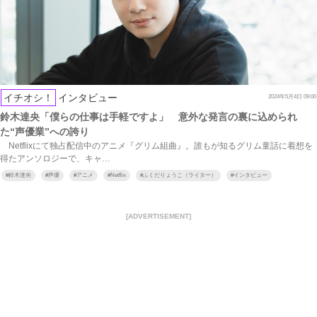
イチオシ！
インタビュー
2024年5月4日 09:00
鈴木達央「僕らの仕事は手軽ですよ」 意外な発言の裏に込められ
た“声優業”への誇り
Netflixにて独占配信中のアニメ『グリム組曲』。誰もが知るグリム童話に着想を
得たアンソロジーで、キャ…
#
鈴木達央
#
声優
#
アニメ
#
Netflix
#
ふくだりょうこ（ライター）
#
インタビュー
[ADVERTISEMENT]