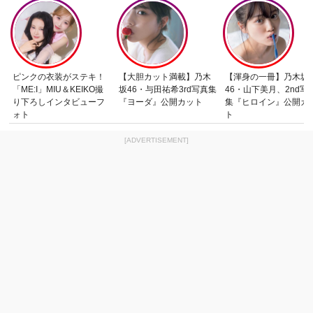
ピンクの衣装がステキ！
【大胆カット満載】乃木
【渾身の一冊】乃木坂
「ME:I」MIU＆KEIKO撮
坂46・与田祐希3rd写真集
46・山下美月、2nd写
り下ろしインタビューフ
『ヨーダ』公開カット
集『ヒロイン』公開カ
ォト
ト
[ADVERTISEMENT]