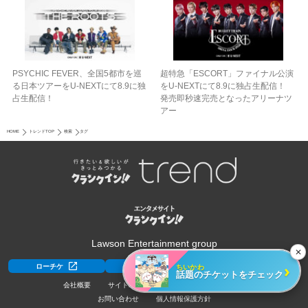
PSYCHIC FEVER、全国5都市を巡
超特急「ESCORT」ファイナル公演
る日本ツアーをU‐NEXTにて8.9に独
をU-NEXTにて8.9に独占生配信！
占生配信！
発売即秒速完売となったアリーナツ
アー
HOME
トレンドTOP
検索
タグ
Lawson Entertainment group
✕
›
ちいかわ
ローチケ
ローチケ[旅行]
HMV&BOOKS
話題のチケットをチェック
会社概要
サイトポリシー
利用規約
採用情報
お問い合わせ
個人情報保護方針