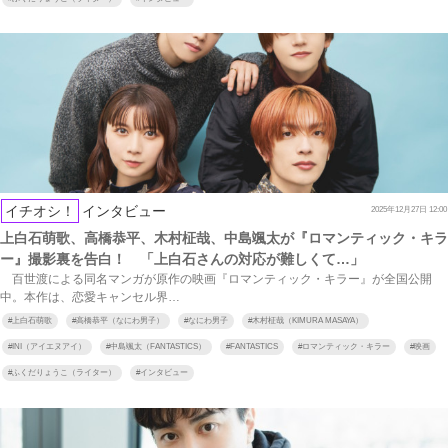
イチオシ！
インタビュー
2025年12月27日 12:00
上白石萌歌、高橋恭平、木村柾哉、中島颯太が『ロマンティック・キラ
ー』撮影裏を告白！ 「上白石さんの対応が難しくて…」
百世渡による同名マンガが原作の映画『ロマンティック・キラー』が全国公開
中。本作は、恋愛キャンセル界…
#
上白石萌歌
#
高橋恭平（なにわ男子）
#
なにわ男子
#
木村柾哉（KIMURA MASAYA）
#
INI（アイエヌアイ）
#
中島颯太（FANTASTICS）
#
FANTASTICS
#
ロマンティック・キラー
#
映画
#
ふくだりょうこ（ライター）
#
インタビュー