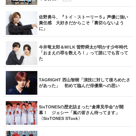
佐野勇斗、『トイ・ストーリー５』声優に強い
責任感 大好きだからこそ「裏切らないよう
に」
今井竜太郎＆M!LK 曽野舜太が明かす少年時代
「おまえの罪を数えろ！」って誰にでも言って
た
TAGRIGHT 西山智樹「演技に対して後ろめたさ
があった」 初めて臨んだ俳優業への思い
SixTONESの歴史詰まった“倉庫見学会”が開
幕！ ジェシー「嵐の皆さん待ってます」
〈SixTONES STock〉