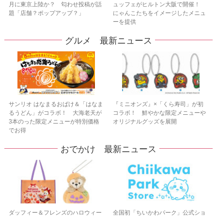
月に東京上陸か？ 匂わせ投稿が話
ュッフェがヒルトン大阪で開催！
題「店舗？ポップアップ？」
にゃんこたちをイメージしたメニュ
ーを提供
グルメ 最新ニュース
サンリオ はなまるおばけ＆「はなま
『ミニオンズ』×「くら寿司」が初
るうどん」がコラボ！ 大海老天が
コラボ！ 鮮やかな限定メニューや
3本のった限定メニューが特別価格
オリジナルグッズを展開
でお得
おでかけ 最新ニュース
ダッフィー＆フレンズのハロウィー
全国初「ちいかわパーク」公式ショ