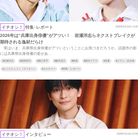
イチオシ！
特集･レポート
2026年5月10日 11:00
2026年は“兵庫出身俳優”がアツい！ 岩瀬洋志らネクストブレイクが
期待される逸材だらけ
実はいま、兵庫県出身俳優がアツいということにお気づきだろうか。話題作の影
には兵庫県出身俳優の姿があ…
#
岩瀬洋志
#
黒崎煌代
#
樋口幸平
#
藤本洸大
#
映画
#
国内ドラマ
#
俳優
#
コラム・読み物
#
ふくだりょうこ（ライター）
#
カルチャー
#
特集・レポート
イチオシ！
インタビュー
2026年5月3日 07:00