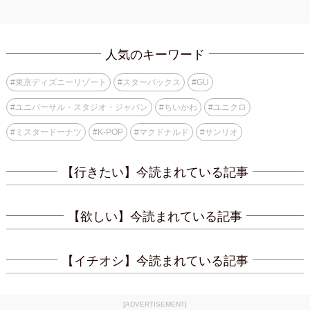
人気のキーワード
#
東京ディズニーリゾート
#
スターバックス
#
GU
#
ユニバーサル・スタジオ・ジャパン
#
ちいかわ
#
ユニクロ
#
ミスタードーナツ
#
K-POP
#
マクドナルド
#
サンリオ
【行きたい】今読まれている記事
【欲しい】今読まれている記事
【イチオシ】今読まれている記事
[ADVERTISEMENT]