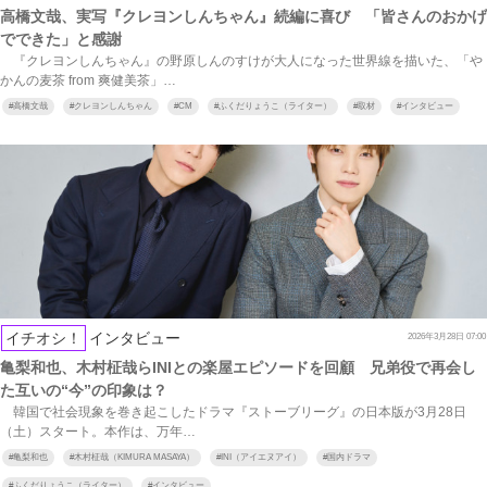
高橋文哉、実写『クレヨンしんちゃん』続編に喜び 「皆さんのおかげ
でできた」と感謝
『クレヨンしんちゃん』の野原しんのすけが大人になった世界線を描いた、「や
かんの麦茶 from 爽健美茶」…
#
高橋文哉
#
クレヨンしんちゃん
#
CM
#
ふくだりょうこ（ライター）
#
取材
#
インタビュー
イチオシ！
インタビュー
2026年3月28日 07:00
亀梨和也、木村柾哉らINIとの楽屋エピソードを回顧 兄弟役で再会し
た互いの“今”の印象は？
韓国で社会現象を巻き起こしたドラマ『ストーブリーグ』の日本版が3月28日
（土）スタート。本作は、万年…
#
亀梨和也
#
木村柾哉（KIMURA MASAYA）
#
INI（アイエヌアイ）
#
国内ドラマ
#
ふくだりょうこ（ライター）
#
インタビュー