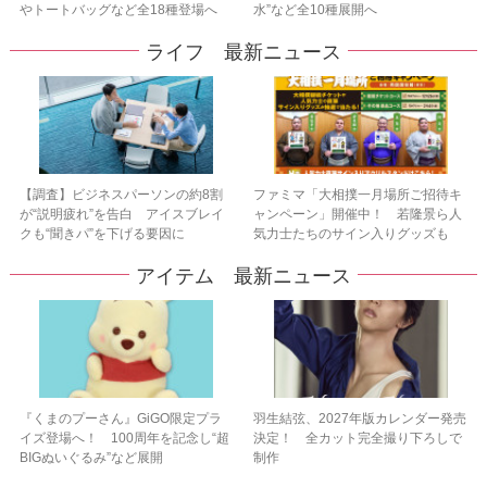
やトートバッグなど全18種登場へ
水”など全10種展開へ
ライフ 最新ニュース
【調査】ビジネスパーソンの約8割
ファミマ「大相撲一月場所ご招待キ
が“説明疲れ”を告白 アイスブレイ
ャンペーン」開催中！ 若隆景ら人
クも“聞きパ”を下げる要因に
気力士たちのサイン入りグッズも
アイテム 最新ニュース
『くまのプーさん』GiGO限定プラ
羽生結弦、2027年版カレンダー発売
イズ登場へ！ 100周年を記念し“超
決定！ 全カット完全撮り下ろしで
BIGぬいぐるみ”など展開
制作