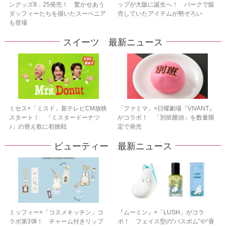
ングッズ8．25発売！ 驚かせあう
ップが大阪に誕生へ！ パークで販
ダッフィーたちを描いたスーベニア
売していたアイテムが勢ぞろい
も登場
スイーツ 最新ニュース
ミセス×「ミスド」新テレビCM放映
「ファミマ」×日曜劇場『VIVANT』
スタート！ 「ミスタードーナツ
がコラボ！ 「別班饅頭」を数量限
♪」の替え歌に初挑戦
定で発売
ビューティー 最新ニュース
ミッフィー×「コスメキッチン」コ
『ムーミン』×「LUSH」がコラ
ラボ第3弾！ チャーム付きリップ
ボ！ フェイス型の“バスボム”や“香