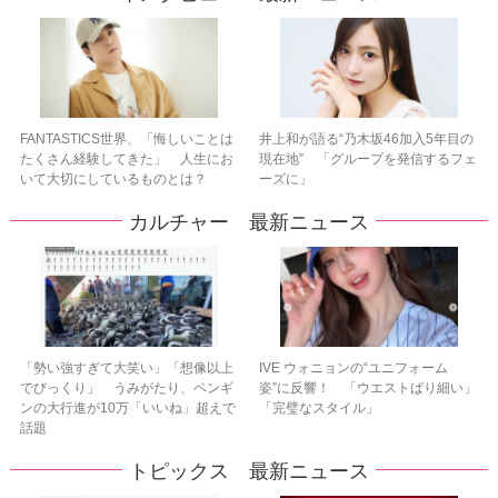
FANTASTICS世界、「悔しいことは
井上和が語る“乃木坂46加入5年目の
たくさん経験してきた」 人生にお
現在地” 「グループを発信するフェ
いて大切にしているものとは？
ーズに」
カルチャー 最新ニュース
「勢い強すぎて大笑い」「想像以上
IVE ウォニョンの“ユニフォーム
でびっくり」 うみがたり、ペンギ
姿”に反響！ 「ウエストばり細い」
ンの大行進が10万「いいね」超えで
「完璧なスタイル」
話題
トピックス 最新ニュース