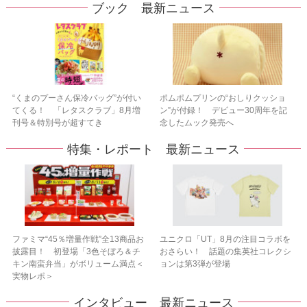
ブック 最新ニュース
“くまのプーさん保冷バッグ”が付い
ポムポムプリンの“おしりクッショ
てくる！ 「レタスクラブ」8月増
ン”が付録！ デビュー30周年を記
刊号＆特別号が超すてき
念したムック発売へ
特集・レポート 最新ニュース
ファミマ“45％増量作戦”全13商品お
ユニクロ「UT」8月の注目コラボを
披露目！ 初登場「3色そぼろ＆チ
おさらい！ 話題の集英社コレクシ
キン南蛮弁当」がボリューム満点＜
ョンは第3弾が登場
実物レポ＞
インタビュー 最新ニュース