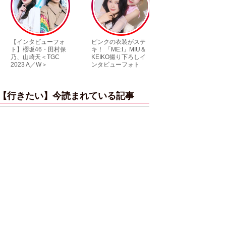
【インタビューフォ
ピンクの衣装がステ
【大胆カット満載
ト】櫻坂46・田村保
キ！ 「ME:I」MIU＆
乃木坂46・与田祐
乃、山崎天＜TGC
KEIKO撮り下ろしイ
3rd写真集『ヨー
2023 A／W＞
ンタビューフォト
ダ』公開カット
【行きたい】今読まれている記事