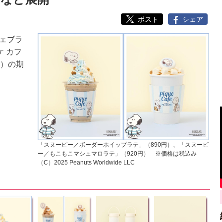
ポスト
シェア
ェブラ
ピケ カフ
日）の期
「スヌーピー／ボーダーホイップラテ」（890円）、「スヌーピ
ー／もこもこマシュマロラテ」（920円） ※価格は税込み
（C）2025 Peanuts Worldwide LLC