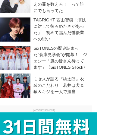
えの罪を数えろ！」って誰
にでも言ってた
TAGRIGHT 西山智樹「演技
に対して後ろめたさがあっ
た」 初めて臨んだ俳優業
への思い
SixTONESの歴史詰まっ
た“倉庫見学会”が開幕！ ジ
ェシー「嵐の皆さん待って
ます」〈SixTONES STock〉
ミセスが語る『桃太郎』衣
装のこだわり 若井は犬＆
猿＆キジを一人で担当
[ADVERTISEMENT]