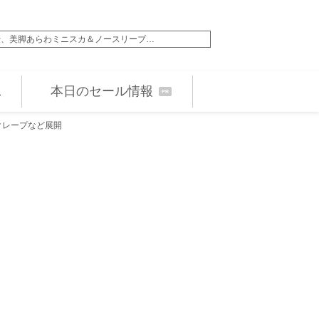
優、美脚あらわミニスカ＆ノースリーブ…
小栗旬、新ドラマ『L
本日のセール情報
PR
クレープなど展開