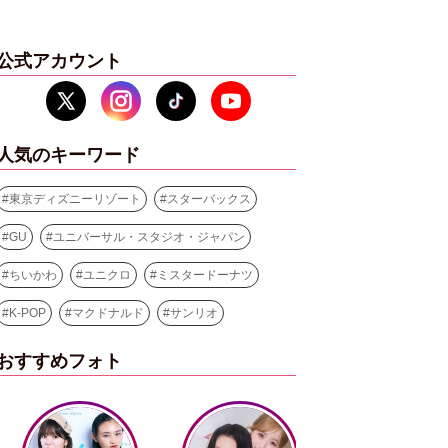
公式アカウント
人気のキーワード
#
東京ディズニーリゾート
#
スターバックス
#
GU
#
ユニバーサル・スタジオ・ジャパン
#
ちいかわ
#
ユニクロ
#
ミスタードーナツ
#
K-POP
#
マクドナルド
#
サンリオ
おすすめフォト