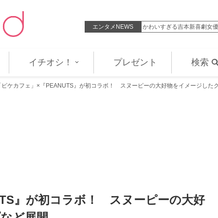
「言ったー！」「ドキドキする」…
エンタメNEWS
かわいすぎる吉本新喜劇女
イチオシ！
プレゼント
検索
「ピケカフェ」×『PEANUTS』が初コラボ！ スヌーピーの大好物をイメージした
UTS』が初コラボ！ スヌーピーの大好
プなど展開