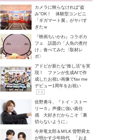
カメラに映らなければ“盗
み”OK！ 体験型コンビニ
「ギガマート展」がヤバす
ぎたｗ
『映画ちいかわ』コラボカ
フェ 話題の「人魚の煮付
け」食べてみた〈取材レ
ポ〉
アドビが新たな“推し活”を実
現！ ファンが生成AIで作
成したお祝い画像でfav me
デビュー1周年をお祝い
P R
佐野勇斗、『トイ・ストー
リー５』声優に強い責任
感 大好きだからこそ「裏
切らないように」
今井竜太郎＆M!LK 曽野舜太
が明かす少年時代 「おま