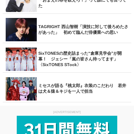
た
TAGRIGHT 西山智樹「演技に対して後ろめたさ
があった」 初めて臨んだ俳優業への思い
SixTONESの歴史詰まった“倉庫見学会”が開
幕！ ジェシー「嵐の皆さん待ってます」
〈SixTONES STock〉
ミセスが語る『桃太郎』衣装のこだわり 若井
は犬＆猿＆キジを一人で担当
[ADVERTISEMENT]