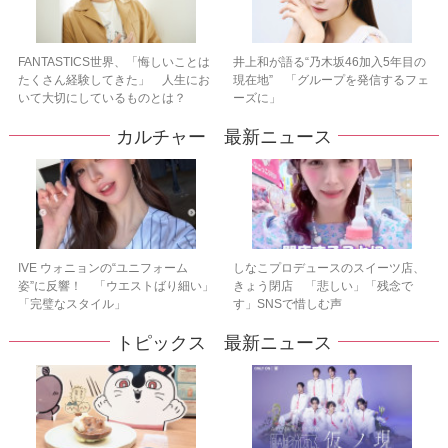
FANTASTICS世界、「悔しいことは
井上和が語る“乃木坂46加入5年目の
たくさん経験してきた」 人生にお
現在地” 「グループを発信するフェ
いて大切にしているものとは？
ーズに」
カルチャー 最新ニュース
IVE ウォニョンの“ユニフォーム
しなこプロデュースのスイーツ店、
姿”に反響！ 「ウエストばり細い」
きょう閉店 「悲しい」「残念で
「完璧なスタイル」
す」SNSで惜しむ声
トピックス 最新ニュース