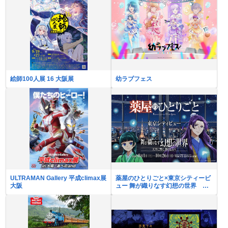
絵師100人展 16 大阪展
幼ラブフェス
ULTRAMAN Gallery 平成climax展
薬屋のひとりごと×東京シティービ
大阪
ュー 舞が織りなす幻想の世界 ―
天空に響く、舞のしらべ―