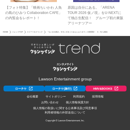
【フォト特集】「映画ちいかわ 人魚
原因は自分にある。「ARENA
の島のひみつ Collaboration CAFE」
TOUR 2026 仮ノ現」をU-NEXTに
の内覧会をレポート！
て独占生配信！ グループ初の東阪
アリーナツアー
HOME
トレンドTOP
スイーツ＆ドリンク
「ちいかわ焼き」モモンガ＆くりまんじゅう＆ラッコ初登場！ 4．7から順次
Lawson Entertainment group
ローチケ
ローチケ[旅行]
HMV&BOOKS
会社概要
サイトポリシー
利用規約
採用情報
お問い合わせ
個人情報保護方針
個人情報の取扱いに関する公表事項及び同意事項
利用者情報の外部送信について
Copyright © Lawson Entertainment, Inc.