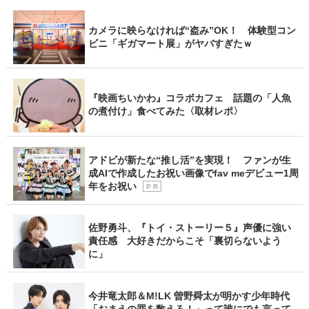
カメラに映らなければ“盗み”OK！ 体験型コン
ビニ「ギガマート展」がヤバすぎたｗ
『映画ちいかわ』コラボカフェ 話題の「人魚
の煮付け」食べてみた〈取材レポ〉
アドビが新たな“推し活”を実現！ ファンが生
成AIで作成したお祝い画像でfav meデビュー1周
年をお祝い
P R
佐野勇斗、『トイ・ストーリー５』声優に強い
責任感 大好きだからこそ「裏切らないよう
に」
今井竜太郎＆M!LK 曽野舜太が明かす少年時代
「おまえの罪を数えろ！」って誰にでも言って