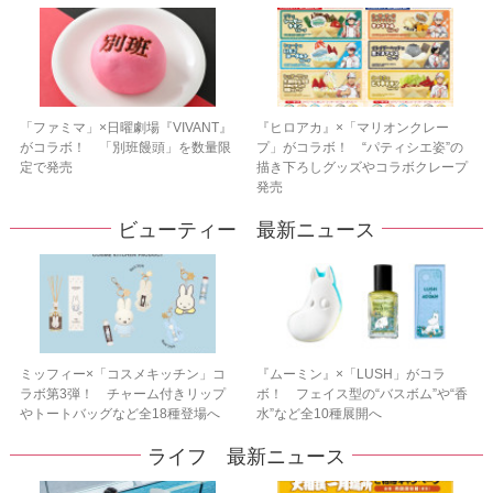
「ファミマ」×日曜劇場『VIVANT』
『ヒロアカ』×「マリオンクレー
がコラボ！ 「別班饅頭」を数量限
プ」がコラボ！ “パティシエ姿”の
定で発売
描き下ろしグッズやコラボクレープ
発売
ビューティー 最新ニュース
ミッフィー×「コスメキッチン」コ
『ムーミン』×「LUSH」がコラ
ラボ第3弾！ チャーム付きリップ
ボ！ フェイス型の“バスボム”や“香
やトートバッグなど全18種登場へ
水”など全10種展開へ
ライフ 最新ニュース