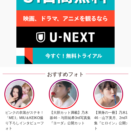
おすすめフォト
ピンクの衣装がステキ！
【大胆カット満載】乃木
【渾身の一冊】乃木坂
「ME:I」MIU＆KEIKO撮
坂46・与田祐希3rd写真集
46・山下美月、2nd写
り下ろしインタビューフ
『ヨーダ』公開カット
集『ヒロイン』公開カ
ォト
ト