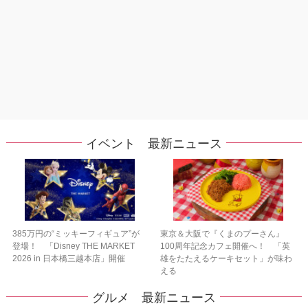
イベント 最新ニュース
385万円の“ミッキーフィギュア”が
東京＆大阪で『くまのプーさん』
登場！ 「Disney THE MARKET
100周年記念カフェ開催へ！ 「英
2026 in 日本橋三越本店」開催
雄をたたえるケーキセット」が味わ
える
グルメ 最新ニュース