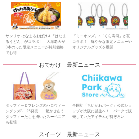
サンリオ はなまるおばけ＆「はなま
『ミニオンズ』×「くら寿司」が初
るうどん」がコラボ！ 大海老天が
コラボ！ 鮮やかな限定メニューや
3本のった限定メニューが特別価格
オリジナルグッズを展開
でお得
おでかけ 最新ニュース
ダッフィー＆フレンズのハロウィー
全国初「ちいかわパーク」公式ショ
ングッズ8．25発売！ 驚かせあう
ップが大阪に誕生へ！ パークで販
ダッフィーたちを描いたスーベニア
売していたアイテムが勢ぞろい
も登場
スイーツ 最新ニュース