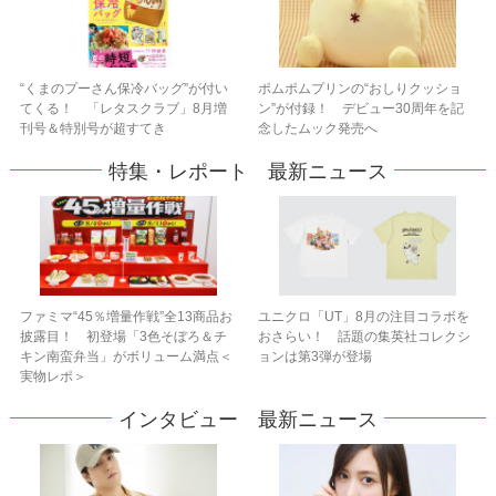
“くまのプーさん保冷バッグ”が付い
ポムポムプリンの“おしりクッショ
てくる！ 「レタスクラブ」8月増
ン”が付録！ デビュー30周年を記
刊号＆特別号が超すてき
念したムック発売へ
特集・レポート 最新ニュース
ファミマ“45％増量作戦”全13商品お
ユニクロ「UT」8月の注目コラボを
披露目！ 初登場「3色そぼろ＆チ
おさらい！ 話題の集英社コレクシ
キン南蛮弁当」がボリューム満点＜
ョンは第3弾が登場
実物レポ＞
インタビュー 最新ニュース