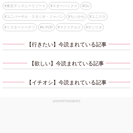
#
東京ディズニーリゾート
#
スターバックス
#
GU
#
ユニバーサル・スタジオ・ジャパン
#
ちいかわ
#
ユニクロ
#
ミスタードーナツ
#
K-POP
#
マクドナルド
#
サンリオ
【行きたい】今読まれている記事
【欲しい】今読まれている記事
【イチオシ】今読まれている記事
[ADVERTISEMENT]