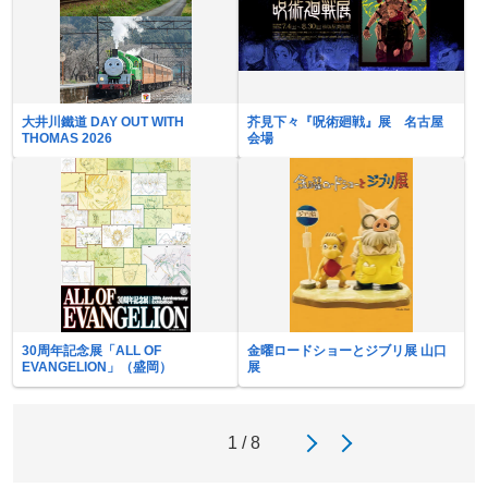
大井川鐵道 DAY OUT WITH
芥見下々『呪術廻戦』展 名古屋
THOMAS 2026
会場
30周年記念展「ALL OF
金曜ロードショーとジブリ展 山口
EVANGELION」（盛岡）
展
1 / 8