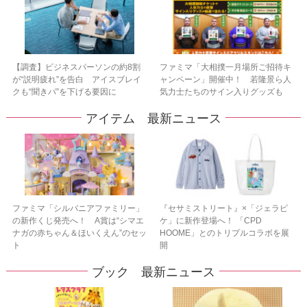
【調査】ビジネスパーソンの約8割
ファミマ「大相撲一月場所ご招待キ
が“説明疲れ”を告白 アイスブレイ
ャンペーン」開催中！ 若隆景ら人
クも“聞きパ”を下げる要因に
気力士たちのサイン入りグッズも
アイテム 最新ニュース
ファミマ「シルバニアファミリー」
『セサミストリート』×「ジェラピ
の新作くじ発売へ！ A賞は“シマエ
ケ」に新作登場へ！ 「CPD
ナガの赤ちゃん＆ほいくえん”のセッ
HOOME」とのトリプルコラボを展
ト
開
ブック 最新ニュース