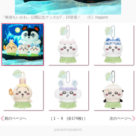
『映画ちいかわ』公開記念グッズが7．10登場！ （C）nagano
前のページへ
［ 1 － 6 (全174枚) ］
次のページへ
[ADVERTISEMENT]