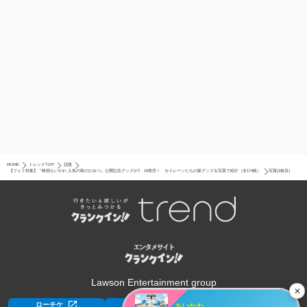
HOME
トレンドTOP
話題
【フォト特集】『映画ちいかわ 人魚の島のひみつ』公開記念グッズが7．10発売！ セイレーンたちの新グッズを写真で紹介（全174枚）
写真(1枚目)
Lawson Entertainment group
✕
ちいかわ
ローチケ
ローチケ[旅行]
HMV&BOOKS