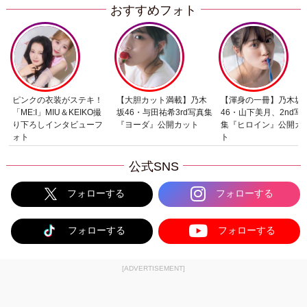
おすすめフォト
ピンクの衣装がステキ！
【大胆カット満載】乃木
【渾身の一冊】乃木坂
「ME:I」MIU＆KEIKO撮
坂46・与田祐希3rd写真集
46・山下美月、2nd写
り下ろしインタビューフ
『ヨーダ』公開カット
集『ヒロイン』公開カ
ォト
ト
公式SNS
フォローする
フォローする
フォローする
フォローする
[ADVERTISEMENT]