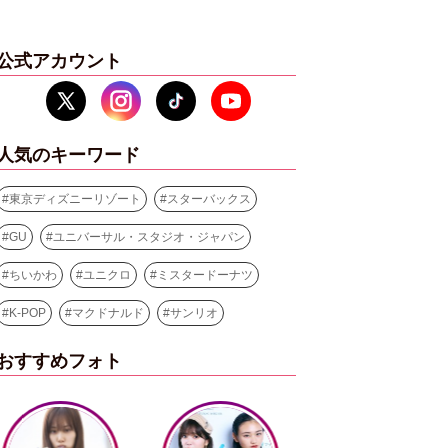
公式アカウント
人気のキーワード
#
東京ディズニーリゾート
#
スターバックス
#
GU
#
ユニバーサル・スタジオ・ジャパン
#
ちいかわ
#
ユニクロ
#
ミスタードーナツ
#
K-POP
#
マクドナルド
#
サンリオ
おすすめフォト