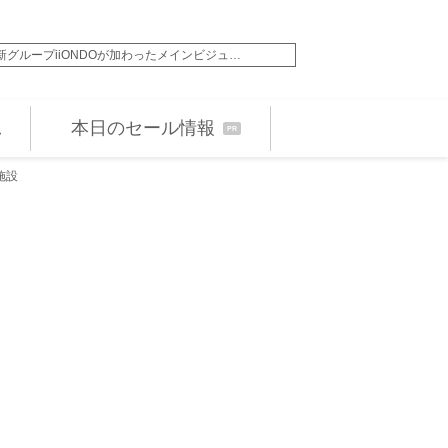
026」新グループiiONDOが加わったメインビジュ…
中島健人、『オールナイ
本日のセール情報
PR
施設