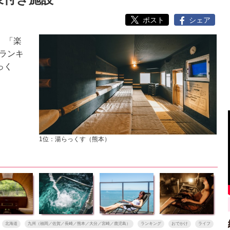
ポスト
シェア
、「楽
ランキ
っく
1位：湯らっくす（熊本）
北海道
九州（福岡／佐賀／長崎／熊本／大分／宮崎／鹿児島）
ランキング
おでかけ
ライフ