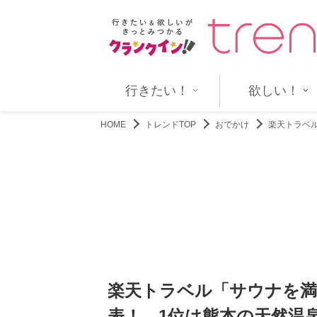
ホールツアー開催決定！ 「心が…
アニメ『ロメリア戦記』10月放送
行きたい！
欲しい！
HOME
トレンドTOP
おでかけ
楽天トラベ
楽天トラベル「サウナを満
表！ 1位は熊本の天然温