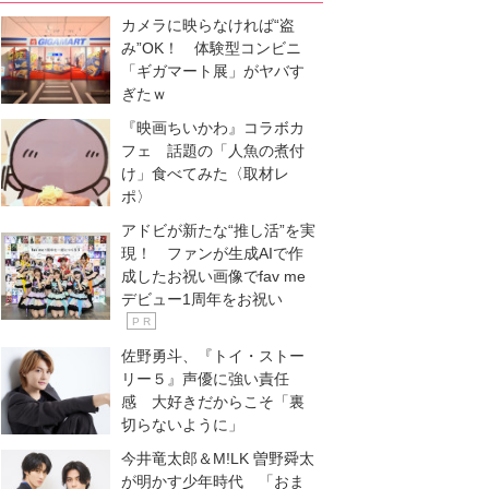
カメラに映らなければ“盗
み”OK！ 体験型コンビニ
「ギガマート展」がヤバす
ぎたｗ
『映画ちいかわ』コラボカ
フェ 話題の「人魚の煮付
け」食べてみた〈取材レ
ポ〉
アドビが新たな“推し活”を実
現！ ファンが生成AIで作
成したお祝い画像でfav me
デビュー1周年をお祝い
P R
佐野勇斗、『トイ・ストー
リー５』声優に強い責任
感 大好きだからこそ「裏
切らないように」
今井竜太郎＆M!LK 曽野舜太
が明かす少年時代 「おま