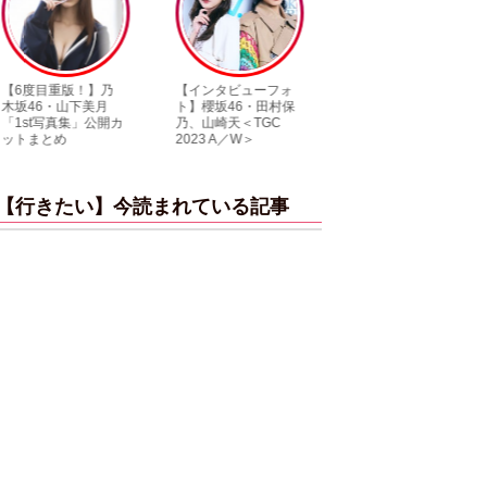
【インタビューフォ
ピンクの衣装がステ
【大胆カット満
ト】櫻坂46・田村保
キ！ 「ME:I」MIU＆
乃木坂46・与田
乃、山崎天＜TGC
KEIKO撮り下ろしイ
3rd写真集『ヨー
2023 A／W＞
ンタビューフォト
ダ』公開カット
【行きたい】今読まれている記事