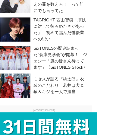
えの罪を数えろ！」って誰
にでも言ってた
TAGRIGHT 西山智樹「演技
に対して後ろめたさがあっ
た」 初めて臨んだ俳優業
への思い
SixTONESの歴史詰まっ
た“倉庫見学会”が開幕！ ジ
ェシー「嵐の皆さん待って
ます」〈SixTONES STock〉
ミセスが語る『桃太郎』衣
装のこだわり 若井は犬＆
猿＆キジを一人で担当
[ADVERTISEMENT]