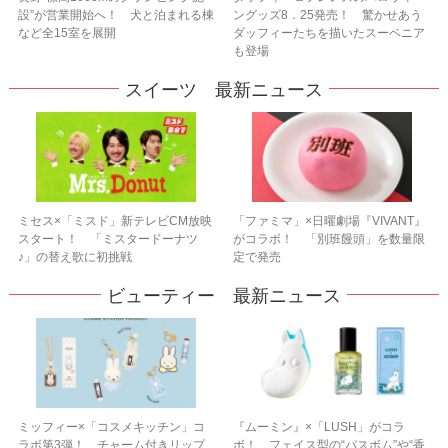
設”が営業開始へ！ 犬と泊まれる棟
ングッズ8．25発売！ 驚かせあう
など全15室を展開
ダッフィーたちを描いたスーベニア
も登場
スイーツ 最新ニュース
ミセス×「ミスド」新テレビCM放映
「ファミマ」×日曜劇場『VIVANT』
スタート！ 「ミスタードーナツ
がコラボ！ 「別班饅頭」を数量限
♪」の替え歌に初挑戦
定で発売
ビューティー 最新ニュース
ミッフィー×「コスメキッチン」コ
『ムーミン』×「LUSH」がコラ
ラボ第3弾！ チャーム付きリップ
ボ！ フェイス型の“バスボム”や“香