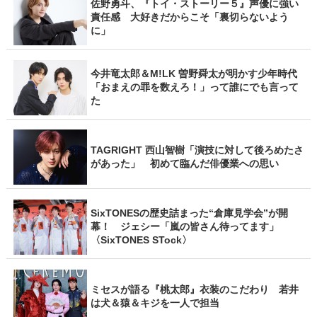
佐野勇斗、『トイ・ストーリー５』声優に強い
責任感 大好きだからこそ「裏切らないよう
に」
今井竜太郎＆M!LK 曽野舜太が明かす少年時代
「おまえの罪を数えろ！」って誰にでも言って
た
TAGRIGHT 西山智樹「演技に対して後ろめたさ
があった」 初めて臨んだ俳優業への思い
SixTONESの歴史詰まった“倉庫見学会”が開
幕！ ジェシー「嵐の皆さん待ってます」
〈SixTONES STock〉
ミセスが語る『桃太郎』衣装のこだわり 若井
は犬＆猿＆キジを一人で担当