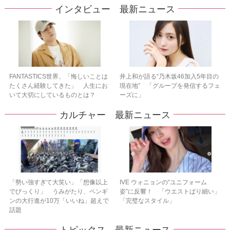
インタビュー 最新ニュース
FANTASTICS世界、「悔しいことは
井上和が語る“乃木坂46加入5年目の
たくさん経験してきた」 人生にお
現在地” 「グループを発信するフェ
いて大切にしているものとは？
ーズに」
カルチャー 最新ニュース
「勢い強すぎて大笑い」「想像以上
IVE ウォニョンの“ユニフォーム
でびっくり」 うみがたり、ペンギ
姿”に反響！ 「ウエストばり細い」
ンの大行進が10万「いいね」超えで
「完璧なスタイル」
話題
トピックス 最新ニュース