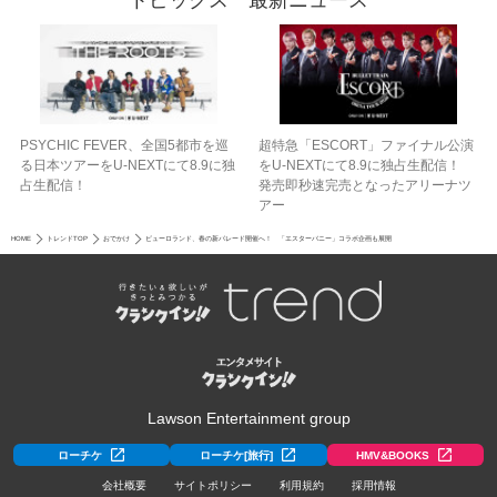
PSYCHIC FEVER、全国5都市を巡
超特急「ESCORT」ファイナル公演
る日本ツアーをU‐NEXTにて8.9に独
をU-NEXTにて8.9に独占生配信！
占生配信！
発売即秒速完売となったアリーナツ
アー
HOME
トレンドTOP
おでかけ
ピューロランド、春の新パレード開催へ！ 「エスターバニー」コラボ企画も展開
Lawson Entertainment group
ローチケ
ローチケ[旅行]
HMV&BOOKS
会社概要
サイトポリシー
利用規約
採用情報