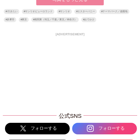
#
行きたい
#
サンリオピューロランド
#
サンリオ
#
エスターバニー
#
テーマパーク／遊園地
#
多摩市
#
東京
#
南関東（埼玉／千葉／東京／神奈川）
#
おでかけ
[ADVERTISEMENT]
公式SNS
フォローする
フォローする