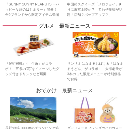
「SUNNY SUNNY PEANUTS ーハ
中国発スクイーズ「メロジョイ」9
ッピーな旅のはじまりー」開催！
月に東京上陸か？ 匂わせ投稿が話
全9ブランドから限定アイテム登場
題「店舗？ポップアップ？」
グルメ 最新ニュース
『呪術廻戦』×「牛角」がコラ
サンリオ はなまるおばけ＆「はなま
ボ！ 五条の“茈”をイメージしたグ
るうどん」がコラボ！ 大海老天が
ッズ付きドリンクなど展開
3本のった限定メニューが特別価格
でお得
おでかけ 最新ニュース
長野“標高1000mのグランピング施
ダッフィー＆フレンズのハロウィー