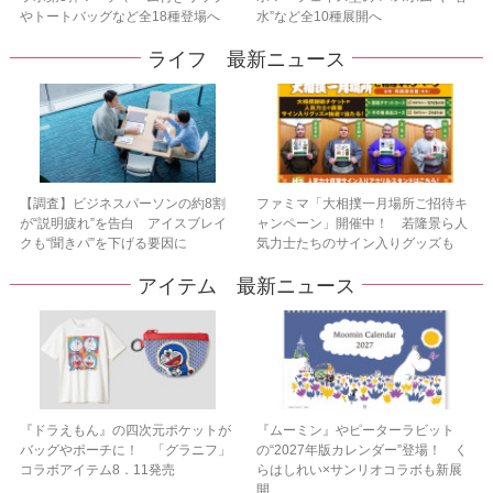
やトートバッグなど全18種登場へ
水”など全10種展開へ
ライフ 最新ニュース
【調査】ビジネスパーソンの約8割
ファミマ「大相撲一月場所ご招待キ
が“説明疲れ”を告白 アイスブレイ
ャンペーン」開催中！ 若隆景ら人
クも“聞きパ”を下げる要因に
気力士たちのサイン入りグッズも
アイテム 最新ニュース
『ドラえもん』の四次元ポケットが
『ムーミン』やピーターラビット
バッグやポーチに！ 「グラニフ」
の“2027年版カレンダー”登場！ く
コラボアイテム8．11発売
らはしれい×サンリオコラボも新展
開