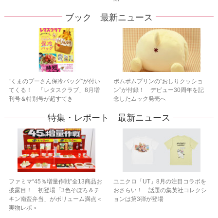
ブック 最新ニュース
“くまのプーさん保冷バッグ”が付い
ポムポムプリンの“おしりクッショ
てくる！ 「レタスクラブ」8月増
ン”が付録！ デビュー30周年を記
刊号＆特別号が超すてき
念したムック発売へ
特集・レポート 最新ニュース
ファミマ“45％増量作戦”全13商品お
ユニクロ「UT」8月の注目コラボを
披露目！ 初登場「3色そぼろ＆チ
おさらい！ 話題の集英社コレクシ
キン南蛮弁当」がボリューム満点＜
ョンは第3弾が登場
実物レポ＞