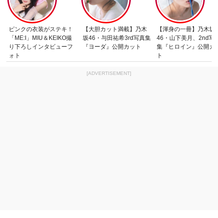
ピンクの衣装がステキ！
【大胆カット満載】乃木
【渾身の一冊】乃木坂
「ME:I」MIU＆KEIKO撮
坂46・与田祐希3rd写真集
46・山下美月、2nd写
り下ろしインタビューフ
『ヨーダ』公開カット
集『ヒロイン』公開カ
ォト
ト
[ADVERTISEMENT]