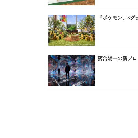
『ポケモン』×グ
タビューフォ
ピンクの衣装がステ
【大胆カット満載】
坂46・田村保
キ！ 「ME:I」MIU＆
乃木坂46・与田祐希
崎天＜TGC
KEIKO撮り下ろしイ
3rd写真集『ヨー
2
A／W＞
ンタビューフォト
ダ』公開カット
落合陽一の新プロジ