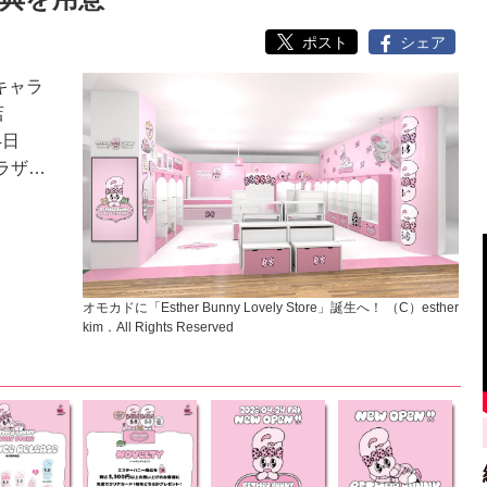
ポスト
シェア
キャラ
店
4日
ラザ…
オモカドに「Esther Bunny Lovely Store」誕生へ！ （C）esther
kim．All Rights Reserved