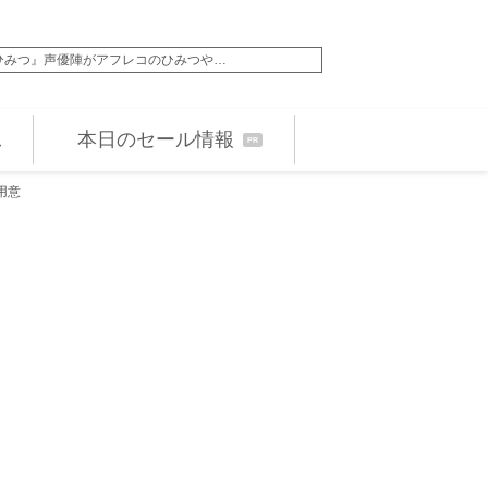
ひみつ』声優陣がアフレコのひみつや…
『Michael／マイ
本日のセール情報
PR
用意