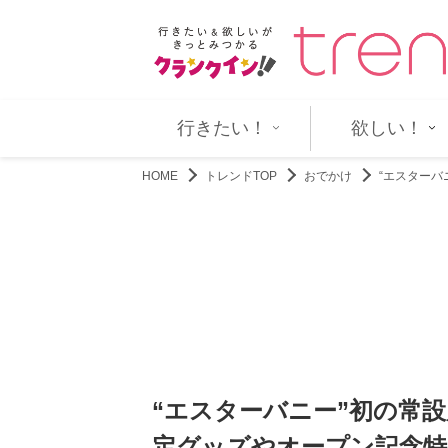
』、早ければ年内に続編の撮…
中島健人主演『SとX』30代の“い
行きたい！
欲しい！
HOME
トレンドTOP
おでかけ
“エスター
“エスターバニー”初の常
定グッズやオープン記念特