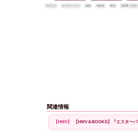
行きたい
エスターバニー
雑貨
表参道
東京
南関東（埼玉
関連情報
【HMV＆BOOKS】『エスター