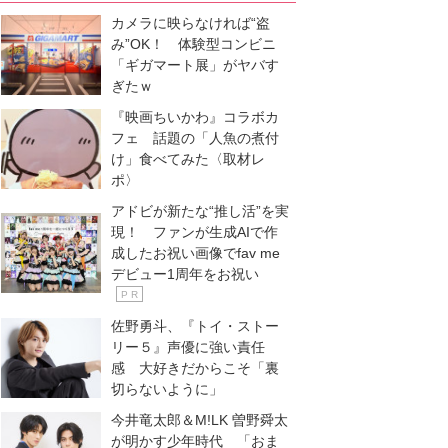
カメラに映らなければ“盗
み”OK！ 体験型コンビニ
「ギガマート展」がヤバす
ぎたｗ
『映画ちいかわ』コラボカ
フェ 話題の「人魚の煮付
け」食べてみた〈取材レ
ポ〉
アドビが新たな“推し活”を実
現！ ファンが生成AIで作
成したお祝い画像でfav me
デビュー1周年をお祝い
P R
佐野勇斗、『トイ・ストー
リー５』声優に強い責任
感 大好きだからこそ「裏
切らないように」
今井竜太郎＆M!LK 曽野舜太
が明かす少年時代 「おま