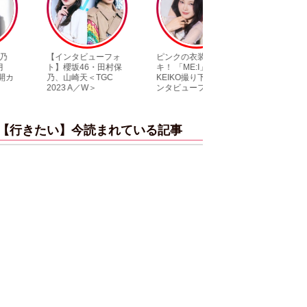
【インタビューフォ
ピンクの衣装がステ
【大胆カット満載
ト】櫻坂46・田村保
キ！ 「ME:I」MIU＆
乃木坂46・与田祐
乃、山崎天＜TGC
KEIKO撮り下ろしイ
3rd写真集『ヨー
2023 A／W＞
ンタビューフォト
ダ』公開カット
【行きたい】今読まれている記事