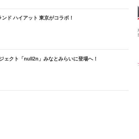
ランド ハイアット 東京がコラボ！
【渾身の一冊】乃木
【超貴重】デビュー
【6度目重版！】乃
坂46・山下美月、
前の初々しい姿が見
木坂46・山下美月
nd写真集『ヒロイ
られる「ILLIT」のセ
「1st写真集」公開カ
ン』公開カット
ルカ独占公開
ットまとめ
ェクト「null2n」みなとみらいに登場へ！