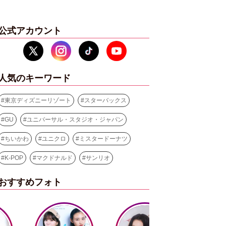
公式アカウント
人気のキーワード
#
東京ディズニーリゾート
#
スターバックス
#
GU
#
ユニバーサル・スタジオ・ジャパン
#
ちいかわ
#
ユニクロ
#
ミスタードーナツ
#
K-POP
#
マクドナルド
#
サンリオ
おすすめフォト