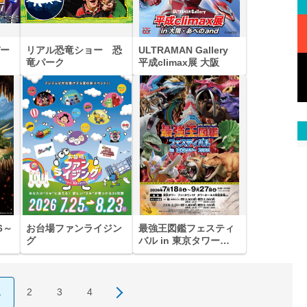
ー
リアル恐竜ショー 恐
ULTRAMAN Gallery
竜パーク
平成climax展 大阪
6～
お台場ファンライジン
最強王図鑑フェスティ
グ
バル in 東京タワー
2026
1
2
3
4