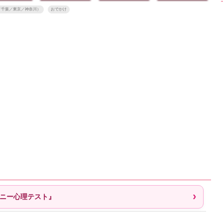
／千葉／東京／神奈川）
おでかけ
バニー心理テスト』