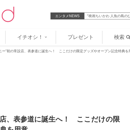
ま”のリアルを切り取った新場面写…
エンタメNEWS
『映画ちいかわ 人魚の島の
イチオシ！
プレゼント
検索
バニー”初の常設店、表参道に誕生へ！ ここだけの限定グッズやオープン記念特典を
設店、表参道に誕生へ！ ここだけの限
典を用意