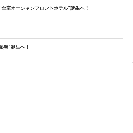
“全室オーシャンフロントホテル”誕生へ！
【インタビューフォ
ピンクの衣装がステ
【大胆カット満載】
】櫻坂46・田村保
キ！ 「ME:I」MIU＆
乃木坂46・与田祐希
、山崎天＜TGC
KEIKO撮り下ろしイ
3rd写真集『ヨー
023 A／W＞
ンタビューフォト
ダ』公開カット
A熱海”誕生へ！