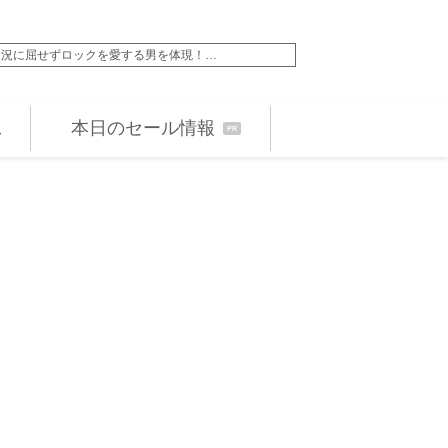
る状況に屈せずロックを愛する男を体現！…
トム・ハンクス製作総
本日のセール情報
PR