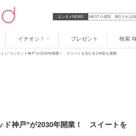
ェームズ・ヘイヴンがゲイと公表…
エンタメNEWS
WEST.小瀧望、弾圧され
イチオシ！
プレゼント
検索
トン“コンラッド神戸”が2030年開業！ スイートを含む全136室を展開
ド神戸”が2030年開業！ スイートを