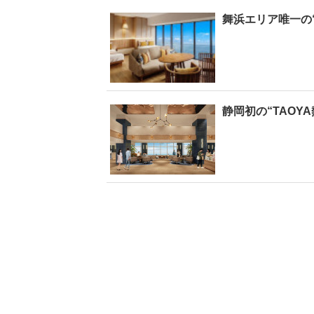
舞浜エリア唯一の
【6度目重版！】乃
木坂46・山下美月
ト
「1st写真集」公開カ
乃
ットまとめ
2
静岡初の“TAOY