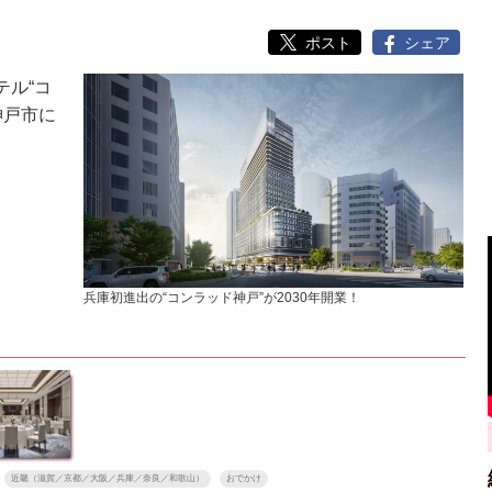
ポスト
シェア
ル“コ
神戸市に
兵庫初進出の“コンラッド神戸”が2030年開業！
近畿（滋賀／京都／大阪／兵庫／奈良／和歌山）
おでかけ