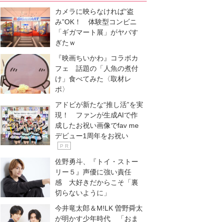
カメラに映らなければ“盗
み”OK！ 体験型コンビニ
「ギガマート展」がヤバす
ぎたｗ
『映画ちいかわ』コラボカ
フェ 話題の「人魚の煮付
け」食べてみた〈取材レ
ポ〉
アドビが新たな“推し活”を実
現！ ファンが生成AIで作
成したお祝い画像でfav me
デビュー1周年をお祝い
P R
佐野勇斗、『トイ・ストー
リー５』声優に強い責任
感 大好きだからこそ「裏
切らないように」
今井竜太郎＆M!LK 曽野舜太
が明かす少年時代 「おま