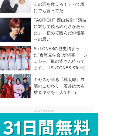
えの罪を数えろ！」って誰
にでも言ってた
TAGRIGHT 西山智樹「演技
に対して後ろめたさがあっ
た」 初めて臨んだ俳優業
への思い
SixTONESの歴史詰まっ
た“倉庫見学会”が開幕！ ジ
ェシー「嵐の皆さん待って
ます」〈SixTONES STock〉
ミセスが語る『桃太郎』衣
装のこだわり 若井は犬＆
猿＆キジを一人で担当
[ADVERTISEMENT]