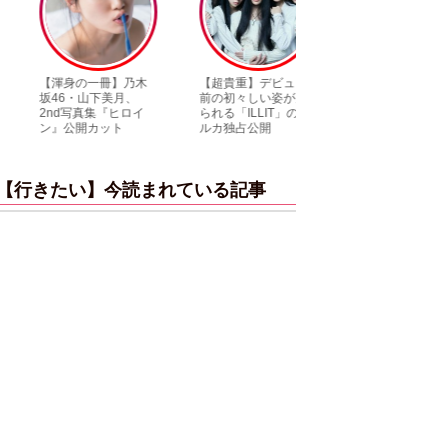
【渾身の一冊】乃木
【超貴重】デビュー
【6度目重版！】乃
坂46・山下美月、
前の初々しい姿が見
木坂46・山下美月
2nd写真集『ヒロイ
られる「ILLIT」のセ
「1st写真集」公開
ン』公開カット
ルカ独占公開
ットまとめ
【行きたい】今読まれている記事