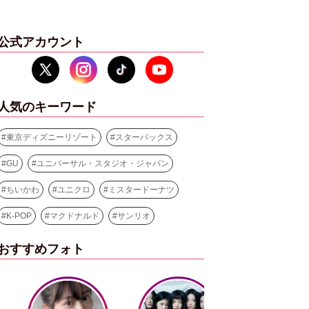
公式アカウント
人気のキーワード
#
東京ディズニーリゾート
#
スターバックス
#
GU
#
ユニバーサル・スタジオ・ジャパン
#
ちいかわ
#
ユニクロ
#
ミスタードーナツ
#
K-POP
#
マクドナルド
#
サンリオ
おすすめフォト