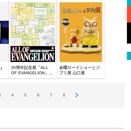
りなす幻想の世界 ―
天空に響く、舞のしら
べ―
』
30周年記念展「ALL
金曜ロードショーとジ
OF EVANGELION」
ブリ展 山口展
（盛岡）
3
4
5
6
7
8