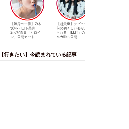
【渾身の一冊】乃木
【超貴重】デビュー
【6度目重版！】乃
坂46・山下美月、
前の初々しい姿が見
木坂46・山下美月
2nd写真集『ヒロイ
られる「ILLIT」のセ
「1st写真集」公開
ン』公開カット
ルカ独占公開
ットまとめ
【行きたい】今読まれている記事