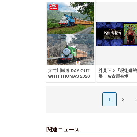
大井川鐵道 DAY OUT
芥見下々『呪術廻戦
WITH THOMAS 2026
展 名古屋会場
1
2
関連ニュース