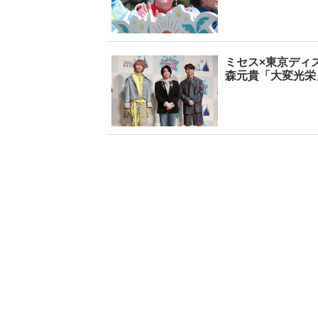
【6度目重版！】乃
ミセス×東京ディ
木坂46・山下美月
ト
森元貴「大変光栄
「1st写真集」公開カ
乃
ットまとめ
2