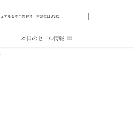
ュアル＆本予告解禁 主題歌はB’z松…
堀田真由＆高橋一生、長
本日のセール情報
PR
も