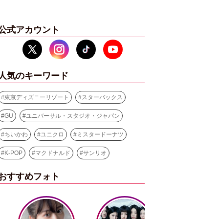
公式アカウント
人気のキーワード
#
東京ディズニーリゾート
#
スターバックス
#
GU
#
ユニバーサル・スタジオ・ジャパン
#
ちいかわ
#
ユニクロ
#
ミスタードーナツ
#
K-POP
#
マクドナルド
#
サンリオ
おすすめフォト