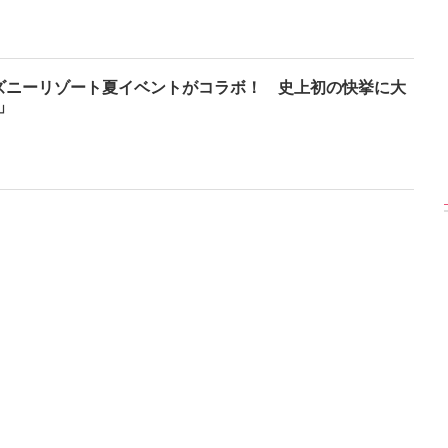
【インタビューフォ
ピンクの衣装がステ
【大胆カット満載】
ズニーリゾート夏イベントがコラボ！ 史上初の快挙に大
】櫻坂46・田村保
キ！ 「ME:I」MIU＆
乃木坂46・与田祐希
」
、山崎天＜TGC
KEIKO撮り下ろしイ
3rd写真集『ヨー
023 A／W＞
ンタビューフォト
ダ』公開カット