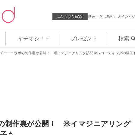
・サバイバー』吹替えに武内駿輔…
エンタメNEWS
映画『八つ墓村』メインビジ
イチオシ！
プレゼント
検索
ィズニーコラボの制作裏が公開！ 米イマジニアリング訪問やレコーディングの様子
の制作裏が公開！ 米イマジニアリング
子も