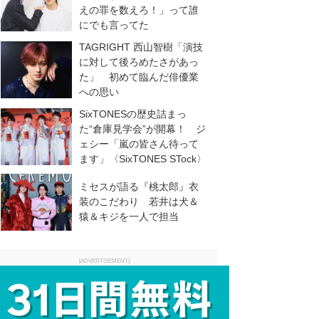
えの罪を数えろ！」って誰
にでも言ってた
TAGRIGHT 西山智樹「演技
に対して後ろめたさがあっ
た」 初めて臨んだ俳優業
への思い
SixTONESの歴史詰まっ
た“倉庫見学会”が開幕！ ジ
ェシー「嵐の皆さん待って
ます」〈SixTONES STock〉
ミセスが語る『桃太郎』衣
装のこだわり 若井は犬＆
猿＆キジを一人で担当
[ADVERTISEMENT]