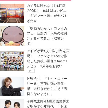
カメラに映らなければ“盗
み”OK！ 体験型コンビニ
「ギガマート展」がヤバす
ぎたｗ
『映画ちいかわ』コラボカ
フェ 話題の「人魚の煮付
け」食べてみた〈取材レ
ポ〉
アドビが新たな“推し活”を実
現！ ファンが生成AIで作
成したお祝い画像でfav me
デビュー1周年をお祝い
P R
佐野勇斗、『トイ・ストー
リー５』声優に強い責任
感 大好きだからこそ「裏
切らないように」
今井竜太郎＆M!LK 曽野舜太
が明かす少年時代 「おま