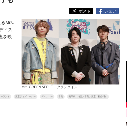
ポスト
シェア
Mrs.
京ディズ
裏を映
…
Mrs. GREEN APPLE クランクイン！
ニーランド
東京ディズニーシー
ディズニー
千葉
南関東（埼玉／千葉／東京／神奈川）