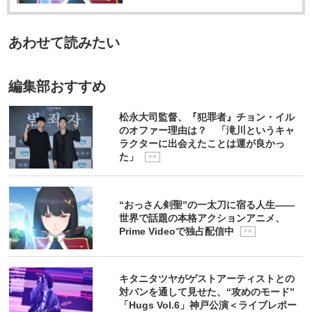
支配下に落ちたトーキョー。そんな
ど、毎度お馴染みの大人気芸人た
回は、この狂乱の宴を締めくくるに
流産してしまう…。茜は、ついに夫
ぃ）はエマに対し性的暴行を繰り返
郎。うさぎのパペット“マーガレッ
トーキョーを取り戻した「港区レジ
ち。さらにこれまで以上にアッと驚
ふさわしい「超大物シークレットゲ
に対して殺意を覚える。そんな茜の
していたこともあり、復讐現場では
ト”と会話する風変わりな男・隼人役
スタンス」がやがて権力を握り、ト
く仕掛けが満載で、最後には誰も予
スト」が控えており、その正体は後
元に、一通の手紙『夫を社会的に抹
大量の釘が刺さったバットを…。す
には、2022年『今日、好きになりま
ーキョーは港区の独裁状況に陥っ
想できないシリーズ最大のどんでん
あわせて読みたい
日明かされる。まさにこの番組のク
殺する5つの方法』が届く。指定され
べてを悟り、自らが置かれた状況に
した。‐初虹編‐』への出演で注目を集
た。「20歳の誕生日を迎えたトーキ
返しが待っているなど、“謎解き”の要
ライマックスにふさわしい、最後の
たURLにアクセスすると、謎の仮面
絶望する復讐相手を見下ろすカケル
め、ショートドラマミッドナイトチ
ョーの女子は収監され、港区女子と
素も増え、シリーズを通して最も先
おじさんゲストとは！？ 怒り、嘆
の男がいて、夫への復讐計画を指南
の表情には毎回ゾッとしてしまう。
ケット出演や、舞台でも活躍する永
しての訓練を始める」という法律の
の読めない展開が待ち受ける!?
き、愚痴、そして極上の共感──おじ
される。茜は、夫の持つプライド・
次のターゲットにはどんな方法で近
塚彪聖。掃除が好きというだけで怪
下、港区に連れ去られた幼馴染のレ
編集部おすすめ
さんたちの熱狂と団結が生み出すパ
名声・地位・女関係など、1つずつ奪
づき、どんな手段で復讐を果たすの
しすぎるバイトにやってきてしまう
ナを救うために、セタガヤの青年・
ワーはとてつもないものに！中年の
っていき、夫は愛人や仕事、名声な
か、マンガのページをめくるような
彩花役を、SNSの総フォロワー数
キリヤが立ち上がる。トーキョー各
哀愁を極上のエンタメへと昇華させ
どを失っていく。ささやかな幸せを
感覚で次の話数に進んでしまう、見
215万人を超え、SPINSイメージモデ
地に点在する「シブヤギャル」「ハ
松永大司監督、『犯罪者』チョン・イル
た、前代未聞の本音トークバラエテ
願っていた女性は、願いが叶わない
始めたら止まらない縦型ショートド
ル、映画「V.MARIA」への出演でも
チオウジDIY」「アサクサ漫才師」な
ィ。ここでしか観られない、最高に
と知った時、復讐という修羅の道を
ラマとなっている。
のオファー理由は？ 「滝川というキャ
注目を集めるまいきちが務める。
どのレジスタンスと協力し、港区に
笑える全く新しい「おじさんのリア
選んだ。「簡単には殺してあげな
ラクターに出会えたことは運が良かっ
染まっていくレナを救い出すことは
ル」をぜひ体感してほしい！！
い。生き地獄をアナタに味わわせて
た」
できるのか？
P R
あげる――」果たして茜は、二人の
関係はどうなっていくのか…!? 復
讐の末にたどり着いた答えとは!?
社会的な制裁が往々して起こる今に
“おっさん剣聖”の一太刀に宿る人生――
投げかける衝撃の意欲作！
世界で話題の本格アクションアニメ、
Prime Videoで独占配信中
P R
キタニタツヤがゲストアーティストとの
対バンを通して見せた、“攻めのモード”
「Hugs Vol.6」神戸公演＜ライブレポー