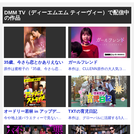
DMM TV（ディーエムエム ティーヴィー）で配信中
の作品
35歳、今さら恋とかありえない
ガールフレンド
原作は蜜柑子の『35歳、今さら恋と
本作は、CLLENN原作の大人気コミ
かありえない』（モバイルメディア
ック『ガールフレンド』（作：ひさ
リサーチ）。結婚とは何か？ 幸せ
まつえいと）を、映画『向こうの
とは何か？ 人生のあらゆる選択肢
家』で「ええじゃないか とよはし映
に悩むヒロインのリアルな恋愛模様
画祭」初代グランプリ他多くの賞を
を描き、同年代女性から圧倒的な⽀
受賞し、ドラマ作品でも活躍する西
持を集めている大人の溺愛ラブロマ
川達郎監督によりショートドラマ
ンス。 恋も結婚も、まだ先でいい
化。原作は、恋人に抱く幻想をこと
——そう言い聞かせて生きてきた35
ごとく裏切られ、歪んだ愛に溺れて
オードリー若林 in アップデー
TXTの育児日記
歳のフリーライター、木元茉莉子は
いく主人公の姿が「痛々しくも目が
トストライキ～時代的に言いに
ある夜、偶然入った小料理屋の板
離せない」と好評を得ている人気作
今や地上波バラエティーで見ない日
本作は、グローバルに活躍する5人組
前、森原功毅と久々に燃え上がる夜
だ。 外見こそ美しいものの、自我が
くいおじさん芸能人のリアルな
はないオードリー若林正恭（47）と
グループTOMORROW X TOGETHER
を過ごしてしまう。一晩限りの思い
希薄な26歳の主人公・ハナ。恋に破
本音～
井ノ原快彦（50）が、超強力なおじ
が赤ちゃんと過ごす様子を描いた育
出にするつもりだったが、偶然にも
れ絶望していた彼女は、優しげな
さんMCとしてタッグを組み、前代未
児観察リアリティ番組で、アイドル