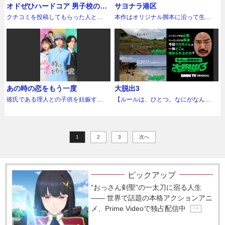
片想いをしているヒロイン、渚を演
（2021年）への出演で話題となり、
持っているロマンチックおじさん芸
ンクインするなど、“不倫復讐ドラ
りと悲しみに燃え、復讐を決意した
オドぜひハードコア 男子校の呪
サヨナラ港区
ンドロイド。愛と正義の戦士キュー
り、手っ取り早く大金が稼げるとい
じるのは“アイドル史上最強BODY”と
SNSフォロワーが急増した期待の若
人」ことアルコ＆ピースの平子祐希
マ”というジャンルを確立。 さらに
カケルは、18年後、何も知らずに幸
縛２
ティーハニーとして邪悪な悪党を成
う怪しいバイトに応募した誠。集合
呼ばれるプロポーションで人気の元
クチコミを投稿してもらった人とオ
本作はオリジナル脚本に沿って生成
手俳優、石川悠人。「いつか武井の
（47）。愛妻家として知られる平子
2024年には高梨臨×柳俊太郎（※柳
せな人生を謳歌している"加害者"たち
敗していく！
場所に指定されたのは真夜中の廃墟
NMB48・横野すみれ。グラビアだけ
ードリーがスタジオで会うというシ
AIが生成した映像素材に人間の手に
熱が冷めるまで」そう思いながら気
が、おじさんとして令和のコンプラ
は木に夘）で「夫を社会的に抹殺す
に近づき、恐ろしい復讐を実行して
と化したショッピングモールだっ
でなく、最近は縦型ドラマで7作連続
ンプルなクチコミバラエティ「オー
よる編集を加え、セリフは声優陣に
持ちに答えるも、武井の言葉に一喜
社会に四苦八苦する泥臭い本音をぶ
る5つの方法 Season2」を放送。1と
いく。 地位・財産・容姿端麗な外見
た。キャラの濃すぎるバイト仲間・
悪女役を演じたことで話題となった
ドリーさん、ぜひ会ってほしい人が
よるアフレコ、効果音・音楽は通常
一憂し、時には嫉妬もしてしまう表
ちまける！ 第5回のゲストは、バラ
は違った家庭の形は新たに話題を集
と強靭な肉体、全てを兼ね備えて帰
隼人と彩花と合流し、やばいバイト
が、本作では自身初の清純派ヒロイ
いるんです。」の配信限定スピンオ
のドラマ・アニメと同様の制作手法
情豊かな佑太郎は思わず応援したく
エティに富んだ異色の3人衆 。まず
め、こちらも見逃し配信の再生数が
郷したカケルを演じるのは、ドラマ
に応募してしまったことを後悔し始
ンに挑戦。「刺激的なシーンの根底
フ第2弾を今年もDMM TVで独占配信
をとったショート作品。ytvメディア
なるキャラクターに仕上がってい
は「最近YouTubeを始めたカリスマ
100万回を超える（※TVer DATA
『ごくせん（第2シリーズ）』
めた矢先、突然このフードコート
にある、二人のピュアで真っ直ぐな
することが決定！ 第2弾となる今回
デザインが現時点での動画生成AIに
る。そしてそんな佑太郎の相方、武
ボーカルおじさん」こと清春（57）
MARKETING にて算出）人気を集め
（2005年）で俳優デビュー、『仮面
「バニーキッチン」のマスコットキ
想いに私自身も魅了されながら演じ
も「男子校の呪縛」と称し、地上波
よるストーリーコンテンツ制作の
井周作を演じるのは、容姿端麗なル
。登場した瞬間から強烈なオーラを
た。 本作はSeason1を、キャスト・
ライダー電王』（2007年）で仮面ラ
ャラクター・バニーくんの仮面を被
ました。」と話す通り、犬飼からの
では波紋を呼びそうなオドぜひの“ハ
「可能性と限界」を知ることを一つ
ックスでモデル、俳優として活躍す
放ち 、“ヴィジュアル系おじさん”と
世界線を一新し再構築したリブート
イダーゼロノス＝桜井侑斗を演じ注
った大男に襲われる。大男の正体
あの時の恋をもう一度
大脱出3
まっすぐに向けられる独占欲と溺れ
ードコア版”として、リミッターをは
の目的として制作した意欲作だ。 映
る元之介。陰キャでポーカーフェイ
しての在り方やファンの高齢化な
版として制作し、主人公の奥田茜役
目を集め、以降、映画やテレビドラ
は？ 誰が何の目的で仕掛けたワナ
るほどの優しさに翻弄されつつも、
ずした企画の数々を全5話にわたって
像の制作を行ったのは、CM制作など
ス、「じゃない方芸人」と呼ばれる
彼氏である理人との子供を妊娠する
【ルールは、ひとつ。なにがなんで
ど、切実な悩みを激白する姿は見逃
を加藤史帆、茜の夫・奥田大輔役を
マ、舞台など幅広く活躍している中
なのか？そして3人は無事にここから
次第に自信を取り戻していく渚の姿
配信する。 今回も特別アシスタント
で海外での評価も高いAIクリエイタ
も、佑太郎への一途な思いとお笑い
が、別れを告げられ、シングルマザ
も、またまた脱出せよ。】 芸人が追
せない。続くゲストには、「航空会
飯島寛騎が演じる。 一人の女性の復
村優一。そして中学時代にエマをい
「脱出」することができるのか!? 可
を魅力的に演じている。
には、かつてオードリーとレギュラ
ー、宮城明弘。約50分にわたる本編
への熱意は誰にも負けない、熱い一
ーとなった桃子。15年後、大企業の
い込まれる過酷な環境と地上波では
社ステータスと夢の国を愛する多趣
讐劇を通して出演者と共に織りなす
じめたグループのメンバーを演じる
愛いはずのマスコットキャラクター
ー番組で共演していた「アジアの女
映像の制作のために、1万5000カッ
面を持つ男を演じている。そんな2人
社長になった理人と再会するが、彼
絶対にOAすることのできない過激な
味俳優おじさん」こと風間俊介
ストーリーに注目して欲しい。 結婚
のは、お笑い芸人のゆってぃ、ドラ
が血に飢えた怪物と化し姿を現すと
神」こと蒼井そらさんをお迎えし、
トに及ぶ映像を生成し、試行錯誤を
が組むお笑いコンビ、センプラを支
は息子の存在を知らなかった。
内容で、DMM TVにて配信されてか
（42） 。井ノ原の後輩でもある風間
して間もなく一年。幸せなはずの新
マ「ごくせん」（2002年）などの代
いう最悪の状況、最恐の展開…なの
男子校ノリ全開の極上のバラエティ
1
2
繰り返した。また、AIによる映像と
3
次へ
える芸人仲間役に松原康太郎、森下
ら瞬く間に大ヒットを記録した「大
が 、おじさんを自覚した決定的な瞬
婚生活を送る専業主婦・茜は、夫・
表作で知られる脇知弘、そして元
についつい笑ってしまう、中毒性満
番組をお届け。さらにパワーアップ
して、フェイク動画や権利の侵害に
紫温など、多方面で活躍する新進気
脱出」。この度、待望のシーズン3の
間を鋭い視点で炸裂させる。さら
大輔の家庭を顧みない言動や行動に
HKT48で、現在は俳優として活躍す
載のコウイチワールド全開！驚愕の
した品格のかけらもない下ネタフル
当たりかねないものが散乱している
鋭の俳優たちが脇を固める。 この部
配信が決定！ 問答無用にスケール
に、「SNSで関節外し疑惑が出るほ
より、次第に歯車が狂っていく。日
る兒玉遥の3人。個性豊かなキャスト
ラストが待ち受けるホラーコメディ
スロットルのスペシャルプログラム
ことへの危機感から、本作では制作
屋でだけ、手を繋いでも、キスして
アップした特殊な場所からの脱出に
ど脚長すぎおじさん芸人」ことアン
ごとに増える暴力や心ない暴言、望
たちがカケルの復讐のターゲットに
作品となっている。 金欠フリーター
が楽しめるのはDMM TVだけ！
におけるガイドラインとして【実在
もいい。でも一歩出たら、2人は友達
挑むのはクロちゃん（安田大サーカ
ガールズの田中卓志（50）も登場。
まない乱暴なセックス…。茜は、常
なってしまう。 見どころは配信作品
ピックアップ
からの一発逆転を夢見る誠役には、
の人物や作品の名前をプロンプトに
だし相方。佑太郎の過去の出来事に
ス）、森田哲矢（さらば青春の
かつて“かわいいキャラ”として持ては
に夫の機嫌を伺い、少しずつ心を壊
ならではともいえる、その残虐すぎ
TikTokだけで約40万フォロワーを抱
使用しない】【プロンプトの記録と
“おっさん剣聖”の一太刀に宿る人生
よる炎上とコンビ解散危機、賞レー
光）、東ブクロ（さらば青春の
やされた時代を経て “キモキャラ”と
し、気づけば夫に従っていく。それ
る復讐方法。復讐相手には学生時代
え、TBSテレビ 日曜劇場『御上先
保存】【生成したキャラクター等の
スへの挑戦などあらゆる出来事を乗
光）、みなみかわ、高野正成（きし
―― 世界で話題の本格アクションアニ
して確固たる地位を築いた田中が 、
でも『子どもさえできれば変わるは
のいじめを反省させると共に、絶望
生』、テレビ東京 ドラマ9『D&D～
画像検索による類似性の排除】を重
り越えたお笑いコンビの秘密の関係
たかの）、井口浩之（ウエストラン
現代メディアでの下ネタや炎上発言
ず』と茜は信じていた。そんな中、
感を味わわせることに執着している
メ、Prime Videoで独占配信中
医者と刑事の捜査線～』野沢伸二
視して制作している。 厳しすぎる倫
P R
が行き着く先とは…？
ド）、お見送り芸人しんいち、みち
に対して抱える息苦しさを赤裸々に
茜は妊娠する。しかし、そんな念願
かのようなカケル。最初のターゲッ
役、フジテレビ ドラマ『被写界深
理観の先に、出生率が低下し各国の
お（トム・ブラウン）、岡野陽一な
告白する！ そして最終話となる第6
の子どもも、夫の暴力をきっかけに
トとなる阿久津ソウイチ（ゆって
度』山下隼役などを務める八神慶仁