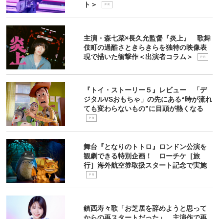
ト＞
P R
主演・森七菜×長久允監督『炎上』 歌舞
伎町の過酷さときらきらを独特の映像表
現で描いた衝撃作＜出演者コラム＞
P R
『トイ・ストーリー５』レビュー 「デ
ジタルVSおもちゃ」の先にある“時が流れ
ても変わらないもの”に目頭が熱くなる
P R
舞台『となりのトトロ』ロンドン公演を
観劇できる特別企画！ ローチケ［旅
行］海外航空券取扱スタート記念で実施
P R
鎮西寿々歌「お芝居を辞めようと思って
からの再スタートだった」 主演作で再