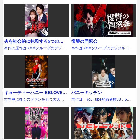
れ）は、口数は少ないが、唯一、渚
された新人編集者・大泉ましろ役に
添い、悩みながらも次第に自分らし
ック出版社「CLLENN」発行の「セ
の出演が続く“無敵のグラドル”高崎か
る3人組ガールズ音楽ユニット
揃って登場。中学校の同級生である
ピンキー・レイナの「大切な人を振
自身を見てくれる優しい上司の犬飼
桃月なしこ。ともに地上波連続ドラ
い生き方を見つけていく茉莉子をリ
ンプラ 相方が親友で時どき恋人」
なみ。様々な男女に翻弄される一人
「OVAL SISTEM」をモチーフに、誕
彼らは、「大喧嘩の最中に美輪明宏
り向かせるピンキー流会話術」とい
（宮澤佑）に密かに想いを寄せてい
マ初主演でW主演を務める。 出版社
アルに演じている。 身体の関係から
（原作：河飯じろう）をショートド
の女性の哀しき転落劇を、ぜひ
生へと至るまでの軌跡を描いたショ
を目撃したことで仲直りした幼馴染
う無料講座を受講したことがきっか
た。ある夜の飲み会で、恋がかなう
で働くことを夢見て「フランス出
始まるも、2人の間に流れる空気感に
ラマ化。友達であり、相方であり、
「DMM TV」のイッキ見でお楽しみ
ートドラマ。2025年4月に楽曲
おじさんコンビ」でもあるという。
けで、レイナ信者の一人となり、今
という怪しいおもちゃ“恋の魔法チャ
版」に転職することを決意した大泉
居心地の良さを感じていく茉莉子。
そして恋人でもある複雑な関係の2人
ください。
『SNSって』でデビューを果たした
長年連れ添った2人だからこそ醸し出
回のラブスポット巡るカップル限定
ーム”をもらった渚は帰りのタクシー
ましろ（桃月なしこ）。配属された
しかし深く傷つけられた過去の恋愛
の感情を繊細に描き、BLコミックフ
彼女たちの背景にある葛藤や衝動、
せる、唯一無二の爆笑の掛け合いは
バスツアーで博との関係改善を目論
で犬飼と話しているうち、間違って
のは、まさかの「官能小説編集
経験から前に進むことに臆病になっ
ァンからも熱い支持を得ている人気
夢へと突き進む原動力を、縦型ショ
必見だ！ 第3回目のゲストは、「若
んでいたさつき。バスツアー中、そ
おもちゃのボタンを押してしま
部」。恐る恐る扉を開けてみると、
てしまったり、キャリアアップとの
作だ。 お笑いコンビ・センチュリー
ートドラマならではのスピード感と
いうちからグループ内でおじいちゃ
んなさつきのとんでもない秘密も明
う！ すると次の瞬間、犬飼から突
編集長の玉川丈治(徳井義実)ら編集部
夫を社会的に抹殺する5つの方
復讐の同窓会
両立に悩んだり…さまざまな経験を
プラント（センプラ）の佑太郎は、
没入感で映し出す。 小室哲哉は総合
ん扱いされてきたアイドルおじさ
らかになり、さらにカオスな状態
然のキスと甘い告白を受けて…！
のメンバーが「隣人」を題材にした
法 Re:venge
してきたからこそ、あらゆる局面で
一年前からプライベートでまったく
プロデュースおよび楽曲提供に加
ん」こと中丸雄一（42）。井ノ原の
本作の原作はDMMグループのデジタ
本作はDMMグループのデジタルコミ
に…!? 名バイプレーヤーとして、テ
おもちゃのおまじない（!?）にかか
新刊のタイトルについて激論を交わ
立ち止まってしまう。結婚か、仕事
口をきいてくれなくなった相方・武
え、本人役としても出演。メインキ
後輩でもある中丸が、「アイドルの
ルコミック出版社「CLLENN」が制
ック出版社「CLLENN」発行の「復
レビや映画、舞台などで幅広く活躍
ってしまったせいだと勘違いした渚
していた。異様な光景にましろは愕
か、自分が本当に望んでいるものは
井との関係に悩んでいた。そんな
ャラクターには、小室と旧知の仲で
おじさん化」について独自の持論を
作。現在「DMMブックス」他で配信
讐の同窓会」（原作：大城密 作
中の和田正人と、グラビア界のレジ
はかたくなに犬飼のアプローチを避
然とする。会議で飛び交う卑猥なワ
何なのか。35歳のヒロインが見つけ
中、番組の企画でコンビ愛を確かめ
あり、本作がショートドラマ初出演
物申す。もう一人のゲストは、「機
しており、縦読み漫画ならではのス
画：さいがりゅう）をショートドラ
ェンドで、タレント、女優としても
けるけれど、犬飼のほうは焦れった
ード…、淫らなイラストへの探
出した愛の形とは…？
るための解散ドッキリを仕掛けるこ
となるリリー・フランキーが名を連
材トラブルさえも味方につけるゲー
ピーディーでブラックな展開が話題
マ化。原作は現在「DMMブックス」
注目されている岸明日香が前作から
さが限界に達していき、日ごとに甘
求…、デジタルエロがあふれる時代
とに。カメラが仕掛けてある楽屋で
ね、さらにOVAL SISTEM役として安
ム実況界の天才おじさん芸人」こと
を集めた三田たたみ氏による同名
などで配信しており、復讐相手を苦
引き続き、本作でも不倫カップルを
く激しい溺愛に変わっていく。 完璧
に、あえて「活字」でエロを発信す
佑太郎が解散を切り出すと、突然泣
倍乙、片田陽依、かのうみゆという
狩野英孝（44）。激動の芸能界サバ
作。夫の大輔からDVやモラハラ等を
しめるためには手段を選ばない冷酷
熱演。さらに本作では妻役として、
でクールな上司、犬飼を演じるのは
る意義とは何なのか…？ 戸惑うま
き始める武井。ドッキリ後に佑太郎
フレッシュなキャストが集結。音楽
イバルから最新のSNS事情にいたる
受けてきた主人公の奥田茜が、謎の
な主人公のキャラクターや、とこと
人気ファッションモデルであり、女
スーパー戦隊シリーズ『爆上戦隊ブ
しろだが、一癖も二癖もある上司や
が問いただすと、武井は突然「俺は
とドラマが濃密に交錯する物語を力
まで、おじさんの心の叫びを吠えま
手紙の指示に従い大輔を社会的に制
ん残虐なその復讐方法が「目が離せ
優としても活躍している松井愛莉が
ンブンジャー』でブンバイオレット
作家たちと関わる中で、官能小説編
お前の事好きなんだ」と告白。自分
強く彩る。「DMMショート」を象徴
キューティーハニー BELOVED
バニーキッチン
くる！ 第4回目のゲストは、スポー
裁する中で、自他と対峙し人生を見
ない」、「最後の制裁まで見届けた
新たに参戦。少し天然な一面がある
を演じるなど、ドラマや舞台で活躍
集者のやりがいを見出し、エロの世
の気持ちを抑えるため、佑太郎のこ
する大型オリジナル企画が、いま始
ENEMY
ツ界からレジェンドとして元サッカ
つめ直す姿を描く。 テレ東では2023
い」などと好評を得ている人気作
も、なんとか夫との関係を改善した
世界中に多くのファンをもつ大人気
本作は、YouTube登録者数88．5万
する俳優、宮澤佑。本作がドラマ初
界のプロフェッショナルへと成長し
とが嫌いな自分を演じようともがい
動する！
ー日本代表の松井大輔（45）が参
年に「夫を社会的に抹殺する5つの方
だ。 中学時代、同級生から過酷ない
いと願う健気な妻の姿は、思わず応
シリーズ『キューティーハニー』
人を超え、短編ホラー映画「消えな
主演となる宮澤は「クールな彼の奥
ていく──。
ていたのだった。恋心を知られた以
戦。「ブロック塀を蹴って骨折した
法」を馬場ふみか×野村周平で実写ド
じめを受け続けたカケルを唯一救っ
援したくなってしまう。 逃げ場のな
が、SNS総フォロワー数430万越え
い」がYouTubeにて480万再生を突
にある熱や独占欲を意識し、リスペ
上、解散するしかないと訴える武井
事がある」という破天荒なおじさん
ラマ化。放送開始と共に配信を中心
てくれたのは、優しく微笑む少女エ
いバスで、愛人と妻に挟まれ、絶体
の阿部なつきをハニー役に迎え、シ
破、さらに2026年1月には長編ホラ
クトと覚悟を持って向き合いまし
を佑太郎は寝室に導き、「この部屋
エピソードを持つ彼が、離婚後も同
に話題となり、見逃し配信の再生数
マ。しかし、エマはある日突然、自
絶命の博、ピンキー・レイナを引退
ョートドラマで参上！ 大企業の社
ー「とれ！」（KADOKAWA）の公開
た。」と話し、抑え込んでいた想い
でだけ俺らは恋人同士ってことにし
居を継続しているというパートナ
（1週間）が全話100万回を突破
ら命を絶ってしまう。絶望に沈んで
し、博との結婚を夢見るレイナ、そ
長令嬢から、借金取りに追われる貧
も控える大人気ショートコメディ系
が、些細なきっかけで溢れて止まら
よう」と提案をする。 陽キャイケメ
ー・加藤ローサとの私生活の本音を
（※TVer DATA MARKETINGにて算
いたカケルは「いじめ被害日記」を
してそんなレイナを神のように崇め
乏生活へと転落してしまう如月ハニ
動画クリエイターコウイチが監督・
なくなる犬飼を熱量たっぷりに演じ
ン芸人の長崎佑太郎を演じるのは、
大胆に吐露！？もう一人のゲスト
出）、テレ東の番組エピソード別再
発見。そこにはエマの死の裏に隠さ
るさつき。3人が同じバスに乗り込
ー（阿部なつき）。その正体は「空
脚本を務める縦型ショートドラマ。
ている。そしてそんな犬飼に一途な
ABEMA『今日好きになりました。』
は、「数え切れないくらいの花瓶を
生数で歴代再生数のTOP10に6本がラ
れた戦慄の真実が書かれていた。怒
み、たどり着いた目的地と結論は？
中元素固定装置」により造られたア
バイト先が夜逃げして金欠状態に陥