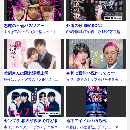
取材先で再会してしまい…。 誰かに
男・相原に救われるが、彼の優しさ
聞のおじさん番組を始動！ MCの2
バラエティの伝説として知られる
寄りかかることを忘れていた茉莉子
の裏には異常な束縛が隠されてい
人をはじめ、豪華おじさんゲスト
2000年代初頭の『育児日記』フォー
だったが、まっすぐ距離を縮めてく
た。暴力的な快楽で支配するエリー
が“秘密基地”である町中華に集い、普
マットが、TOMORROW X
る森原に翻弄されてしまう。「彼女
トサラリーマン、狂気を秘めた老紳
段家庭や社会では話せないおじさん
TOGETHER版となって、24年ぶりに
になってよ」——不意に告げられた
士…。自信のなさゆえに他者に依存
の本音をぶつけあうおじさんリアリ
復活。 ステージで見せるカリスマあ
その言葉が、ずっと閉めていた扉
するハナの前に次々と現れる男女に
悪魔の不倫バスツアー
外道の歌 SEASON2
ティトークショーを繰り広げる！ま
ふれる姿とは180度異なるメンバーた
を、そっと叩いた。 ヒロインが偶然
翻弄されながら辿り着く先に、幸せ
た、番組内には世のおじさんのリア
ちのギャップのある魅力が楽しめ、
本作はTVerで初のタテ型ショートド
SNS関連動画総再生数4500万回越え
入った小料理屋の店主、功毅を演じ
はあるのかーー？ 歪んだ恋愛に身を
ルな本音を豪華おじさん芸能人がコ
ぎこちない姿ながらも赤ちゃんと共
ラマ配信ながらも、TOP10にランク
のメガヒットドラマ『外道の歌』シ
るのはドラマ『ごくせん』（2005）
委ねて落ちていく主人公・ハナを演
ントで再現したスペシャルパート
感するメンバーたちのさまざまな育
インするなど、異例の配信数を記録
リーズ第二弾。 「…この本、おいく
で俳優デビューし、『ウルトラマン
じるのは、元NMB48の本郷柚巴。
も。男性共感度100%の超濃密なエン
児挑戦記は、見ている人に笑いと温
した『悪夢の不倫温泉―監視対象は
らですか？」この言葉を、ニーチェ
オーブ』（2016）の主演などで知ら
「ヤングマガジン」「FRIDAY」など
ターテインメントがここに誕生し
かい気持ちをお届けする。
あなたです―』に続く、「悪夢不倫
の著書『善悪の彼岸』と共に言う者
れる石黒英雄。「自分を変えようと
数々の雑誌で表紙を飾り、“グラビア
た！ 記念すべき第1回目のゲスト
シリーズ」の第2弾。前作同様、夫・
は決まって復讐依頼者。小さな古書
仕事にも恋にもがむしゃらになって
シンデレラ”として絶大な人気を誇る
は、「後輩から兄貴と慕われる現場
妻・不倫相手が一堂に会する「絶望
店「カモメ古書店」を営む2人の男、
いく。その熱量の変化を、一人の男
本郷が、ショートドラマ単独初主演
のリーダー的アニキ肌おじさん」こ
の鉢合わせ」から始まる、ドタバタ
カモとトラ。過去に暗い傷を背負う2
として嘘なく泥臭く演じたいと思い
として体当たりで難役に挑む。ハナ
と松岡昌宏（49）。松岡いわく、井
不倫コメディだ。 結婚して10年にな
人のもとには復讐代行の依頼がやっ
ました。」と話す通り、大人の色気
を狂わせる個性豊かなキャラクター
ノ原とは「人生で一番付き合いが長
犬飼さんは隠れ溺愛上司
令和に官能小説作ってます
る妻・さつき（松井愛莉）との結婚
てくる。そしてある日、カモのもと
はありつつも、どこか不器用さも感
たちには実力派キャストが集結。優
い」という仲。芸能界を幼い頃より
生活に、「話がつまらない」と不満
にかつての親友がやってきて－。取
原作はいとすぎ常の『犬飼さんは隠
官能小説界のトップをひた走る実在
じさせる功毅の姿を魅力たっぷりに
しさから一転しハナを縛り付ける相
渡り歩いてきた2人だけに、芸能界の
を感じていたコピーライターの渡辺
材と称して殺人を続ける完全なサイ
れ溺愛上司 ※今夜だけは「好き」を
する出版社・フランス書院で実際に
演じている。そして、そんな情熱的
原役に福吉大雅、エリートの顔の裏
裏話も大量に飛び出すことに！さら
博（和田正人）は、話が上手く退屈
コパス、復讐を支援する巨大団体、
我慢できません！』（ぶんか社
起こった話をベースにした『令和に
に距離を縮めてくる功毅に戸惑いつ
にサディスティックな欲望を持つ筧
に、「飴玉を溶かしてジュースにす
することがない佐伯レイナ（岸明日
社会の闇に潜む最恐最悪の殺人者た
刊）。両片想いふたりの甘いすれ違
官能小説作ってます』（著：さとう
つも惹かれていく茉莉子を演じるの
役に白戸達也、狂気の老紳士・乙部
る節約術で財を成したドケチおじさ
香）と絶賛不倫中。ある日、さつき
ち、狂気だらけの《外道》が交錯
いを描き、「胸キュンが止まらな
ユーキ、原案：フランス書院編集部)
は数々のドラマ、映画、舞台で活躍
役に畠山真弥、ハナが最後にすがる
ん芸人」ことオードリー春日俊彰
に誘われてしぶしぶ日帰りバスツア
し、物語は加速する。
い！」や「犬飼さんの渚への溺愛ぶ
を原案に、ちょっと淫らで、たっぷ
中の実力派女優、入来茉里。自身も
青年・聡太役に佐藤優太が名を連ね
（47）も登場。言わずと知れた若林
ーに参加することになった博だった
りと色気がすごい！」など、女性読
り笑える、異色のお仕事ドラマが
同年代ということで、35歳ならでは
る。さらに、唯一ハナが「姉のよう
の相棒にして高校の同級生という、
が、それはさつきがハマっているス
者から圧倒的な支持を集めている人
2026年に誕生！ 官能小説編集部をま
の悩みに直面していく茉莉子という
な存在」と信じながら背徳的な関係
気心知れすぎたおじさんたちのディ
ピリチュアル系のオンラインサロン
気作だ。 有名インフルエンサーの妹
とめ、穏やかで仕事に熱い編集長・
キャラクターに対し、「実は繊細
へと堕ちていく美しきストリートミ
ープなトークに期待が高まる！ 第2
だった。しかもサロンの「先生」と
センプラ 相方が親友で時どき恋
地下アイドルの方程式
と比較され、自分を“脇役”だと思い込
玉川丈治役に徳井義実。マンガ編集
で、強く生きるためにタフにならな
ュージシャン・ジュダ役は
回目のゲストは、ダイアンのユース
して登場したピンキー・レイナが不
人
んでいるWEB編集者の渚（横野すみ
者を夢見るも官能小説編集部に配属
いといけなかったんだよね」と寄り
本作はDMMグループのデジタルコミ
Netflix『地面師たち』など話題作へ
本作は、小室哲哉がプロデュースす
ケ（49）と津田篤宏（49）がコンビ
倫相手のレイナで…博は大混乱！