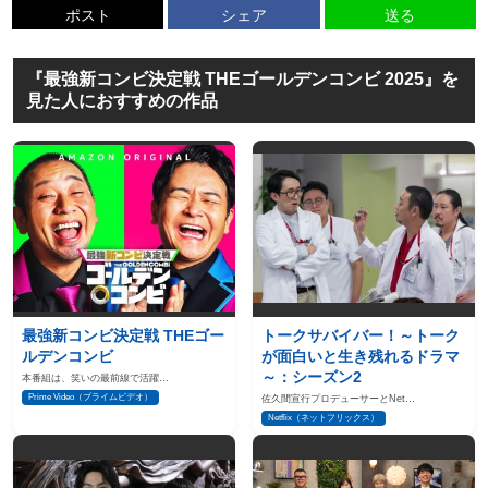
ポスト
シェア
送る
『最強新コンビ決定戦 THEゴールデンコンビ 2025』を
見た人におすすめの作品
最強新コンビ決定戦 THEゴー
トークサバイバー！～トーク
ルデンコンビ
が面白いと生き残れるドラマ
～：シーズン2
本番組は、笑いの最前線で活躍…
Prime Video（プライムビデオ）
佐久間宣行プロデューサーとNet…
Netflix（ネットフリックス）