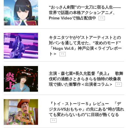
“おっさん剣聖”の一太刀に宿る人生――
世界で話題の本格アクションアニメ、
Prime Videoで独占配信中
P R
キタニタツヤがゲストアーティストとの
対バンを通して見せた、“攻めのモード”
「Hugs Vol.6」神戸公演＜ライブレポー
ト＞
P R
主演・森七菜×長久允監督『炎上』 歌舞
伎町の過酷さときらきらを独特の映像表
現で描いた衝撃作＜出演者コラム＞
P R
『トイ・ストーリー５』レビュー 「デ
ジタルVSおもちゃ」の先にある“時が流れ
ても変わらないもの”に目頭が熱くなる
P R