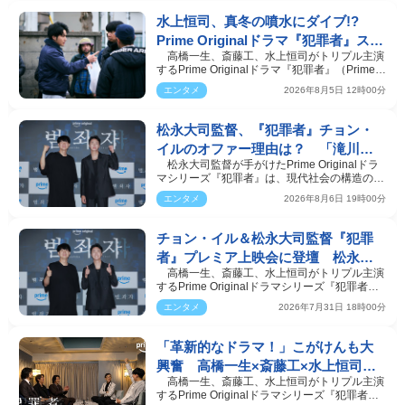
水上恒司、真冬の噴水にダイブ!?
Prime Originalドラマ『犯罪者』スペ
高橋一生、斎藤工、水上恒司がトリプル主演
シャルメイキング映像が公開
するPrime Originalドラマ『犯罪者』（Prime
Video）より、ス…
エンタメ
2026年8月5日 12時00分
松永大司監督、『犯罪者』チョン・
イルのオファー理由は？ 「滝川と
松永大司監督が手がけたPrime Originalドラ
いうキャラクターに出会えたことは
マシリーズ『犯罪者』は、現代社会の構造の歪
本当に運が良かった」
みにメスを入れ…
エンタメ
2026年8月6日 19時00分
チョン・イル＆松永大司監督『犯罪
者』プレミア上映会に登壇 松永監
高橋一生、斎藤工、水上恒司がトリプル主演
督「はっきり言ってくれる韓国の皆
するPrime Originalドラマシリーズ『犯罪者』
さんがすごく好き」
の韓国プレミア…
エンタメ
2026年7月31日 18時00分
「革新的なドラマ！」こがけんも大
興奮 高橋一生×斎藤工×水上恒司
高橋一生、斎藤工、水上恒司がトリプル主演
『犯罪者』ビハインドトーク映像解
するPrime Originalドラマシリーズ『犯罪者』
禁