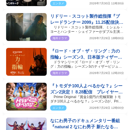
より、MCにお笑…
エンタメ
2026年7月30日 11時30分
リドリー・スコット製作総指揮『ブ
レードランナー 2099』11.25配信決
リドリー・スコット製作総指揮、ミシェル・
定 ティザー＆場面写真解禁
ヨーとハンター・シェイファーがダブル主演す
るPrime Origina…
海外ドラマ
2026年7月29日 18時00分
『ロード・オブ・ザ・リング：力の
指輪』シーズン3、日本版ティザー予
ドラマシリーズ『ロード・オブ・ザ・リン
告解禁 新キャラクター＆新キャス
グ：力の指輪』シーズン3のティザービジュア
トも一挙発表
ル、日本版ティザー…
海外ドラマ
2026年7月29日 12時20分
『トモダチ100人よべるかな？』シー
ズン2決定！ 8.28配信 プレイヤーに
Prime Original『賞金1億円の究極実験 トモ
シソンヌ長谷川 、NEWS増田貴久、
ダチ100人よべるかな？』シーズン2が、Prime
ベッキー
Videoで8月28日…
エンタメ
2026年7月29日 12時00分
なにわ男子のドキュメンタリー番組
『natural 2 なにわ男子 新たなる