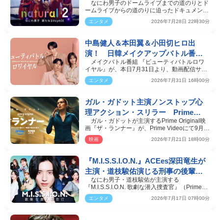
なにわ男子のドームライブまでの道のりとド
VoyAGE』、Prime Videoにて10.22
ームライブからの道のりに迫ったドキュメンタ
世界独占配信
リー番組『natur…
エンタメ
2026年7月28日 22時30分
中島健人＆本田翼＆小田切ヒロ出
演！ 日韓メイクアップバトル番組
メイクバトル番組 『ビューティバトルロワ
『ビューティバトルロワイヤル』
イヤル』が、本日7月31日より、動画配信サー
Prime Videoで独占配信
ビス「Prime Video…
エンタメ
2026年7月31日 16時00分
ガル・ガドット主演ノンストップ心
理アクション・スリラー Prime
ガル・ガドットが主演するPrime Original映
Original映画『ザ・ランナー』9月2日
画『ザ・ランナー』が、Prime Videoにて9月2
独占配信スタート
日より独占配信さ…
映画
2026年7月21日 18時00分
『M.I.S.S.I.O.N.』ACEes深田竜生が
主演・道枝駿佑演じる刑事の後輩役
なにわ男子・道枝駿佑が主演する
で出演 特報解禁
『M.I.S.S.I.O.N. 歌劇な潜入捜査官』（Prime
Video）の配信日が、9月14…
エンタメ
2026年7月17日 07時00分