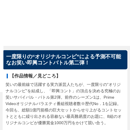
一度限りの“オリジナルコンビ”による予測不可能
なお笑い即興コントバトル第二弾！
【作品情報／見どころ】
笑いの最前線で活躍する実力派芸人たちが、一度限りの“オリジ
ナルコンビ”を結成し、「即興コント」の頂点を決める究極のお
笑いサバイバル・バトル第2弾。前作のシーズン1は、Prime
Videoオリジナルバラエティ番組視聴者数※歴代No．1を記録。
今回も、総額1億円規模の巨大セットからせり上がるコントセッ
トとともに繰り出される容赦ない最高難易度のお題に、8組のオ
リジナルコンビが優勝賞金1000万円をかけて競い合う。