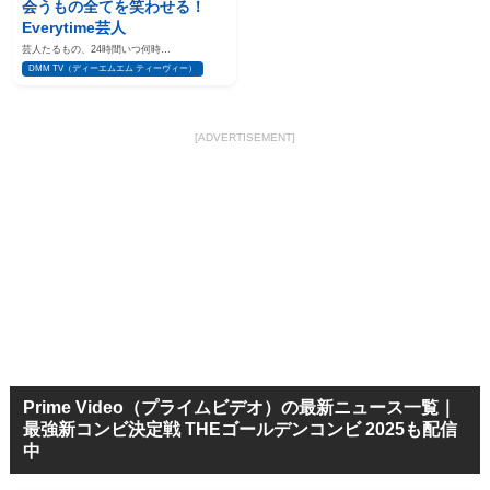
会うもの全てを笑わせる！
Everytime芸人
芸人たるもの、24時間いつ何時…
DMM TV（ディーエムエム ティーヴィー）
[ADVERTISEMENT]
Prime Video（プライムビデオ）の最新ニュース一覧｜
最強新コンビ決定戦 THEゴールデンコンビ 2025も配信
中