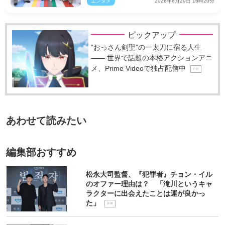
エンタメ
2026年6月29日 16時20分
ピックアップ
“おっさん剣聖”の一太刀に宿る人生
―― 世界で話題の本格アクションアニ
メ、Prime Videoで独占配信中
P R
あわせて読みたい
編集部おすすめ
松永大司監督、『犯罪者』チョン・イル
のオファー理由は？ 「滝川というキャ
ラクターに出会えたことは運が良かっ
た」
P R