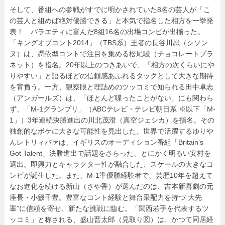
そして、番組への参戦がすでに明かされていた8名の芸人が「こ
の芸人と組めば絶対優勝できる」と本気で指名した相方を一挙発
表！ バラエティに富んだ8組16名の出場コンビが出揃った。
「キングオブコント2014」（TBS系）王者の長谷川忍（シソン
ヌ）は、憑依型コントで注目を集める松尾駿（チョコレートプラ
ネット）を指名。20年以上のつきあいで、「相方の次くらいにや
りやすい」と語るほどの信頼感あふれるタッグとして大きな期待
を背負う。一方、観察眼と理詰めのツッコミで知られる田中卓志
（アンガールズ）は、「ほとんど喋ったことがない」にも関わら
ず、「M‐1グランプリ」（ABCテレビ・テレビ朝日系 ※以下「M‐
1」）3年連続決勝進出の川北茂澄（真空ジェシカ）を指名。その
独創的なボケに大きな可能性を見出した。世界で活躍するゆりや
んレトリィバァは、イギリスのオーディション番組「Britain’s
Got Talent」決勝進出で話題をさらった、とにかく明るい安村を
選出。即興力とキャラクター性が融合した、スケールの大きなコ
ンビが誕生した。また、M-1準優勝経験者で、芸歴10年を超えて
なお進化を続ける新山（さや香）が選んだのは、吉本新喜劇の元
座長・小籔千豊。豊富なコント経験と舞台采配力を持つ“大先
輩”に信頼を寄せ、新たな挑戦に臨む。「関西若手を代表するツ
ッコミ」と称される、盛山晋太郎（見取り図）は、かつて同居経