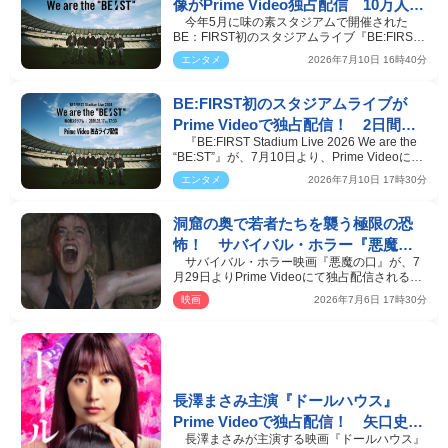
像がPrime Video独占配信 10万人熱
今年5月に味の素スタジアムで開催された
狂の公演を収録
BE：FIRST初のスタジアムライブ『BE:FIRST
Stadium Live 2026 We…
エンタメ
2026年7月10日 16時40分
BE:FIRST初のスタジアムライブが
Prime Videoで独占配信！ 2日間で
『BE:FIRST Stadium Live 2026 We are the
約10万人を動員した史上最大規模の
“BE:ST”』が、7月10日より、Prime Videoにて
公演
独占配信される。…
エンタメ
2026年7月10日 17時30分
洞窟の奥で若者たちを襲う極限の恐
怖！ サバイバル・ホラー『悪魔の
サバイバル・ホラー映画『悪魔の口』が、7
口』7.29 Prime Video独占配信＆予告
月29日よりPrime Videoにて独占配信されるこ
公開
とが決定。配信に…
映画
2026年7月6日 17時30分
長澤まさみ主演『ドールハウス』
Prime Videoで独占配信！ 矢口史靖
長澤まさみが主演する映画『ドールハウス』
監督オリジナル脚本で描いたドール