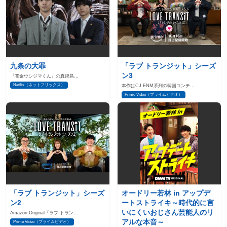
九条の大罪
「ラブ トランジット」シーズ
ン3
『闇金ウシジマくん』の真鍋昌…
Netflix（ネットフリックス）
本作はCJ ENM系列の韓国コンテ…
Prime Video（プライムビデオ）
「ラブ トランジット」シーズ
オードリー若林 in アップデ
ン2
ートストライキ～時代的に言
いにくいおじさん芸能人のリ
Amazon Original『ラブ トラン…
アルな本音～
Prime Video（プライムビデオ）