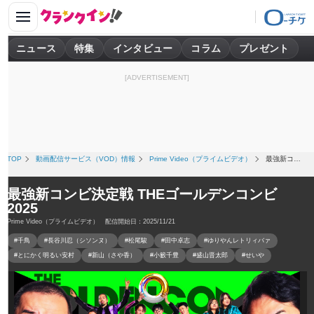
ニュース
特集
インタビュー
コラム
プレゼント
[ADVERTISEMENT]
TOP
動画配信サービス（VOD）情報
Prime Video（プライムビデオ）
最強新コンビ決定戦 THEゴールデンコンビ 2025
最強新コンビ決定戦 THEゴールデンコンビ
2025
Prime Video（プライムビデオ） 配信開始日：2025/11/21
#千鳥
#長谷川忍（シソンヌ）
#松尾駿
#田中卓志
#ゆりやんレトリィバァ
#とにかく明るい安村
#新山（さや香）
#小籔千豊
#盛山晋太郎
#せいや