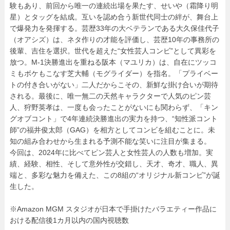
験もあり、前回から唯一の連続出場を果たす、せいや（霜降り明
星）とタッグを結成。互いを認め合う新世代同士の絆が、舞台上
で爆発力を発揮する。芸歴33年の大ベテランである大久保佳代子
（オアシズ）は、ネタ作りの才能を評価し、芸歴10年の事務所の
後輩、吉住を選択。世代を超えた“女性芸人コンビ”として異彩を
放つ。M‐1決勝進出を重ねる阪本（マユリカ）は、自在にツッコ
ミもボケもこなす芝大輔（モグライダー）を指名。「プライベー
トの付き合いがない」二人だからこその、新鮮な掛け合いが期待
される。最後に、唯一無二の天然キャラクターで人気のピン芸
人、狩野英孝は、一度も会ったことがないにも関わらず、「キン
グオブコント」で4年連続決勝進出の実力を持つ、“知性派コント
師”の福井俊太郎（GAG）を相方としてコンビを組むことに。未
知の組み合わせから生まれる予測不能な笑いに注目が集まる。
今回は、2024年に比べてピン芸人と女性芸人の人数も増加。実
績、経験、相性、そして意外性が交錯し、天才、奇才、職人、異
端と、多彩な魅力を備えた、この8組の“オリジナル新コンビ”が誕
生した。
※Amazon MGM スタジオが日本で手掛けたバラエティー作品に
おける配信後1カ月以内の国内視聴数