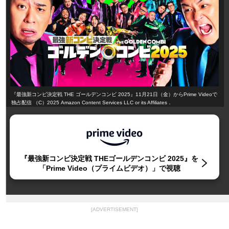
『最強新コンビ決定戦 THE ゴールデンコンビ 2025』11月21日（金）からPrime Videoで
独占配信 （C）2025 Amazon Content Services LLC or its Affiliates．
『最強新コンビ決定戦 THEゴールデンコンビ 2025』を
「Prime Video（プライムビデオ）」で視聴
[ADVERTISEMENT]