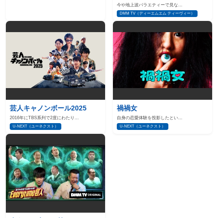
今や地上波バラエティーで見な…
DMM TV（ディーエムエム ティーヴィー）
芸人キャノンボール2025
禍禍女
2016年にTBS系列で2度にわたり…
自身の恋愛体験を投影したとい…
U-NEXT（ユーネクスト）
U-NEXT（ユーネクスト）