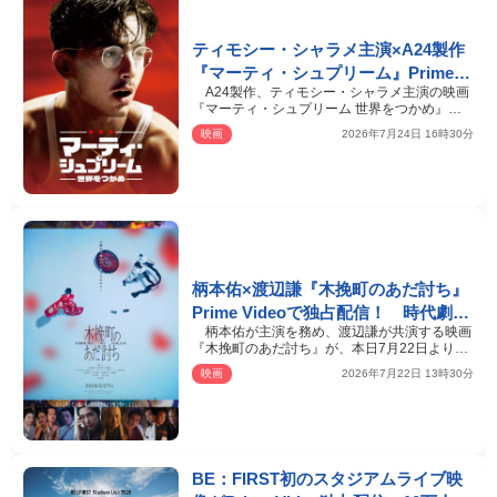
ティモシー・シャラメ主演×A24製作
『マーティ・シュプリーム』Prime
A24製作、ティモシー・シャラメ主演の映画
Videoにて見放題独占配信
『マーティ・シュプリーム 世界をつかめ』
が、本日7月24日より…
映画
2026年7月24日 16時30分
柄本佑×渡辺謙『木挽町のあだ討ち』
Prime Videoで独占配信！ 時代劇の
柄本佑が主演を務め、渡辺謙が共演する映画
名手・源孝志が贈る江戸ミステリー
『木挽町のあだ討ち』が、本日7月22日より、
動画配信サービス…
映画
2026年7月22日 13時30分
BE：FIRST初のスタジアムライブ映