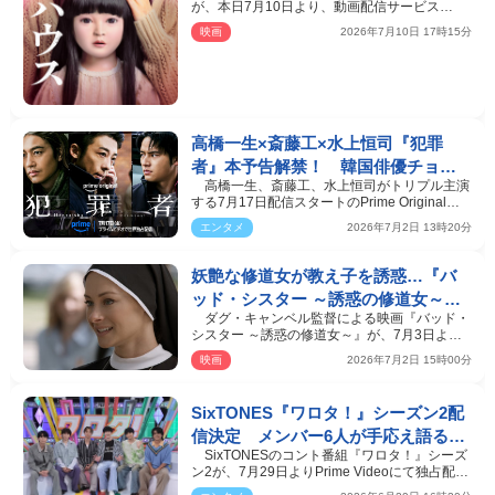
が、本日7月10日より、動画配信サービス
ミステリー
「Prime Video」にて…
映画
2026年7月10日 17時15分
高橋一生×斎藤工×水上恒司『犯罪
者』本予告解禁！ 韓国俳優チョ
高橋一生、斎藤工、水上恒司がトリプル主演
ン・イルの出演も決定
する7月17日配信スタートのPrime Originalド
ラマシリーズ『犯…
エンタメ
2026年7月2日 13時20分
妖艶な修道女が教え子を誘惑…『バ
ッド・シスター ～誘惑の修道女～』
ダグ・キャンベル監督による映画『バッド・
禁断の本編映像解禁
シスター ～誘惑の修道女～』が、7月3日より
Amazon Prime Vid…
映画
2026年7月2日 15時00分
SixTONES『ワロタ！』シーズン2配
信決定 メンバー6人が手応え語る
SixTONESのコント番組『ワロタ！』シーズ
「全身全霊で挑んでいます」
ン2が、7月29日よりPrime Videoにて独占配信
されることが決定。…