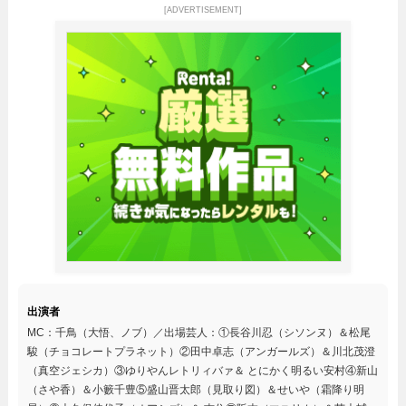
[ADVERTISEMENT]
出演者
MC：千鳥（大悟、ノブ）／出場芸人：①長谷川忍（シソンヌ）＆松尾
駿（チョコレートプラネット）②田中卓志（アンガールズ）＆川北茂澄
（真空ジェシカ）③ゆりやんレトリィバァ＆ とにかく明るい安村④新山
（さや香）＆小籔千豊⑤盛山晋太郎（見取り図）＆せいや（霜降り明