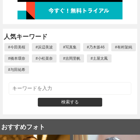
人気キーワード
#
今田美桜
#
浜辺美波
#
写真集
#
乃木坂46
#
有村架純
#
橋本環奈
#
小松菜奈
#
吉岡里帆
#
土屋太鳳
#
与田祐希
検索する
おすすめフォト