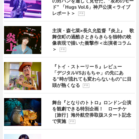
の対バンを通して見せた、“攻めのモー
ド” 「Hugs Vol.6」神戸公演＜ライブ
レポート＞
P R
主演・森七菜×長久允監督『炎上』 歌
舞伎町の過酷さときらきらを独特の映
像表現で描いた衝撃作＜出演者コラム
＞
P R
『トイ・ストーリー５』レビュー
「デジタルVSおもちゃ」の先にあ
る“時が流れても変わらないもの”に目
頭が熱くなる
P R
舞台『となりのトトロ』ロンドン公演
を観劇できる特別企画！ ローチケ
［旅行］海外航空券取扱スタート記念
で実施
P R