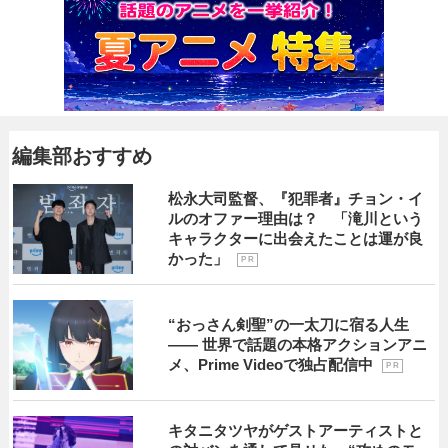
編集部おすすめ
松永大司監督、『犯罪者』チョン・イ
ルのオファー理由は？ 「滝川という
キャラクターに出会えたことは運が良
かった」
P R
“おっさん剣聖”の一太刀に宿る人生
―― 世界で話題の本格アクションアニ
メ、Prime Videoで独占配信中
P R
キタニタツヤがゲストアーティストと