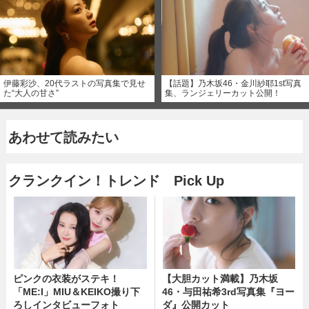
伊藤彩沙、20代ラストの写真集で見せ
【話題】乃木坂46・金川紗耶1st写真
た“大人の甘さ”
集、ランジェリーカット公開！
あわせて読みたい
クランクイン！トレンド Pick Up
ピンクの衣装がステキ！
【大胆カット満載】乃木坂
「ME:I」MIU＆KEIKO撮り下
46・与田祐希3rd写真集『ヨー
ろしインタビューフォト
ダ』公開カット