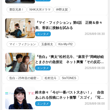
豊臣兄弟！
NHK大河ドラマ
仲野太賀
『マイ・フィクション』第6話 正樹＆奈々
美、香坂に接触を試みる
エンタメ
2026/8/9 06:30
マイ・フィクション
玉森裕太
Kis‐My‐Ft2
『告白』“爽太”松村北斗、“麻里子”岡崎紗絵
とまさかの急接近 ネット興奮「その反応
は」「いいの!?」（ネタバレあり）
エンタメ
2026/8/9 06:00
告白－25年目の秘密－
松村北斗
SixTONES
鈴木奈々「今が一番バスト大きい！」 自信
あふれる投稿にネット衝撃「スゴイ」「写真
集を出して欲しい」
エンタメ
2026/8/9 06:00