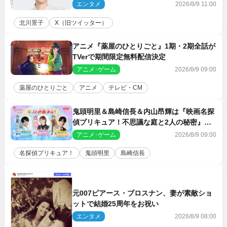
エンタメ
2026/8/9 11:00
北川景子
X（旧ツイッター）
アニメ『薬屋のひとりごと』1期・2期全話が
TVerで期間限定無料配信決定
アニメ･ゲーム
2026/8/9 09:00
薬屋のひとりごと
アニメ
テレビ・CM
鬼頭明里＆島崎信長＆内山昂輝は『映画名探
偵プリキュア！不思議な庭と2人の秘密』ゲ
スト声優に決定
アニメ･ゲーム
2026/8/9 09:00
名探偵プリキュア！
鬼頭明里
島崎信長
元007ピアース・ブロスナン、妻が素敵ショ
ットで結婚25周年をお祝い
エンタメ
2026/8/9 08:00