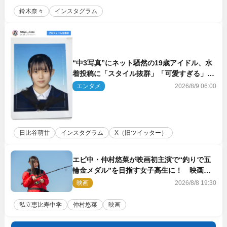
鈴木奈々
インスタグラム
“中3写真”にネット騒然の19歳アイドル、水
着投稿に「スタイル抜群」「可愛すぎる」と
絶賛の声
エンタメ
2026/8/9 06:00
日比谷萌甘
インスタグラム
X（旧ツイッター）
エビ中・仲村悠菜が映画初主演で“釣りで五
輪金メダル”を目指す女子高生に！ 映画
『つりこまち』今秋公開
映画
2026/8/8 19:30
私立恵比寿中学
仲村悠菜
映画