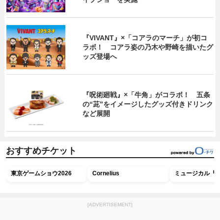
『VIVANT』×「コアラのマーチ」が初コ
ラボ！ コアラ姿の乃木や野崎を描いたグ
ッズ登場へ
『呪術廻戦』×「牛角」がコラボ！ 五条
の“茈”をイメージしたグッズ付きドリンク
など展開
おすすめチケット
東京ゲームショウ2026
Cornelius
ミュージカル『R
[ADVERTISEMENT]