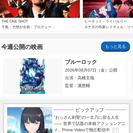
THE ONE SHOT
ヒーテッド・ライバルリー
千鳥・大悟が企画・プロデュー…
カナダの作家レイチェル・リ
今週公開の映画
もっと見る
ブルーロック
2026年08月07日（金）公開
出演：高橋文哉
監督：瀧悠輔
ピックアップ
“おっさん剣聖”の一太刀に宿る人生
―― 世界で話題の本格アクションアニ
メ、Prime Videoで独占配信中
P R