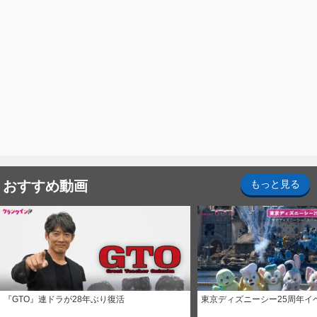
おすすめ動画
もっと見る
『GTO』連ドラが28年ぶり復活
東京ディズニーシー25周年イ