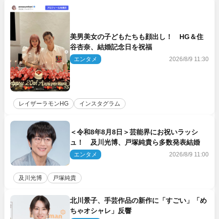
美男美女の子どもたちも顔出し！ HG＆住
谷杏奈、結婚記念日を祝福
エンタメ
2026/8/9 11:30
レイザーラモンHG
インスタグラム
＜令和8年8月8日＞芸能界にお祝いラッシ
ュ！ 及川光博、戸塚純貴ら多数発表結婚
エンタメ
2026/8/9 11:00
及川光博
戸塚純貴
北川景子、手芸作品の新作に「すごい」「め
ちゃオシャレ」反響