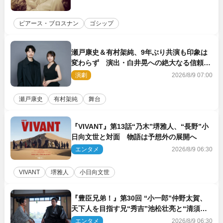
ピアース・ブロスナン
ゴシップ
瀬戸康史＆有村架純、9年ぶり共演も印象は
変わらず 演出・白井晃への絶大なる信頼を
胸に舞台『キュー』に挑む
演劇
2026/8/9 07:00
瀬戸康史
有村架純
舞台
『VIVANT』第13話“乃木”堺雅人、“長野”小
日向文世と対面 物語は予想外の展開へ
エンタメ
2026/8/9 06:30
VIVANT
堺雅人
小日向文世
『豊臣兄弟！』第30回 “小一郎”仲野太賀、
天下人を目指す兄“秀吉”池松壮亮と“清須会
議”へ
エンタメ
2026/8/9 06:30