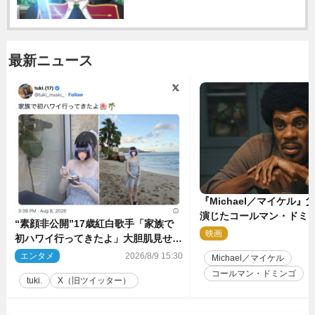
最新ニュース
『Michael／マイケル
演じたコールマン・ドミ
“素顔非公開”17歳紅白歌手「家族で
イクに2時間半かかってい
映画
2
初ハワイ行ってきたよ」大胆肌見せシ
ョット公開
エンタメ
2026/8/9 15:30
Michael／マイケル
コールマン・ドミンゴ
tuki.
X（旧ツイッター）