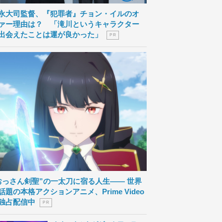
永大司監督、『犯罪者』チョン・イルのオ
ァー理由は？ 「滝川というキャラクター
出会えたことは運が良かった」
P R
おっさん剣聖”の一太刀に宿る人生―― 世界
話題の本格アクションアニメ、Prime Video
独占配信中
P R