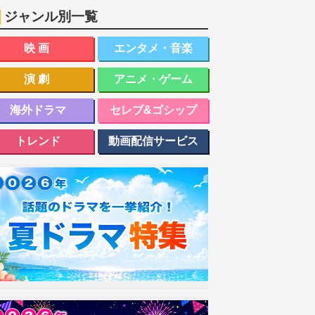
ジャンル別一覧
映画
エンタメ・音楽
演劇
アニメ・ゲーム
海外ドラマ
セレブ&ゴシップ
トレンド
動画配信サービス