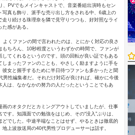
り、PVでもメインキャストで、音楽番組出演時もセン
ト写真も飾り、派手な売り出し方をされる中、6歳上の
で走り続ける珠理奈を隣で見守りつつも、好対照なライ
った感がある。
、よくファンの間で言われたのは、とにかく対応の良さ
はもちろん、10秒程度というわずかの時間で、ファンが
話してくれるというのです。頭の回転が良い証でもある
てしまったファンのことも、やさしく励ますように手を
。彼女と握手するために半日待つファンも多かったと聞
0代男性編集者だ。それだけ対応が良ければ、確かに今後
本人は、なかなかの努力の人だったということでもあ
画のオタクだとカミングアウトしていましたが、仕事
です。知識面での勉強をはじめ、その“没入”ぶりは、
ほどでした。中途半端なことはせず、やるときは徹底的
、地上波放送局の40代男性プロデューサーは話す。