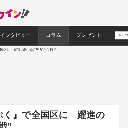
インタビュー
コラム
プレゼント
区に 躍進の理由は“努力”と“挑戦”
ぷく』で全国区に 躍進の
戦”