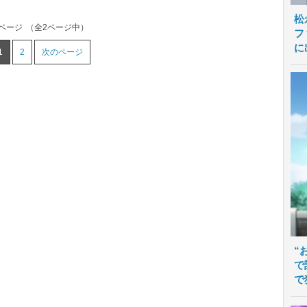
松
1ページ
（全2ページ中）
フ
に
1
2
次のページ
“
で
で