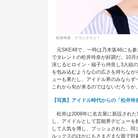
松井玲奈 クランクイン！
元SKE48で、一時は乃木坂46にも
でタレントの松井玲奈が好調だ。10月
演じるヒロイン・福子ら仲良し3人組
を包み込むような心の広さを持ちなが
ューも果たし、アイドル界のみならず
これから旬が来るのではないだろうか
【写真】アイドル時代からの「松井玲
松井は2008年に名古屋に新設された
し、アイドルとして芸能界デビューを飾
して人気を博し、プッシュされた。同
ルックスのほかにもさまざまな面で対象的