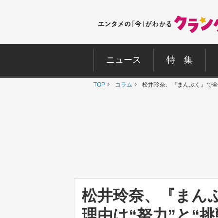
ニュース
特 集
TOP
コラム
松井玲奈、『まんぷく』で全国
松井玲奈、『まん
理由は“努力”と“挑