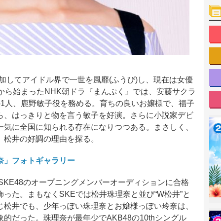
参加してアイドル界で一世を風靡(ふうび)し、現在は女優
から始まったNHK朝ドラ『まんぷく』では、安藤サクラ
の1人、鹿野敏子役を務める。育ちの良いお嬢様で、福子
ら、はっきりと物を言う敏子を好演。さらに小説家デビ
一気に全国に知られる存在になりつつある。まさしく、
。松井の好調の理由を探る。
奈」フォトギャラリー
SKE48のオープニングメンバーオーディションに合格
った。まもなくSKEでは松井珠理奈と並び“W松井”と
じ松井でも、少年っぽい珠理奈とお嬢様っぽい玲奈は、
だった。珠理奈が最年少でAKB48の10thシングル