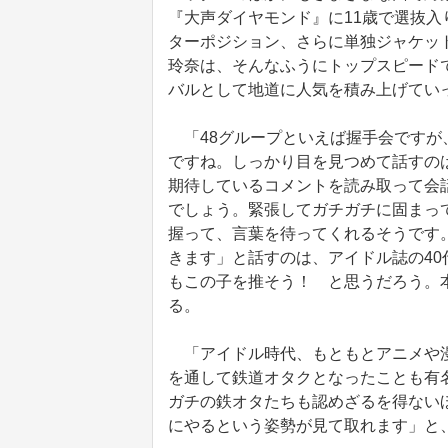
『大声ダイヤモンド』に11歳で選抜入
ターポジション、さらに単独ジャケッ
玲奈は、そんなふうにトップスピード
バルとして地道に人気を積み上げてい
「48グループといえば握手会ですが
ですね。しっかり目を見つめて話すの
期待しているコメントを読み取って会
でしょう。緊張してガチガチに固まっ
握って、言葉を待ってくれるそうです
きます」と話すのは、アイドル誌の4
もこの子を推そう！ と思うだろう。
る。
「アイドル時代、もともとアニメや漫
を通して鉄道オタクとなったことも有名
ガチの鉄オタたちも認めざるを得ない
にやるという姿勢が見て取れます」と