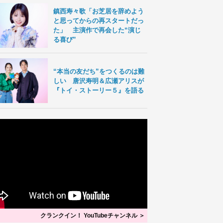
鎮西寿々歌「お芝居を辞めよう
と思ってからの再スタートだっ
た」 主演作で再会した“演じ
る喜び”
“本当の友だち”をつくるのは難
しい 唐沢寿明＆広瀬アリスが
『トイ・ストーリー５』を語る
クランクイン！ YouTubeチャンネル ＞