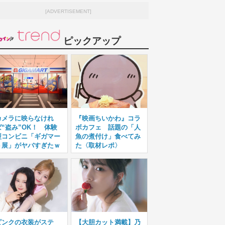
[ADVERTISEMENT]
ピックアップ
カメラに映らなけれ
『映画ちいかわ』コラ
ば“盗み”OK！ 体験
ボカフェ 話題の「人
型コンビニ「ギガマー
魚の煮付け」食べてみ
ト展」がヤバすぎたｗ
た〈取材レポ〉
ピンクの衣装がステ
【大胆カット満載】乃