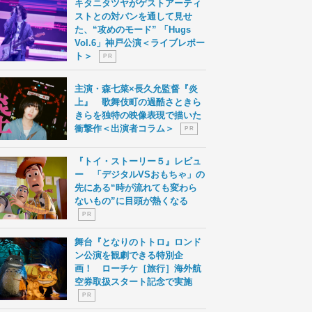
キタニタツヤがゲストアーティ
ストとの対バンを通して見せ
た、“攻めのモード” 「Hugs
Vol.6」神戸公演＜ライブレポー
ト＞
P R
主演・森七菜×長久允監督『炎
上』 歌舞伎町の過酷さときら
きらを独特の映像表現で描いた
衝撃作＜出演者コラム＞
P R
『トイ・ストーリー５』レビュ
ー 「デジタルVSおもちゃ」の
先にある“時が流れても変わら
ないもの”に目頭が熱くなる
P R
舞台『となりのトトロ』ロンド
ン公演を観劇できる特別企
画！ ローチケ［旅行］海外航
空券取扱スタート記念で実施
P R