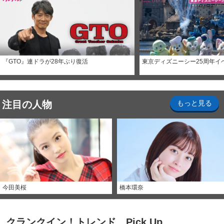
『GTO』連ドラが28年ぶり復活
東京ディズニーシー25周年イ
注目の人物
もっと見る
今田美桜
橋本環奈
クランクイン！トレンド Pick Up