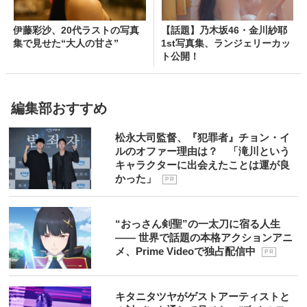
伊藤彩沙、20代ラストの写真
【話題】乃木坂46・金川紗耶
集で見せた“大人の甘さ”
1st写真集、ランジェリーカッ
ト公開！
編集部おすすめ
松永大司監督、『犯罪者』チョン・イ
ルのオファー理由は？ 「滝川という
キャラクターに出会えたことは運が良
かった」
P R
“おっさん剣聖”の一太刀に宿る人生
―― 世界で話題の本格アクションアニ
メ、Prime Videoで独占配信中
P R
キタニタツヤがゲストアーティストと