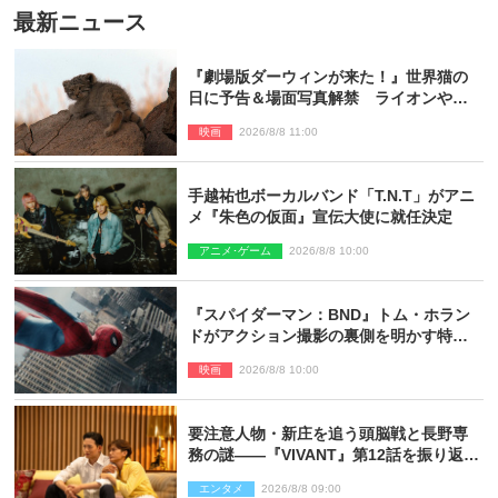
最新ニュース
『劇場版ダーウィンが来た！』世界猫の
日に予告＆場面写真解禁 ライオンやマ
ヌルネコの赤ちゃんが大集合
映画
2026/8/8 11:00
手越祐也ボーカルバンド「T.N.T」がアニ
メ『朱色の仮面』宣伝大使に就任決定
アニメ･ゲーム
2026/8/8 10:00
『スパイダーマン：BND』トム・ホラン
ドがアクション撮影の裏側を明かす特別
映像解禁
映画
2026/8/8 10:00
要注意人物・新庄を追う頭脳戦と長野専
務の謎――『VIVANT』第12話を振り返
る！
エンタメ
2026/8/8 09:00