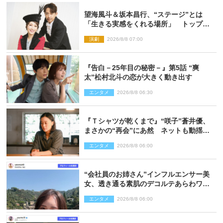
望海風斗＆坂本昌行、“ステージ”とは
「生きる実感をくれる場所」 トップを
走り続ける原動力を語る
演劇
2026/8/8 07:00
『告白－25年目の秘密－』第5話 “爽
太”松村北斗の恋が大きく動き出す
エンタメ
2026/8/8 06:30
『Ｔシャツが乾くまで』“咲子”蒼井優、
まさかの“再会”にあ然 ネットも動揺
「びっくりした!!」「今さら?!」（ネタバ
エンタメ
2026/8/8 06:00
レあり）
“会社員のお姉さん”インフルエンサー美
女、透き通る素肌のデコルテあらわワン
ピ姿に反響
エンタメ
2026/8/8 06:00