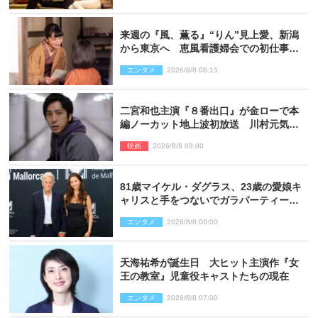
来週の『風、薫る』“りん”見上愛、新潟
から東京へ 恵風看護婦会での初仕事に
向かう
エンタメ
2026/8/8 08:15
二宮和也主演『８番出口』が金ローで本
編ノーカット地上波初放送 川村元気監
督＆二宮コメント到着
映画
2026/8/8 08:00
81歳マイケル・ダグラス、23歳の愛娘キ
ャリスと手をつないでガラパーティーに
来場
エンタメ
2026/8/8 08:00
天海祐希が誕生日 大ヒット主演作『女
王の教室』児童役キャストたちの現在
エンタメ
2026/8/8 07:00