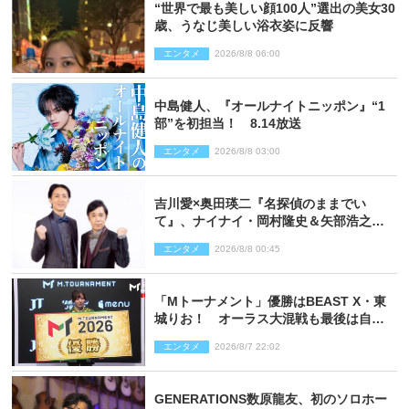
“世界で最も美しい顔100人”選出の美女30
歳、うなじ美しい浴衣姿に反響
エンタメ
2026/8/8 06:00
中島健人、『オールナイトニッポン』“1
部”を初担当！ 8.14放送
エンタメ
2026/8/8 03:00
吉川愛×奥田瑛二『名探偵のままでい
て』、ナイナイ・岡村隆史＆矢部浩之の
ゲスト出演が決定！
エンタメ
2026/8/8 00:45
「Mトーナメント」優勝はBEAST X・東
城りお！ オーラス大混戦も最後は自ら
和了って幕引き
エンタメ
2026/8/7 22:02
GENERATIONS数原龍友、初のソロホー