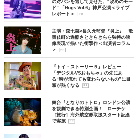
の対バンを通して見せた、“攻めのモー
ド” 「Hugs Vol.6」神戸公演＜ライブ
レポート＞
P R
主演・森七菜×長久允監督『炎上』 歌
舞伎町の過酷さときらきらを独特の映
像表現で描いた衝撃作＜出演者コラム
＞
P R
『トイ・ストーリー５』レビュー
「デジタルVSおもちゃ」の先にあ
る“時が流れても変わらないもの”に目
頭が熱くなる
P R
舞台『となりのトトロ』ロンドン公演
を観劇できる特別企画！ ローチケ
［旅行］海外航空券取扱スタート記念
で実施
P R