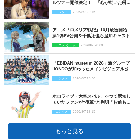
ルツアー開催決定！ 「心が動いた瞬間
を、音に乗せてお届けできれば」
エンタメ
2026/8/7 20:15
アニメ『ロメリア戦記』10月放送開始
第1弾PV公開＆千葉翔也ら追加キャスト4
人を発表
アニメ･ゲーム
2026/8/7 20:00
「EBiDAN museum 2026」新グループ
iiONDOが加わったメインビジュアル公
開！ 開催記念グッズラインナップも
エンタメ
2026/8/7 18:50
ホロライブ・大空スバル、かつて認知し
ていたファンが“後輩”と判明「お前もし
かしてあのときの？」
エンタメ
2026/8/7 18:15
もっと見る