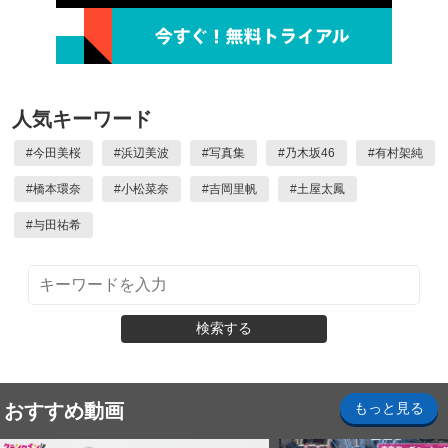
人気キーワード
#
今田美桜
#
浜辺美波
#
写真集
#
乃木坂46
#
有村架純
#
橋本環奈
#
小松菜奈
#
吉岡里帆
#
土屋太鳳
#
与田祐希
検索する
おすすめ動画
もっと見る