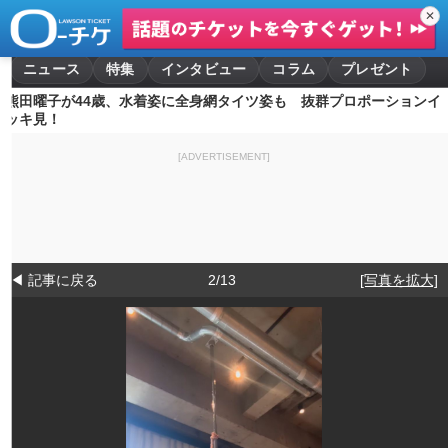
✕
ニュース
特集
インタビュー
コラム
プレゼント
熊田曜子が44歳、水着姿に全身網タイツ姿も 抜群プロポーションイ
ッキ見！
[ADVERTISEMENT]
◀ 記事に戻る
2/13
[写真を拡大]