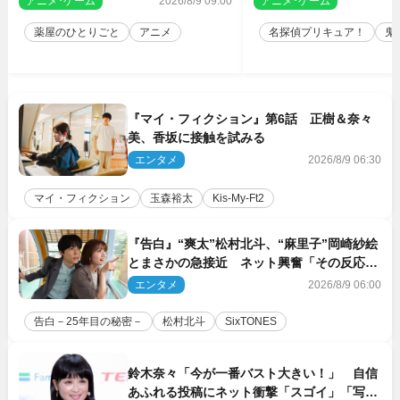
アニメ･ゲーム
2026/8/9 09:00
アニメ･ゲーム
2
薬屋のひとりごと
アニメ
名探偵プリキュア！
鬼
『マイ・フィクション』第6話 正樹＆奈々
美、香坂に接触を試みる
エンタメ
2026/8/9 06:30
マイ・フィクション
玉森裕太
Kis‐My‐Ft2
『告白』“爽太”松村北斗、“麻里子”岡崎紗絵
とまさかの急接近 ネット興奮「その反応
は」「いいの!?」（ネタバレあり）
エンタメ
2026/8/9 06:00
告白－25年目の秘密－
松村北斗
SixTONES
鈴木奈々「今が一番バスト大きい！」 自信
あふれる投稿にネット衝撃「スゴイ」「写真