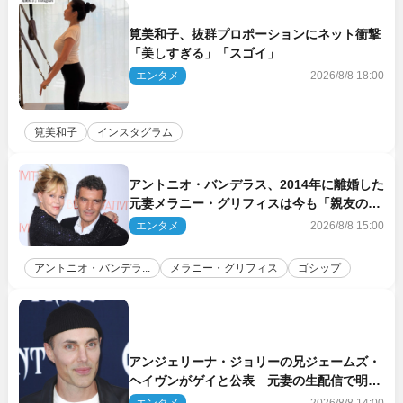
筧美和子、抜群プロポーションにネット衝撃
「美しすぎる」「スゴイ」
エンタメ
2026/8/8 18:00
筧美和子
インスタグラム
アントニオ・バンデラス、2014年に離婚した
元妻メラニー・グリフィスは今も「親友の一
人」
エンタメ
2026/8/8 15:00
アントニオ・バンデラ...
メラニー・グリフィス
ゴシップ
アンジェリーナ・ジョリーの兄ジェームズ・
ヘイヴンがゲイと公表 元妻の生配信で明ら
かに