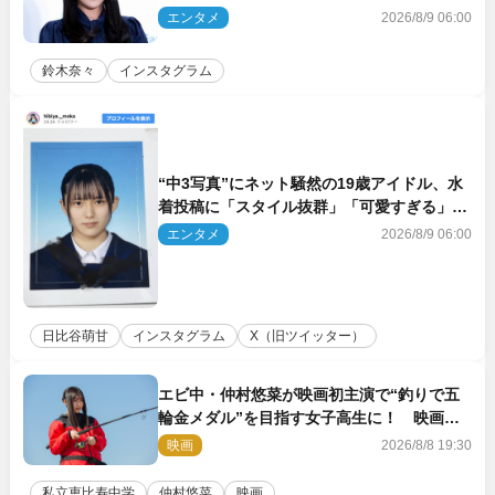
集を出して欲しい」
エンタメ
2026/8/9 06:00
鈴木奈々
インスタグラム
“中3写真”にネット騒然の19歳アイドル、水
着投稿に「スタイル抜群」「可愛すぎる」と
絶賛の声
エンタメ
2026/8/9 06:00
日比谷萌甘
インスタグラム
X（旧ツイッター）
エビ中・仲村悠菜が映画初主演で“釣りで五
輪金メダル”を目指す女子高生に！ 映画
『つりこまち』今秋公開
映画
2026/8/8 19:30
私立恵比寿中学
仲村悠菜
映画