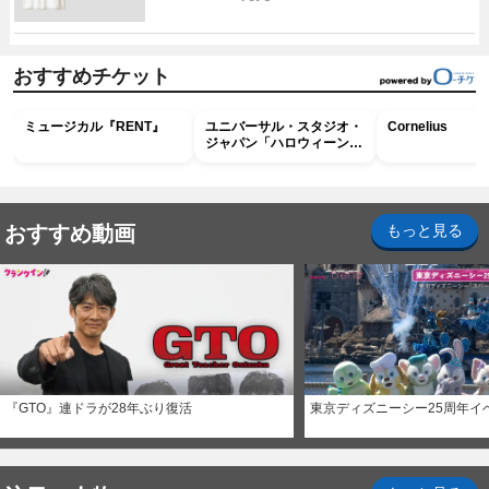
おすすめチケット
ミュージカル『RENT』
ユニバーサル・スタジオ・
Cornelius
ジャパン「ハロウィーン・
ホラー・ナイト ～オール
ナイト～パス」
おすすめ動画
もっと見る
『GTO』連ドラが28年ぶり復活
東京ディズニーシー25周年イ