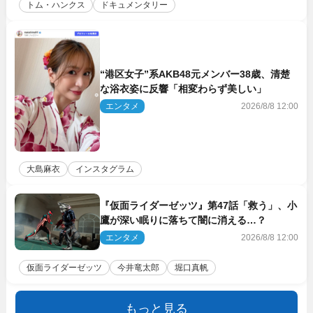
トム・ハンクス
ドキュメンタリー
“港区女子”系AKB48元メンバー38歳、清楚
な浴衣姿に反響「相変わらず美しい」
エンタメ
2026/8/8 12:00
大島麻衣
インスタグラム
『仮面ライダーゼッツ』第47話「救う」、小
鷹が深い眠りに落ちて闇に消える…？
エンタメ
2026/8/8 12:00
仮面ライダーゼッツ
今井竜太郎
堀口真帆
もっと見る