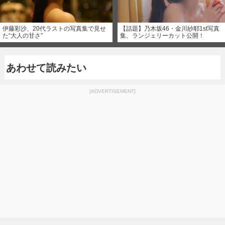
伊藤彩沙、20代ラストの写真集で見せ
【話題】乃木坂46・金川紗耶1st写真
た“大人の甘さ”
集、ランジェリーカット公開！
あわせて読みたい
[ADVERTISEMENT]