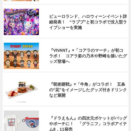
ピューロランド、ハロウィーンイベント詳
細発表！ “ラブブ”と初コラボで没入型ラ
イブショーを実施
『VIVANT』×「コアラのマーチ」が初コ
ラボ！ コアラ姿の乃木や野崎を描いたグ
ッズ登場へ
『呪術廻戦』×「牛角」がコラボ！ 五条
の“茈”をイメージしたグッズ付きドリンク
など展開
『ドラえもん』の四次元ポケットがバッグ
やポーチに！ 「グラニフ」コラボアイテ
ム8．11発売