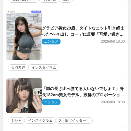
グラビア美女29歳、タイトなニット引き締ま
った“へそ出し”コーデに反響「可愛い過ぎ
る」
エンタメ
2026/8/8 18:00
天羽希純
インスタグラム
「脚の長さ比べ勝てる人いないでしょ？」身
長182cm美女モデル、抜群のプロポーション
にネット衝撃
エンタメ
2026/8/8 18:00
ミシャ
インスタグラム
X（旧ツイッター）