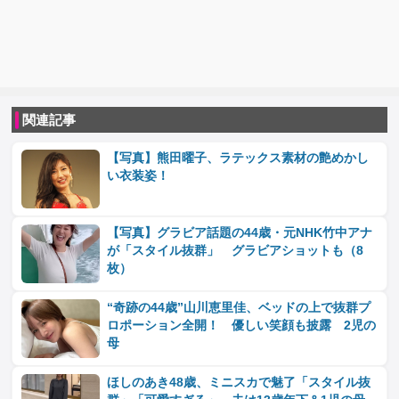
関連記事
【写真】熊田曜子、ラテックス素材の艶めかし
い衣装姿！
【写真】グラビア話題の44歳・元NHK竹中アナ
が「スタイル抜群」 グラビアショットも（8
枚）
“奇跡の44歳”山川恵里佳、ベッドの上で抜群プ
ロポーション全開！ 優しい笑顔も披露 2児の
母
ほしのあき48歳、ミニスカで魅了「スタイル抜