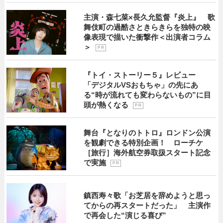
主演・森七菜×長久允監督『炎上』 歌
舞伎町の過酷さときらきらを独特の映
像表現で描いた衝撃作＜出演者コラム
＞
P R
『トイ・ストーリー５』レビュー
「デジタルVSおもちゃ」の先にあ
る“時が流れても変わらないもの”に目
頭が熱くなる
P R
舞台『となりのトトロ』ロンドン公演
を観劇できる特別企画！ ローチケ
［旅行］海外航空券取扱スタート記念
で実施
P R
鎮西寿々歌「お芝居を辞めようと思っ
てからの再スタートだった」 主演作
で再会した“演じる喜び”