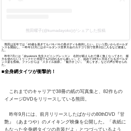
熊田曜子(@kumadayoko)がシェアした投稿
熊田は近年では「40歳を過ぎてもバキバキの美ボディを維持したい」という思いからポールダ
ンスを開始し、一昨年12月にはポールダンス世界大会のカテゴリ別で世界2位に入るなど躍進し
た。
昨年7月には「@yukinick 先生スピニングレッスン 右肘が鍛えられて痛く無くなってきた 握
力を使わないトリックだと何回でものぼれるから嬉しい」と、始めて3年5ヶ月目となるポールダ
ンス姿を投稿。ファンからは「スタイル抜群」「魅力すごい」「美しすぎ」などの声が寄せられ
た。
■全身網タイツが衝撃的！
これまでのキャリアで38冊の紙の写真集と、82作もの
イメージDVDをリリースしている熊田。
昨年9月には、前月リリースしたばかりの80thDVD『甘
艶』（あまつや）のメイキング映像を公開した。「表紙に
もなった全身網タイツの衣装だよ」とつづっているよう