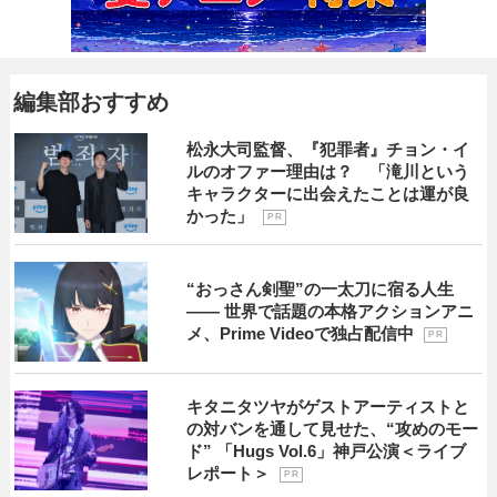
編集部おすすめ
松永大司監督、『犯罪者』チョン・イ
ルのオファー理由は？ 「滝川という
キャラクターに出会えたことは運が良
かった」
P R
“おっさん剣聖”の一太刀に宿る人生
―― 世界で話題の本格アクションアニ
メ、Prime Videoで独占配信中
P R
キタニタツヤがゲストアーティストと
の対バンを通して見せた、“攻めのモー
ド” 「Hugs Vol.6」神戸公演＜ライブ
レポート＞
P R