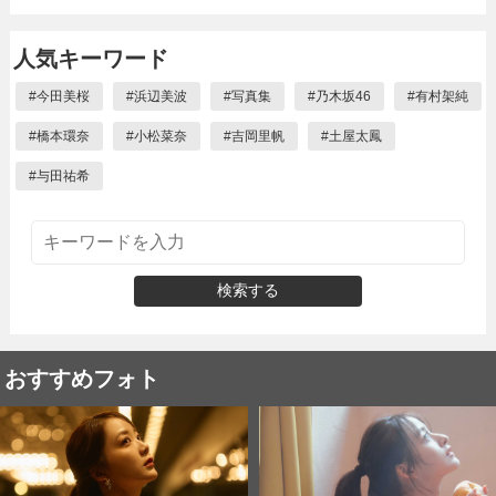
人気キーワード
#
今田美桜
#
浜辺美波
#
写真集
#
乃木坂46
#
有村架純
#
橋本環奈
#
小松菜奈
#
吉岡里帆
#
土屋太鳳
#
与田祐希
検索する
おすすめフォト