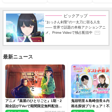
ピックアップ
“おっさん剣聖”の一太刀に宿る人生
―― 世界で話題の本格アクションアニ
メ、Prime Videoで独占配信中
P R
最新ニュース
アニメ『薬屋のひとりごと』1期・2
鬼頭明里＆島崎信長＆内
期全話がTVerで期間限定無料配信決
画名探偵プリキュア！不思
定
人の秘密』ゲスト声優に