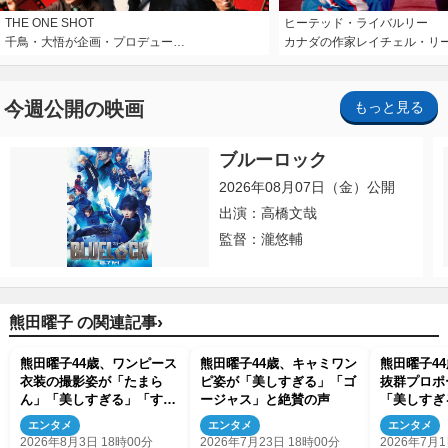
THE ONE SHOT
ヒーテッド・ライバルリー
千鳥・大悟が企画・プロデュー…
カナダの作家レイチェル・リ
今週公開の映画
もっと見る
ブルーロック
2026年08月07日（金）公開
出演：高橋文哉
監督：瀧悠輔
›
熊田曜子 の関連記事
熊田曜子44歳、ワンピース
熊田曜子44歳、キャミワン
熊田曜子4
衣装の撮影姿が「たまら
ピ姿が「美しすぎる」「ゴ
抜群プロポ
ん」「美しすぎる」「すご
ージャス」と絶賛の声
「美しすぎ
い」「ドキドキ」
「すっっっ
エンタメ
エンタメ
エンタメ
2026年8月3日 18時00分
2026年7月23日 18時00分
2026年7月1