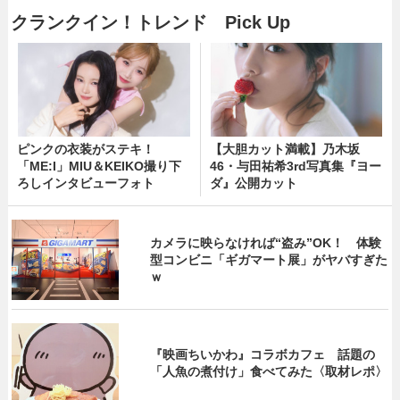
クランクイン！トレンド Pick Up
ピンクの衣装がステキ！
【大胆カット満載】乃木坂
「ME:I」MIU＆KEIKO撮り下
46・与田祐希3rd写真集『ヨー
ろしインタビューフォト
ダ』公開カット
カメラに映らなければ“盗み”OK！ 体験
型コンビニ「ギガマート展」がヤバすぎた
ｗ
『映画ちいかわ』コラボカフェ 話題の
「人魚の煮付け」食べてみた〈取材レポ〉