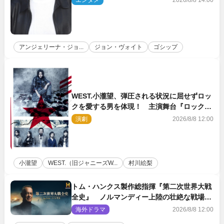
エンタメ
2026/8/8 14:00
アンジェリーナ・ジョ...
ジョン・ヴォイト
ゴシップ
WEST.小瀧望、弾圧される状況に屈せずロッ
クを愛する男を体現！ 主演舞台『ロックン
ロール』ビジュアル解禁
演劇
2026/8/8 12:00
小瀧望
WEST.（旧ジャニーズW...
村川絵梨
トム・ハンクス製作総指揮『第二次世界大戦
全史』 ノルマンディー上陸の壮絶な戦場を
収めた特別映像解禁
海外ドラマ
2026/8/8 12:00