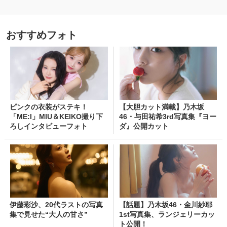
おすすめフォト
ピンクの衣装がステキ！
【大胆カット満載】乃木坂
「ME:I」MIU＆KEIKO撮り下
46・与田祐希3rd写真集『ヨー
ろしインタビューフォト
ダ』公開カット
伊藤彩沙、20代ラストの写真
【話題】乃木坂46・金川紗耶
集で見せた“大人の甘さ”
1st写真集、ランジェリーカッ
ト公開！