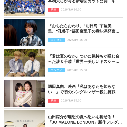
本利夫らが写る新場面カット公開 キャ
スト登壇イベントも決定
映画
2026/8/6 16:00
『おちたらおわり』“明日海”宇垣美
里、“孔美子”篠田麻里子の意味深発言に
絶句 ネット驚き「まさか」「意外な展
エンタメ
2026/8/6 15:00
開」
『君は夏のなか』ついに気持ちが通じ合
った渉＆千晴「世界一美しいキスシー
ン」「めっちゃキュン」反響続々
エンタメ
2026/8/6 15:00
堀田真由、映画『私はあなたを知らな
い、』で初のシングルマザー役に挑戦
映画
2026/8/6 15:00
山田涼介が理想の夏へ想いを馳せる！
「JO MALONE LONDON」新作フレグラ