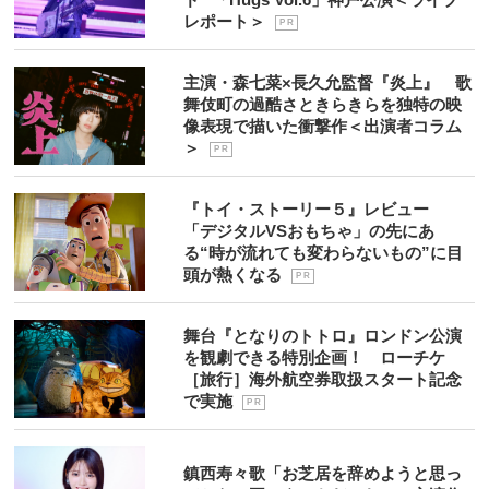
レポート＞
P R
主演・森七菜×長久允監督『炎上』 歌
舞伎町の過酷さときらきらを独特の映
像表現で描いた衝撃作＜出演者コラム
＞
P R
『トイ・ストーリー５』レビュー
「デジタルVSおもちゃ」の先にあ
る“時が流れても変わらないもの”に目
頭が熱くなる
P R
舞台『となりのトトロ』ロンドン公演
を観劇できる特別企画！ ローチケ
［旅行］海外航空券取扱スタート記念
で実施
P R
鎮西寿々歌「お芝居を辞めようと思っ