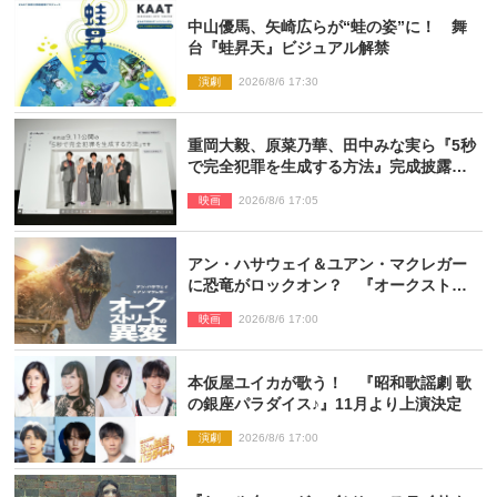
中山優馬、矢崎広らが“蛙の姿”に！ 舞
台『蛙昇天』ビジュアル解禁
演劇
2026/8/6 17:30
重岡大毅、原菜乃華、田中みな実ら『5秒
で完全犯罪を生成する方法』完成披露に
登壇！ それぞれのAI活用術も発表
映画
2026/8/6 17:05
アン・ハサウェイ＆ユアン・マクレガー
に恐竜がロックオン？ 『オークストリ
ートの異変』新ビジュアル＆本編映像初
映画
2026/8/6 17:00
解禁
本仮屋ユイカが歌う！ 『昭和歌謡劇 歌
の銀座パラダイス♪』11月より上演決定
演劇
2026/8/6 17:00