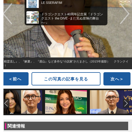
LE SSERAFIM
ドラゴンクエスト40周年記念展『ドラゴン
クエスト the DIVE -まだ見ぬ冒険の舞台
へ-』
『精霊流し』、『解夏』、『眉山』など多作な“小説家”さだまさし（2015年撮影） クランクイ
ン！
＜前へ
この写真の記事を見る
次へ＞
関連情報