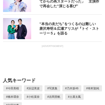
てからの再スタートだった」 主演作
で再会した“演じる喜び”
“本当の友だち”をつくるのは難しい
唐沢寿明＆広瀬アリスが『トイ・スト
ーリー５』を語る
[ADVERTISEMENT]
人気キーワード
#
今田美桜
#
浜辺美波
#
写真集
#
乃木坂46
#
有村架純
#
橋本環奈
#
小松菜奈
#
吉岡里帆
#
土屋太鳳