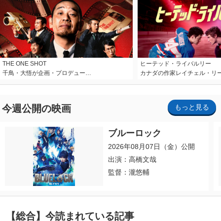
THE ONE SHOT
ヒーテッド・ライバルリー
千鳥・大悟が企画・プロデュー…
カナダの作家レイチェル・リ
今週公開の映画
もっと見る
ブルーロック
2026年08月07日（金）公開
出演：高橋文哉
監督：瀧悠輔
【総合】今読まれている記事