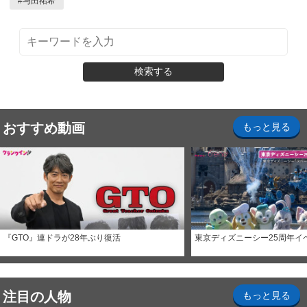
#
与田祐希
検索する
おすすめ動画
もっと見る
『GTO』連ドラが28年ぶり復活
東京ディズニーシー25周年イ
注目の人物
もっと見る