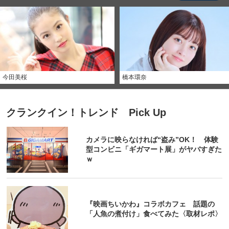
今田美桜
橋本環奈
クランクイン！トレンド Pick Up
カメラに映らなければ“盗み”OK！ 体験
型コンビニ「ギガマート展」がヤバすぎた
ｗ
『映画ちいかわ』コラボカフェ 話題の
「人魚の煮付け」食べてみた〈取材レポ〉