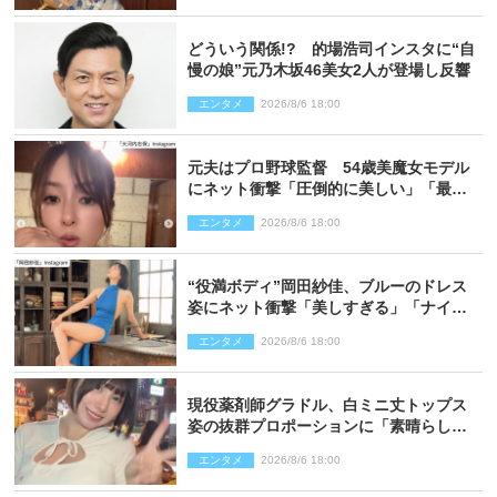
どういう関係!? 的場浩司インスタに“自
慢の娘”元乃木坂46美女2人が登場し反響
エンタメ
2026/8/6 18:00
元夫はプロ野球監督 54歳美魔女モデル
にネット衝撃「圧倒的に美しい」「最強
クラス」「うっとり」
エンタメ
2026/8/6 18:00
“役満ボディ”岡田紗佳、ブルーのドレス
姿にネット衝撃「美しすぎる」「ナイ
ス」
エンタメ
2026/8/6 18:00
現役薬剤師グラドル、白ミニ丈トップス
姿の抜群プロポーションに「素晴らしす
ぎる」「すっっっご！」とネット絶賛
エンタメ
2026/8/6 18:00