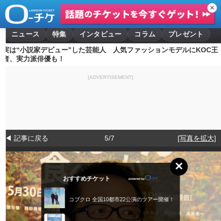
✕
ニュース
特集
インタビュー
コラム
プレゼント
実は“小説家デビュー”した芸能人 人気ファッションモデルにKOC王
者、実力派俳優も！
[ADVERTISEMENT]
◀ 記事に戻る
5/7
[写真を拡大]
×
おすすめチケット
コブクロ 全国10都市22公演のツアー開催！