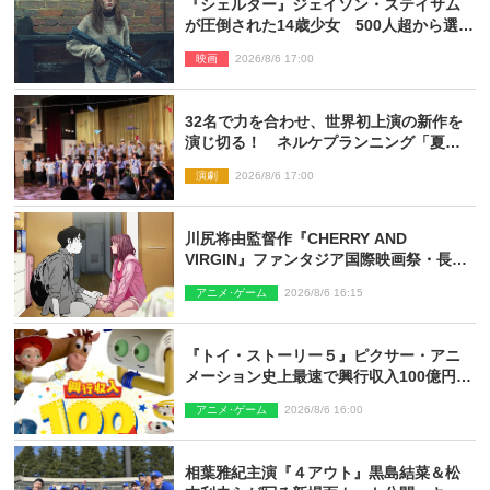
『シェルター』ジェイソン・ステイサム
が圧倒された14歳少女 500人超から選出
された新鋭ボディ・レイ・ブレスナック
映画
2026/8/6 17:00
とは
32名で力を合わせ、世界初上演の新作を
演じ切る！ ネルケプランニング「夏休
み！オン・ワークショップ2026」レポー
演劇
2026/8/6 17:00
ト【最終日】
川尻将由監督作『CHERRY AND
VIRGIN』ファンタジア国際映画祭・長編
アニメ部門で観客賞・金賞受賞！
アニメ･ゲーム
2026/8/6 16:15
『トイ・ストーリー５』ピクサー・アニ
メーション史上最速で興行収入100億円突
破 シリーズNo.1興収が目前
アニメ･ゲーム
2026/8/6 16:00
相葉雅紀主演『４アウト』黒島結菜＆松