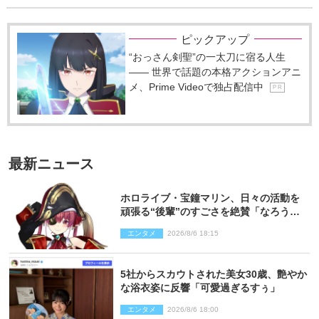
ピックアップ
“おっさん剣聖”の一太刀に宿る人生
―― 世界で話題の本格アクションアニ
メ、Prime Videoで独占配信中
P R
最新ニュース
ホロライブ・宝鐘マリン、日々の活動を
頑張る“後輩”のすごさを絶賛「なろう系
主人公まである」
エンタメ
2026/8/6 18:15
5社からスカウトされた美女30歳、艶やか
な浴衣姿に反響「可愛過ぎるすぅ」
エンタメ
2026/8/6 18:00