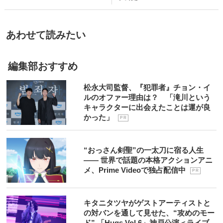
あわせて読みたい
編集部おすすめ
松永大司監督、『犯罪者』チョン・イ
ルのオファー理由は？ 「滝川という
キャラクターに出会えたことは運が良
かった」
P R
“おっさん剣聖”の一太刀に宿る人生
―― 世界で話題の本格アクションアニ
メ、Prime Videoで独占配信中
P R
キタニタツヤがゲストアーティストと
の対バンを通して見せた、“攻めのモー
ド” 「Hugs Vol.6」神戸公演＜ライブ