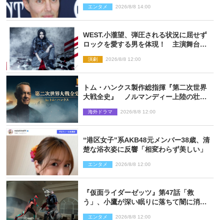
信で明らかに
エンタメ
2026/8/8 14:00
WEST.小瀧望、弾圧される状況に屈せず
ロックを愛する男を体現！ 主演舞台
『ロックンロール』ビジュアル解禁
演劇
2026/8/8 12:00
トム・ハンクス製作総指揮『第二次世界
大戦全史』 ノルマンディー上陸の壮絶
な戦場を収めた特別映像解禁
海外ドラマ
2026/8/8 12:00
“港区女子”系AKB48元メンバー38歳、清
楚な浴衣姿に反響「相変わらず美しい」
エンタメ
2026/8/8 12:00
『仮面ライダーゼッツ』第47話「救
う」、小鷹が深い眠りに落ちて闇に消え
る…？
エンタメ
2026/8/8 12:00