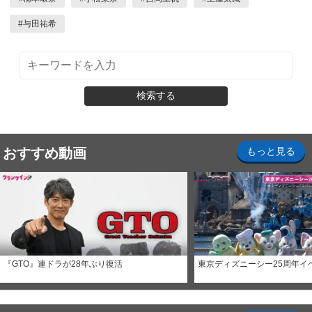
#
与田祐希
検索する
おすすめ動画
もっと見る
『GTO』連ドラが28年ぶり復活
東京ディズニーシー25周年イ