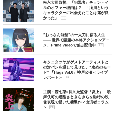
松永大司監督、『犯罪者』チョン・イ
ルのオファー理由は？ 「滝川という
キャラクターに出会えたことは運が良
かった」
P R
“おっさん剣聖”の一太刀に宿る人生
―― 世界で話題の本格アクションアニ
メ、Prime Videoで独占配信中
P R
キタニタツヤがゲストアーティストと
の対バンを通して見せた、“攻めのモー
ド” 「Hugs Vol.6」神戸公演＜ライブ
レポート＞
P R
主演・森七菜×長久允監督『炎上』 歌
舞伎町の過酷さときらきらを独特の映
像表現で描いた衝撃作＜出演者コラム
＞
P R