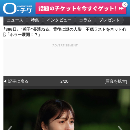
✕
ニュース
特集
インタビュー
コラム
プレゼント
『366日』“莉子”長濱ねる、背後に謎の人影 不穏ラストをネット心
配「ホラー展開！？」
[ADVERTISEMENT]
◀ 記事に戻る
2/20
[写真を拡大]