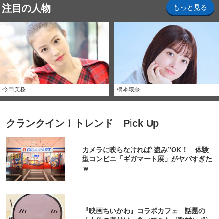
注目の人物
もっと見る
今田美桜
橋本環奈
クランクイン！トレンド Pick Up
カメラに映らなければ“盗み”OK！ 体験
型コンビニ「ギガマート展」がヤバすぎた
ｗ
『映画ちいかわ』コラボカフェ 話題の