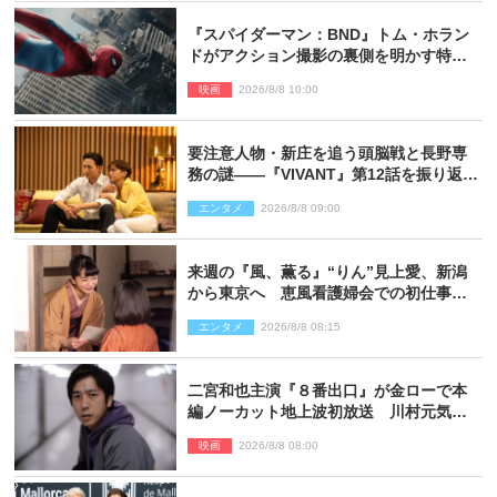
『スパイダーマン：BND』トム・ホラン
ドがアクション撮影の裏側を明かす特別
映像解禁
映画
2026/8/8 10:00
要注意人物・新庄を追う頭脳戦と長野専
務の謎――『VIVANT』第12話を振り返
る！
エンタメ
2026/8/8 09:00
来週の『風、薫る』“りん”見上愛、新潟
から東京へ 恵風看護婦会での初仕事に
向かう
エンタメ
2026/8/8 08:15
二宮和也主演『８番出口』が金ローで本
編ノーカット地上波初放送 川村元気監
督＆二宮コメント到着
映画
2026/8/8 08:00