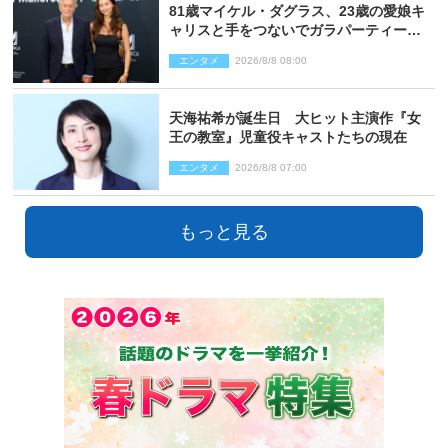
81歳マイケル・ダグラス、23歳の愛娘キ
ャリスと手をつないでガラパーティーに
来場
エンタメ
2026/8/8 08:00
天海祐希が誕生日 大ヒット主演作『女
王の教室』児童役キャストたちの現在
エンタメ
2026/8/8 07:00
もっと見る