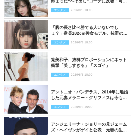
締まった“へそ出し”コーデに反響「可愛
い過ぎる」
エンタメ
2026/8/8 18:00
「脚の長さ比べ勝てる人いないでし
ょ？」身長182cm美女モデル、抜群のプ
ロポーションにネット衝撃
エンタメ
2026/8/8 18:00
筧美和子、抜群プロポーションにネット
衝撃「美しすぎる」「スゴイ」
エンタメ
2026/8/8 18:00
アントニオ・バンデラス、2014年に離婚
した元妻メラニー・グリフィスは今も
「親友の一人」
エンタメ
2026/8/8 15:00
アンジェリーナ・ジョリーの兄ジェーム
ズ・ヘイヴンがゲイと公表 元妻の生配