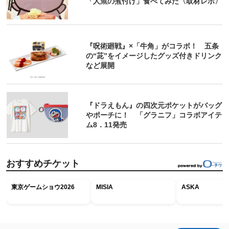
「人魚の煮付け」食べてみた〈取材レポ〉
『呪術廻戦』×「牛角」がコラボ！ 五条
の“茈”をイメージしたグッズ付きドリンク
など展開
『ドラえもん』の四次元ポケットがバッグ
やポーチに！ 「グラニフ」コラボアイテ
ム8．11発売
おすすめチケット
東京ゲームショウ2026
MISIA
ASKA