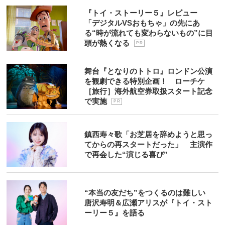
『トイ・ストーリー５』レビュー
「デジタルVSおもちゃ」の先にあ
る“時が流れても変わらないもの”に目
頭が熱くなる
P R
舞台『となりのトトロ』ロンドン公演
を観劇できる特別企画！ ローチケ
［旅行］海外航空券取扱スタート記念
で実施
P R
鎮西寿々歌「お芝居を辞めようと思っ
てからの再スタートだった」 主演作
で再会した“演じる喜び”
“本当の友だち”をつくるのは難しい
唐沢寿明＆広瀬アリスが『トイ・スト
ーリー５』を語る