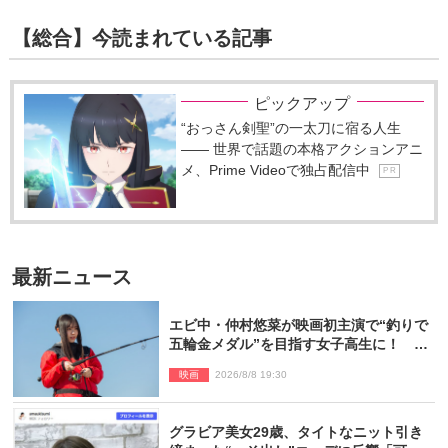
【総合】今読まれている記事
ピックアップ
“おっさん剣聖”の一太刀に宿る人生
―― 世界で話題の本格アクションアニ
メ、Prime Videoで独占配信中
P R
最新ニュース
エビ中・仲村悠菜が映画初主演で“釣りで
五輪金メダル”を目指す女子高生に！ 映
画『つりこまち』今秋公開
映画
2026/8/8 19:30
グラビア美女29歳、タイトなニット引き