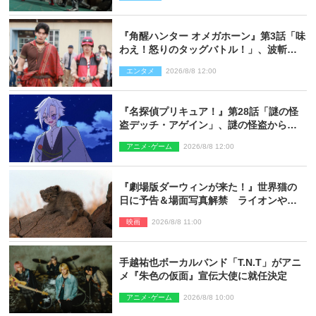
『角醒ハンター オメガホーン』第3話「味
わえ！怒りのタッグバトル！」、波斬の
ギリコがハンターバトルを挑んできた！
エンタメ
2026/8/8 12:00
『名探偵プリキュア！』第28話「謎の怪
盗デッチ・アゲイン」、謎の怪盗から不
思議な予告状が届く
アニメ･ゲーム
2026/8/8 12:00
『劇場版ダーウィンが来た！』世界猫の
日に予告＆場面写真解禁 ライオンやマ
ヌルネコの赤ちゃんが大集合
映画
2026/8/8 11:00
手越祐也ボーカルバンド「T.N.T」がアニ
メ『朱色の仮面』宣伝大使に就任決定
アニメ･ゲーム
2026/8/8 10:00