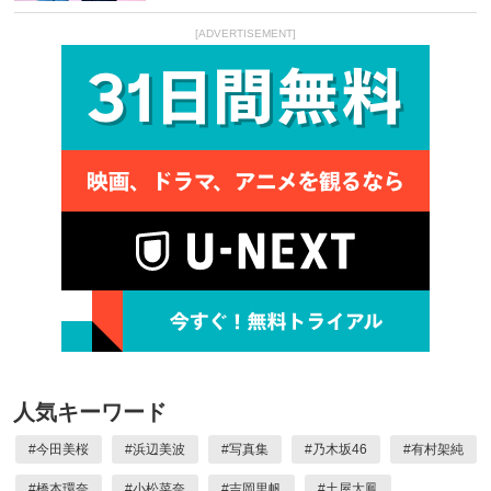
[ADVERTISEMENT]
人気キーワード
#
今田美桜
#
浜辺美波
#
写真集
#
乃木坂46
#
有村架純
#
橋本環奈
#
小松菜奈
#
吉岡里帆
#
土屋太鳳