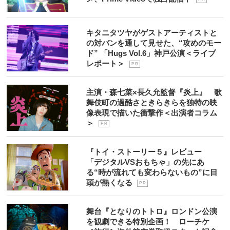
キタニタツヤがゲストアーティストと
の対バンを通して見せた、“攻めのモー
ド” 「Hugs Vol.6」神戸公演＜ライブ
レポート＞
P R
主演・森七菜×長久允監督『炎上』 歌
舞伎町の過酷さときらきらを独特の映
像表現で描いた衝撃作＜出演者コラム
＞
P R
『トイ・ストーリー５』レビュー
「デジタルVSおもちゃ」の先にあ
る“時が流れても変わらないもの”に目
頭が熱くなる
P R
舞台『となりのトトロ』ロンドン公演
を観劇できる特別企画！ ローチケ