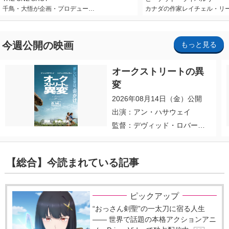
千鳥・大悟が企画・プロデュー…
カナダの作家レイチェル・リ
今週公開の映画
もっと見る
オークストリートの異
変
2026年08月14日（金）公開
出演：アン・ハサウェイ
監督：デヴィッド・ロバー
ト・ミッチェル
【総合】今読まれている記事
ピックアップ
“おっさん剣聖”の一太刀に宿る人生
―― 世界で話題の本格アクションアニ