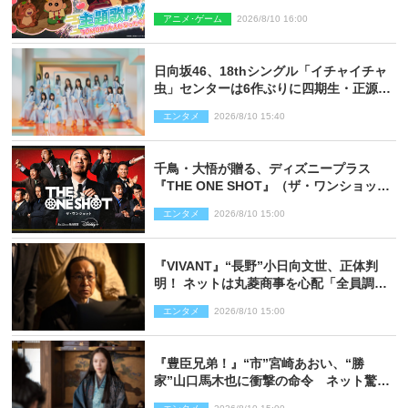
題歌「大人になったら」PV解禁
アニメ･ゲーム
2026/8/10 16:00
日向坂46、18thシングル「イチャイチャ
虫」センターは6作ぶりに四期生・正源司
陽子 新ビジュアル解禁
エンタメ
2026/8/10 15:40
千鳥・大悟が贈る、ディズニープラス
『THE ONE SHOT』（ザ・ワンショッ
ト）徹底ガイド！ 今のお笑い界に一石
エンタメ
2026/8/10 15:00
を投じる“真の笑い”を見る大会がついに
開幕
『VIVANT』“長野”小日向文世、正体判
明！ ネットは丸菱商事を心配「全員調べ
た方がいい」「魔境すぎん？？」
エンタメ
2026/8/10 15:00
『豊臣兄弟！』“市”宮崎あおい、“勝
家”山口馬木也に衝撃の命令 ネット驚き
「しびれたなぁ」「激アツ!!」（ネタバレ