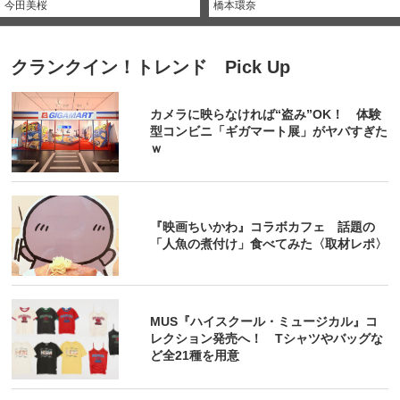
今田美桜
橋本環奈
クランクイン！トレンド Pick Up
カメラに映らなければ“盗み”OK！ 体験
型コンビニ「ギガマート展」がヤバすぎた
ｗ
『映画ちいかわ』コラボカフェ 話題の
「人魚の煮付け」食べてみた〈取材レポ〉
MUS『ハイスクール・ミュージカル』コ
レクション発売へ！ Tシャツやバッグな
ど全21種を用意