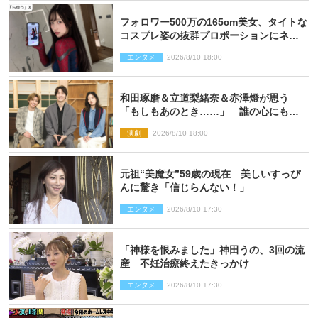
フォロワー500万の165cm美女、タイトな
コスプレ姿の抜群プロポーションにネッ
ト衝撃
エンタメ
2026/8/10 18:00
和田琢磨＆立道梨緒奈＆赤澤燈が思う
「もしもあのとき……」 誰の心にもあ
るもの描く舞台『回転する夜』に込める
演劇
2026/8/10 18:00
思い
元祖“美魔女”59歳の現在 美しいすっぴ
んに驚き「信じらんない！」
エンタメ
2026/8/10 17:30
「神様を恨みました」神田うの、3回の流
産 不妊治療終えたきっかけ
エンタメ
2026/8/10 17:30