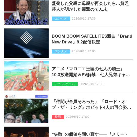
蒸発した父親に母親が再会したら…貧乏
芸人が明かした衝撃のてん末
エンタメ
2026/8/10 17:30
BOOM BOOM SATELLITES新曲「Brand
New Drive」9.2配信決定
エンタメ
2026/8/10 17:05
アニメ『マロニエ王国の七人の騎士』
10.3放送開始＆PV解禁 七人兄弟キャス
トに高梨謙吾、川島零士ら
アニメ･ゲーム
2026/8/10 17:00
「仲間が全員そろった」 『ロード・オ
ブ・ザ・リング』ホビット4人の再会姿に
ファン感激
映画
2026/8/10 17:00
“失敗”の価値を問い直す――『メリー・