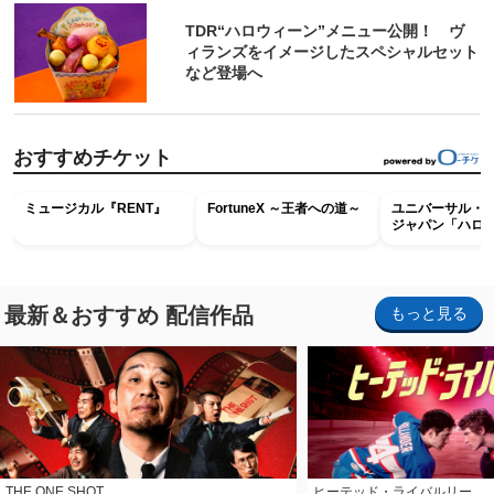
TDR“ハロウィーン”メニュー公開！ ヴ
ィランズをイメージしたスペシャルセット
など登場へ
おすすめチケット
ミュージカル『RENT』
FortuneX ～王者への道～
ユニバーサル・
ジャパン「ハロ
ホラー・ナイト 
ナイト～パス」
最新＆おすすめ 配信作品
もっと見る
THE ONE SHOT
ヒーテッド・ライバルリー