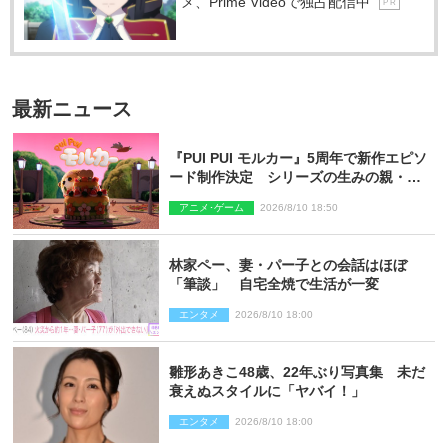
メ、Prime Videoで独占配信中
P R
最新ニュース
『PUI PUI モルカー』5周年で新作エピソ
ード制作決定 シリーズの生みの親・見
里朝希監督が復帰
アニメ･ゲーム
2026/8/10 18:50
林家ペー、妻・パー子との会話はほぼ
「筆談」 自宅全焼で生活が一変
エンタメ
2026/8/10 18:00
雛形あきこ48歳、22年ぶり写真集 未だ
衰えぬスタイルに「ヤバイ！」
エンタメ
2026/8/10 18:00