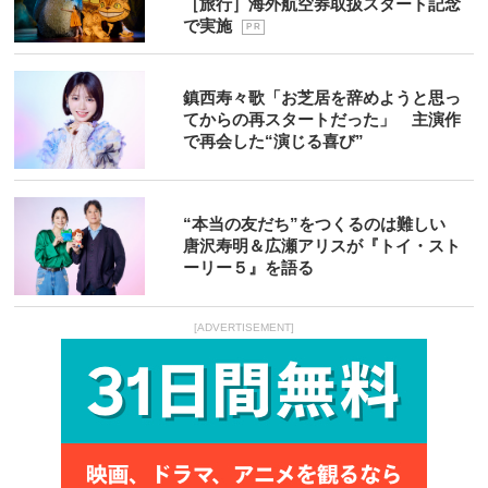
［旅行］海外航空券取扱スタート記念
で実施
P R
鎮西寿々歌「お芝居を辞めようと思っ
てからの再スタートだった」 主演作
で再会した“演じる喜び”
“本当の友だち”をつくるのは難しい
唐沢寿明＆広瀬アリスが『トイ・スト
ーリー５』を語る
[ADVERTISEMENT]