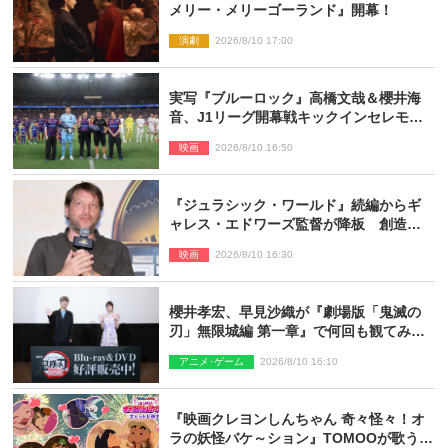
メリー・メリーゴーランド』開幕！
演劇
2026/8/10 17:00
実写『ブルーロック』高橋文哉＆櫻井海
音、J1リーグ開幕戦キックインセレモニ
ーに登場＆喜びの声到着
映画
2026/8/10 16:50
『ジュラシック・ワールド』続編からギ
ャレス・エドワーズ監督が降板 創造性
の違い
映画
2026/8/10 16:30
櫻井孝宏、早見沙織が『劇場版「鬼滅の
刃」無限城編 第一章』で何回も観てみた
いシーンとは？ イベントレポート到着
アニメ･ゲーム
2026/8/10 16:10
『映画クレヨンしんちゃん 奇々怪々！オ
ラの妖怪バケ～ション』TOMOOが歌う主