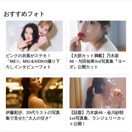
おすすめフォト
ピンクの衣装がステキ！
【大胆カット満載】乃木坂
「ME:I」MIU＆KEIKO撮り下
46・与田祐希3rd写真集『ヨー
ろしインタビューフォト
ダ』公開カット
伊藤彩沙、20代ラストの写真
【話題】乃木坂46・金川紗耶
集で見せた“大人の甘さ”
1st写真集、ランジェリーカッ
ト公開！