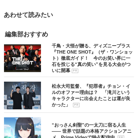
あわせて読みたい
編集部おすすめ
千鳥・大悟が贈る、ディズニープラス
『THE ONE SHOT』（ザ・ワンショッ
ト）徹底ガイド！ 今のお笑い界に一
石を投じる“真の笑い”を見る大会がつ
いに開幕
P R
松永大司監督、『犯罪者』チョン・イ
ルのオファー理由は？ 「滝川という
キャラクターに出会えたことは運が良
かった」
P R
“おっさん剣聖”の一太刀に宿る人生
―― 世界で話題の本格アクションアニ
メ、Prime Videoで独占配信中
P R