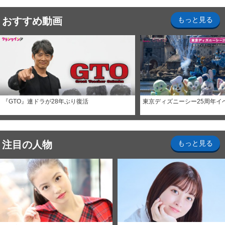
おすすめ動画
もっと見る
『GTO』連ドラが28年ぶり復活
東京ディズニーシー25周年イ
注目の人物
もっと見る