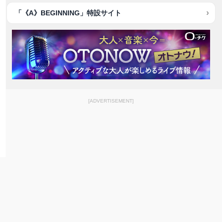
「《A》BEGINNING」特設サイト
[ADVERTISEMENT]