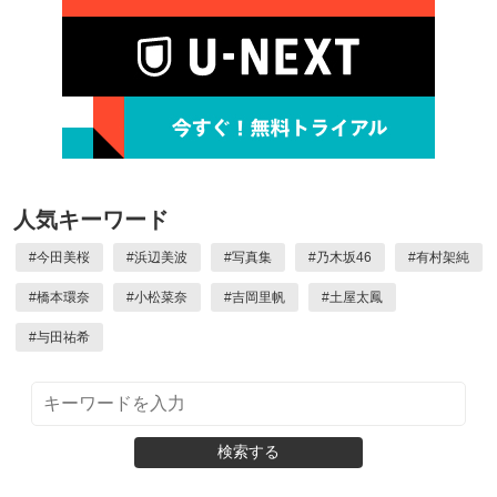
人気キーワード
#
今田美桜
#
浜辺美波
#
写真集
#
乃木坂46
#
有村架純
#
橋本環奈
#
小松菜奈
#
吉岡里帆
#
土屋太鳳
#
与田祐希
検索する