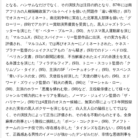
となる。ハンサムなだけでなく、その演技力は注目の的となり、87年には南
アフリカの人種隔離政策アパルトヘイトを描いた問題作「遠い夜明け」(87)
でオスカーにノミネート。南北戦争時に実在した北軍黒人部隊を描いた「グ
ローリー」(89)でアカデミー賞助演男優賞を受賞した。黒人ジャズトランペ
ッターを演じた「モ'・ベター・ブルース」(90)、カリスマ黒人運動家を演じ
た「マルコムX」(92)とスパイクー・リー監督作品に出演、その実力を高く
評価され、「マルコムX」では再びオスカーにノミネートされた。ケネス・
ブラナー監督のシェイクスピアもの「から騒ぎ」(93)でのドン・ペドロ役、
「ペリカン文書」(93)の新聞記者役、不当解雇されたエイズの弁護士を支え
る弁護士を演じた「フィラデルフィア」(93)、トニー・スコット監督の「ク
リムゾン・タイド」(95)、主演のSF「バーチュオシティ」(95)、サスペンス
「青いドレスの女」(95)、天使役を好演した「天使の贈りもの」(96)、エド
ワード・ズウィック監督の「戦火の勇気」(96)と「マーシャル・ロー」
(98)、主演のホラー「悪魔を憐れむ歌」(98)など、主役級俳優として様々な
ジャンルで精力的にキャリアを重ねた。ノーマン・ジュイソン監督の「ザ・
ハリケーン」(99)では4度目のオスカー候補に。無実の罪によって3 年間投獄
された実在の黒人ボクサーを演じるなど、白人主人公の脇役としてではな
く、その演技力によって正当に評価され、その名を不動のものとする。全身
麻痺の刑事という難役に挑戦した「ボーン・コレクター」(99)、アメフト・
チームのコーチ役で渋い存在感を示した「タイタンズを忘れない」(00)を経
て、正義感ある男性のイメージが強かったデンゼルだが、非情な悪徳刑事を