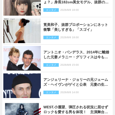
ょ？」身長182cm美女モデル、抜群のプ
ロポーションにネット衝撃
エンタメ
2026/8/8 18:00
筧美和子、抜群プロポーションにネット
衝撃「美しすぎる」「スゴイ」
エンタメ
2026/8/8 18:00
アントニオ・バンデラス、2014年に離婚
した元妻メラニー・グリフィスは今も
「親友の一人」
エンタメ
2026/8/8 15:00
アンジェリーナ・ジョリーの兄ジェーム
ズ・ヘイヴンがゲイと公表 元妻の生配
信で明らかに
エンタメ
2026/8/8 14:00
WEST.小瀧望、弾圧される状況に屈せず
ロックを愛する男を体現！ 主演舞台