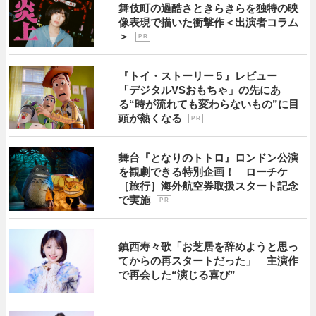
舞伎町の過酷さときらきらを独特の映
像表現で描いた衝撃作＜出演者コラム
＞
P R
『トイ・ストーリー５』レビュー
「デジタルVSおもちゃ」の先にあ
る“時が流れても変わらないもの”に目
頭が熱くなる
P R
舞台『となりのトトロ』ロンドン公演
を観劇できる特別企画！ ローチケ
［旅行］海外航空券取扱スタート記念
で実施
P R
鎮西寿々歌「お芝居を辞めようと思っ
てからの再スタートだった」 主演作
で再会した“演じる喜び”