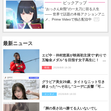
ピックアップ
“おっさん剣聖”の一太刀に宿る人生
―― 世界で話題の本格アクションアニ
メ、Prime Videoで独占配信中
P R
最新ニュース
エビ中・仲村悠菜が映画初主演で“釣りで
五輪金メダル”を目指す女子高生に！ 映
画『つりこまち』今秋公開
映画
2026/8/8 19:30
グラビア美女29歳、タイトなニット引き
締まった“へそ出し”コーデに反響「可愛
い過ぎる」
エンタメ
2026/8/8 18:00
「脚の長さ比べ勝てる人いないでし