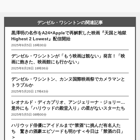
デンゼル・ワシントンの関連記事
黒澤明の名作をA24×Appleで再解釈した映画『天国と地獄
Highest 2 Lowest』配信開始
2025年9月5日 16時30分
デンゼル・ワシントンが「もう映画は観ない」発言！「映
画に飽きた、映画館にも行かない」
2025年8月28日 18時36分
デンゼル・ワシントン、カンヌ国際映画祭でカメラマンと
トラブルか
2025年5月20日 17時43分
レオナルド・ディカプリオ、アンジェリーナ・ジョリー…
意外にも「ハリウッドの殿堂入り」の星がないスターたち
2025年5月5日 08時00分
ハリウッド俳優にアイドルまで“禁酒”に挑んだ有名人た
ち 驚きの酒豪エピソードも明かす＜今日は「禁酒の日」
＞