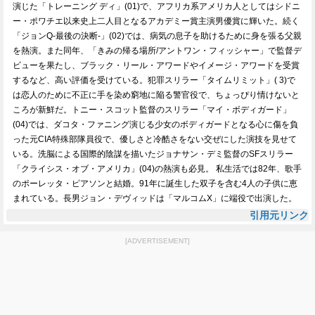
演じた「トレーニング ディ」(01)で、アフリカ系アメリカ人としてはシドニ
ー・ポワチエ以来史上二人目となるアカデミー賞主演男優賞に輝いた。続く
「ジョンQ-最後の決断-」(02)では、病気の息子を助けるために身を張る父親
を熱演。また同年、「きみの帰る場所/アントワン・フィッシャー」で監督デ
ビューを果たし、ブラック・リール・アワードやイメージ・アワードを受賞
するなど、高い評価を受けている。犯罪スリラー「タイムリミット」( 3)で
は恋人のために不正に手を染め窮地に陥る警官役で、ちょっぴり情けないと
ころが新鮮だ。トニー・スコット監督のスリラー「マイ・ボディガード」
(04)では、ダコタ・ファニング演じる少女のボディガードとなる心に傷を負
った元CIA特殊部隊員役で、優しさと冷酷さをない交ぜにした演技を見せて
いる。洗脳による国際的陰謀を描いたジョナサン・デミ監督のSFスリラー
「クライシス・オブ・アメリカ」(04)の熱演も必見。 私生活では82年、歌手
のポーレッタ・ピアソンと結婚。91年に誕生した双子を含む4人の子供に恵
まれている。長男ジョン・デヴィッドは「マルコムX」に端役で出演した。
引用元リンク
[ADVERTISEMENT]