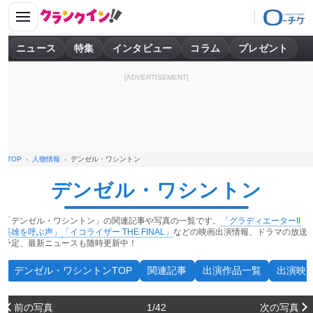
ニュース
特集
インタビュー
コラム
プレゼント
[ADVERTISEMENT]
TOP
人物情報
デンゼル・ワシントン
デンゼル・ワシントン
「デンゼル・ワシントン」の関連記事や写真の一覧です。
「グラディエーターII
英雄を呼ぶ声」
「イコライザー THE FINAL」
などの映画出演情報、ドラマの放送
予定、最新ニュースも随時更新中！
デンゼル・ワシントンTOP
関連記事
出演作品一覧
出演映
前の写真
1/42
次の写真