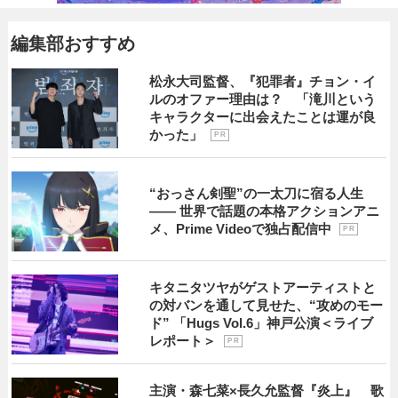
編集部おすすめ
松永大司監督、『犯罪者』チョン・イ
ルのオファー理由は？ 「滝川という
キャラクターに出会えたことは運が良
かった」
P R
“おっさん剣聖”の一太刀に宿る人生
―― 世界で話題の本格アクションアニ
メ、Prime Videoで独占配信中
P R
キタニタツヤがゲストアーティストと
の対バンを通して見せた、“攻めのモー
ド” 「Hugs Vol.6」神戸公演＜ライブ
レポート＞
P R
主演・森七菜×長久允監督『炎上』 歌