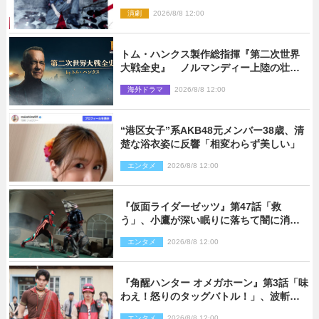
『ロックンロール』ビジュアル解禁
演劇
2026/8/8 12:00
トム・ハンクス製作総指揮『第二次世界
大戦全史』 ノルマンディー上陸の壮絶
な戦場を収めた特別映像解禁
海外ドラマ
2026/8/8 12:00
“港区女子”系AKB48元メンバー38歳、清
楚な浴衣姿に反響「相変わらず美しい」
エンタメ
2026/8/8 12:00
『仮面ライダーゼッツ』第47話「救
う」、小鷹が深い眠りに落ちて闇に消え
る…？
エンタメ
2026/8/8 12:00
『角醒ハンター オメガホーン』第3話「味
わえ！怒りのタッグバトル！」、波斬の
ギリコがハンターバトルを挑んできた！
エンタメ
2026/8/8 12:00