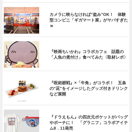
カメラに映らなければ“盗み”OK！ 体験
型コンビニ「ギガマート展」がヤバすぎた
ｗ
『映画ちいかわ』コラボカフェ 話題の
「人魚の煮付け」食べてみた〈取材レポ〉
『呪術廻戦』×「牛角」がコラボ！ 五条
の“茈”をイメージしたグッズ付きドリンク
など展開
『ドラえもん』の四次元ポケットがバッグ
やポーチに！ 「グラニフ」コラボアイテ
ム8．11発売