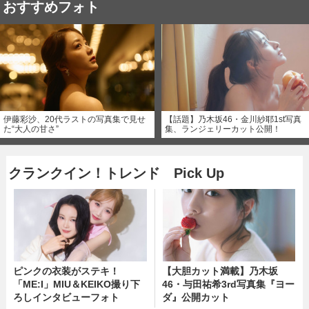
おすすめフォト
伊藤彩沙、20代ラストの写真集で見せ
【話題】乃木坂46・金川紗耶1st写真
た“大人の甘さ”
集、ランジェリーカット公開！
クランクイン！トレンド Pick Up
ピンクの衣装がステキ！
【大胆カット満載】乃木坂
「ME:I」MIU＆KEIKO撮り下
46・与田祐希3rd写真集『ヨー
ろしインタビューフォト
ダ』公開カット