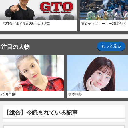
『GTO』連ドラが28年ぶり復活
東京ディズニーシー25周年イ
注目の人物
もっと見る
今田美桜
橋本環奈
【総合】今読まれている記事