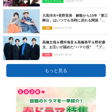
アニメ･ゲーム
2026/8/7 07:00
た」
大高洋夫×長野里美 解散から15年「第三
舞台」はいつでも当時に戻れる関係「や
っぱり他の方たちとは違います」
演劇
2026/8/7 07:00
高橋文哉＆櫻井海音＆高橋恭平＆野村康
太、お互いが認めた“ハマり役” 『ブル
ーロック』で築いた最高のチームワーク
映画
2026/8/7 06:30
もっと見る