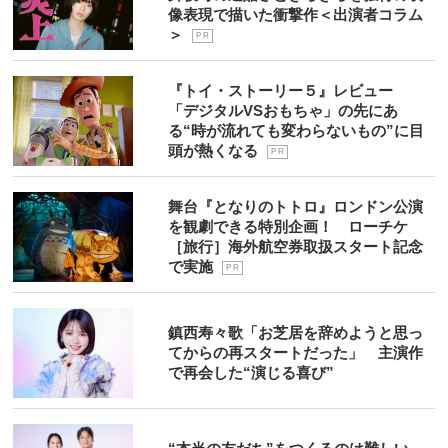
像表現で描いた衝撃作＜出演者コラム
＞
P R
『トイ・ストーリー５』レビュー
「デジタルVSおもちゃ」の先にあ
る“時が流れても変わらないもの”に目
頭が熱くなる
P R
舞台『となりのトトロ』ロンドン公演
を観劇できる特別企画！ ローチケ
［旅行］海外航空券取扱スタート記念
で実施
P R
鎮西寿々歌「お芝居を辞めようと思っ
てからの再スタートだった」 主演作
で再会した“演じる喜び”