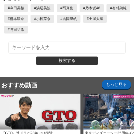
#
今田美桜
#
浜辺美波
#
写真集
#
乃木坂46
#
有村架純
#
橋本環奈
#
小松菜奈
#
吉岡里帆
#
土屋太鳳
#
与田祐希
検索する
おすすめ動画
もっと見る
『GTO』連ドラが28年ぶり復活
東京ディズニーシー25周年イ