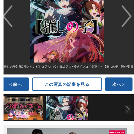
【推しの子】第2期メインビジュアル （C）赤坂アカ×横槍メンゴ／集英社・【推しの子】製作委員
会
＜前へ
この写真の記事を見る
次へ＞