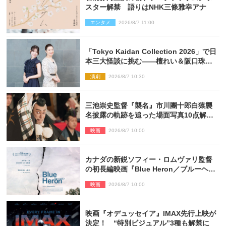
スター解禁 語りはNHK三條雅幸アナ
エンタメ
2026/8/7 11:00
「Tokyo Kaidan Collection 2026」で日
本三大怪談に挑む――檀れい＆阪口珠美
が語る「牡丹灯籠」の新たな魅力
演劇
2026/8/7 10:30
三池崇史監督『襲名』市川團十郎白猿襲
名披露の軌跡を追った場面写真10点解
禁！
映画
2026/8/7 10:00
カナダの新鋭ソフィー・ロムヴァリ監督
の初長編映画『Blue Heron／ブルーヘロ
ン』10.23公開
映画
2026/8/7 10:00
映画『オデュッセイア』IMAX先行上映が
決定！ “特別ビジュアル”3種も解禁に