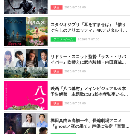
映画
2026/8/7 09:00
スタジオジブリ『耳をすませば』『借り
ぐらしのアリエッティ』4Kデジタルリマ
スターでIMAX上映決定！
アニメ･ゲーム
2026/8/7 07:00
リドリー・スコット監督『ラスト・サバ
イバー』吹替えに武内駿輔・内田直哉・
種崎敦美・井上和彦ら豪華声優陣が集
映画
2026/8/7 07:00
結！
映画『八つ墓村』メインビジュアル＆本
予告解禁 主題歌はB’z松本孝弘率いる
TMG「DOOM」に決定
映画
2026/8/7 07:00
堀田真由＆高橋一生、長編劇場アニメ
『ghost／夜の果て』声優に決定「言葉に
はできない沢山の感情を思い出しまし