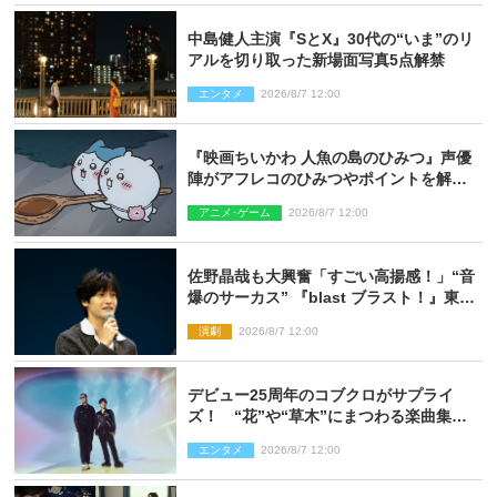
中島健人主演『SとX』30代の“いま”のリ
アルを切り取った新場面写真5点解禁
エンタメ
2026/8/7 12:00
『映画ちいかわ 人魚の島のひみつ』声優
陣がアフレコのひみつやポイントを解
説！ 新カットも到着
アニメ･ゲーム
2026/8/7 12:00
佐野晶哉も大興奮「すごい高揚感！」“音
爆のサーカス” 『blast ブラスト！』東京
公演が開幕！
演劇
2026/8/7 12:00
デビュー25周年のコブクロがサプライ
ズ！ “花”や“草木”にまつわる楽曲集め
た新コンセプトアルバムを“花の日”に配
エンタメ
2026/8/7 12:00
信リリース