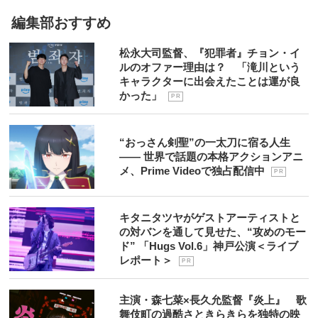
編集部おすすめ
松永大司監督、『犯罪者』チョン・イ
ルのオファー理由は？ 「滝川という
キャラクターに出会えたことは運が良
かった」
P R
“おっさん剣聖”の一太刀に宿る人生
―― 世界で話題の本格アクションアニ
メ、Prime Videoで独占配信中
P R
キタニタツヤがゲストアーティストと
の対バンを通して見せた、“攻めのモー
ド” 「Hugs Vol.6」神戸公演＜ライブ
レポート＞
P R
主演・森七菜×長久允監督『炎上』 歌
舞伎町の過酷さときらきらを独特の映