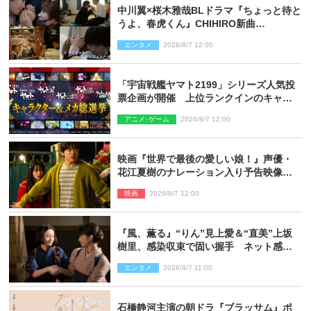
中川翼×桜木雅哉BLドラマ『ちょっと待と
うよ、春虎くん』CHIHIRO新曲
「Honeyy」がED主題歌に決定！
エンタメ
2026/8/7 12:00
「宇宙戦艦ヤマト2199」シリーズ人気投
票企画が開催 上位ランクインのキャラ
クター＆メカは新規描き下ろしイラスト
アニメ･ゲーム
2026/8/7 12:00
を制作
映画『世界で最後の愛しい娘！』声優・
花江夏樹のナレーション入り予告映像解
禁「あふれ出る温かさに涙が止まらな
映画
2026/8/7 12:00
い！」
『風、薫る』“りん”見上愛＆“直美”上坂
樹里、感染収束で固い握手 ネット感動
「このバディは最強」「アツい」
エンタメ
2026/8/7 11:00
石橋静河主演の朝ドラ『ブラッサム』ポ