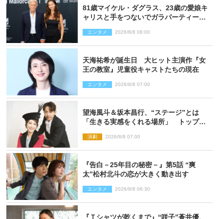
81歳マイケル・ダグラス、23歳の愛娘キ
ャリスと手をつないでガラパーティーに
来場
エンタメ
2026/8/8 08:00
天海祐希が誕生日 大ヒット主演作『女
王の教室』児童役キャストたちの現在
エンタメ
2026/8/8 07:00
望海風斗＆坂本昌行、“ステージ”とは
「生きる実感をくれる場所」 トップを
走り続ける原動力を語る
演劇
2026/8/8 07:00
『告白－25年目の秘密－』第5話 “爽
太”松村北斗の恋が大きく動き出す
エンタメ
2026/8/8 06:30
『Ｔシャツが乾くまで』“咲子”蒼井優、