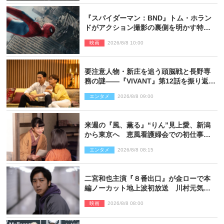
『スパイダーマン：BND』トム・ホラン
ドがアクション撮影の裏側を明かす特別
映像解禁
映画
2026/8/8 10:00
要注意人物・新庄を追う頭脳戦と長野専
務の謎――『VIVANT』第12話を振り返
る！
エンタメ
2026/8/8 09:00
来週の『風、薫る』“りん”見上愛、新潟
から東京へ 恵風看護婦会での初仕事に
向かう
エンタメ
2026/8/8 08:15
二宮和也主演『８番出口』が金ローで本
編ノーカット地上波初放送 川村元気監
督＆二宮コメント到着
映画
2026/8/8 08:00