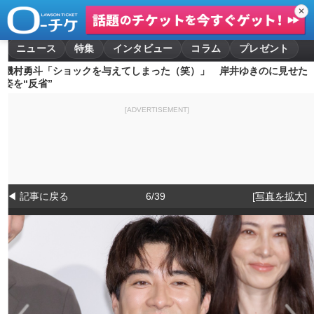
✕
ニュース
特集
インタビュー
コラム
プレゼント
磯村勇斗「ショックを与えてしまった（笑）」 岸井ゆきのに見せた
姿を“反省”
[ADVERTISEMENT]
◀ 記事に戻る
6/39
[写真を拡大]