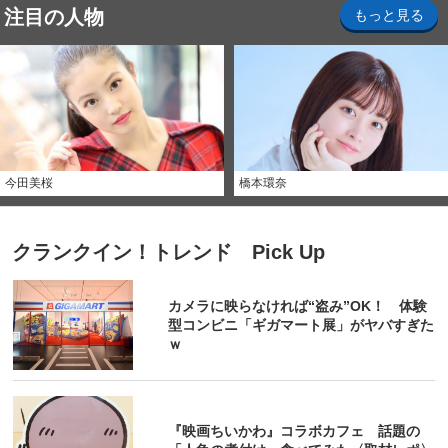
注目の人物
もっと見る
今田美桜
橋本環奈
クランクイン！トレンド Pick Up
カメラに映らなければ“盗み”OK！ 体験
型コンビニ「ギガマート展」がヤバすぎた
ｗ
『映画ちいかわ』コラボカフェ 話題の