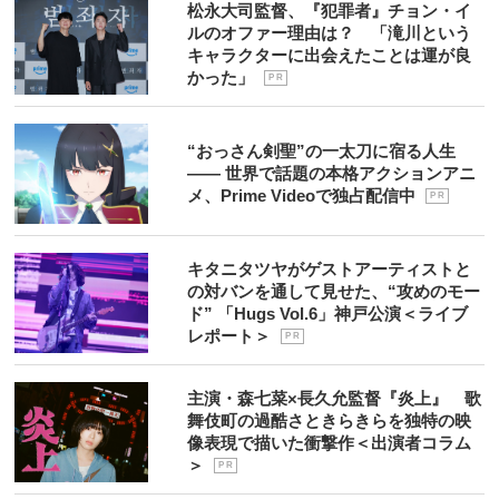
松永大司監督、『犯罪者』チョン・イ
ルのオファー理由は？ 「滝川という
キャラクターに出会えたことは運が良
かった」
P R
“おっさん剣聖”の一太刀に宿る人生
―― 世界で話題の本格アクションアニ
メ、Prime Videoで独占配信中
P R
キタニタツヤがゲストアーティストと
の対バンを通して見せた、“攻めのモー
ド” 「Hugs Vol.6」神戸公演＜ライブ
レポート＞
P R
主演・森七菜×長久允監督『炎上』 歌
舞伎町の過酷さときらきらを独特の映
像表現で描いた衝撃作＜出演者コラム
＞
P R