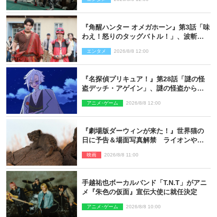
『角醒ハンター オメガホーン』第3話「味
わえ！怒りのタッグバトル！」、波斬の
ギリコがハンターバトルを挑んできた！
エンタメ
2026/8/8 12:00
『名探偵プリキュア！』第28話「謎の怪
盗デッチ・アゲイン」、謎の怪盗から不
思議な予告状が届く
アニメ･ゲーム
2026/8/8 12:00
『劇場版ダーウィンが来た！』世界猫の
日に予告＆場面写真解禁 ライオンやマ
ヌルネコの赤ちゃんが大集合
映画
2026/8/8 11:00
手越祐也ボーカルバンド「T.N.T」がアニ
メ『朱色の仮面』宣伝大使に就任決定
アニメ･ゲーム
2026/8/8 10:00