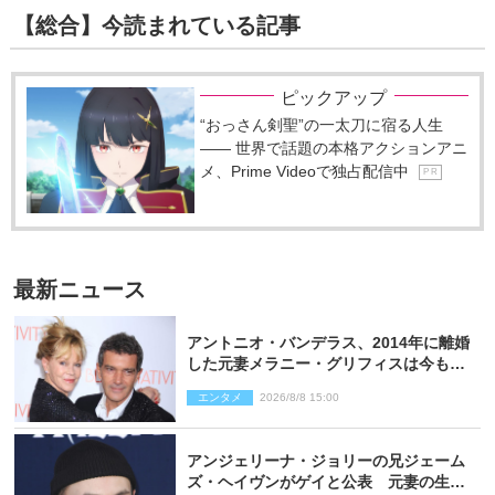
【総合】今読まれている記事
ピックアップ
“おっさん剣聖”の一太刀に宿る人生
―― 世界で話題の本格アクションアニ
メ、Prime Videoで独占配信中
P R
最新ニュース
アントニオ・バンデラス、2014年に離婚
した元妻メラニー・グリフィスは今も
「親友の一人」
エンタメ
2026/8/8 15:00
アンジェリーナ・ジョリーの兄ジェーム
ズ・ヘイヴンがゲイと公表 元妻の生配