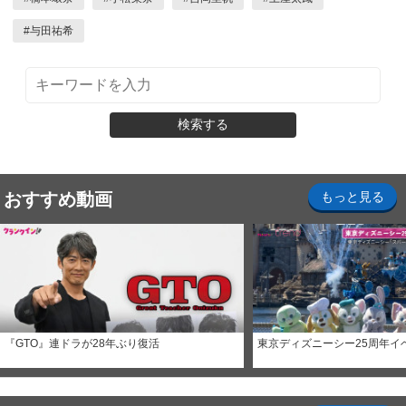
#
与田祐希
検索する
おすすめ動画
もっと見る
『GTO』連ドラが28年ぶり復活
東京ディズニーシー25周年イ