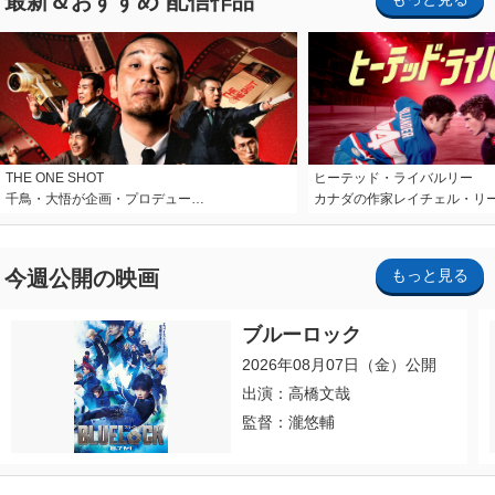
最新＆おすすめ 配信作品
THE ONE SHOT
ヒーテッド・ライバルリー
千鳥・大悟が企画・プロデュー…
カナダの作家レイチェル・リ
今週公開の映画
もっと見る
ブルーロック
2026年08月07日（金）公開
出演：高橋文哉
監督：瀧悠輔