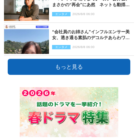
まさかの“再会”にあ然 ネットも動揺
「びっくりした!!」「今さら?!」（ネタバ
エンタメ
2026/8/8 06:00
レあり）
“会社員のお姉さん”インフルエンサー美
女、透き通る素肌のデコルテあらわワン
ピ姿に反響
エンタメ
2026/8/8 06:00
もっと見る