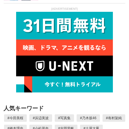
[ADVERTISEMENT]
人気キーワード
#
今田美桜
#
浜辺美波
#
写真集
#
乃木坂46
#
有村架純
#
橋本環奈
#
小松菜奈
#
吉岡里帆
#
土屋太鳳