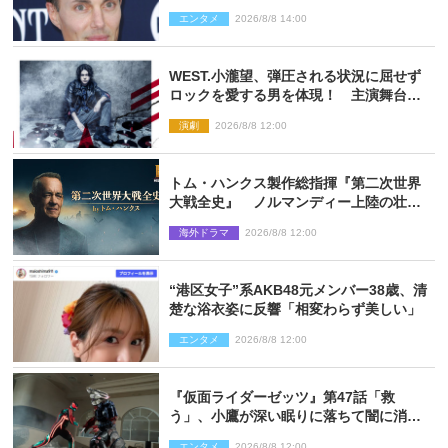
信で明らかに
エンタメ
2026/8/8 14:00
WEST.小瀧望、弾圧される状況に屈せず
ロックを愛する男を体現！ 主演舞台
『ロックンロール』ビジュアル解禁
演劇
2026/8/8 12:00
トム・ハンクス製作総指揮『第二次世界
大戦全史』 ノルマンディー上陸の壮絶
な戦場を収めた特別映像解禁
海外ドラマ
2026/8/8 12:00
“港区女子”系AKB48元メンバー38歳、清
楚な浴衣姿に反響「相変わらず美しい」
エンタメ
2026/8/8 12:00
『仮面ライダーゼッツ』第47話「救
う」、小鷹が深い眠りに落ちて闇に消え
る…？
エンタメ
2026/8/8 12:00