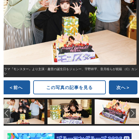
ドラマ『モンスター』より主演・趣里の誕生日をジェシー、宇野祥平、音月桂らが祝福 （C）カン
テレ
＜前へ
この写真の記事を見る
次へ＞