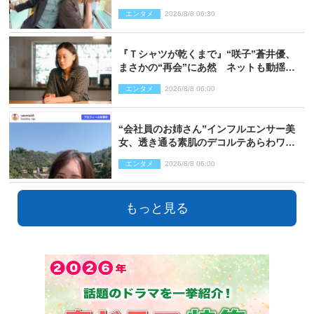
エンタメ
2026/8/8 06:30
『Ｔシャツが乾くまで』“咲子”蒼井優、
まさかの“再会”にあ然 ネットも動揺
「びっくりした!!」「今さら?!」（ネタバ
エンタメ
2026/8/8 06:00
レあり）
“会社員のお姉さん”インフルエンサー美
女、透き通る素肌のデコルテあらわワン
ピ姿に反響
エンタメ
2026/8/8 06:00
もっと見る