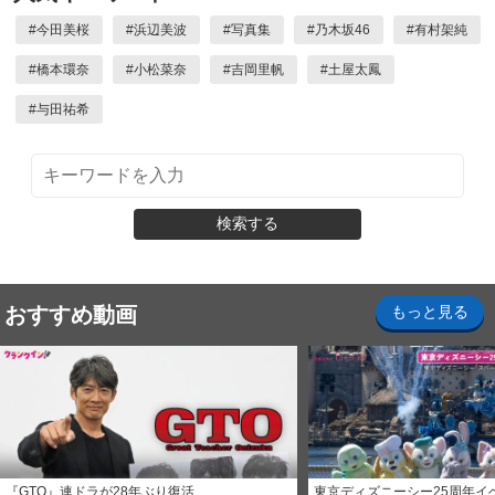
#
今田美桜
#
浜辺美波
#
写真集
#
乃木坂46
#
有村架純
#
橋本環奈
#
小松菜奈
#
吉岡里帆
#
土屋太鳳
#
与田祐希
検索する
おすすめ動画
もっと見る
『GTO』連ドラが28年ぶり復活
東京ディズニーシー25周年イ