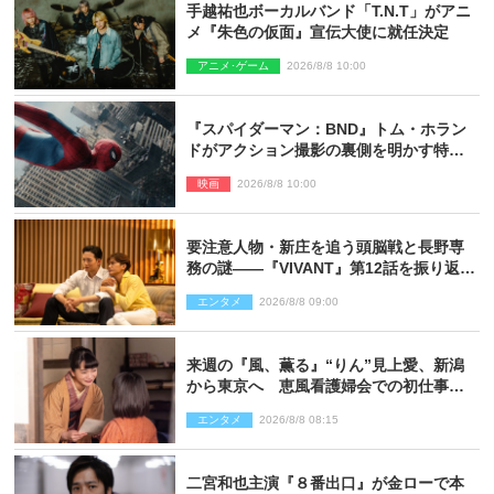
手越祐也ボーカルバンド「T.N.T」がアニ
メ『朱色の仮面』宣伝大使に就任決定
アニメ･ゲーム
2026/8/8 10:00
『スパイダーマン：BND』トム・ホラン
ドがアクション撮影の裏側を明かす特別
映像解禁
映画
2026/8/8 10:00
要注意人物・新庄を追う頭脳戦と長野専
務の謎――『VIVANT』第12話を振り返
る！
エンタメ
2026/8/8 09:00
来週の『風、薫る』“りん”見上愛、新潟
から東京へ 恵風看護婦会での初仕事に
向かう
エンタメ
2026/8/8 08:15
二宮和也主演『８番出口』が金ローで本