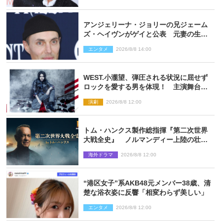
アンジェリーナ・ジョリーの兄ジェーム
ズ・ヘイヴンがゲイと公表 元妻の生配
信で明らかに
エンタメ
2026/8/8 14:00
WEST.小瀧望、弾圧される状況に屈せず
ロックを愛する男を体現！ 主演舞台
『ロックンロール』ビジュアル解禁
演劇
2026/8/8 12:00
トム・ハンクス製作総指揮『第二次世界
大戦全史』 ノルマンディー上陸の壮絶
な戦場を収めた特別映像解禁
海外ドラマ
2026/8/8 12:00
“港区女子”系AKB48元メンバー38歳、清
楚な浴衣姿に反響「相変わらず美しい」
エンタメ
2026/8/8 12:00