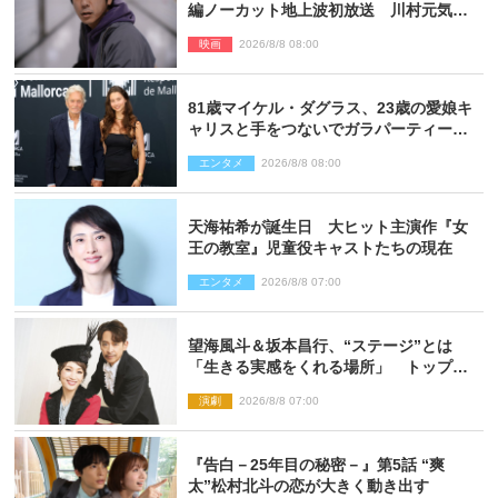
編ノーカット地上波初放送 川村元気監
督＆二宮コメント到着
映画
2026/8/8 08:00
81歳マイケル・ダグラス、23歳の愛娘キ
ャリスと手をつないでガラパーティーに
来場
エンタメ
2026/8/8 08:00
天海祐希が誕生日 大ヒット主演作『女
王の教室』児童役キャストたちの現在
エンタメ
2026/8/8 07:00
望海風斗＆坂本昌行、“ステージ”とは
「生きる実感をくれる場所」 トップを
走り続ける原動力を語る
演劇
2026/8/8 07:00
『告白－25年目の秘密－』第5話 “爽
太”松村北斗の恋が大きく動き出す