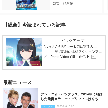
監督：瀧悠輔
【総合】今読まれている記事
ピックアップ
“おっさん剣聖”の一太刀に宿る人生
―― 世界で話題の本格アクションアニ
メ、Prime Videoで独占配信中
P R
最新ニュース
アントニオ・バンデラス、2014年に離婚
した元妻メラニー・グリフィスは今も
「親友の一人」
エンタメ
2026/8/8 15:00