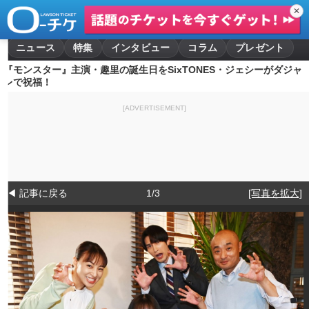
✕
ニュース
特集
インタビュー
コラム
プレゼント
『モンスター』主演・趣里の誕生日をSixTONES・ジェシーがダジャ
レで祝福！
[ADVERTISEMENT]
◀ 記事に戻る
1/3
[写真を拡大]