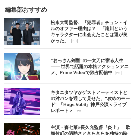
編集部おすすめ
松永大司監督、『犯罪者』チョン・イ
ルのオファー理由は？ 「滝川という
キャラクターに出会えたことは運が良
かった」
P R
“おっさん剣聖”の一太刀に宿る人生
―― 世界で話題の本格アクションアニ
メ、Prime Videoで独占配信中
P R
キタニタツヤがゲストアーティストと
の対バンを通して見せた、“攻めのモー
ド” 「Hugs Vol.6」神戸公演＜ライブ
レポート＞
P R
主演・森七菜×長久允監督『炎上』 歌
舞伎町の過酷さときらきらを独特の映