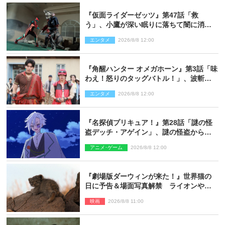
『仮面ライダーゼッツ』第47話「救
う」、小鷹が深い眠りに落ちて闇に消え
る…？
エンタメ
2026/8/8 12:00
『角醒ハンター オメガホーン』第3話「味
わえ！怒りのタッグバトル！」、波斬の
ギリコがハンターバトルを挑んできた！
エンタメ
2026/8/8 12:00
『名探偵プリキュア！』第28話「謎の怪
盗デッチ・アゲイン」、謎の怪盗から不
思議な予告状が届く
アニメ･ゲーム
2026/8/8 12:00
『劇場版ダーウィンが来た！』世界猫の
日に予告＆場面写真解禁 ライオンやマ
ヌルネコの赤ちゃんが大集合
映画
2026/8/8 11:00