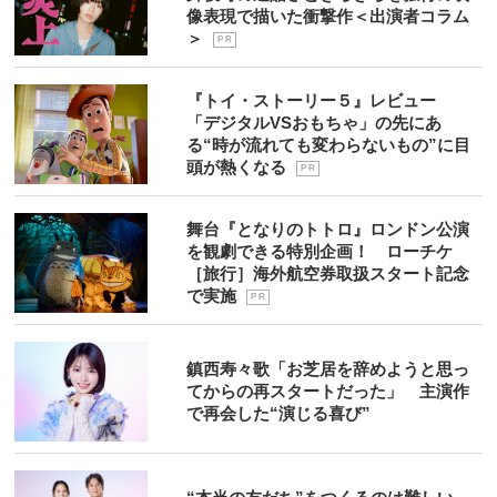
像表現で描いた衝撃作＜出演者コラム
＞
P R
『トイ・ストーリー５』レビュー
「デジタルVSおもちゃ」の先にあ
る“時が流れても変わらないもの”に目
頭が熱くなる
P R
舞台『となりのトトロ』ロンドン公演
を観劇できる特別企画！ ローチケ
［旅行］海外航空券取扱スタート記念
で実施
P R
鎮西寿々歌「お芝居を辞めようと思っ
てからの再スタートだった」 主演作
で再会した“演じる喜び”