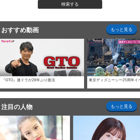
検索する
おすすめ動画
もっと見る
『GTO』連ドラが28年ぶり復活
東京ディズニーシー25周年イ
注目の人物
もっと見る