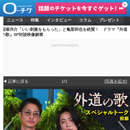
✕
ニュース
特集
インタビュー
コラム
プレゼント
窪塚洋介「いい刺激をもらった」と亀梨和也を絶賛！ ドラマ『外道
の歌』SP対談映像解禁
[ADVERTISEMENT]
◀ 記事に戻る
1/1
[写真を拡大]