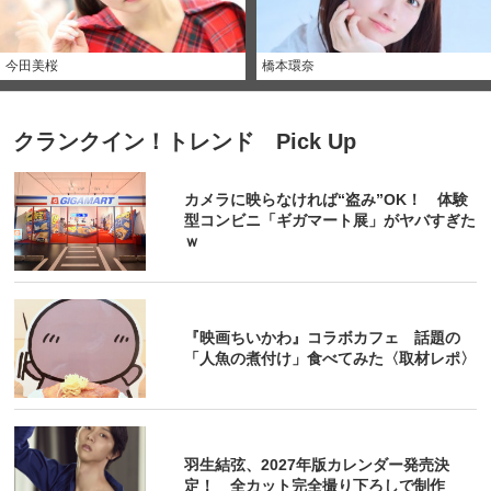
今田美桜
橋本環奈
クランクイン！トレンド Pick Up
カメラに映らなければ“盗み”OK！ 体験
型コンビニ「ギガマート展」がヤバすぎた
ｗ
『映画ちいかわ』コラボカフェ 話題の
「人魚の煮付け」食べてみた〈取材レポ〉
羽生結弦、2027年版カレンダー発売決
定！ 全カット完全撮り下ろしで制作