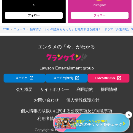
X
Instagram
フォロー
フォロー
TOP
ニュース
窪塚洋介「いい刺激をもらった」と亀梨和也を絶賛！ ドラマ『外道の歌』S
エンタメの「今」がわかる
Lawson Entertainment group
ローチケ
ローチケ[旅行]
HMV&BOOKS
会社概要
サイトポリシー
利用規約
採用情報
お問い合わせ
個人情報保護方針
個人情報の取扱いに関する公表事項及び同意事項
✕
利用者情報の外部送信について
›
東京ゲームショウ2026
話題のチケットをチェック
Copyright © Lawson Entertainment, Inc.