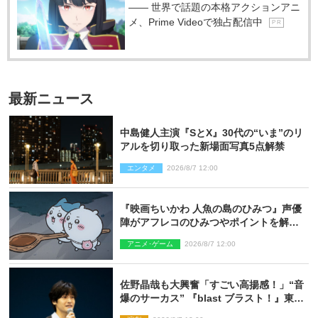
―― 世界で話題の本格アクションアニ
メ、Prime Videoで独占配信中
P R
最新ニュース
中島健人主演『SとX』30代の“いま”のリ
アルを切り取った新場面写真5点解禁
エンタメ
2026/8/7 12:00
『映画ちいかわ 人魚の島のひみつ』声優
陣がアフレコのひみつやポイントを解
説！ 新カットも到着
アニメ･ゲーム
2026/8/7 12:00
佐野晶哉も大興奮「すごい高揚感！」“音
爆のサーカス” 『blast ブラスト！』東京
公演が開幕！