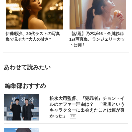
伊藤彩沙、20代ラストの写真
【話題】乃木坂46・金川紗耶
集で見せた“大人の甘さ”
1st写真集、ランジェリーカッ
ト公開！
あわせて読みたい
編集部おすすめ
松永大司監督、『犯罪者』チョン・イ
ルのオファー理由は？ 「滝川という
キャラクターに出会えたことは運が良
かった」
P R