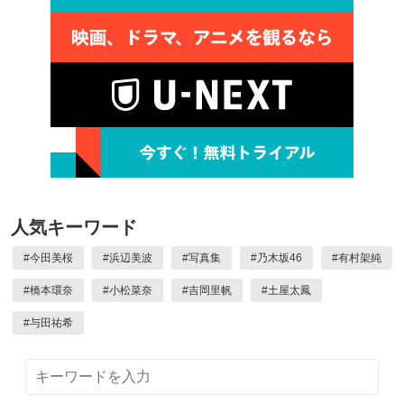
人気キーワード
#
今田美桜
#
浜辺美波
#
写真集
#
乃木坂46
#
有村架純
#
橋本環奈
#
小松菜奈
#
吉岡里帆
#
土屋太鳳
#
与田祐希