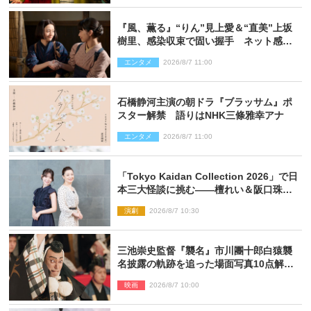
『風、薫る』“りん”見上愛＆“直美”上坂
樹里、感染収束で固い握手 ネット感動
「このバディは最強」「アツい」
エンタメ
2026/8/7 11:00
石橋静河主演の朝ドラ『ブラッサム』ポ
スター解禁 語りはNHK三條雅幸アナ
エンタメ
2026/8/7 11:00
「Tokyo Kaidan Collection 2026」で日
本三大怪談に挑む――檀れい＆阪口珠美
が語る「牡丹灯籠」の新たな魅力
演劇
2026/8/7 10:30
三池崇史監督『襲名』市川團十郎白猿襲
名披露の軌跡を追った場面写真10点解
禁！
映画
2026/8/7 10:00