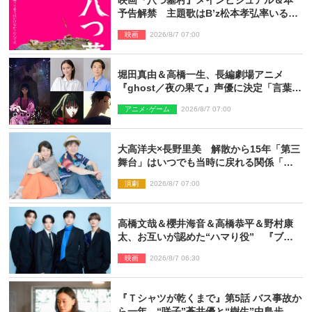
映画『八つ墓村』メインビジュアル＆本
予告解禁 主題歌はB’z松本孝弘率いる
TMG「DOOM」に決定
映画
2026/8/7 07:00
堀田真由＆高橋一生、長編劇場アニメ
『ghost／夜の果て』声優に決定「言葉に
はできない沢山の感情を思い出しまし
アニメ･ゲーム
2026/8/7 07:00
た」
大高洋夫×長野里美 解散から15年「第三
舞台」はいつでも当時に戻れる関係「や
っぱり他の方たちとは違います」
演劇
2026/8/7 07:00
高橋文哉＆櫻井海音＆高橋恭平＆野村康
太、お互いが認めた“ハマり役” 『ブル
ーロック』で築いた最高のチームワーク
映画
2026/8/7 06:30
『Ｔシャツが乾くまで』第5話 バス事故か
ら一年 “咲子”蒼井優と“樹生”中島歩は