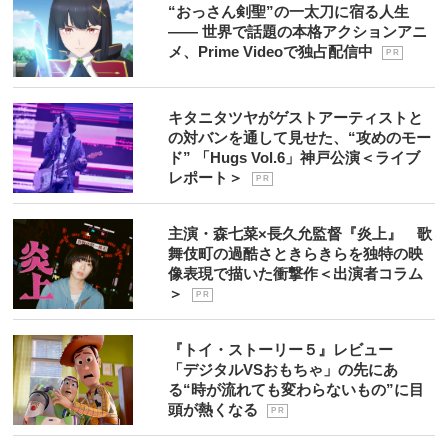
“おっさん剣聖”の一太刀に宿る人生
―― 世界で話題の本格アクションアニ
メ、Prime Videoで独占配信中
P R
キタニタツヤがゲストアーティストと
の対バンを通して見せた、“攻めのモー
ド” 「Hugs Vol.6」神戸公演＜ライブ
レポート＞
P R
主演・森七菜×長久允監督『炎上』 歌
舞伎町の過酷さときらきらを独特の映
像表現で描いた衝撃作＜出演者コラム
＞
P R
『トイ・ストーリー５』レビュー
「デジタルVSおもちゃ」の先にあ
る“時が流れても変わらないもの”に目
頭が熱くなる
P R