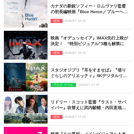
カナダの新鋭ソフィー・ロムヴァリ監督
の初長編映画『Blue Heron／ブルーヘロ
ン』10.23公開
映画
2026/8/7 10:00
映画『オデュッセイア』IMAX先行上映が
決定！ “特別ビジュアル”3種も解禁に
映画
2026/8/7 09:00
スタジオジブリ『耳をすませば』『借り
ぐらしのアリエッティ』4Kデジタルリマ
スターでIMAX上映決定！
アニメ･ゲーム
2026/8/7 07:00
リドリー・スコット監督『ラスト・サバ
イバー』吹替えに武内駿輔・内田直哉・
種崎敦美・井上和彦ら豪華声優陣が集
映画
2026/8/7 07:00
結！