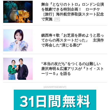
舞台『となりのトトロ』ロンドン公演
を観劇できる特別企画！ ローチケ
［旅行］海外航空券取扱スタート記念
で実施
P R
鎮西寿々歌「お芝居を辞めようと思っ
てからの再スタートだった」 主演作
で再会した“演じる喜び”
“本当の友だち”をつくるのは難しい
唐沢寿明＆広瀬アリスが『トイ・スト
ーリー５』を語る
[ADVERTISEMENT]