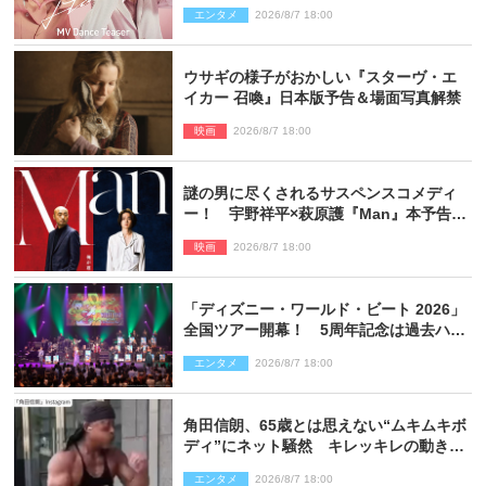
エンタメ
2026/8/7 18:00
ウサギの様子がおかしい『スターヴ・エ
イカー 召喚』日本版予告＆場面写真解禁
映画
2026/8/7 18:00
謎の男に尽くされるサスペンスコメディ
ー！ 宇野祥平×萩原護『Man』本予告＆
新ビジュアル解禁
映画
2026/8/7 18:00
「ディズニー・ワールド・ビート 2026」
全国ツアー開幕！ 5周年記念は過去ハイ
ライト＆クルーズ旅を大満喫！【潜入レ
エンタメ
2026/8/7 18:00
ポート】
角田信朗、65歳とは思えない“ムキムキボ
ディ”にネット騒然 キレッキレの動きを
披露
エンタメ
2026/8/7 18:00