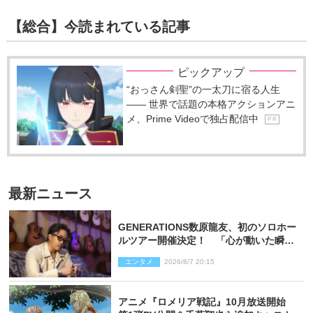
【総合】今読まれている記事
ピックアップ
“おっさん剣聖”の一太刀に宿る人生
―― 世界で話題の本格アクションアニ
メ、Prime Videoで独占配信中
P R
最新ニュース
GENERATIONS数原龍友、初のソロホー
ルツアー開催決定！ 「心が動いた瞬間
を、音に乗せてお届けできれば」
エンタメ
2026/8/7 20:15
アニメ『ロメリア戦記』10月放送開始