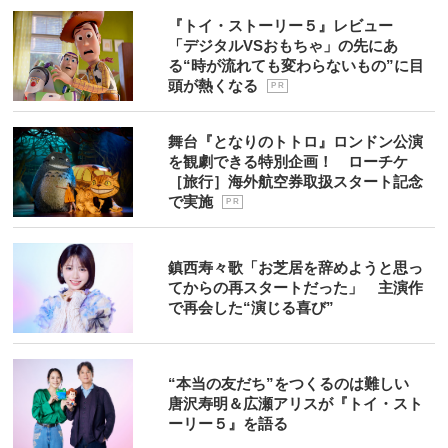
『トイ・ストーリー５』レビュー
「デジタルVSおもちゃ」の先にあ
る“時が流れても変わらないもの”に目
頭が熱くなる
P R
舞台『となりのトトロ』ロンドン公演
を観劇できる特別企画！ ローチケ
［旅行］海外航空券取扱スタート記念
で実施
P R
鎮西寿々歌「お芝居を辞めようと思っ
てからの再スタートだった」 主演作
で再会した“演じる喜び”
“本当の友だち”をつくるのは難しい
唐沢寿明＆広瀬アリスが『トイ・スト
ーリー５』を語る