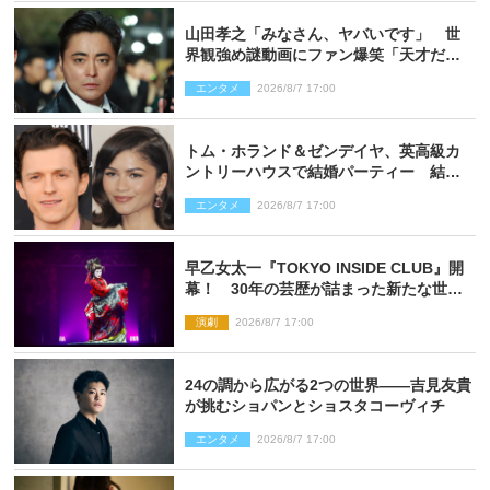
山田孝之「みなさん、ヤバいです」 世
界観強め謎動画にファン爆笑「天才だ
わ」
エンタメ
2026/8/7 17:00
トム・ホランド＆ゼンデイヤ、英高級カ
ントリーハウスで結婚パーティー 結婚
指輪を身に着けたトムも初キャッチ
エンタメ
2026/8/7 17:00
早乙女太一『TOKYO INSIDE CLUB』開
幕！ 30年の芸歴が詰まった新たな世界
観
演劇
2026/8/7 17:00
24の調から広がる2つの世界――吉見友貴
が挑むショパンとショスタコーヴィチ
エンタメ
2026/8/7 17:00