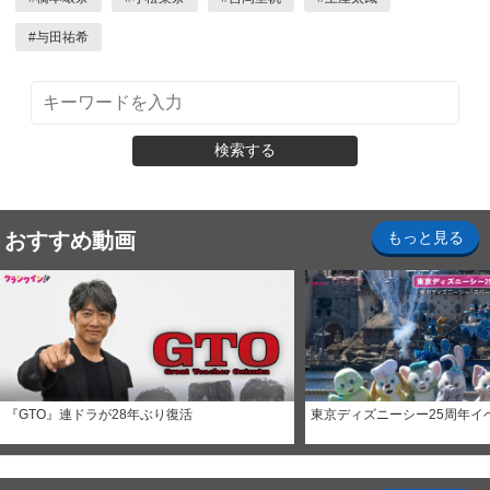
#
与田祐希
検索する
おすすめ動画
もっと見る
『GTO』連ドラが28年ぶり復活
東京ディズニーシー25周年イ