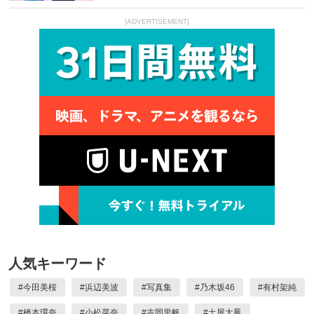
[ADVERTISEMENT]
人気キーワード
#
今田美桜
#
浜辺美波
#
写真集
#
乃木坂46
#
有村架純
#
橋本環奈
#
小松菜奈
#
吉岡里帆
#
土屋太鳳