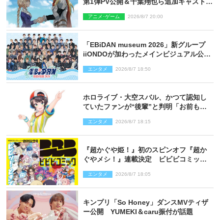
第1弾PV公開＆千葉翔也ら追加キャスト4
人を発表
アニメ･ゲーム
2026/8/7 20:00
「EBiDAN museum 2026」新グループ
iiONDOが加わったメインビジュアル公
開！ 開催記念グッズラインナップも
エンタメ
2026/8/7 18:50
ホロライブ・大空スバル、かつて認知し
ていたファンが“後輩”と判明「お前もし
かしてあのときの？」
エンタメ
2026/8/7 18:15
『超かぐや姫！』初のスピンオフ『超か
ぐやメシ！』連載決定 ビビビコミック
創刊で31作品一挙公開
エンタメ
2026/8/7 18:05
キンプリ「So Honey」ダンスMVティザ
ー公開 YUMEKI＆caru振付が話題