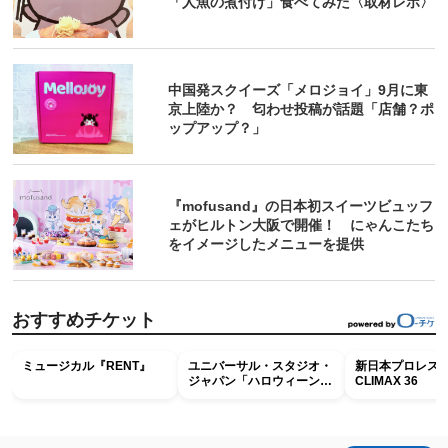
「人魚の煮付け」食べてみた〈取材レポ〉
中国発スクイーズ「メロジョイ」9月に東
京上陸か？ 匂わせ投稿が話題「店舗？ポ
ップアップ？」
『mofusand』の日本初スイーツビュッフ
ェがヒルトン大阪で開催！ にゃんこたち
をイメージしたメニューを提供
おすすめチケット
ミュージカル『RENT』
ユニバーサル・スタジオ・
新日本プロレス G
ジャパン「ハロウィーン・
CLIMAX 36
ホラー・ナイト ～オール
ナイト～パス」