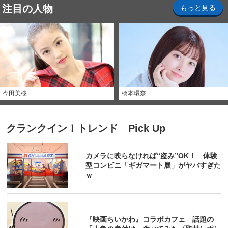
注目の人物
もっと見る
今田美桜
橋本環奈
クランクイン！トレンド Pick Up
カメラに映らなければ“盗み”OK！ 体験
型コンビニ「ギガマート展」がヤバすぎた
ｗ
『映画ちいかわ』コラボカフェ 話題の