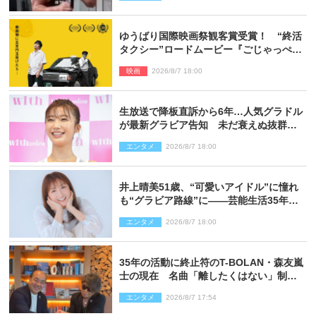
ゆうばり国際映画祭観客賞受賞！ “終活
タクシー”ロードムービー『ごじゃっぺタ
クシー』10月公開＆予告解禁
映画
2026/8/7 18:00
生放送で降板直訴から6年…人気グラドル
が最新グラビア告知 未だ衰えぬ抜群ス
タイルに反響
エンタメ
2026/8/7 18:00
井上晴美51歳、“可愛いアイドル”に憧れ
も“グラビア路線”に――芸能生活35年を
赤裸々に語る 27年ぶりに写真集発売
エンタメ
2026/8/7 18:00
35年の活動に終止符のT-BOLAN・森友嵐
士の現在 名曲「離したくはない」制作
秘話も
エンタメ
2026/8/7 17:54