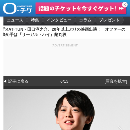
✕
ニュース
特集
インタビュー
コラム
プレゼント
元KAT-TUN・田口淳之介、20年以上ぶりの映画出演！ オファーの
決め手は『リーガル・ハイ』蘭丸役
[ADVERTISEMENT]
◀ 記事に戻る
6/13
[写真を拡大]