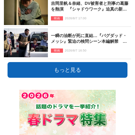
吉岡里帆＆奈緒、DV被害者と刑事の葛藤
を熱演 『シャドウワーク』迫真の新場
面写真公開
映画
2026/8/7 17:00
一瞬の油断が死に直結…『バグダッド・
メッシ』緊迫の検問シーン本編解禁 監
督メッセージも到着
映画
2026/8/7 16:50
もっと見る