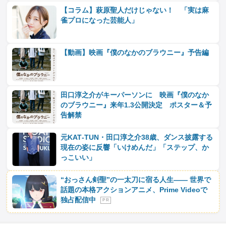
【コラム】萩原聖人だけじゃない！ 「実は麻
雀プロになった芸能人」
【動画】映画『僕のなかのブラウニー』予告編
田口淳之介がキーパーソンに 映画『僕のなか
のブラウニー』来年1.3公開決定 ポスター＆予
告解禁
元KAT‐TUN・田口淳之介38歳、ダンス披露する
現在の姿に反響「いけめんだ」「ステップ、か
っこいい」
“おっさん剣聖”の一太刀に宿る人生―― 世界で
話題の本格アクションアニメ、Prime Videoで
独占配信中
P R