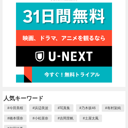
人気キーワード
#
今田美桜
#
浜辺美波
#
写真集
#
乃木坂46
#
有村架純
#
橋本環奈
#
小松菜奈
#
吉岡里帆
#
土屋太鳳