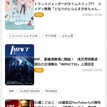
トランスジェンダーがタイムスリップ!? コ
メディ映画『となりのとらんす少女ちゃん』
11.7公開決定
映画
2026/8/7 05:00
となりのとらんす少女...
中川未悠
はるな愛
IMP.、新橋演舞場に降臨！ 滝沢秀明構成・
演出の主演舞台『IMPACT26』上演決定
演劇
2026/8/7 04:00
IMP.
CLASS SEVEN
TRAINEE
31歳こどおじ・18歳底辺YouTuberらの根性