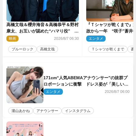
高橋文哉＆櫻井海音＆高橋恭平＆野村
『Ｔシャツが乾くまで』第
康太、お互いが認めた“ハマり役”
故から一年 “咲子”蒼井優
『ブルーロック』で築いた最高のチー
島歩は心を許しあえる関
映画
2026/8/7 06:30
エンタメ
2
ムワーク
ブルーロック
高橋文哉
Ｔシャツが乾くまで
蒼
171cm“人気ABEMAアナウンサー”の抜群プ
ロポーションに衝撃 ドレス姿が「美しい」
「品がありすぎる」
エンタメ
2026/8/7 06:00
瀧山あかね
アナウンサー
インスタグラム