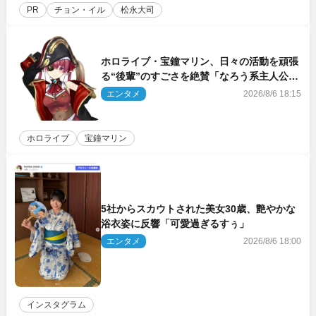
PR
チョン・イル
松永大司
ホロライブ・宝鐘マリン、日々の活動を頑張
る“後輩”のすごさを絶賛「なろう系主人公ま
である」
エンタメ
2026/8/6 18:15
ホロライブ
宝鐘マリン
5社からスカウトされた美女30歳、艶やかな
浴衣姿に反響「可愛過ぎるすぅ」
エンタメ
2026/8/6 18:00
インスタグラム