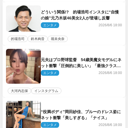
どういう関係!? 的場浩司インスタに“自慢
の娘”元乃木坂46美女2人が登場し反響
エンタメ
2026/8/6 18:00
的場浩司
鈴木絢音
堀未央奈
元夫はプロ野球監督 54歳美魔女モデルにネ
ット衝撃「圧倒的に美しい」「最強クラス」
「うっとり」
エンタメ
2026/8/6 18:00
大河内志保
インスタグラム
“役満ボディ”岡田紗佳、ブルーのドレス姿に
ネット衝撃「美しすぎる」「ナイス」
エンタメ
2026/8/6 18:00