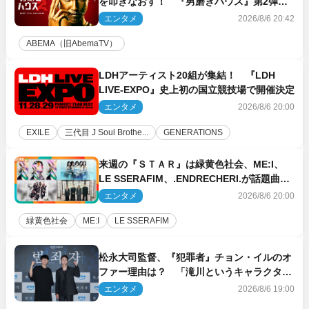
を叩きなおす！ 『男磨きハウス』第2弾コ
ーチ陣発表
エンタメ
2026/8/6 20:42
ABEMA（旧AbemaTV）
LDHアーティスト20組が集結！ 『LDH
LIVE‐EXPO』史上初の国立競技場で開催決定
エンタメ
2026/8/6 20:00
EXILE
三代目 J Soul Brothe...
GENERATIONS
来週の『ＳＴＡＲ』は緑黄色社会、ME:I、
LE SSERAFIM、.ENDRECHERI.が話題曲を
パフォーマンス！
エンタメ
2026/8/6 20:00
緑黄色社会
ME:I
LE SSERAFIM
松永大司監督、『犯罪者』チョン・イルのオ
ファー理由は？ 「滝川というキャラクター
に出会えたことは本当に運が良かった」
エンタメ
2026/8/6 19:00