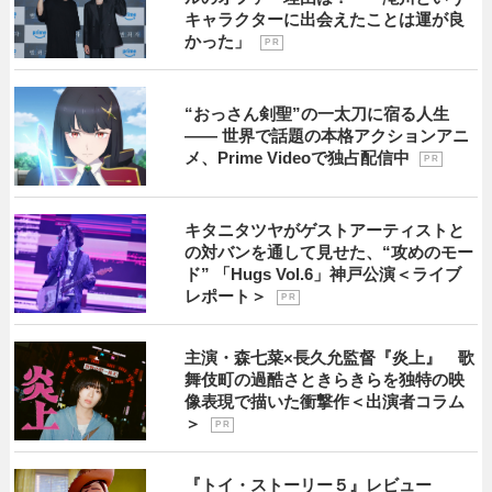
キャラクターに出会えたことは運が良
かった」
P R
“おっさん剣聖”の一太刀に宿る人生
―― 世界で話題の本格アクションアニ
メ、Prime Videoで独占配信中
P R
キタニタツヤがゲストアーティストと
の対バンを通して見せた、“攻めのモー
ド” 「Hugs Vol.6」神戸公演＜ライブ
レポート＞
P R
主演・森七菜×長久允監督『炎上』 歌
舞伎町の過酷さときらきらを独特の映
像表現で描いた衝撃作＜出演者コラム
＞
P R
『トイ・ストーリー５』レビュー