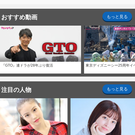
おすすめ動画
もっと見る
『GTO』連ドラが28年ぶり復活
東京ディズニーシー25周年イ
注目の人物
もっと見る