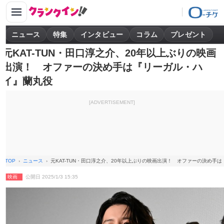
ニュース
特集
インタビュー
コラム
プレゼント
元KAT-TUN・田口淳之介、20年以上ぶりの映画
出演！ オファーの決め手は『リーガル・ハ
イ』蘭丸役
[ADVERTISEMENT]
TOP
ニュース
元KAT-TUN・田口淳之介、20年以上ぶりの映画出演！ オファーの決め手
映画
公開日 2025/1/3 15:35