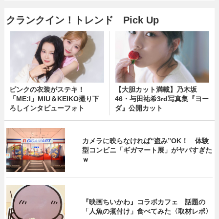
クランクイン！トレンド Pick Up
ピンクの衣装がステキ！
【大胆カット満載】乃木坂
「ME:I」MIU＆KEIKO撮り下
46・与田祐希3rd写真集『ヨー
ろしインタビューフォト
ダ』公開カット
カメラに映らなければ“盗み”OK！ 体験
型コンビニ「ギガマート展」がヤバすぎた
ｗ
『映画ちいかわ』コラボカフェ 話題の
「人魚の煮付け」食べてみた〈取材レポ〉