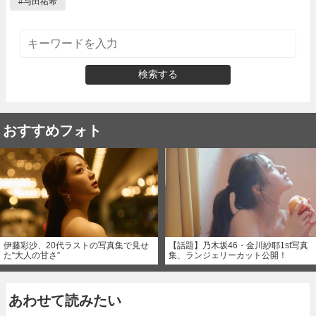
#
与田祐希
検索する
おすすめフォト
伊藤彩沙、20代ラストの写真集で見せ
【話題】乃木坂46・金川紗耶1st写真
た“大人の甘さ”
集、ランジェリーカット公開！
あわせて読みたい