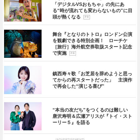
「デジタルVSおもちゃ」の先にあ
る“時が流れても変わらないもの”に目
頭が熱くなる
P R
舞台『となりのトトロ』ロンドン公演
を観劇できる特別企画！ ローチケ
［旅行］海外航空券取扱スタート記念
で実施
P R
鎮西寿々歌「お芝居を辞めようと思っ
てからの再スタートだった」 主演作
で再会した“演じる喜び”
“本当の友だち”をつくるのは難しい
唐沢寿明＆広瀬アリスが『トイ・スト
ーリー５』を語る
[ADVERTISEMENT]