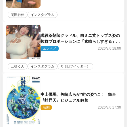
岡田紗佳
インスタグラム
現役薬剤師グラドル、白ミニ丈トップス姿の
抜群プロポーションに「素晴らしすぎる」
「すっっっご！」とネット絶賛
エンタメ
2026/8/6 18:00
三橋くん
インスタグラム
X（旧ツイッター）
中山優馬、矢崎広らが“蛙の姿”に！ 舞台
『蛙昇天』ビジュアル解禁
演劇
2026/8/6 17:30