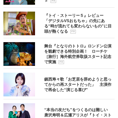
＞
P R
『トイ・ストーリー５』レビュー
「デジタルVSおもちゃ」の先にあ
る“時が流れても変わらないもの”に目
頭が熱くなる
P R
舞台『となりのトトロ』ロンドン公演
を観劇できる特別企画！ ローチケ
［旅行］海外航空券取扱スタート記念
で実施
P R
鎮西寿々歌「お芝居を辞めようと思っ
てからの再スタートだった」 主演作
で再会した“演じる喜び”
“本当の友だち”をつくるのは難しい
唐沢寿明＆広瀬アリスが『トイ・スト