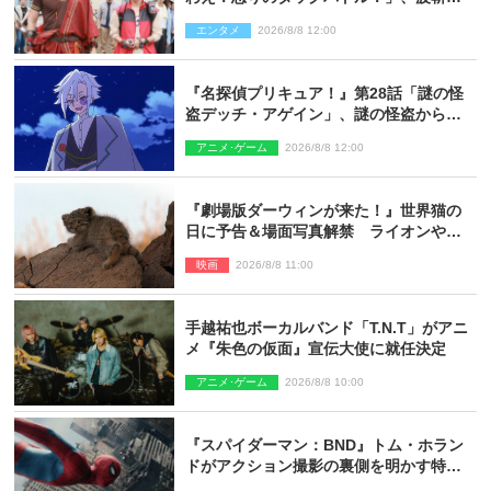
ギリコがハンターバトルを挑んできた！
エンタメ
2026/8/8 12:00
『名探偵プリキュア！』第28話「謎の怪
盗デッチ・アゲイン」、謎の怪盗から不
思議な予告状が届く
アニメ･ゲーム
2026/8/8 12:00
『劇場版ダーウィンが来た！』世界猫の
日に予告＆場面写真解禁 ライオンやマ
ヌルネコの赤ちゃんが大集合
映画
2026/8/8 11:00
手越祐也ボーカルバンド「T.N.T」がアニ
メ『朱色の仮面』宣伝大使に就任決定
アニメ･ゲーム
2026/8/8 10:00
『スパイダーマン：BND』トム・ホラン
ドがアクション撮影の裏側を明かす特別
映像解禁