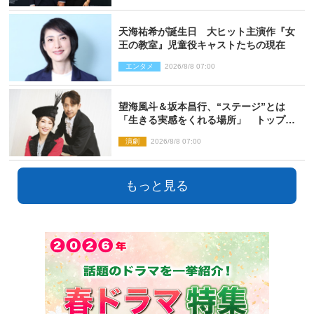
天海祐希が誕生日 大ヒット主演作『女
王の教室』児童役キャストたちの現在
エンタメ
2026/8/8 07:00
望海風斗＆坂本昌行、“ステージ”とは
「生きる実感をくれる場所」 トップを
走り続ける原動力を語る
演劇
2026/8/8 07:00
もっと見る