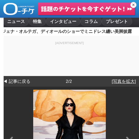
✕
ニュース
特集
インタビュー
コラム
プレゼント
ジェナ・オルテガ、ディオールのショーでミニドレス纏い美脚披露
[ADVERTISEMENT]
◀ 記事に戻る
2/2
[写真を拡大]