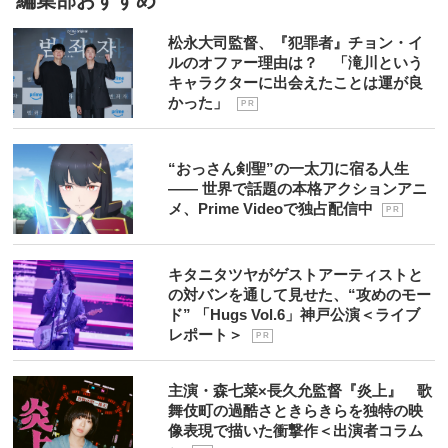
編集部おすすめ
松永大司監督、『犯罪者』チョン・イ
ルのオファー理由は？ 「滝川という
キャラクターに出会えたことは運が良
かった」
P R
“おっさん剣聖”の一太刀に宿る人生
―― 世界で話題の本格アクションアニ
メ、Prime Videoで独占配信中
P R
キタニタツヤがゲストアーティストと
の対バンを通して見せた、“攻めのモー
ド” 「Hugs Vol.6」神戸公演＜ライブ
レポート＞
P R
主演・森七菜×長久允監督『炎上』 歌
舞伎町の過酷さときらきらを独特の映
像表現で描いた衝撃作＜出演者コラム