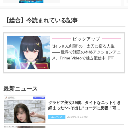
【総合】今読まれている記事
ピックアップ
“おっさん剣聖”の一太刀に宿る人生
―― 世界で話題の本格アクションアニ
メ、Prime Videoで独占配信中
P R
最新ニュース
グラビア美女29歳、タイトなニット引き
締まった“へそ出し”コーデに反響「可愛
い過ぎる」
エンタメ
2026/8/8 18:00