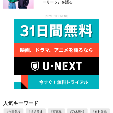
ーリー５』を語る
[ADVERTISEMENT]
人気キーワード
#
今田美桜
#
浜辺美波
#
写真集
#
乃木坂46
#
有村架純