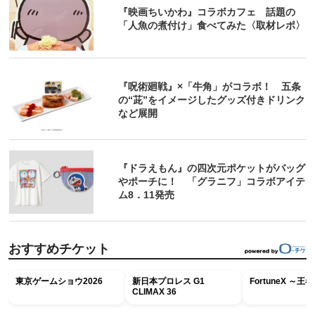
『映画ちいかわ』コラボカフェ 話題の
「人魚の煮付け」食べてみた〈取材レポ〉
『呪術廻戦』×「牛角」がコラボ！ 五条
の“茈”をイメージしたグッズ付きドリンク
など展開
『ドラえもん』の四次元ポケットがバッグ
やポーチに！ 「グラニフ」コラボアイテ
ム8．11発売
おすすめチケット
東京ゲームショウ2026
新日本プロレス G1
FortuneX ～
CLIMAX 36