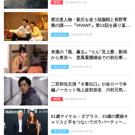
映画
2026/8/8 10:00
要注意人物・新庄を追う頭脳戦と長野専
務の謎――『VIVANT』第12話を振り返
る！
エンタメ
2026/8/8 09:00
来週の『風、薫る』“りん”見上愛、新潟
から東京へ 恵風看護婦会での初仕事に
向かう
エンタメ
2026/8/8 08:15
二宮和也主演『８番出口』が金ローで本
編ノーカット地上波初放送 川村元気監
督＆二宮コメント到着
映画
2026/8/8 08:00
81歳マイケル・ダグラス、23歳の愛娘キ
ャリスと手をつないでガラパーティーに
来場
エンタメ
2026/8/8 08:00