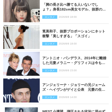
「脚の長さ比べ勝てる人いないでし
ょ？」身長182cm美女モデル、抜群のプ
ロポーションにネット衝撃
エンタメ
2026/8/8 18:00
筧美和子、抜群プロポーションにネット
衝撃「美しすぎる」「スゴイ」
エンタメ
2026/8/8 18:00
アントニオ・バンデラス、2014年に離婚
した元妻メラニー・グリフィスは今も
「親友の一人」
エンタメ
2026/8/8 15:00
アンジェリーナ・ジョリーの兄ジェーム
ズ・ヘイヴンがゲイと公表 元妻の生配
信で明らかに
エンタメ
2026/8/8 14:00
WEST.小瀧望、弾圧される状況に屈せず