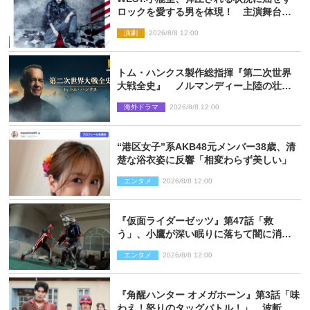
ロックを愛する男を体現！ 主演舞台
『ロックンロール』ビジュアル解禁
演劇
2026/8/8 12:00
トム・ハンクス製作総指揮『第二次世界
大戦全史』 ノルマンディー上陸の壮絶
な戦場を収めた特別映像解禁
海外ドラマ
2026/8/8 12:00
“港区女子”系AKB48元メンバー38歳、清
楚な浴衣姿に反響「相変わらず美しい」
エンタメ
2026/8/8 12:00
『仮面ライダーゼッツ』第47話「救
う」、小鷹が深い眠りに落ちて闇に消え
る…？
エンタメ
2026/8/8 12:00
『角醒ハンター オメガホーン』第3話「味
わえ！怒りのタッグバトル！」、波斬の