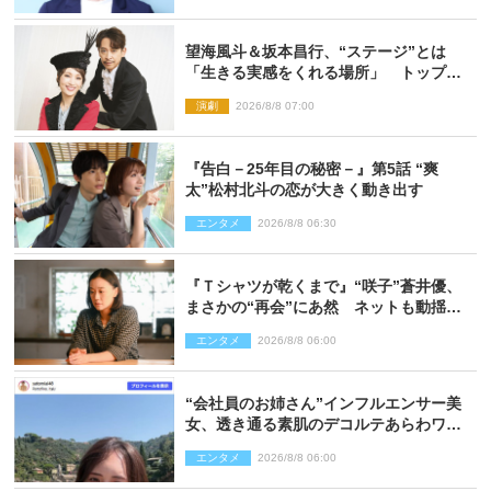
望海風斗＆坂本昌行、“ステージ”とは
「生きる実感をくれる場所」 トップを
走り続ける原動力を語る
演劇
2026/8/8 07:00
『告白－25年目の秘密－』第5話 “爽
太”松村北斗の恋が大きく動き出す
エンタメ
2026/8/8 06:30
『Ｔシャツが乾くまで』“咲子”蒼井優、
まさかの“再会”にあ然 ネットも動揺
「びっくりした!!」「今さら?!」（ネタバ
エンタメ
2026/8/8 06:00
レあり）
“会社員のお姉さん”インフルエンサー美
女、透き通る素肌のデコルテあらわワン
ピ姿に反響
エンタメ
2026/8/8 06:00