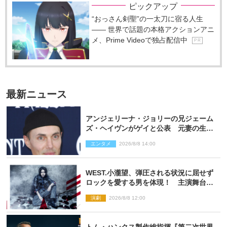
ピックアップ
“おっさん剣聖”の一太刀に宿る人生
―― 世界で話題の本格アクションアニ
メ、Prime Videoで独占配信中
P R
最新ニュース
アンジェリーナ・ジョリーの兄ジェーム
ズ・ヘイヴンがゲイと公表 元妻の生配
信で明らかに
エンタメ
2026/8/8 14:00
WEST.小瀧望、弾圧される状況に屈せず
ロックを愛する男を体現！ 主演舞台
『ロックンロール』ビジュアル解禁
演劇
2026/8/8 12:00