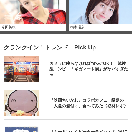
今田美桜
橋本環奈
クランクイン！トレンド Pick Up
カメラに映らなければ“盗み”OK！ 体験
型コンビニ「ギガマート展」がヤバすぎた
ｗ
『映画ちいかわ』コラボカフェ 話題の
「人魚の煮付け」食べてみた〈取材レポ〉
『ムーミン』やピーターラビットの“2027