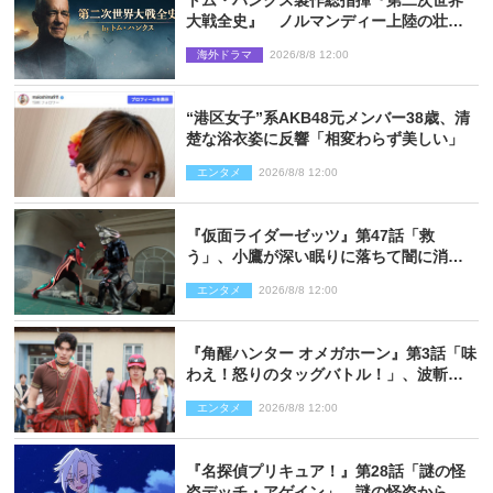
トム・ハンクス製作総指揮『第二次世界
大戦全史』 ノルマンディー上陸の壮絶
な戦場を収めた特別映像解禁
海外ドラマ
2026/8/8 12:00
“港区女子”系AKB48元メンバー38歳、清
楚な浴衣姿に反響「相変わらず美しい」
エンタメ
2026/8/8 12:00
『仮面ライダーゼッツ』第47話「救
う」、小鷹が深い眠りに落ちて闇に消え
る…？
エンタメ
2026/8/8 12:00
『角醒ハンター オメガホーン』第3話「味
わえ！怒りのタッグバトル！」、波斬の
ギリコがハンターバトルを挑んできた！
エンタメ
2026/8/8 12:00
『名探偵プリキュア！』第28話「謎の怪
盗デッチ・アゲイン」、謎の怪盗から不