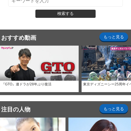
検索する
おすすめ動画
もっと見る
『GTO』連ドラが28年ぶり復活
東京ディズニーシー25周年イ
注目の人物
もっと見る