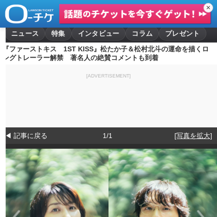
✕
ニュース
特集
インタビュー
コラム
プレゼント
『ファーストキス 1ST KISS』松たか子＆松村北斗の運命を描くロ
ングトレーラー解禁 著名人の絶賛コメントも到着
[ADVERTISEMENT]
◀ 記事に戻る
1/1
[写真を拡大]