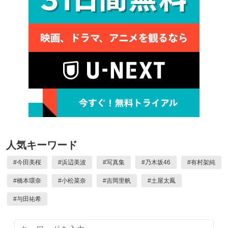
人気キーワード
#
今田美桜
#
浜辺美波
#
写真集
#
乃木坂46
#
有村架純
#
橋本環奈
#
小松菜奈
#
吉岡里帆
#
土屋太鳳
#
与田祐希