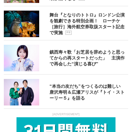
舞台『となりのトトロ』ロンドン公演
を観劇できる特別企画！ ローチケ
［旅行］海外航空券取扱スタート記念
で実施
P R
鎮西寿々歌「お芝居を辞めようと思っ
てからの再スタートだった」 主演作
で再会した“演じる喜び”
“本当の友だち”をつくるのは難しい
唐沢寿明＆広瀬アリスが『トイ・スト
ーリー５』を語る
[ADVERTISEMENT]