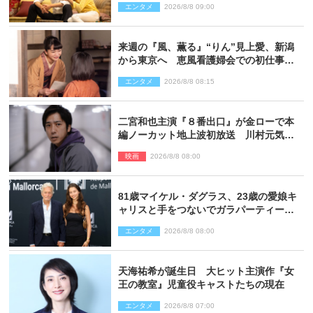
エンタメ
2026/8/8 09:00
来週の『風、薫る』“りん”見上愛、新潟
から東京へ 恵風看護婦会での初仕事に
向かう
エンタメ
2026/8/8 08:15
二宮和也主演『８番出口』が金ローで本
編ノーカット地上波初放送 川村元気監
督＆二宮コメント到着
映画
2026/8/8 08:00
81歳マイケル・ダグラス、23歳の愛娘キ
ャリスと手をつないでガラパーティーに
来場
エンタメ
2026/8/8 08:00
天海祐希が誕生日 大ヒット主演作『女
王の教室』児童役キャストたちの現在
エンタメ
2026/8/8 07:00