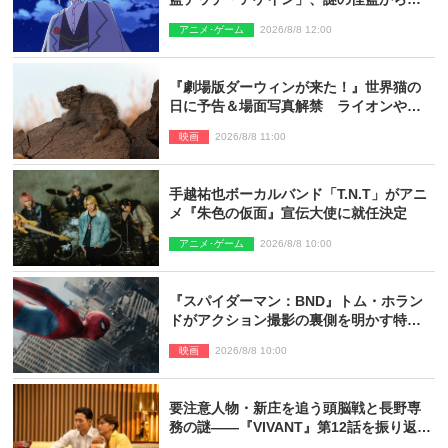
思議な予告状が届く
アニメ･ゲーム
2026/8/8 12:00
『劇場版ダーウィンが来た！』世界猫の
日に予告＆場面写真解禁 ライオンやマ
ヌルネコの赤ちゃんが大集合
映画
2026/8/8 11:00
手越祐也ボーカルバンド「T.N.T」がアニ
メ『朱色の仮面』宣伝大使に就任決定
アニメ･ゲーム
2026/8/8 10:00
『スパイダーマン：BND』トム・ホラン
ドがアクション撮影の裏側を明かす特別
映像解禁
映画
2026/8/8 10:00
要注意人物・新庄を追う頭脳戦と長野専
務の謎――『VIVANT』第12話を振り返
る！