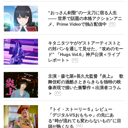
“おっさん剣聖”の一太刀に宿る人生
―― 世界で話題の本格アクションアニ
メ、Prime Videoで独占配信中
P R
キタニタツヤがゲストアーティストと
の対バンを通して見せた、“攻めのモー
ド” 「Hugs Vol.6」神戸公演＜ライブ
レポート＞
P R
主演・森七菜×長久允監督『炎上』 歌
舞伎町の過酷さときらきらを独特の映
像表現で描いた衝撃作＜出演者コラム
＞
P R
『トイ・ストーリー５』レビュー
「デジタルVSおもちゃ」の先にあ
る“時が流れても変わらないもの”に目
頭が熱くなる
P R