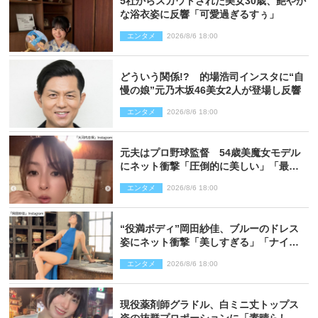
5社からスカウトされた美女30歳、艶やか
な浴衣姿に反響「可愛過ぎるすぅ」
エンタメ
2026/8/6 18:00
どういう関係!? 的場浩司インスタに“自
慢の娘”元乃木坂46美女2人が登場し反響
エンタメ
2026/8/6 18:00
元夫はプロ野球監督 54歳美魔女モデル
にネット衝撃「圧倒的に美しい」「最強
クラス」「うっとり」
エンタメ
2026/8/6 18:00
“役満ボディ”岡田紗佳、ブルーのドレス
姿にネット衝撃「美しすぎる」「ナイ
ス」
エンタメ
2026/8/6 18:00
現役薬剤師グラドル、白ミニ丈トップス