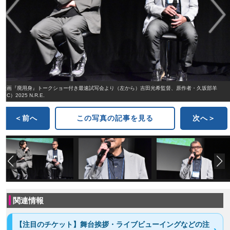
映画『廃用身』トークショー付き最速試写会より（左から）吉田光希監督、原作者・久坂部羊
（C）2025 N.R.E.
＜前へ
この写真の記事を見る
次へ＞
関連情報
【注目のチケット】舞台挨拶・ライブビューイングなどの注