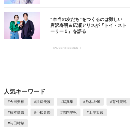
“本当の友だち”をつくるのは難しい
唐沢寿明＆広瀬アリスが『トイ・スト
ーリー５』を語る
[ADVERTISEMENT]
人気キーワード
#
今田美桜
#
浜辺美波
#
写真集
#
乃木坂46
#
有村架純
#
橋本環奈
#
小松菜奈
#
吉岡里帆
#
土屋太鳳
#
与田祐希