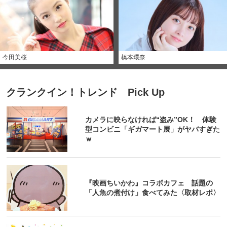
今田美桜
橋本環奈
クランクイン！トレンド Pick Up
カメラに映らなければ“盗み”OK！ 体験
型コンビニ「ギガマート展」がヤバすぎた
ｗ
『映画ちいかわ』コラボカフェ 話題の
「人魚の煮付け」食べてみた〈取材レポ〉