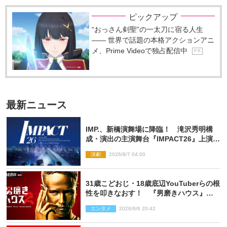
ピックアップ
“おっさん剣聖”の一太刀に宿る人生
―― 世界で話題の本格アクションアニ
メ、Prime Videoで独占配信中
P R
最新ニュース
IMP.、新橋演舞場に降臨！ 滝沢秀明構
成・演出の主演舞台『IMPACT26』上演決
定
演劇
2026/8/7 04:00
31歳こどおじ・18歳底辺YouTuberらの根
性を叩きなおす！ 『男磨きハウス』第2
弾コーチ陣発表
エンタメ
2026/8/6 20:42