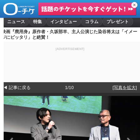
✕
ニュース
特集
インタビュー
コラム
プレゼント
映画『廃用身』原作者・久坂部羊、主人公演じた染谷将太は「イメー
ジにピッタリ」と絶賛！
[ADVERTISEMENT]
◀ 記事に戻る
1/10
[写真を拡大]