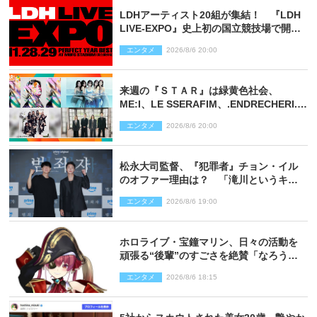
LDHアーティスト20組が集結！ 『LDH
LIVE‐EXPO』史上初の国立競技場で開催
決定
エンタメ
2026/8/6 20:00
来週の『ＳＴＡＲ』は緑黄色社会、
ME:I、LE SSERAFIM、.ENDRECHERI.が
話題曲をパフォーマンス！
エンタメ
2026/8/6 20:00
松永大司監督、『犯罪者』チョン・イル
のオファー理由は？ 「滝川というキャ
ラクターに出会えたことは本当に運が良
エンタメ
2026/8/6 19:00
かった」
ホロライブ・宝鐘マリン、日々の活動を
頑張る“後輩”のすごさを絶賛「なろう系
主人公まである」
エンタメ
2026/8/6 18:15