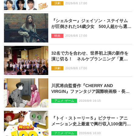
演劇
2026/8/6 17:00
『シェルター』ジェイソン・ステイサム
が圧倒された14歳少女 500人超から選出
された新鋭ボディ・レイ・ブレスナック
映画
2026/8/6 17:00
とは
32名で力を合わせ、世界初上演の新作を
演じ切る！ ネルケプランニング「夏休
み！オン・ワークショップ2026」レポー
演劇
2026/8/6 17:00
ト【最終日】
川尻将由監督作『CHERRY AND
VIRGIN』ファンタジア国際映画祭・長編
アニメ部門で観客賞・金賞受賞！
アニメ･ゲーム
2026/8/6 16:15
『トイ・ストーリー５』ピクサー・アニ
メーション史上最速で興行収入100億円突
破 シリーズNo.1興収が目前
アニメ･ゲーム
2026/8/6 16:00