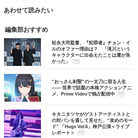
あわせて読みたい
編集部おすすめ
松永大司監督、『犯罪者』チョン・イ
ルのオファー理由は？ 「滝川という
キャラクターに出会えたことは運が良
かった」
P R
“おっさん剣聖”の一太刀に宿る人生
―― 世界で話題の本格アクションアニ
メ、Prime Videoで独占配信中
P R
キタニタツヤがゲストアーティストと
の対バンを通して見せた、“攻めのモー
ド” 「Hugs Vol.6」神戸公演＜ライブ
レポート＞
P R