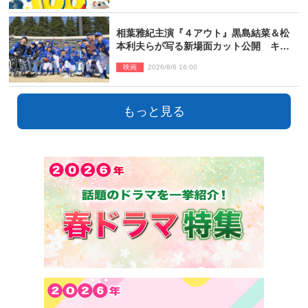
相葉雅紀主演『４アウト』黒島結菜＆松
本利夫らが写る新場面カット公開 キャ
スト登壇イベントも決定
映画
2026/8/6 16:00
もっと見る