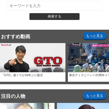
検索する
おすすめ動画
もっと見る
『GTO』連ドラが28年ぶり復活
東京ディズニーシー25周年イ
注目の人物
もっと見る