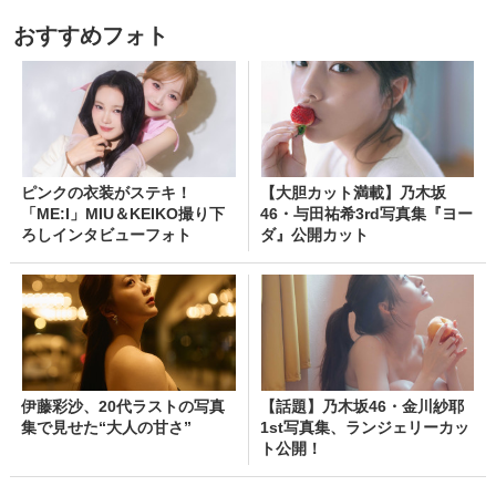
おすすめフォト
ピンクの衣装がステキ！
【大胆カット満載】乃木坂
「ME:I」MIU＆KEIKO撮り下
46・与田祐希3rd写真集『ヨー
ろしインタビューフォト
ダ』公開カット
伊藤彩沙、20代ラストの写真
【話題】乃木坂46・金川紗耶
集で見せた“大人の甘さ”
1st写真集、ランジェリーカッ
ト公開！