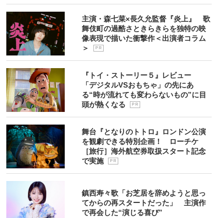
主演・森七菜×長久允監督『炎上』 歌
舞伎町の過酷さときらきらを独特の映
像表現で描いた衝撃作＜出演者コラム
＞
P R
『トイ・ストーリー５』レビュー
「デジタルVSおもちゃ」の先にあ
る“時が流れても変わらないもの”に目
頭が熱くなる
P R
舞台『となりのトトロ』ロンドン公演
を観劇できる特別企画！ ローチケ
［旅行］海外航空券取扱スタート記念
で実施
P R
鎮西寿々歌「お芝居を辞めようと思っ
てからの再スタートだった」 主演作
で再会した“演じる喜び”