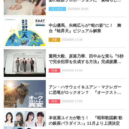
姿の抜群プロポーションに「素晴らしす
ぎる」「すっっっご！」とネット絶賛
エンタメ
2026/8/6 18:00
中山優馬、矢崎広らが“蛙の姿”に！ 舞
台『蛙昇天』ビジュアル解禁
演劇
2026/8/6 17:30
重岡大毅、原菜乃華、田中みな実ら『5秒
で完全犯罪を生成する方法』完成披露に
登壇！ それぞれのAI活用術も発表
映画
2026/8/6 17:05
アン・ハサウェイ＆ユアン・マクレガー
に恐竜がロックオン？ 『オークストリ
ートの異変』新ビジュアル＆本編映像初
映画
2026/8/6 17:00
解禁
本仮屋ユイカが歌う！ 『昭和歌謡劇 歌
の銀座パラダイス♪』11月より上演決定