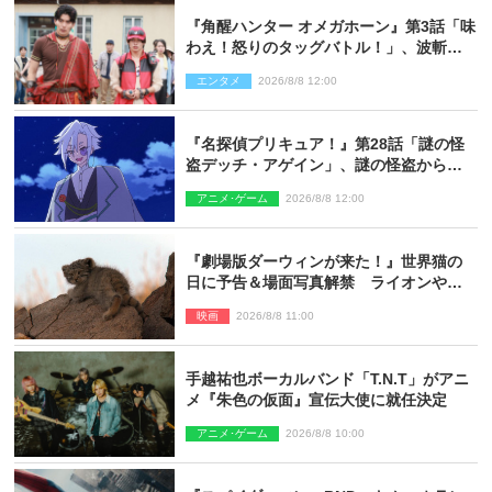
『角醒ハンター オメガホーン』第3話「味
わえ！怒りのタッグバトル！」、波斬の
ギリコがハンターバトルを挑んできた！
エンタメ
2026/8/8 12:00
『名探偵プリキュア！』第28話「謎の怪
盗デッチ・アゲイン」、謎の怪盗から不
思議な予告状が届く
アニメ･ゲーム
2026/8/8 12:00
『劇場版ダーウィンが来た！』世界猫の
日に予告＆場面写真解禁 ライオンやマ
ヌルネコの赤ちゃんが大集合
映画
2026/8/8 11:00
手越祐也ボーカルバンド「T.N.T」がアニ
メ『朱色の仮面』宣伝大使に就任決定
アニメ･ゲーム
2026/8/8 10:00