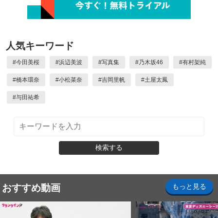
人気キーワード
#
今田美桜
#
浜辺美波
#
写真集
#
乃木坂46
#
有村架純
#
橋本環奈
#
小松菜奈
#
吉岡里帆
#
土屋太鳳
#
与田祐希
検索する
おすすめ動画
もっと見る