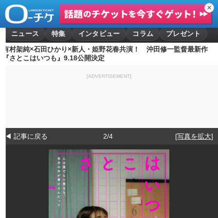
✕
ニュース
特集
インタビュー
コラム
プレゼント
有村架純×石田ひかり×新人・姫野花春共演！ 沖田修一監督最新作
『さとこはいつも』9.18公開決定
[ADVERTISEMENT]
◀ 記事に戻る
2/4
[写真を拡大]