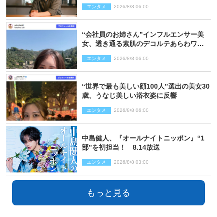
「びっくりした!!」「今さら?!」（ネタバ
エンタメ
2026/8/8 06:00
レあり）
“会社員のお姉さん”インフルエンサー美
女、透き通る素肌のデコルテあらわワン
ピ姿に反響
エンタメ
2026/8/8 06:00
“世界で最も美しい顔100人”選出の美女30
歳、うなじ美しい浴衣姿に反響
エンタメ
2026/8/8 06:00
中島健人、『オールナイトニッポン』“1
部”を初担当！ 8.14放送
エンタメ
2026/8/8 03:00
もっと見る