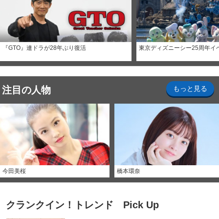
『GTO』連ドラが28年ぶり復活
東京ディズニーシー25周年イ
注目の人物
もっと見る
今田美桜
橋本環奈
クランクイン！トレンド Pick Up