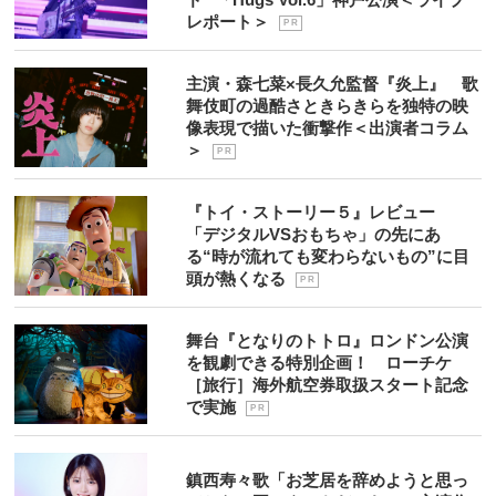
レポート＞
P R
主演・森七菜×長久允監督『炎上』 歌
舞伎町の過酷さときらきらを独特の映
像表現で描いた衝撃作＜出演者コラム
＞
P R
『トイ・ストーリー５』レビュー
「デジタルVSおもちゃ」の先にあ
る“時が流れても変わらないもの”に目
頭が熱くなる
P R
舞台『となりのトトロ』ロンドン公演
を観劇できる特別企画！ ローチケ
［旅行］海外航空券取扱スタート記念
で実施
P R
鎮西寿々歌「お芝居を辞めようと思っ