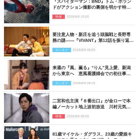
『スパイダーマン：BND』トム・ホラン
ドがアクション撮影の裏側を明かす特別
映像解禁
映画
2026/8/8 10:00
要注意人物・新庄を追う頭脳戦と長野専
務の謎――『VIVANT』第12話を振り返
る！
エンタメ
2026/8/8 09:00
来週の『風、薫る』“りん”見上愛、新潟
から東京へ 恵風看護婦会での初仕事に
向かう
エンタメ
2026/8/8 08:15
二宮和也主演『８番出口』が金ローで本
編ノーカット地上波初放送 川村元気監
督＆二宮コメント到着
映画
2026/8/8 08:00
81歳マイケル・ダグラス、23歳の愛娘キ