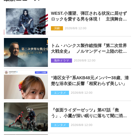
WEST.小瀧望、弾圧される状況に屈せず
ロックを愛する男を体現！ 主演舞台
『ロックンロール』ビジュアル解禁
演劇
2026/8/8 12:00
トム・ハンクス製作総指揮『第二次世界
大戦全史』 ノルマンディー上陸の壮絶
な戦場を収めた特別映像解禁
海外ドラマ
2026/8/8 12:00
“港区女子”系AKB48元メンバー38歳、清
楚な浴衣姿に反響「相変わらず美しい」
エンタメ
2026/8/8 12:00
『仮面ライダーゼッツ』第47話「救
う」、小鷹が深い眠りに落ちて闇に消え
る…？
エンタメ
2026/8/8 12:00