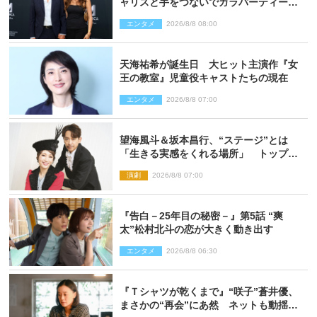
ャリスと手をつないでガラパーティーに
来場
エンタメ
2026/8/8 08:00
天海祐希が誕生日 大ヒット主演作『女
王の教室』児童役キャストたちの現在
エンタメ
2026/8/8 07:00
望海風斗＆坂本昌行、“ステージ”とは
「生きる実感をくれる場所」 トップを
走り続ける原動力を語る
演劇
2026/8/8 07:00
『告白－25年目の秘密－』第5話 “爽
太”松村北斗の恋が大きく動き出す
エンタメ
2026/8/8 06:30
『Ｔシャツが乾くまで』“咲子”蒼井優、
まさかの“再会”にあ然 ネットも動揺