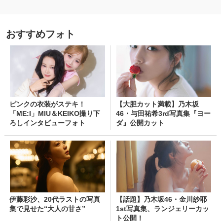
おすすめフォト
ピンクの衣装がステキ！
【大胆カット満載】乃木坂
「ME:I」MIU＆KEIKO撮り下
46・与田祐希3rd写真集『ヨー
ろしインタビューフォト
ダ』公開カット
伊藤彩沙、20代ラストの写真
【話題】乃木坂46・金川紗耶
集で見せた“大人の甘さ”
1st写真集、ランジェリーカッ
ト公開！