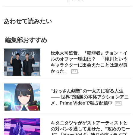
あわせて読みたい
編集部おすすめ
松永大司監督、『犯罪者』チョン・イ
ルのオファー理由は？ 「滝川という
キャラクターに出会えたことは運が良
かった」
P R
“おっさん剣聖”の一太刀に宿る人生
―― 世界で話題の本格アクションアニ
メ、Prime Videoで独占配信中
P R
キタニタツヤがゲストアーティストと
の対バンを通して見せた、“攻めのモー
ド” 「Hugs Vol.6」神戸公演＜ライブ