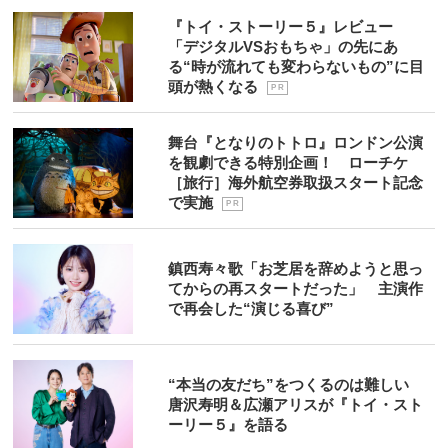
『トイ・ストーリー５』レビュー
「デジタルVSおもちゃ」の先にあ
る“時が流れても変わらないもの”に目
頭が熱くなる
P R
舞台『となりのトトロ』ロンドン公演
を観劇できる特別企画！ ローチケ
［旅行］海外航空券取扱スタート記念
で実施
P R
鎮西寿々歌「お芝居を辞めようと思っ
てからの再スタートだった」 主演作
で再会した“演じる喜び”
“本当の友だち”をつくるのは難しい
唐沢寿明＆広瀬アリスが『トイ・スト
ーリー５』を語る