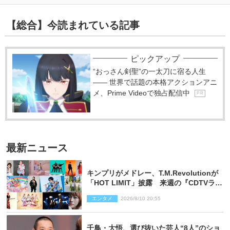
【総合】今読まれている記事
ピックアップ
“おっさん剣聖”の一太刀に宿る人生
―― 世界で話題の本格アクションアニ
メ、Prime Videoで独占配信中
P R
最新ニュース
キンプリがメドレー、T.M.Revolutionが
「HOT LIMIT」披露 来週の『CDTVライ
ブ！ライブ！』
エンタメ
2026/8/10 20:55
千鳥・大悟、選び抜いた芸人“8人”のショ