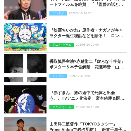
ートフィルムを絶賛 「『監督の話とか
来るんじゃない？』みたいな人間もいま
エンタメ
2026/8/10 20:30
した」
『映画ちいかわ』原作者・ナガノがキャ
ラクター誕生秘話などを語る！ ロング
インタビュー＆新規カット解禁
アニメ･ゲーム
2026/8/10 20:00
香取慎吾主演×赤楚衛二『虚ろな十字架』
ポスター＆本予告解禁 花瀬琴音・山中
崇らオールキャスト発表
エンタメ
2026/8/10 20:00
『赤ずきん、旅の途中で死体と出会
う。』TVアニメ化決定 宮本侑芽＆関根
明良出演＆ティザーPV公開
アニメ･ゲーム
2026/8/10 20:00
山田洋二監督作『TOKYOタクシー』
Prime Videoで独占配信！ 倍賞千恵子×