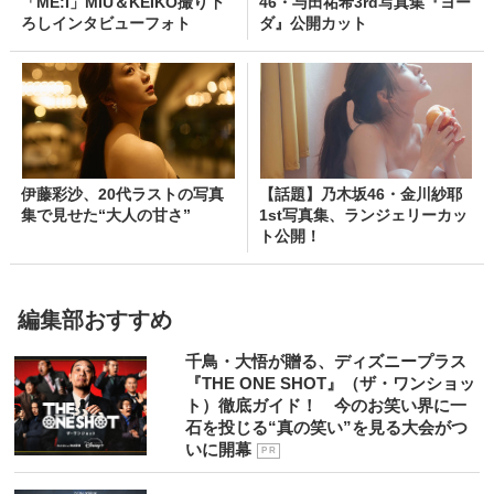
「ME:I」MIU＆KEIKO撮り下
46・与田祐希3rd写真集『ヨー
ろしインタビューフォト
ダ』公開カット
伊藤彩沙、20代ラストの写真
【話題】乃木坂46・金川紗耶
集で見せた“大人の甘さ”
1st写真集、ランジェリーカッ
ト公開！
編集部おすすめ
千鳥・大悟が贈る、ディズニープラス
『THE ONE SHOT』（ザ・ワンショッ
ト）徹底ガイド！ 今のお笑い界に一
石を投じる“真の笑い”を見る大会がつ
いに開幕
P R