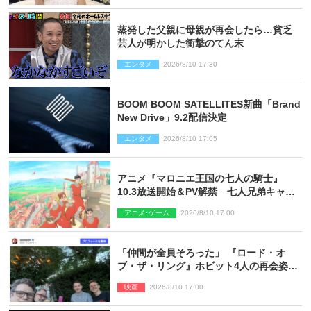
蒸発した父親に母親が再会したら…貧乏
芸人が明かした衝撃のてん末
エンタメ
2026/8/10 17:30
BOOM BOOM SATELLITES新曲「Brand
New Drive」9.2配信決定
エンタメ
2026/8/10 17:05
アニメ『マロニエ王国の七人の騎士』
10.3放送開始＆PV解禁 七人兄弟キャス
トに高梨謙吾、川島零士ら
アニメ･ゲーム
2026/8/10 17:00
「仲間が全員そろった」 『ロード・オ
ブ・ザ・リング』ホビット4人の再会姿に
ファン感激
映画
2026/8/10 17:00