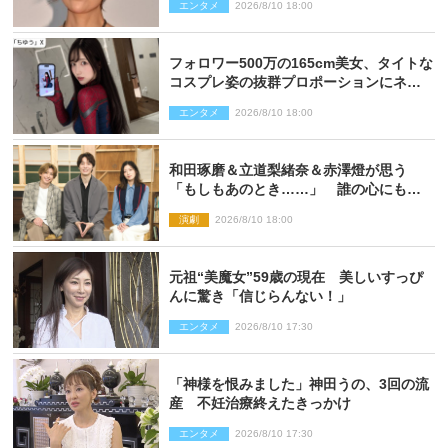
エンタメ
2026/8/10 18:00
フォロワー500万の165cm美女、タイトな
コスプレ姿の抜群プロポーションにネッ
ト衝撃
エンタメ
2026/8/10 18:00
和田琢磨＆立道梨緒奈＆赤澤燈が思う
「もしもあのとき……」 誰の心にもあ
るもの描く舞台『回転する夜』に込める
演劇
2026/8/10 18:00
思い
元祖“美魔女”59歳の現在 美しいすっぴ
んに驚き「信じらんない！」
エンタメ
2026/8/10 17:30
「神様を恨みました」神田うの、3回の流
産 不妊治療終えたきっかけ
エンタメ
2026/8/10 17:30