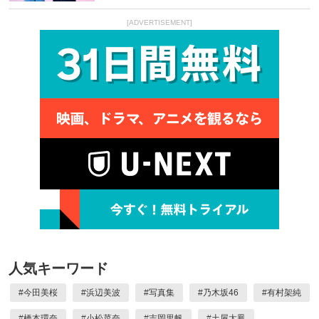
[ADVERTISEMENT]
人気キーワード
#
今田美桜
#
浜辺美波
#
写真集
#
乃木坂46
#
有村架純
#
橋本環奈
#
小松菜奈
#
吉岡里帆
#
土屋太鳳