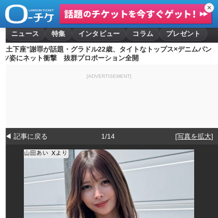
✕
ニュース
特集
インタビュー
コラム
プレゼント
“土下座”謝罪が話題・グラドル22歳、タイトなトップス×デニムパン
ツ姿にネット衝撃 抜群プロポーション全開
[ADVERTISEMENT]
◀ 記事に戻る
1/14
[写真を拡大]