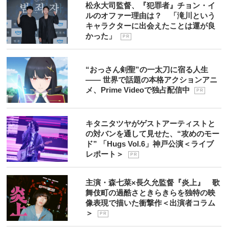
松永大司監督、『犯罪者』チョン・イ
ルのオファー理由は？ 「滝川という
キャラクターに出会えたことは運が良
かった」
P R
“おっさん剣聖”の一太刀に宿る人生
―― 世界で話題の本格アクションアニ
メ、Prime Videoで独占配信中
P R
キタニタツヤがゲストアーティストと
の対バンを通して見せた、“攻めのモー
ド” 「Hugs Vol.6」神戸公演＜ライブ
レポート＞
P R
主演・森七菜×長久允監督『炎上』 歌
舞伎町の過酷さときらきらを独特の映
像表現で描いた衝撃作＜出演者コラム
＞
P R