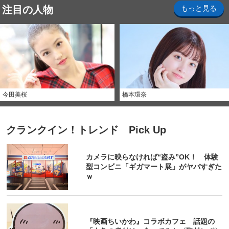
注目の人物
もっと見る
今田美桜
橋本環奈
クランクイン！トレンド Pick Up
カメラに映らなければ“盗み”OK！ 体験
型コンビニ「ギガマート展」がヤバすぎた
ｗ
『映画ちいかわ』コラボカフェ 話題の