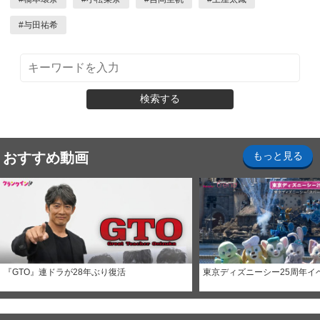
#
与田祐希
検索する
おすすめ動画
もっと見る
『GTO』連ドラが28年ぶり復活
東京ディズニーシー25周年イ