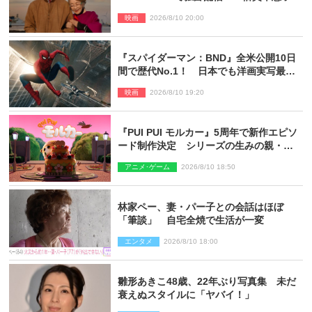
木村拓哉で贈る珠玉のヒューマンドラマ
映画
2026/8/10 20:00
『スパイダーマン：BND』全米公開10日
間で歴代No.1！ 日本でも洋画実写最速
で興収30億円突破
映画
2026/8/10 19:20
『PUI PUI モルカー』5周年で新作エピソ
ード制作決定 シリーズの生みの親・見
里朝希監督が復帰
アニメ･ゲーム
2026/8/10 18:50
林家ペー、妻・パー子との会話はほぼ
「筆談」 自宅全焼で生活が一変
エンタメ
2026/8/10 18:00
雛形あきこ48歳、22年ぶり写真集 未だ
衰えぬスタイルに「ヤバイ！」