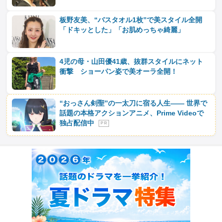
板野友美、“バスタオル1枚”で美スタイル全開
「ドキッとした」「お肌めっちゃ綺麗」
4児の母・山田優41歳、抜群スタイルにネット
衝撃 ショーパン姿で美オーラ全開！
“おっさん剣聖”の一太刀に宿る人生―― 世界で
話題の本格アクションアニメ、Prime Videoで
独占配信中
P R