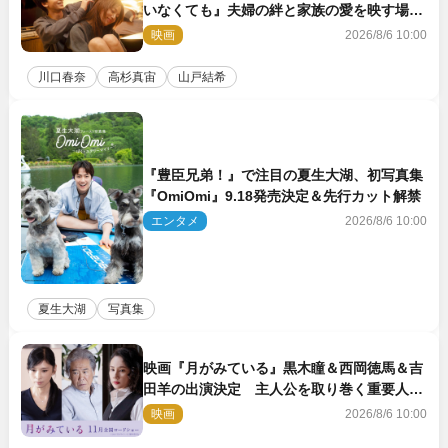
いなくても』夫婦の絆と家族の愛を映す場面
写真公開
映画
2026/8/6 10:00
川口春奈
高杉真宙
山戸結希
『豊臣兄弟！』で注目の夏生大湖、初写真集
『OmiOmi』9.18発売決定＆先行カット解禁
エンタメ
2026/8/6 10:00
夏生大湖
写真集
映画『月がみている』黒木瞳＆西岡徳馬＆吉
田羊の出演決定 主人公を取り巻く重要人物
を演じる
映画
2026/8/6 10:00