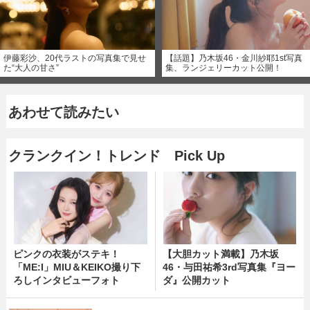
伊藤彩沙、20代ラストの写真集で見せ
【話題】乃木坂46・金川紗耶1st写真
た“大人の甘さ”
集、ランジェリーカット公開！
あわせて読みたい
クランクイン！トレンド Pick Up
ピンクの衣装がステキ！
【大胆カット満載】乃木坂
「ME:I」MIU＆KEIKO撮り下
46・与田祐希3rd写真集『ヨー
ろしインタビューフォト
ダ』公開カット