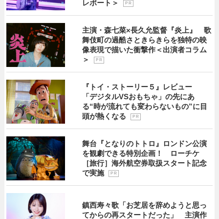
レポート＞
P R
主演・森七菜×長久允監督『炎上』 歌
舞伎町の過酷さときらきらを独特の映
像表現で描いた衝撃作＜出演者コラム
＞
P R
『トイ・ストーリー５』レビュー
「デジタルVSおもちゃ」の先にあ
る“時が流れても変わらないもの”に目
頭が熱くなる
P R
舞台『となりのトトロ』ロンドン公演
を観劇できる特別企画！ ローチケ
［旅行］海外航空券取扱スタート記念
で実施
P R
鎮西寿々歌「お芝居を辞めようと思っ
てからの再スタートだった」 主演作