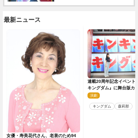
最新ニュース
連載20周年記念イベント
キングダム』に舞台版カ
那が潜入！【密着レポー
演劇
2
キングダム
森莉那
女優・寿美花代さん、老衰のため94