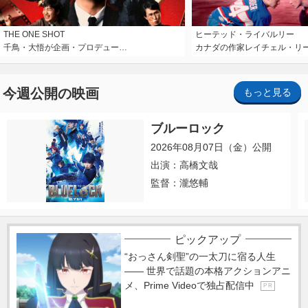
THE ONE SHOT
ヒーテッド・ライバルリー
千鳥・大悟が企画・プロデュー…
カナダの作家レイチェル・リ
今週公開の映画
もっと見る
ブルーロック
2026年08月07日（金）公開
出演：高橋文哉
監督：瀧悠輔
ピックアップ
“おっさん剣聖”の一太刀に宿る人生
―― 世界で話題の本格アクションアニ
メ、Prime Videoで独占配信中
P R