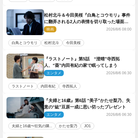
松村北斗＆今田美桜『白鳥とコウモリ』事件
に翻弄される2人の表情を切り取った場面写
真解禁
映画
2026/8/6 08:00
白鳥とコウモリ
松村北斗
今田美桜
『ラストノート』第5話 “澄晴”寺西拓
人、“葵”内田有紀の家で眠ってしまう
エンタメ
2026/8/6 06:30
ラストノート
内田有紀
寺西拓人
『夫婦と16歳』第6話 “美子”かたせ梨乃、失
意の“紘”豆原一成に思い切ったプレゼント
エンタメ
2026/8/6 06:30
夫婦と16歳〜狂気の隣...
かたせ梨乃
JO1