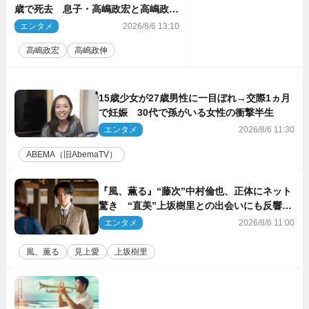
歳で死去 息子・高嶋政宏と高嶋政伸
がコメント「いつもユーモアを忘れな
エンタメ
2026/8/6 13:10
い明るく優しい母でした」
高嶋政宏
高嶋政伸
15歳少女が27歳男性に一目ぼれ→交際1ヵ月
で妊娠 30代で孫がいる女性の衝撃半生
エンタメ
2026/8/6 11:30
ABEMA（旧AbemaTV）
『風、薫る』“藤次”中村倫也、正体にネット
驚き “直美”上坂樹里との出会いにも反響
「力になってくれそう」「仲良くしなよ！」
エンタメ
2026/8/6 11:00
風、薫る
見上愛
上坂樹里