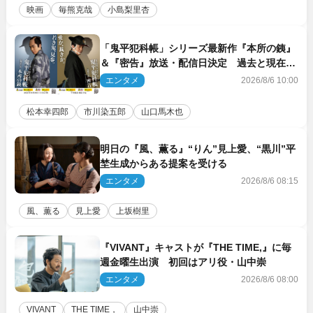
映画
毎熊克哉
小島梨里杏
「鬼平犯科帳」シリーズ最新作『本所の銕』
＆『密告』放送・配信日決定 過去と現在が
繋がるビジュアルも解禁
エンタメ
2026/8/6 10:00
松本幸四郎
市川染五郎
山口馬木也
明日の『風、薫る』“りん”見上愛、“黒川”平
埜生成からある提案を受ける
エンタメ
2026/8/6 08:15
風、薫る
見上愛
上坂樹里
『VIVANT』キャストが『THE TIME,』に毎
週金曜生出演 初回はアリ役・山中崇
エンタメ
2026/8/6 08:00
VIVANT
THE TIME，
山中崇