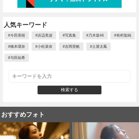
人気キーワード
#
今田美桜
#
浜辺美波
#
写真集
#
乃木坂46
#
有村架純
#
橋本環奈
#
小松菜奈
#
吉岡里帆
#
土屋太鳳
#
与田祐希
検索する
おすすめフォト