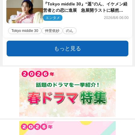
『Tokyo middle 30』“遥”のん、イケメン経
営者との恋に進展 急展開ラストに騒然
「え…いきなり」「嫌な予感」
エンタメ
2026/8/6 06:00
Tokyo middle 30
仲里依紗
のん
もっと見る