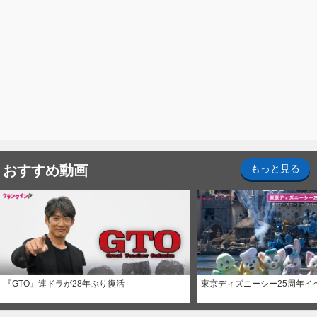
おすすめ動画
もっと見る
『GTO』連ドラが28年ぶり復活
東京ディズニーシー25周年イ