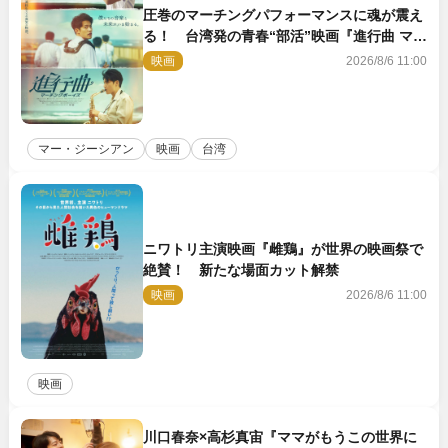
圧巻のマーチングパフォーマンスに魂が震え
る！ 台湾発の青春“部活”映画『進行曲 マー
チングボーイズ』予告解禁
映画
2026/8/6 11:00
マー・ジーシアン
映画
台湾
ニワトリ主演映画『雌鶏』が世界の映画祭で
絶賛！ 新たな場面カット解禁
映画
2026/8/6 11:00
映画
川口春奈×高杉真宙『ママがもうこの世界に