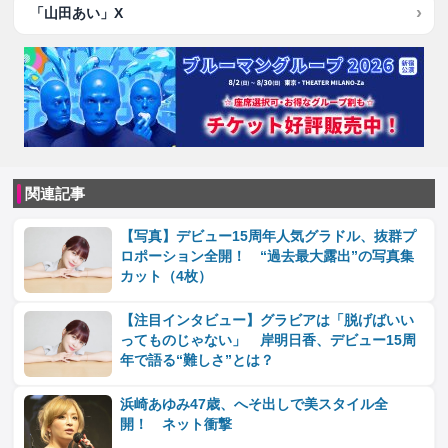
「山田あい」X
関連記事
【写真】デビュー15周年人気グラドル、抜群プ
ロポーション全開！ “過去最大露出”の写真集
カット（4枚）
【注目インタビュー】グラビアは「脱げばいい
ってものじゃない」 岸明日香、デビュー15周
年で語る“難しさ”とは？
浜崎あゆみ47歳、へそ出しで美スタイル全
開！ ネット衝撃