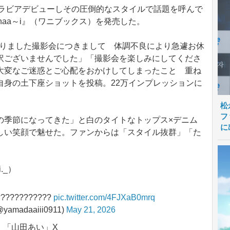
にグラビアデビューしその圧倒的なスタイルで話題を呼んで
Ohaa～i』（ワニブックス）を発売した。
おりました撮影会につきまして 体調不良により急遽お休
訳ございませんでした」「撮影会を楽しみにしてくださ
大変なご迷惑とご心配をおかけしてしまったこと 重ね
自身の土下座ショットを投稿。22万インプレッションに
松
フ
季節になってきた」と白のタイトなトップス×デニム
に
しい笑顔で魅せた。ファンからは「スタイル抜群」「た
._）
?????????
pic.twitter.com/4FJXaB0mrq
amadaaiii0911)
May 21, 2026
「山田あい」X