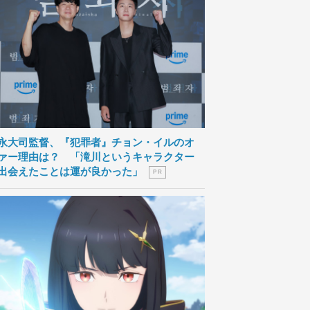
永大司監督、『犯罪者』チョン・イルのオ
ァー理由は？ 「滝川というキャラクター
出会えたことは運が良かった」
P R