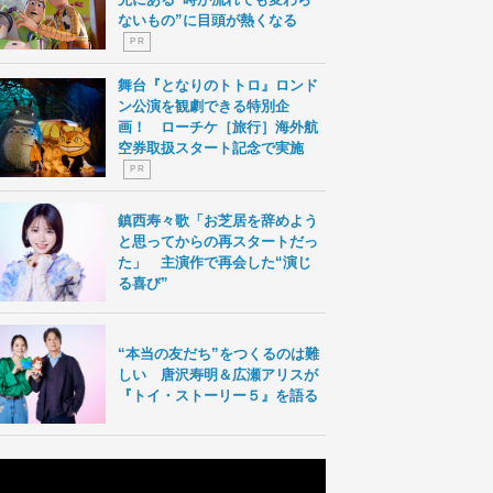
ないもの”に目頭が熱くなる
P R
舞台『となりのトトロ』ロンド
ン公演を観劇できる特別企
画！ ローチケ［旅行］海外航
空券取扱スタート記念で実施
P R
鎮西寿々歌「お芝居を辞めよう
と思ってからの再スタートだっ
た」 主演作で再会した“演じ
る喜び”
“本当の友だち”をつくるのは難
しい 唐沢寿明＆広瀬アリスが
『トイ・ストーリー５』を語る