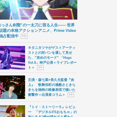
おっさん剣聖”の一太刀に宿る人生―― 世界
話題の本格アクションアニメ、Prime Video
独占配信中
P R
キタニタツヤがゲストアーティ
ストとの対バンを通して見せ
た、“攻めのモード” 「Hugs
Vol.6」神戸公演＜ライブレポー
ト＞
P R
主演・森七菜×長久允監督『炎
上』 歌舞伎町の過酷さときら
きらを独特の映像表現で描いた
衝撃作＜出演者コラム＞
P R
『トイ・ストーリー５』レビュ
ー 「デジタルVSおもちゃ」の
先にある“時が流れても変わら