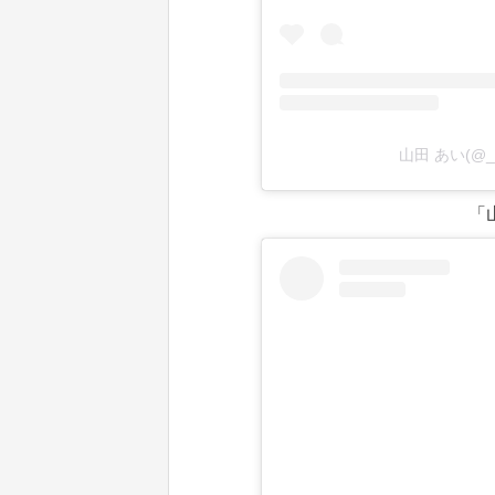
山田 あい(@_.
「山