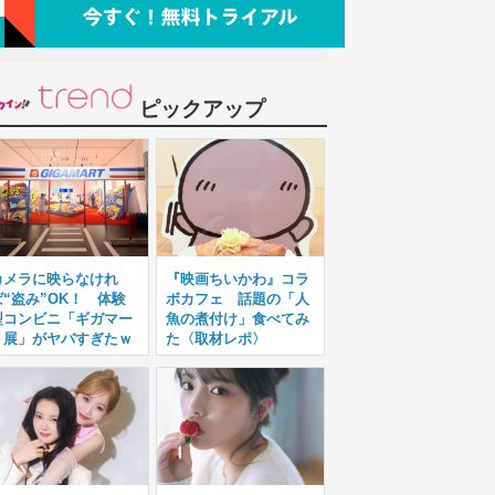
ピックアップ
カメラに映らなけれ
『映画ちいかわ』コラ
ば“盗み”OK！ 体験
ボカフェ 話題の「人
型コンビニ「ギガマー
魚の煮付け」食べてみ
ト展」がヤバすぎたｗ
た〈取材レポ〉