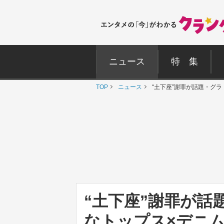
ニュース
特 集
TOP
ニュース
“土下座”謝罪が話題・グ
“土下座”謝罪が話
なトップス×デニ