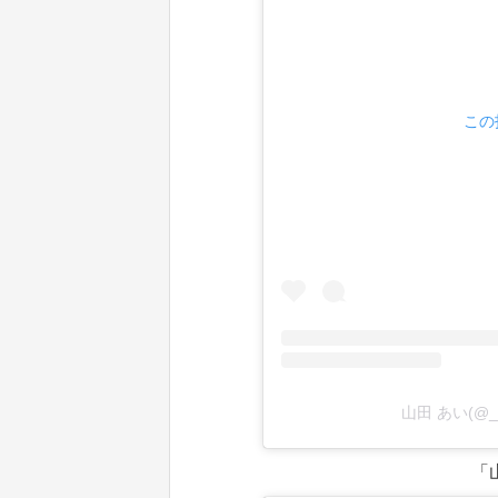
この
山田 あい(@_.
「山