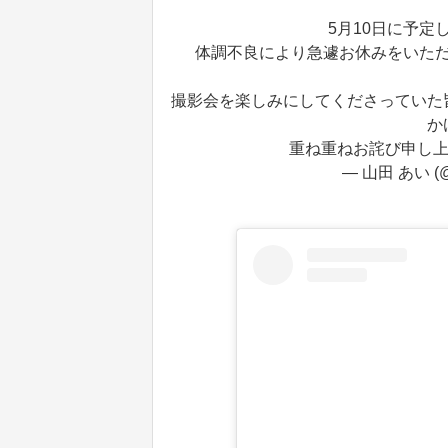
⁡ 5月10日に
体調不良により急遽お休みをいた
撮影会を楽しみにしてくださっていた
か
重ね重ねお詫び申し
— 山田 あい (@y