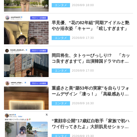
エンタメ
2026/8/9 18:00
早見優、“花の82年組”同期アイドルと艶
やか浴衣姿「キャー」「眩しすぎます」
エンタメ
2026/8/9 17:30
岡田将生、タトゥーびっしり!? 「カッ
コ良すぎますて」出演韓国ドラマのオフ
ショ多数公開
エンタメ
2026/8/9 17:00
重盛さと美“築53年の実家”を自らリフォ
ームデザイン「凄っ！」「高級感ありま
くり」
エンタメ
2026/8/9 16:30
“素顔非公開”17歳紅白歌手「家族で初ハ
ワイ行ってきたよ」大胆肌見せショット
公開
エンタメ
2026/8/9 15:30