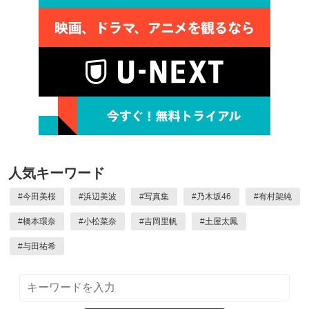
人気キーワード
#
今田美桜
#
浜辺美波
#
写真集
#
乃木坂46
#
有村架純
#
橋本環奈
#
小松菜奈
#
吉岡里帆
#
土屋太鳳
#
与田祐希