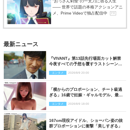
“おっさん剣聖”の一太刀に宿る人生
―― 世界で話題の本格アクションアニ
メ、Prime Videoで独占配信中
P R
最新ニュース
『VIVANT』第13話先行場面カット解禁
今夜すべての予想を覆すラストシーン
が…
エンタメ
2026/8/9 20:00
「横からのプロポーション、チート級過
ぎる」16歳で妊娠・ギャルモデル、最新
投稿にネット衝撃「美しすぎる」
エンタメ
2026/8/9 18:00
167cm現役アイドル、ショーパン姿の抜
群プロポーションに衝撃「美しすぎる」