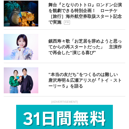
舞台『となりのトトロ』ロンドン公演
を観劇できる特別企画！ ローチケ
［旅行］海外航空券取扱スタート記念
で実施
P R
鎮西寿々歌「お芝居を辞めようと思っ
てからの再スタートだった」 主演作
で再会した“演じる喜び”
“本当の友だち”をつくるのは難しい
唐沢寿明＆広瀬アリスが『トイ・スト
ーリー５』を語る
[ADVERTISEMENT]