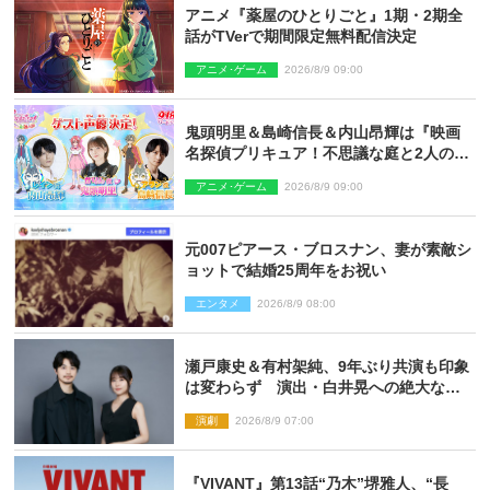
アニメ『薬屋のひとりごと』1期・2期全
話がTVerで期間限定無料配信決定
アニメ･ゲーム
2026/8/9 09:00
鬼頭明里＆島崎信長＆内山昂輝は『映画
名探偵プリキュア！不思議な庭と2人の秘
密』ゲスト声優に決定
アニメ･ゲーム
2026/8/9 09:00
元007ピアース・ブロスナン、妻が素敵シ
ョットで結婚25周年をお祝い
エンタメ
2026/8/9 08:00
瀬戸康史＆有村架純、9年ぶり共演も印象
は変わらず 演出・白井晃への絶大なる
信頼を胸に舞台『キュー』に挑む
演劇
2026/8/9 07:00
『VIVANT』第13話“乃木”堺雅人、“長