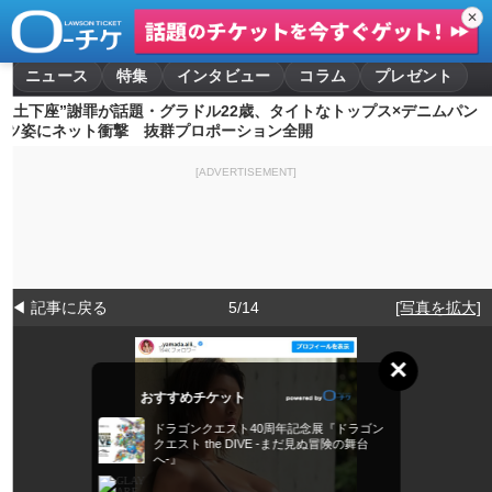
✕
ニュース
特集
インタビュー
コラム
プレゼント
“土下座”謝罪が話題・グラドル22歳、タイトなトップス×デニムパン
ツ姿にネット衝撃 抜群プロポーション全開
[ADVERTISEMENT]
◀ 記事に戻る
5/14
[写真を拡大]
×
おすすめチケット
ドラゴンクエスト40周年記念展『ドラゴン
クエスト the DIVE -まだ見ぬ冒険の舞台
へ-』