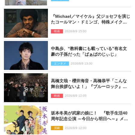
『Michael／マイケル』父ジョセフを演じ
たコールマン・ドミンゴ、特殊メイクに2
時間半かかっていた
映画
2026/8/9 15:00
中島歩、“教科書にも載っている”有名文
豪の子孫だった「ばぁばのじぃじ」
エンタメ
2026/8/9 13:00
高橋文哉・櫻井海音・高橋恭平「こんな
舞台挨拶ないよ！」『ブルーロック』自
由すぎるイベントレポート
映画
2026/8/9 12:05
坂本冬美が武家の娘に！ 『歌手生活40
周年記念公演 ～今日から明日へ～』メイ
ンビジュアル公開
演劇
2026/8/9 12:00