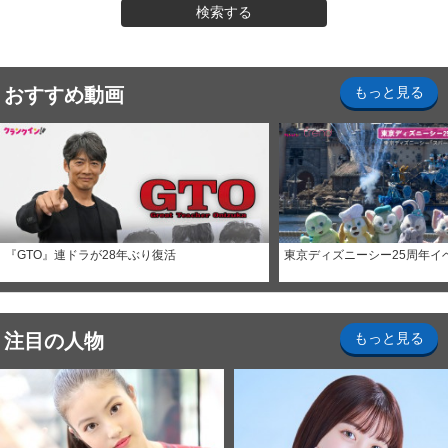
検索する
おすすめ動画
もっと見る
『GTO』連ドラが28年ぶり復活
東京ディズニーシー25周年イ
注目の人物
もっと見る