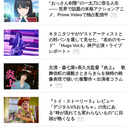
“おっさん剣聖”の一太刀に宿る人生
―― 世界で話題の本格アクションアニ
メ、Prime Videoで独占配信中
P R
キタニタツヤがゲストアーティストと
の対バンを通して見せた、“攻めのモー
ド” 「Hugs Vol.6」神戸公演＜ライブ
レポート＞
P R
主演・森七菜×長久允監督『炎上』 歌
舞伎町の過酷さときらきらを独特の映
像表現で描いた衝撃作＜出演者コラム
＞
P R
『トイ・ストーリー５』レビュー
「デジタルVSおもちゃ」の先にあ
る“時が流れても変わらないもの”に目
頭が熱くなる
P R