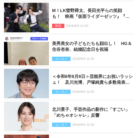
M！LK曽野舜太、長田光平らの笑顔
も！ 映画『仮面ライダーゼッツ』『超
宇宙刑事ギャバン インフィニティ』オフ
映画
2026/8/9 12:00
ショット到着
美男美女の子どもたちも顔出し！ HG＆
住谷杏奈、結婚記念日を祝福
エンタメ
2026/8/9 11:30
＜令和8年8月8日＞芸能界にお祝いラッシ
ュ！ 及川光博、戸塚純貴ら多数発表結
婚
エンタメ
2026/8/9 11:00
北川景子、手芸作品の新作に「すごい」
「めちゃオシャレ」反響
エンタメ
2026/8/9 11:00