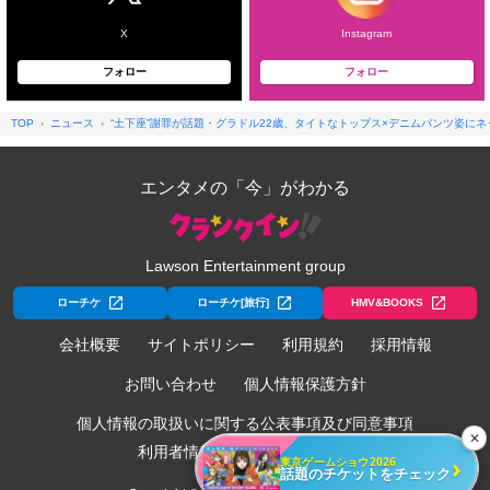
X
Instagram
フォロー
フォロー
TOP
ニュース
“土下座”謝罪が話題・グラドル22歳、タイトなトップス×デニムパンツ姿に
エンタメの「今」がわかる
Lawson Entertainment group
ローチケ
ローチケ[旅行]
HMV&BOOKS
会社概要
サイトポリシー
利用規約
採用情報
お問い合わせ
個人情報保護方針
個人情報の取扱いに関する公表事項及び同意事項
✕
利用者情報の外部送信について
›
東京ゲームショウ2026
話題のチケットをチェック