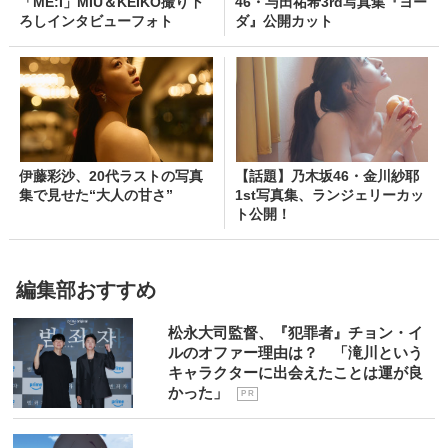
「ME:I」MIU＆KEIKO撮り下
46・与田祐希3rd写真集『ヨー
ろしインタビューフォト
ダ』公開カット
伊藤彩沙、20代ラストの写真
【話題】乃木坂46・金川紗耶
集で見せた“大人の甘さ”
1st写真集、ランジェリーカッ
ト公開！
編集部おすすめ
松永大司監督、『犯罪者』チョン・イ
ルのオファー理由は？ 「滝川という
キャラクターに出会えたことは運が良
かった」
P R