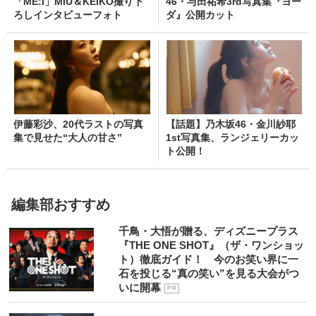
「ME:I」MIU＆KEIKO撮り下
46・与田祐希3rd写真集『ヨー
ろしインタビューフォト
ダ』公開カット
伊藤彩沙、20代ラストの写真
【話題】乃木坂46・金川紗耶
集で見せた“大人の甘さ”
1st写真集、ランジェリーカッ
ト公開！
編集部おすすめ
千鳥・大悟が贈る、ディズニープラス
『THE ONE SHOT』（ザ・ワンショッ
ト）徹底ガイド！ 今のお笑い界に一
石を投じる“真の笑い”を見る大会がつ
いに開幕
P R