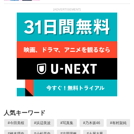
[ADVERTISEMENT]
人気キーワード
#
今田美桜
#
浜辺美波
#
写真集
#
乃木坂46
#
有村架純
#
橋本環奈
#
小松菜奈
#
吉岡里帆
#
土屋太鳳