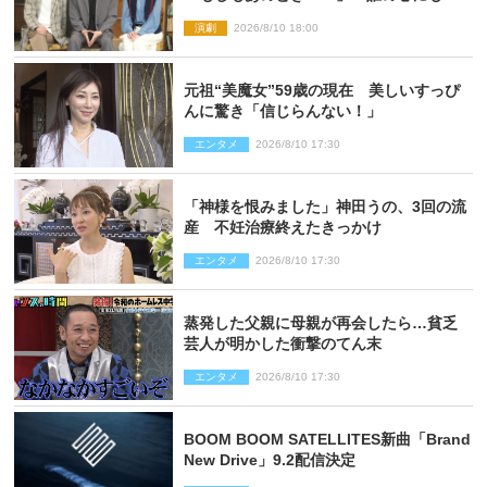
るもの描く舞台『回転する夜』に込める
演劇
2026/8/10 18:00
思い
元祖“美魔女”59歳の現在 美しいすっぴ
んに驚き「信じらんない！」
エンタメ
2026/8/10 17:30
「神様を恨みました」神田うの、3回の流
産 不妊治療終えたきっかけ
エンタメ
2026/8/10 17:30
蒸発した父親に母親が再会したら…貧乏
芸人が明かした衝撃のてん末
エンタメ
2026/8/10 17:30
BOOM BOOM SATELLITES新曲「Brand
New Drive」9.2配信決定