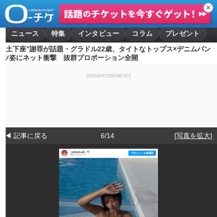
✕
ニュース
特集
インタビュー
コラム
プレゼント
“土下座”謝罪が話題・グラドル22歳、タイトなトップス×デニムパン
ツ姿にネット衝撃 抜群プロポーション全開
[ADVERTISEMENT]
◀ 記事に戻る
6/14
[写真を拡大]