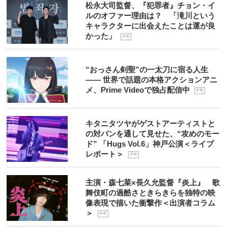
松永大司監督、『犯罪者』チョン・イ
ルのオファー理由は？ 「滝川という
キャラクターに出会えたことは運が良
かった」
P R
“おっさん剣聖”の一太刀に宿る人生
―― 世界で話題の本格アクションアニ
メ、Prime Videoで独占配信中
P R
キタニタツヤがゲストアーティストと
の対バンを通して見せた、“攻めのモー
ド” 「Hugs Vol.6」神戸公演＜ライブ
レポート＞
P R
主演・森七菜×長久允監督『炎上』 歌
舞伎町の過酷さときらきらを独特の映
像表現で描いた衝撃作＜出演者コラム
＞
P R