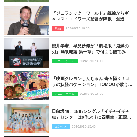
『ジュラシック・ワールド』続編からギ
ャレス・エドワーズ監督が降板 創造性
の違い
映画
2026/8/10 16:30
櫻井孝宏、早見沙織が『劇場版「鬼滅の
刃」無限城編 第一章』で何回も観てみた
いシーンとは？ イベントレポート到着
アニメ･ゲーム
2026/8/10 16:10
『映画クレヨンしんちゃん 奇々怪々！オ
ラの妖怪バケ～ション』TOMOOが歌う主
題歌「大人になったら」PV解禁
アニメ･ゲーム
2026/8/10 16:00
日向坂46、18thシングル「イチャイチャ
虫」センターは6作ぶりに四期生・正源司
陽子 新ビジュアル解禁
エンタメ
2026/8/10 15:40