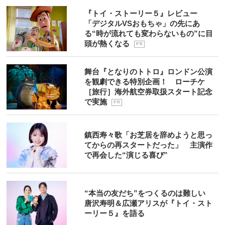
『トイ・ストーリー５』レビュー
「デジタルVSおもちゃ」の先にあ
る“時が流れても変わらないもの”に目
頭が熱くなる
P R
舞台『となりのトトロ』ロンドン公演
を観劇できる特別企画！ ローチケ
［旅行］海外航空券取扱スタート記念
で実施
P R
鎮西寿々歌「お芝居を辞めようと思っ
てからの再スタートだった」 主演作
で再会した“演じる喜び”
“本当の友だち”をつくるのは難しい
唐沢寿明＆広瀬アリスが『トイ・スト
ーリー５』を語る