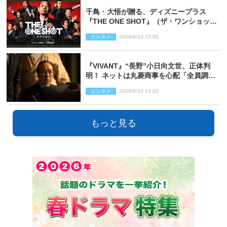
千鳥・大悟が贈る、ディズニープラス
『THE ONE SHOT』（ザ・ワンショッ
ト）徹底ガイド！ 今のお笑い界に一石
エンタメ
2026/8/10 15:00
を投じる“真の笑い”を見る大会がついに
開幕
『VIVANT』“長野”小日向文世、正体判
明！ ネットは丸菱商事を心配「全員調べ
た方がいい」「魔境すぎん？？」
エンタメ
2026/8/10 15:00
もっと見る