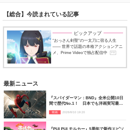
【総合】今読まれている記事
ピックアップ
“おっさん剣聖”の一太刀に宿る人生
―― 世界で話題の本格アクションアニ
メ、Prime Videoで独占配信中
P R
最新ニュース
『スパイダーマン：BND』全米公開10日
間で歴代No.1！ 日本でも洋画実写最速
で興収30億円突破
映画
2026/8/10 19:20
『PUI PUI モルカー』5周年で新作エピソ