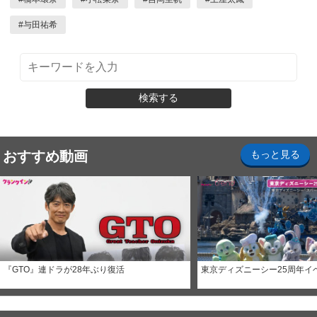
#
与田祐希
検索する
おすすめ動画
もっと見る
『GTO』連ドラが28年ぶり復活
東京ディズニーシー25周年イ