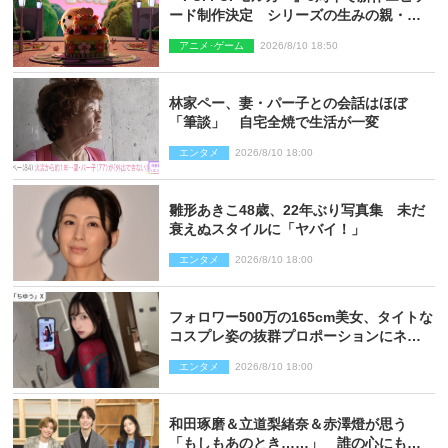
ード制作決定 シリーズの生みの親・見
里朝希監督が復帰
アニメ･ゲーム
2026/8/10 18:50
林家ペー、妻・パー子との会話はほぼ
「筆談」 自宅全焼で生活が一変
エンタメ
2026/8/10 18:00
雛形あきこ48歳、22年ぶり写真集 未だ
衰えぬスタイルに「ヤバイ！」
エンタメ
2026/8/10 18:00
フォロワー500万の165cm美女、タイトな
コスプレ姿の抜群プロポーションにネッ
ト衝撃
エンタメ
2026/8/10 18:00
和田琢磨＆立道梨緒奈＆赤澤燈が思う
「もしもあのとき……」 誰の心にもあ