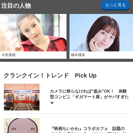
注目の人物
もっと見る
今田美桜
橋本環奈
クランクイン！トレンド Pick Up
カメラに映らなければ“盗み”OK！ 体験
型コンビニ「ギガマート展」がヤバすぎた
ｗ
『映画ちいかわ』コラボカフェ 話題の