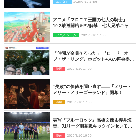
エンタメ
2026/8/10 17:05
アニメ『マロニエ王国の七人の騎士』
10.3放送開始＆PV解禁 七人兄弟キャス
トに高梨謙吾、川島零士ら
アニメ･ゲーム
2026/8/10 17:00
「仲間が全員そろった」 『ロード・オ
ブ・ザ・リング』ホビット4人の再会姿に
ファン感激
映画
2026/8/10 17:00
“失敗”の価値を問い直す――『メリー・
メリー・メリーゴーランド』開幕！
演劇
2026/8/10 17:00
実写『ブルーロック』高橋文哉＆櫻井海
音、J1リーグ開幕戦キックインセレモニ
ーに登場＆喜びの声到着
映画
2026/8/10 16:50