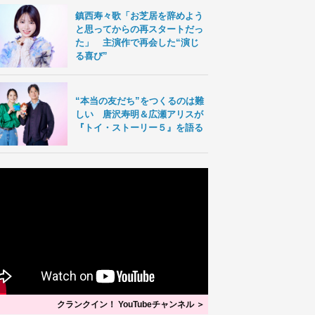
鎮西寿々歌「お芝居を辞めよう
と思ってからの再スタートだっ
た」 主演作で再会した“演じ
る喜び”
“本当の友だち”をつくるのは難
しい 唐沢寿明＆広瀬アリスが
『トイ・ストーリー５』を語る
クランクイン！ YouTubeチャンネル ＞