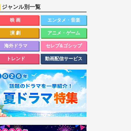
ジャンル別一覧
映画
エンタメ・音楽
演劇
アニメ・ゲーム
海外ドラマ
セレブ&ゴシップ
トレンド
動画配信サービス