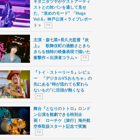
キタニタツヤがゲストアーティ
ストとの対バンを通して見せ
た、“攻めのモード” 「Hugs
Vol.6」神戸公演＜ライブレポー
ト＞
P R
主演・森七菜×長久允監督『炎
上』 歌舞伎町の過酷さときら
きらを独特の映像表現で描いた
衝撃作＜出演者コラム＞
P R
『トイ・ストーリー５』レビュ
ー 「デジタルVSおもちゃ」の
先にある“時が流れても変わら
ないもの”に目頭が熱くなる
P R
舞台『となりのトトロ』ロンド
ン公演を観劇できる特別企
画！ ローチケ［旅行］海外航
空券取扱スタート記念で実施
P R