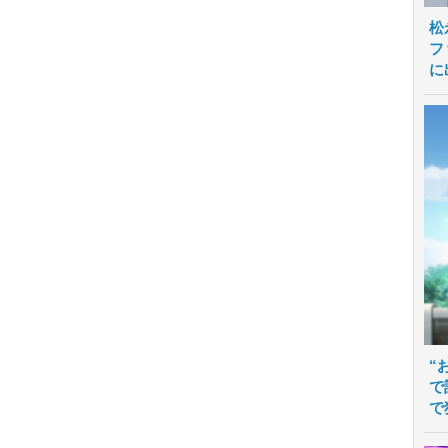
松
フ
に
“
で
で