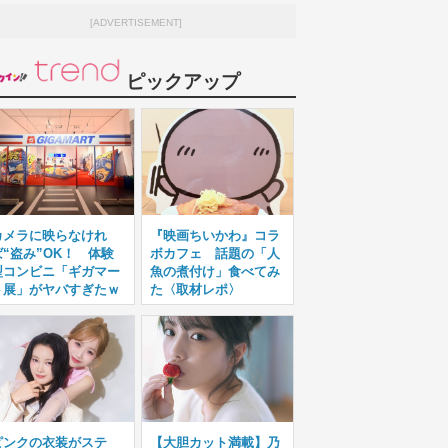
[ADVERTISEMENT]
ピックアップ
カメラに映らなけれ
『映画ちいかわ』コラ
ば“盗み”OK！ 体験
ボカフェ 話題の「人
型コンビニ「ギガマー
魚の煮付け」食べてみ
ト展」がヤバすぎたｗ
た〈取材レポ〉
ピンクの衣装がステ
【大胆カット満載】乃