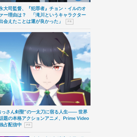
永大司監督、『犯罪者』チョン・イルのオ
ァー理由は？ 「滝川というキャラクター
出会えたことは運が良かった」
P R
おっさん剣聖”の一太刀に宿る人生―― 世界
話題の本格アクションアニメ、Prime Video
独占配信中
P R