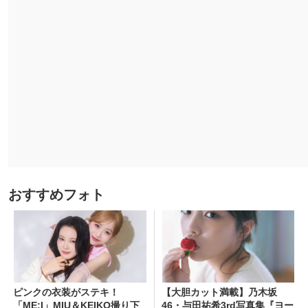
おすすめフォト
ピンクの衣装がステキ！
【大胆カット満載】乃木坂
「ME:I」MIU＆KEIKO撮り下
46・与田祐希3rd写真集『ヨー