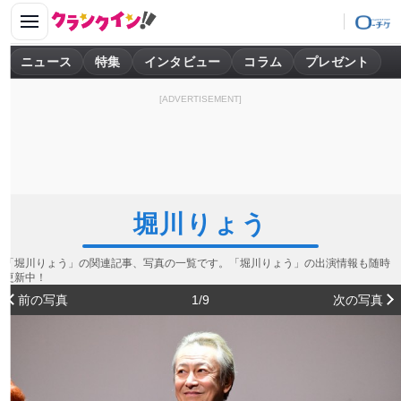
ニュース
特集
インタビュー
コラム
プレゼント
[ADVERTISEMENT]
堀川りょう
「堀川りょう」の関連記事、写真の一覧です。「堀川りょう」の出演情報も随時
更新中！
前の写真
1/9
次の写真