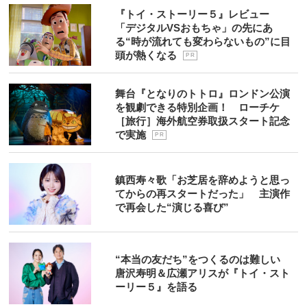
『トイ・ストーリー５』レビュー
「デジタルVSおもちゃ」の先にあ
る“時が流れても変わらないもの”に目
頭が熱くなる
P R
舞台『となりのトトロ』ロンドン公演
を観劇できる特別企画！ ローチケ
［旅行］海外航空券取扱スタート記念
で実施
P R
鎮西寿々歌「お芝居を辞めようと思っ
てからの再スタートだった」 主演作
で再会した“演じる喜び”
“本当の友だち”をつくるのは難しい
唐沢寿明＆広瀬アリスが『トイ・スト
ーリー５』を語る