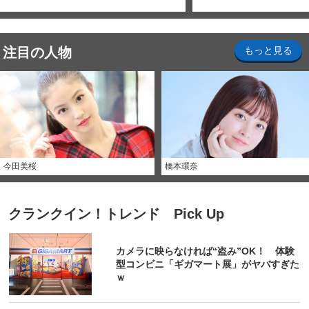
注目の人物
もっと見る
今田美桜
橋本環奈
クランクイン！トレンド Pick Up
カメラに映らなければ“盗み”OK！ 体験
型コンビニ「ギガマート展」がヤバすぎた
ｗ