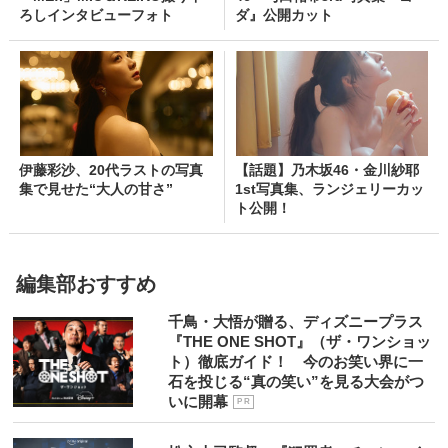
ろしインタビューフォト
ダ』公開カット
伊藤彩沙、20代ラストの写真
【話題】乃木坂46・金川紗耶
集で見せた“大人の甘さ”
1st写真集、ランジェリーカッ
ト公開！
編集部おすすめ
千鳥・大悟が贈る、ディズニープラス
『THE ONE SHOT』（ザ・ワンショッ
ト）徹底ガイド！ 今のお笑い界に一
石を投じる“真の笑い”を見る大会がつ
いに開幕
P R