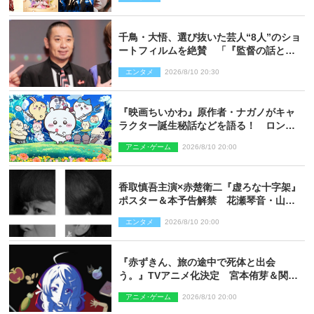
千鳥・大悟、選び抜いた芸人“8人”のショ
ートフィルムを絶賛 「『監督の話とか
来るんじゃない？』みたいな人間もいま
エンタメ
2026/8/10 20:30
した」
『映画ちいかわ』原作者・ナガノがキャ
ラクター誕生秘話などを語る！ ロング
インタビュー＆新規カット解禁
アニメ･ゲーム
2026/8/10 20:00
香取慎吾主演×赤楚衛二『虚ろな十字架』
ポスター＆本予告解禁 花瀬琴音・山中
崇らオールキャスト発表
エンタメ
2026/8/10 20:00
『赤ずきん、旅の途中で死体と出会
う。』TVアニメ化決定 宮本侑芽＆関根
明良出演＆ティザーPV公開
アニメ･ゲーム
2026/8/10 20:00