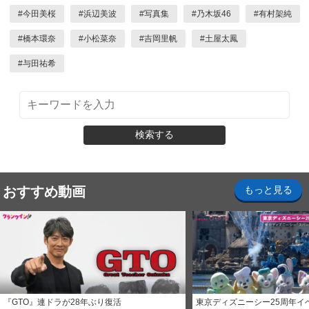
#
今田美桜
#
浜辺美波
#
写真集
#
乃木坂46
#
有村架純
#
橋本環奈
#
小松菜奈
#
吉岡里帆
#
土屋太鳳
#
与田祐希
検索する
おすすめ動画
もっと見る
『GTO』連ドラが28年ぶり復活
東京ディズニーシー25周年イ