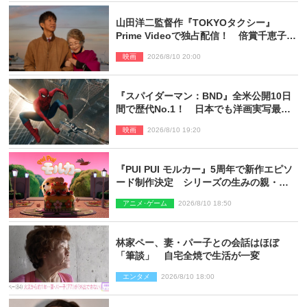
山田洋二監督作『TOKYOタクシー』
Prime Videoで独占配信！ 倍賞千恵子×
木村拓哉で贈る珠玉のヒューマンドラマ
映画
2026/8/10 20:00
『スパイダーマン：BND』全米公開10日
間で歴代No.1！ 日本でも洋画実写最速
で興収30億円突破
映画
2026/8/10 19:20
『PUI PUI モルカー』5周年で新作エピソ
ード制作決定 シリーズの生みの親・見
里朝希監督が復帰
アニメ･ゲーム
2026/8/10 18:50
林家ペー、妻・パー子との会話はほぼ
「筆談」 自宅全焼で生活が一変
エンタメ
2026/8/10 18:00