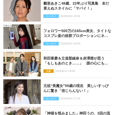
雛形あきこ48歳、22年ぶり写真集 未だ
衰えぬスタイルに「ヤバイ！」
エンタメ
2026/8/10 18:00
フォロワー500万の165cm美女、タイトな
コスプレ姿の抜群プロポーションにネッ
ト衝撃
エンタメ
2026/8/10 18:00
和田琢磨＆立道梨緒奈＆赤澤燈が思う
「もしもあのとき……」 誰の心にもあ
るもの描く舞台『回転する夜』に込める
演劇
2026/8/10 18:00
思い
元祖“美魔女”59歳の現在 美しいすっぴ
んに驚き「信じらんない！」
エンタメ
2026/8/10 17:30
「神様を恨みました」神田うの、3回の流