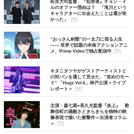
松永大司監督、『犯罪者』チョン・イ
ルのオファー理由は？ 「滝川という
キャラクターに出会えたことは運が良
かった」
P R
“おっさん剣聖”の一太刀に宿る人生
―― 世界で話題の本格アクションアニ
メ、Prime Videoで独占配信中
P R
キタニタツヤがゲストアーティストと
の対バンを通して見せた、“攻めのモー
ド” 「Hugs Vol.6」神戸公演＜ライブ
レポート＞
P R
主演・森七菜×長久允監督『炎上』 歌
舞伎町の過酷さときらきらを独特の映
像表現で描いた衝撃作＜出演者コラム
＞
P R