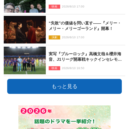
ファン感激
映画
2026/8/10 17:00
“失敗”の価値を問い直す――『メリー・
メリー・メリーゴーランド』開幕！
演劇
2026/8/10 17:00
実写『ブルーロック』高橋文哉＆櫻井海
音、J1リーグ開幕戦キックインセレモニ
ーに登場＆喜びの声到着
映画
2026/8/10 16:50
もっと見る