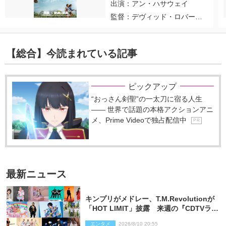
出演：アン・ハサウェイ
監督：デヴィッド・ロバー
ト・ミッチェル
【総合】今読まれている記事
ピックアップ
“おっさん剣聖”の一太刀に宿る人生
―― 世界で話題の本格アクションアニ
メ、Prime Videoで独占配信中
P R
最新ニュース
キンプリがメドレー、T.M.Revolutionが
「HOT LIMIT」披露 来週の『CDTVライ
ブ！ライブ！』
エンタメ
2026/8/10 20:55