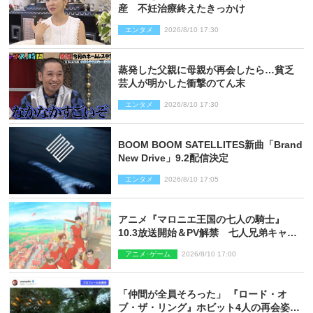
産 不妊治療終えたきっかけ
エンタメ
2026/8/10 17:30
蒸発した父親に母親が再会したら…貧乏
芸人が明かした衝撃のてん末
エンタメ
2026/8/10 17:30
BOOM BOOM SATELLITES新曲「Brand
New Drive」9.2配信決定
エンタメ
2026/8/10 17:05
アニメ『マロニエ王国の七人の騎士』
10.3放送開始＆PV解禁 七人兄弟キャス
トに高梨謙吾、川島零士ら
アニメ･ゲーム
2026/8/10 17:00
「仲間が全員そろった」 『ロード・オ
ブ・ザ・リング』ホビット4人の再会姿に