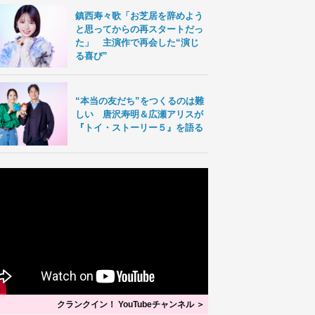
鎮西寿々歌「お芝居を辞めよう
と思ってからの再スタートだっ
た」 主演作で再会した“演じ
る喜び”
“本当の友だち”をつくるのは難
しい 唐沢寿明＆広瀬アリスが
『トイ・ストーリー５』を語る
クランクイン！ YouTubeチャンネル ＞