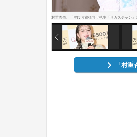
村重杏奈、「空腹お嬢様向け執事『サガスチャン』pr
「村重