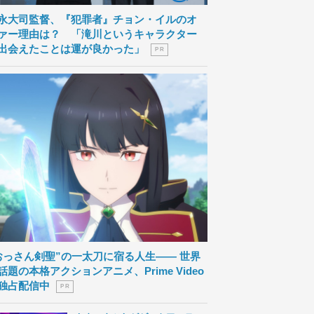
永大司監督、『犯罪者』チョン・イルのオ
ァー理由は？ 「滝川というキャラクター
出会えたことは運が良かった」
P R
おっさん剣聖”の一太刀に宿る人生―― 世界
話題の本格アクションアニメ、Prime Video
独占配信中
P R