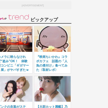
[ADVERTISEMENT]
ピックアップ
カメラに映らなけれ
『映画ちいかわ』コラ
ば“盗み”OK！ 体験
ボカフェ 話題の「人
型コンビニ「ギガマー
魚の煮付け」食べてみ
ト展」がヤバすぎたｗ
た〈取材レポ〉
ピンクの衣装がステ
【大胆カット満載】乃