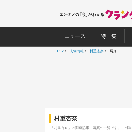
ニュース
特 集
TOP
人物情報
村重杏奈
写真
村重杏奈
「村重杏奈」の関連記事、写真の一覧です。「村重