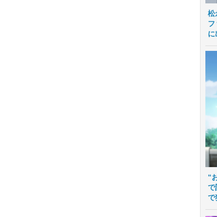
松
フ
に
“
で
で