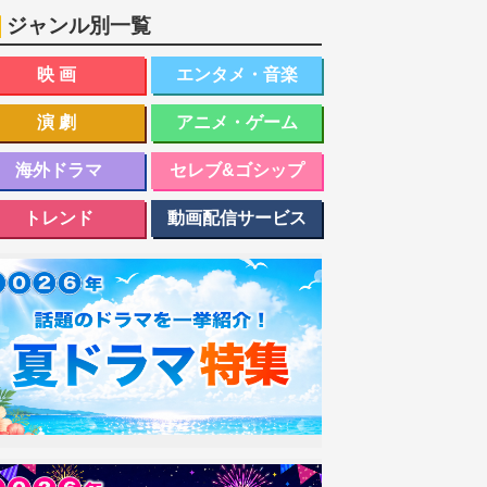
ジャンル別一覧
映画
エンタメ・音楽
演劇
アニメ・ゲーム
海外ドラマ
セレブ&ゴシップ
トレンド
動画配信サービス