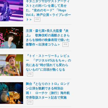
キタニタツヤがゲストアーティ
ストとの対バンを通して見せ
た、“攻めのモード” 「Hugs
Vol.6」神戸公演＜ライブレポー
ト＞
P R
主演・森七菜×長久允監督『炎
上』 歌舞伎町の過酷さときら
きらを独特の映像表現で描いた
衝撃作＜出演者コラム＞
P R
『トイ・ストーリー５』レビュ
ー 「デジタルVSおもちゃ」の
先にある“時が流れても変わら
ないもの”に目頭が熱くなる
P R
舞台『となりのトトロ』ロンド
ン公演を観劇できる特別企
画！ ローチケ［旅行］海外航
空券取扱スタート記念で実施
P R