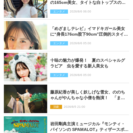
の165cm美女、タイトな白トップスの抜
群プロポーションにネット衝撃
エンタメ
2026/8/6 06:00
「めざましテレビ」イマドキガール美女
に“身長176cm股下90cm”圧倒的スタイル
の美女も ヤンジャン最新号
エンタメ
2026/8/6 05:00
十味の魅力が爆発！ 夏のスペシャルグ
ラビア 虫を愛する新人美女も
エンタメ
2026/8/6 05:00
藤原紀香が美しく妖しげな雪女、ののち
ゃんがやんちゃな小僧を熱演！ 「まん
が日本昔ばなし」劇場開幕
演劇
2026/8/5 21:00
岩田剛典主演ミュージカル『モンティ・
パイソンの SPAMALOT』ティザースポッ