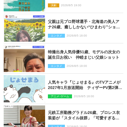
ト公開
演劇
2026/8/5 19:00
父親は元プロ野球選手・北海道の美人ア
ナ26歳、癒ししかない“ひまわり”ショッ
トに反響
エンタメ
2026/8/5 18:00
特撮出身人気俳優51歳、モデルの次女の
誕生日お祝い 仲睦まじい父娘ショット
エンタメ
2026/8/5 18:00
人気キャラ『じょせまる』のTVアニメが
2027年1月放送開始 ティザーPV第2弾も
解禁に
アニメ･ゲーム
2026/8/5 18:00
元鉄工所勤務グラドル26歳、プロレス衣
装姿が「スタイル抜群」「可愛すぎる」
とネット衝撃
エンタメ
2026/8/5 18:00