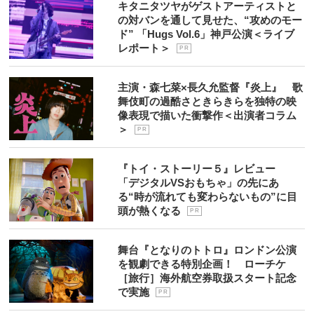
キタニタツヤがゲストアーティストと
の対バンを通して見せた、“攻めのモー
ド” 「Hugs Vol.6」神戸公演＜ライブ
レポート＞
P R
主演・森七菜×長久允監督『炎上』 歌
舞伎町の過酷さときらきらを独特の映
像表現で描いた衝撃作＜出演者コラム
＞
P R
『トイ・ストーリー５』レビュー
「デジタルVSおもちゃ」の先にあ
る“時が流れても変わらないもの”に目
頭が熱くなる
P R
舞台『となりのトトロ』ロンドン公演
を観劇できる特別企画！ ローチケ
［旅行］海外航空券取扱スタート記念
で実施
P R