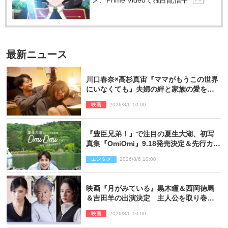
メ、Prime Videoで独占配信中
P R
最新ニュース
川口春奈×高杉真宙『ママがもうこの世界
にいなくても』夫婦の絆と家族の愛を映
す場面写真公開
映画
2026/8/6 10:00
『豊臣兄弟！』で注目の夏生大湖、初写
真集『OmiOmi』9.18発売決定＆先行カッ
ト解禁
エンタメ
2026/8/6 10:00
映画『月がみている』黒木瞳＆西岡徳馬
＆吉田羊の出演決定 主人公を取り巻く
重要人物を演じる
映画
2026/8/6 10:00