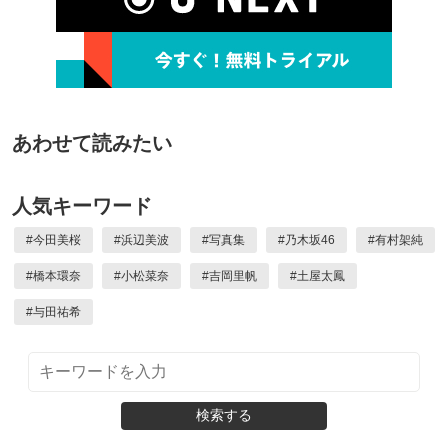
あわせて読みたい
人気キーワード
#
今田美桜
#
浜辺美波
#
写真集
#
乃木坂46
#
有村架純
#
橋本環奈
#
小松菜奈
#
吉岡里帆
#
土屋太鳳
#
与田祐希
検索する