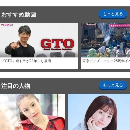
おすすめ動画
もっと見る
『GTO』連ドラが28年ぶり復活
東京ディズニーシー25周年イ
注目の人物
もっと見る