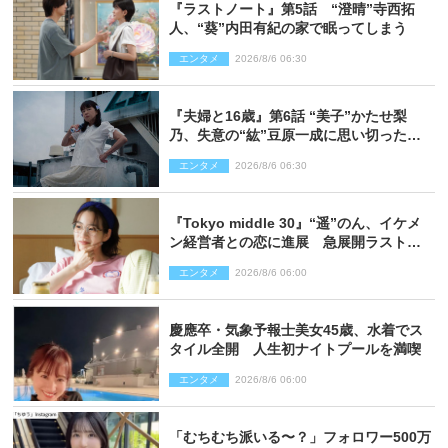
『ラストノート』第5話 “澄晴”寺西拓
人、“葵”内田有紀の家で眠ってしまう
エンタメ
2026/8/6 06:30
『夫婦と16歳』第6話 “美子”かたせ梨
乃、失意の“紘”豆原一成に思い切ったプ
レゼント
エンタメ
2026/8/6 06:30
『Tokyo middle 30』“遥”のん、イケメ
ン経営者との恋に進展 急展開ラストに
騒然「え…いきなり」「嫌な予感」
エンタメ
2026/8/6 06:00
慶應卒・気象予報士美女45歳、水着でス
タイル全開 人生初ナイトプールを満喫
エンタメ
2026/8/6 06:00
「むちむち派いる〜？」フォロワー500万