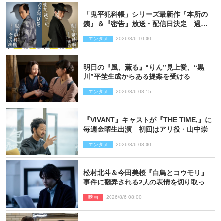
「鬼平犯科帳」シリーズ最新作『本所の
銕』＆『密告』放送・配信日決定 過去
と現在が繋がるビジュアルも解禁
エンタメ
2026/8/6 10:00
明日の『風、薫る』“りん”見上愛、“黒
川”平埜生成からある提案を受ける
エンタメ
2026/8/6 08:15
『VIVANT』キャストが『THE TIME,』に
毎週金曜生出演 初回はアリ役・山中崇
エンタメ
2026/8/6 08:00
松村北斗＆今田美桜『白鳥とコウモリ』
事件に翻弄される2人の表情を切り取った
場面写真解禁
映画
2026/8/6 08:00