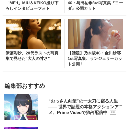
「ME:I」MIU＆KEIKO撮り下
46・与田祐希3rd写真集『ヨー
ろしインタビューフォト
ダ』公開カット
伊藤彩沙、20代ラストの写真
【話題】乃木坂46・金川紗耶
集で見せた“大人の甘さ”
1st写真集、ランジェリーカッ
ト公開！
編集部おすすめ
“おっさん剣聖”の一太刀に宿る人生
―― 世界で話題の本格アクションアニ
メ、Prime Videoで独占配信中
P R