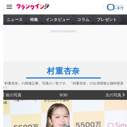
ニュース
特集
インタビュー
コラム
プレゼント
[ADVERTISEMENT]
村重杏奈
「村重杏奈」の関連記事、写真の一覧です。「村重杏奈」の出演情報も随時更新
中！
前の写真
9/30
次の写真