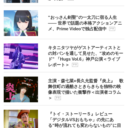
“おっさん剣聖”の一太刀に宿る人生
―― 世界で話題の本格アクションアニ
メ、Prime Videoで独占配信中
P R
キタニタツヤがゲストアーティストと
の対バンを通して見せた、“攻めのモー
ド” 「Hugs Vol.6」神戸公演＜ライブ
レポート＞
P R
主演・森七菜×長久允監督『炎上』 歌
舞伎町の過酷さときらきらを独特の映
像表現で描いた衝撃作＜出演者コラム
＞
P R
『トイ・ストーリー５』レビュー
「デジタルVSおもちゃ」の先にあ
る“時が流れても変わらないもの”に目