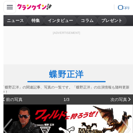
ニュース
特集
インタビュー
コラム
プレゼント
[ADVERTISEMENT]
蝶野正洋
「蝶野正洋」の関連記事、写真の一覧です。「蝶野正洋」の出演情報も随時更新
中！
前の写真
1/3
次の写真