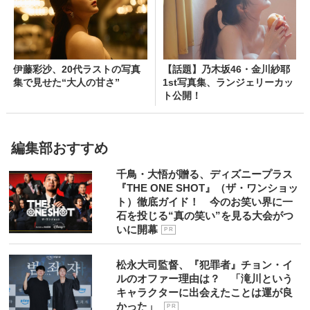
伊藤彩沙、20代ラストの写真
【話題】乃木坂46・金川紗耶
集で見せた“大人の甘さ”
1st写真集、ランジェリーカッ
ト公開！
編集部おすすめ
千鳥・大悟が贈る、ディズニープラス
『THE ONE SHOT』（ザ・ワンショッ
ト）徹底ガイド！ 今のお笑い界に一
石を投じる“真の笑い”を見る大会がつ
いに開幕
P R
松永大司監督、『犯罪者』チョン・イ
ルのオファー理由は？ 「滝川という
キャラクターに出会えたことは運が良
かった」
P R