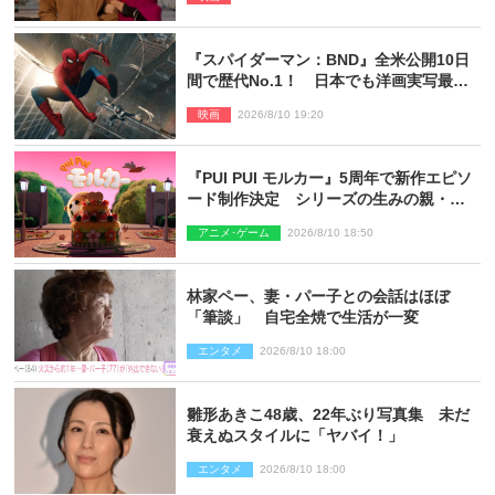
『スパイダーマン：BND』全米公開10日
間で歴代No.1！ 日本でも洋画実写最速
で興収30億円突破
映画
2026/8/10 19:20
『PUI PUI モルカー』5周年で新作エピソ
ード制作決定 シリーズの生みの親・見
里朝希監督が復帰
アニメ･ゲーム
2026/8/10 18:50
林家ペー、妻・パー子との会話はほぼ
「筆談」 自宅全焼で生活が一変
エンタメ
2026/8/10 18:00
雛形あきこ48歳、22年ぶり写真集 未だ
衰えぬスタイルに「ヤバイ！」
エンタメ
2026/8/10 18:00