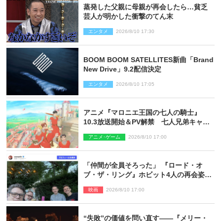
蒸発した父親に母親が再会したら…貧乏
芸人が明かした衝撃のてん末
エンタメ
2026/8/10 17:30
BOOM BOOM SATELLITES新曲「Brand
New Drive」9.2配信決定
エンタメ
2026/8/10 17:05
アニメ『マロニエ王国の七人の騎士』
10.3放送開始＆PV解禁 七人兄弟キャス
トに高梨謙吾、川島零士ら
アニメ･ゲーム
2026/8/10 17:00
「仲間が全員そろった」 『ロード・オ
ブ・ザ・リング』ホビット4人の再会姿に
ファン感激
映画
2026/8/10 17:00
“失敗”の価値を問い直す――『メリー・