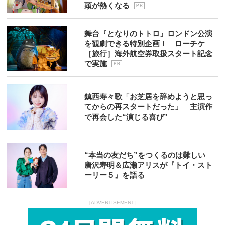
頭が熱くなる
P R
舞台『となりのトトロ』ロンドン公演
を観劇できる特別企画！ ローチケ
［旅行］海外航空券取扱スタート記念
で実施
P R
鎮西寿々歌「お芝居を辞めようと思っ
てからの再スタートだった」 主演作
で再会した“演じる喜び”
“本当の友だち”をつくるのは難しい
唐沢寿明＆広瀬アリスが『トイ・スト
ーリー５』を語る
[ADVERTISEMENT]