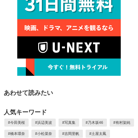
あわせて読みたい
人気キーワード
#
今田美桜
#
浜辺美波
#
写真集
#
乃木坂46
#
有村架純
#
橋本環奈
#
小松菜奈
#
吉岡里帆
#
土屋太鳳