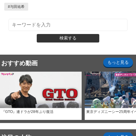
#
与田祐希
検索する
おすすめ動画
もっと見る
『GTO』連ドラが28年ぶり復活
東京ディズニーシー25周年イ