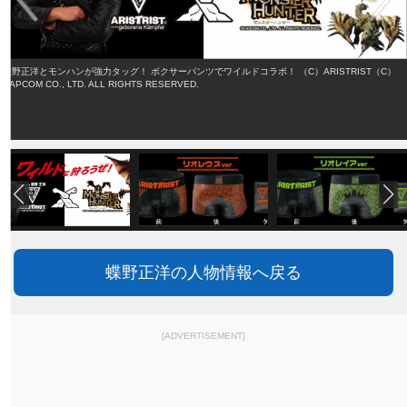
蝶野正洋とモンハンが強力タッグ！ ボクサーパンツでワイルドコラボ！ （C）ARISTRIST（C）
CAPCOM CO., LTD. ALL RIGHTS RESERVED.
蝶野正洋の人物情報へ戻る
[ADVERTISEMENT]