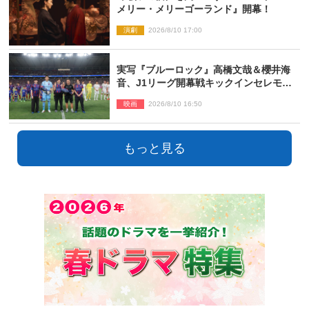
メリー・メリーゴーランド』開幕！
演劇
2026/8/10 17:00
実写『ブルーロック』高橋文哉＆櫻井海
音、J1リーグ開幕戦キックインセレモニ
ーに登場＆喜びの声到着
映画
2026/8/10 16:50
もっと見る