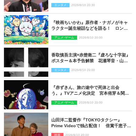
来るんじゃない？』みたいな人間もいま
エンタメ
2026/8/10 20:30
した」
『映画ちいかわ』原作者・ナガノがキャ
ラクター誕生秘話などを語る！ ロング
インタビュー＆新規カット解禁
アニメ･ゲーム
2026/8/10 20:00
香取慎吾主演×赤楚衛二『虚ろな十字架』
ポスター＆本予告解禁 花瀬琴音・山中
崇らオールキャスト発表
エンタメ
2026/8/10 20:00
『赤ずきん、旅の途中で死体と出会
う。』TVアニメ化決定 宮本侑芽＆関根
明良出演＆ティザーPV公開
アニメ･ゲーム
2026/8/10 20:00
山田洋二監督作『TOKYOタクシー』
Prime Videoで独占配信！ 倍賞千恵子×
木村拓哉で贈る珠玉のヒューマンドラマ
映画
2026/8/10 20:00