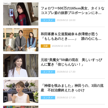
フォロワー500万の165cm美女、タイトな
コスプレ姿の抜群プロポーションにネッ
ト衝撃
エンタメ
2026/8/10 18:00
和田琢磨＆立道梨緒奈＆赤澤燈が思う
「もしもあのとき……」 誰の心にもあ
るもの描く舞台『回転する夜』に込める
演劇
2026/8/10 18:00
思い
元祖“美魔女”59歳の現在 美しいすっぴ
んに驚き「信じらんない！」
エンタメ
2026/8/10 17:30
「神様を恨みました」神田うの、3回の流
産 不妊治療終えたきっかけ
エンタメ
2026/8/10 17:30