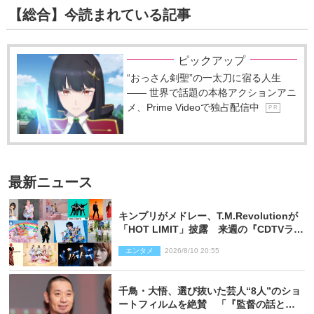
【総合】今読まれている記事
ピックアップ
“おっさん剣聖”の一太刀に宿る人生
―― 世界で話題の本格アクションアニ
メ、Prime Videoで独占配信中
P R
最新ニュース
キンプリがメドレー、T.M.Revolutionが
「HOT LIMIT」披露 来週の『CDTVライ
ブ！ライブ！』
エンタメ
2026/8/10 20:55
千鳥・大悟、選び抜いた芸人“8人”のショ
ートフィルムを絶賛 「『監督の話とか