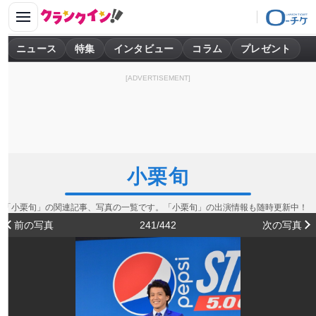
ニュース
特集
インタビュー
コラム
プレゼント
[ADVERTISEMENT]
小栗旬
「小栗旬」の関連記事、写真の一覧です。「小栗旬」の出演情報も随時更新中！
前の写真
241/442
次の写真