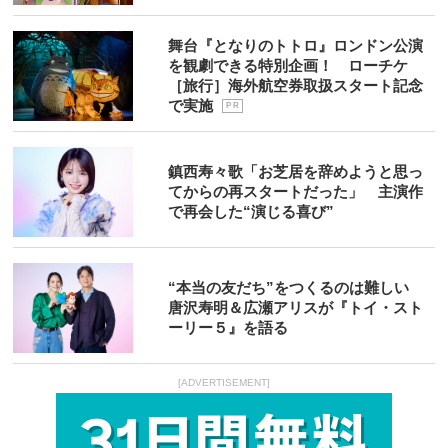
舞台『となりのトトロ』ロンドン公演
を観劇できる特別企画！ ローチケ
［旅行］海外航空券取扱スタート記念
で実施
P R
鎮西寿々歌「お芝居を辞めようと思っ
てからの再スタートだった」 主演作
で再会した“演じる喜び”
“本当の友だち”をつくるのは難しい
唐沢寿明＆広瀬アリスが『トイ・スト
ーリー５』を語る
[ADVERTISEMENT]