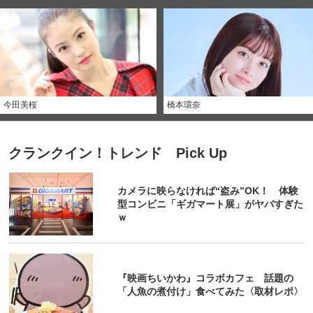
今田美桜
橋本環奈
クランクイン！トレンド Pick Up
カメラに映らなければ“盗み”OK！ 体験
型コンビニ「ギガマート展」がヤバすぎた
ｗ
『映画ちいかわ』コラボカフェ 話題の
「人魚の煮付け」食べてみた〈取材レポ〉