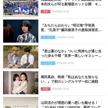
本利夫らが写る新場面カット公開 キャ
スト登壇イベントも決定
映画
2026/8/6 16:00
『おちたらおわり』“明日海”宇垣美
里、“孔美子”篠田麻里子の意味深発言に
絶句 ネット驚き「まさか」「意外な展
エンタメ
2026/8/6 15:00
開」
『君は夏のなか』ついに気持ちが通じ合
った渉＆千晴「世界一美しいキスシー
ン」「めっちゃキュン」反響続々
エンタメ
2026/8/6 15:00
堀田真由、映画『私はあなたを知らな
い、』で初のシングルマザー役に挑戦
映画
2026/8/6 15:00
山田涼介が理想の夏へ想いを馳せる！
「JO MALONE LONDON」新作フレグラ