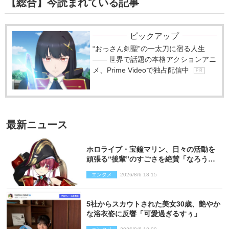
【総合】今読まれている記事
ピックアップ
“おっさん剣聖”の一太刀に宿る人生
―― 世界で話題の本格アクションアニ
メ、Prime Videoで独占配信中
P R
最新ニュース
ホロライブ・宝鐘マリン、日々の活動を
頑張る“後輩”のすごさを絶賛「なろう系
主人公まである」
エンタメ
2026/8/6 18:15
5社からスカウトされた美女30歳、艶やか
な浴衣姿に反響「可愛過ぎるすぅ」