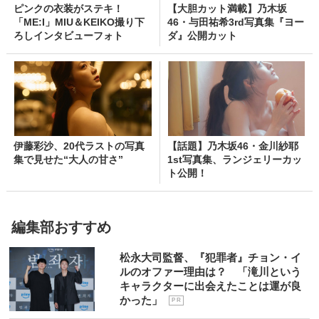
ピンクの衣装がステキ！
【大胆カット満載】乃木坂
「ME:I」MIU＆KEIKO撮り下
46・与田祐希3rd写真集『ヨー
ろしインタビューフォト
ダ』公開カット
伊藤彩沙、20代ラストの写真
【話題】乃木坂46・金川紗耶
集で見せた“大人の甘さ”
1st写真集、ランジェリーカッ
ト公開！
編集部おすすめ
松永大司監督、『犯罪者』チョン・イ
ルのオファー理由は？ 「滝川という
キャラクターに出会えたことは運が良
かった」
P R