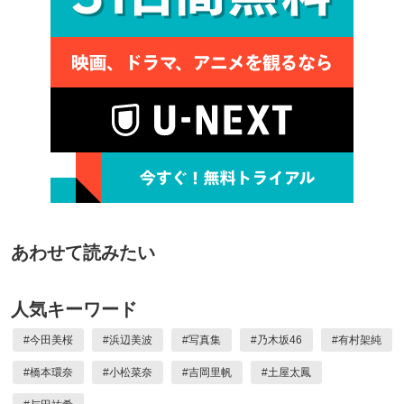
あわせて読みたい
人気キーワード
#
今田美桜
#
浜辺美波
#
写真集
#
乃木坂46
#
有村架純
#
橋本環奈
#
小松菜奈
#
吉岡里帆
#
土屋太鳳