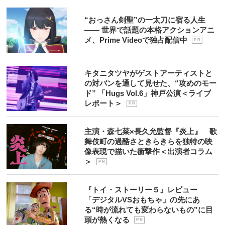
“おっさん剣聖”の一太刀に宿る人生
―― 世界で話題の本格アクションアニ
メ、Prime Videoで独占配信中
P R
キタニタツヤがゲストアーティストと
の対バンを通して見せた、“攻めのモー
ド” 「Hugs Vol.6」神戸公演＜ライブ
レポート＞
P R
主演・森七菜×長久允監督『炎上』 歌
舞伎町の過酷さときらきらを独特の映
像表現で描いた衝撃作＜出演者コラム
＞
P R
『トイ・ストーリー５』レビュー
「デジタルVSおもちゃ」の先にあ
る“時が流れても変わらないもの”に目
頭が熱くなる
P R