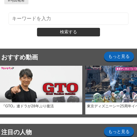
#
与田祐希
検索する
おすすめ動画
もっと見る
『GTO』連ドラが28年ぶり復活
東京ディズニーシー25周年イ
注目の人物
もっと見る