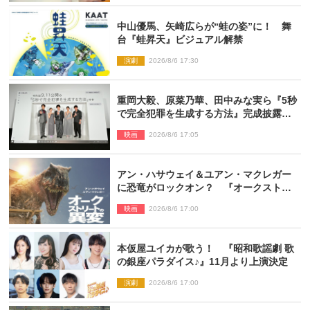
中山優馬、矢崎広らが“蛙の姿”に！ 舞
台『蛙昇天』ビジュアル解禁
演劇
2026/8/6 17:30
重岡大毅、原菜乃華、田中みな実ら『5秒
で完全犯罪を生成する方法』完成披露に
登壇！ それぞれのAI活用術も発表
映画
2026/8/6 17:05
アン・ハサウェイ＆ユアン・マクレガー
に恐竜がロックオン？ 『オークストリ
ートの異変』新ビジュアル＆本編映像初
映画
2026/8/6 17:00
解禁
本仮屋ユイカが歌う！ 『昭和歌謡劇 歌
の銀座パラダイス♪』11月より上演決定
演劇
2026/8/6 17:00