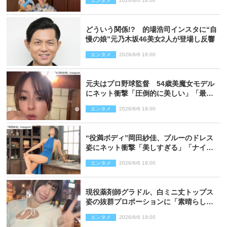
エンタメ
2026/8/6 18:00
どういう関係!? 的場浩司インスタに“自
慢の娘”元乃木坂46美女2人が登場し反響
エンタメ
2026/8/6 18:00
元夫はプロ野球監督 54歳美魔女モデル
にネット衝撃「圧倒的に美しい」「最強
クラス」「うっとり」
エンタメ
2026/8/6 18:00
“役満ボディ”岡田紗佳、ブルーのドレス
姿にネット衝撃「美しすぎる」「ナイ
ス」
エンタメ
2026/8/6 18:00
現役薬剤師グラドル、白ミニ丈トップス
姿の抜群プロポーションに「素晴らしす
ぎる」「すっっっご！」とネット絶賛
エンタメ
2026/8/6 18:00