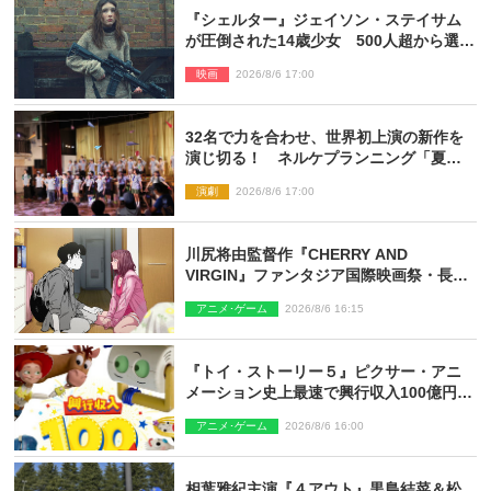
『シェルター』ジェイソン・ステイサム
が圧倒された14歳少女 500人超から選出
された新鋭ボディ・レイ・ブレスナック
映画
2026/8/6 17:00
とは
32名で力を合わせ、世界初上演の新作を
演じ切る！ ネルケプランニング「夏休
み！オン・ワークショップ2026」レポー
演劇
2026/8/6 17:00
ト【最終日】
川尻将由監督作『CHERRY AND
VIRGIN』ファンタジア国際映画祭・長編
アニメ部門で観客賞・金賞受賞！
アニメ･ゲーム
2026/8/6 16:15
『トイ・ストーリー５』ピクサー・アニ
メーション史上最速で興行収入100億円突
破 シリーズNo.1興収が目前
アニメ･ゲーム
2026/8/6 16:00
相葉雅紀主演『４アウト』黒島結菜＆松