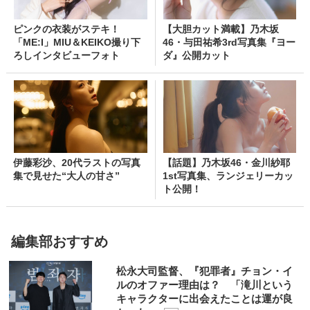
ピンクの衣装がステキ！
【大胆カット満載】乃木坂
「ME:I」MIU＆KEIKO撮り下
46・与田祐希3rd写真集『ヨー
ろしインタビューフォト
ダ』公開カット
伊藤彩沙、20代ラストの写真
【話題】乃木坂46・金川紗耶
集で見せた“大人の甘さ”
1st写真集、ランジェリーカッ
ト公開！
編集部おすすめ
松永大司監督、『犯罪者』チョン・イ
ルのオファー理由は？ 「滝川という
キャラクターに出会えたことは運が良