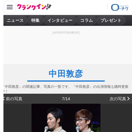
ニュース
特集
インタビュー
コラム
プレゼント
[ADVERTISEMENT]
中田敦彦
「中田敦彦」の関連記事、写真の一覧です。「中田敦彦」の出演情報も随時更新
中！
前の写真
7/14
次の写真