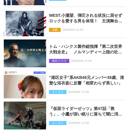
WEST.小瀧望、弾圧される状況に屈せず
ロックを愛する男を体現！ 主演舞台
『ロックンロール』ビジュアル解禁
演劇
2026/8/8 12:00
トム・ハンクス製作総指揮『第二次世界
大戦全史』 ノルマンディー上陸の壮絶
な戦場を収めた特別映像解禁
海外ドラマ
2026/8/8 12:00
“港区女子”系AKB48元メンバー38歳、清
楚な浴衣姿に反響「相変わらず美しい」
エンタメ
2026/8/8 12:00
『仮面ライダーゼッツ』第47話「救
う」、小鷹が深い眠りに落ちて闇に消え
る…？
エンタメ
2026/8/8 12:00