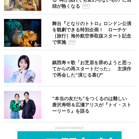
頭が熱くなる
P R
舞台『となりのトトロ』ロンドン公演
を観劇できる特別企画！ ローチケ
［旅行］海外航空券取扱スタート記念
で実施
P R
鎮西寿々歌「お芝居を辞めようと思っ
てからの再スタートだった」 主演作
で再会した“演じる喜び”
“本当の友だち”をつくるのは難しい
唐沢寿明＆広瀬アリスが『トイ・スト
ーリー５』を語る
[ADVERTISEMENT]