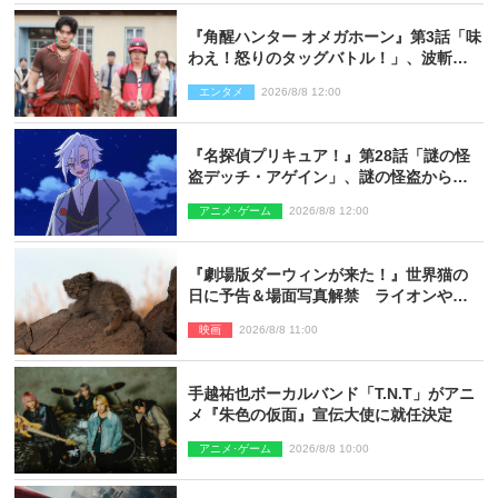
『角醒ハンター オメガホーン』第3話「味
わえ！怒りのタッグバトル！」、波斬の
ギリコがハンターバトルを挑んできた！
エンタメ
2026/8/8 12:00
『名探偵プリキュア！』第28話「謎の怪
盗デッチ・アゲイン」、謎の怪盗から不
思議な予告状が届く
アニメ･ゲーム
2026/8/8 12:00
『劇場版ダーウィンが来た！』世界猫の
日に予告＆場面写真解禁 ライオンやマ
ヌルネコの赤ちゃんが大集合
映画
2026/8/8 11:00
手越祐也ボーカルバンド「T.N.T」がアニ
メ『朱色の仮面』宣伝大使に就任決定
アニメ･ゲーム
2026/8/8 10:00