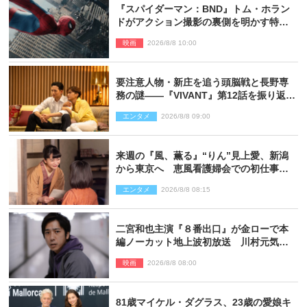
『スパイダーマン：BND』トム・ホラン
ドがアクション撮影の裏側を明かす特別
映像解禁
映画
2026/8/8 10:00
要注意人物・新庄を追う頭脳戦と長野専
務の謎――『VIVANT』第12話を振り返
る！
エンタメ
2026/8/8 09:00
来週の『風、薫る』“りん”見上愛、新潟
から東京へ 恵風看護婦会での初仕事に
向かう
エンタメ
2026/8/8 08:15
二宮和也主演『８番出口』が金ローで本
編ノーカット地上波初放送 川村元気監
督＆二宮コメント到着
映画
2026/8/8 08:00
81歳マイケル・ダグラス、23歳の愛娘キ