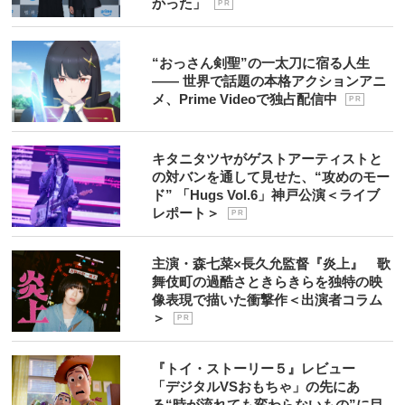
かった」
P R
“おっさん剣聖”の一太刀に宿る人生
―― 世界で話題の本格アクションアニ
メ、Prime Videoで独占配信中
P R
キタニタツヤがゲストアーティストと
の対バンを通して見せた、“攻めのモー
ド” 「Hugs Vol.6」神戸公演＜ライブ
レポート＞
P R
主演・森七菜×長久允監督『炎上』 歌
舞伎町の過酷さときらきらを独特の映
像表現で描いた衝撃作＜出演者コラム
＞
P R
『トイ・ストーリー５』レビュー
「デジタルVSおもちゃ」の先にあ
る“時が流れても変わらないもの”に目