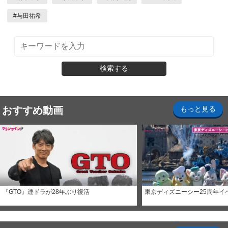
#
与田祐希
検索する
おすすめ動画
もっと見る
『GTO』連ドラが28年ぶり復活
東京ディズニーシー25周年イ