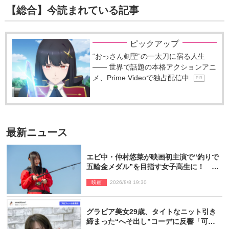
【総合】今読まれている記事
ピックアップ
“おっさん剣聖”の一太刀に宿る人生
―― 世界で話題の本格アクションアニ
メ、Prime Videoで独占配信中
P R
最新ニュース
エビ中・仲村悠菜が映画初主演で“釣りで
五輪金メダル”を目指す女子高生に！ 映
画『つりこまち』今秋公開
映画
2026/8/8 19:30
グラビア美女29歳、タイトなニット引き
締まった“へそ出し”コーデに反響「可愛