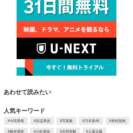
あわせて読みたい
人気キーワード
#
今田美桜
#
浜辺美波
#
写真集
#
乃木坂46
#
有村架純
#
橋本環奈
#
小松菜奈
#
吉岡里帆
#
土屋太鳳