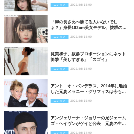
い過ぎる」
エンタメ
2026/8/8 18:00
「脚の長さ比べ勝てる人いないでし
ょ？」身長182cm美女モデル、抜群のプ
ロポーションにネット衝撃
エンタメ
2026/8/8 18:00
筧美和子、抜群プロポーションにネット
衝撃「美しすぎる」「スゴイ」
エンタメ
2026/8/8 18:00
アントニオ・バンデラス、2014年に離婚
した元妻メラニー・グリフィスは今も
「親友の一人」
エンタメ
2026/8/8 15:00
アンジェリーナ・ジョリーの兄ジェーム
ズ・ヘイヴンがゲイと公表 元妻の生配
信で明らかに
エンタメ
2026/8/8 14:00