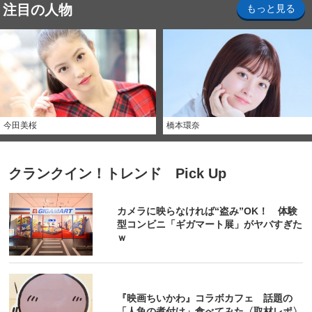
注目の人物
もっと見る
今田美桜
橋本環奈
クランクイン！トレンド Pick Up
カメラに映らなければ“盗み”OK！ 体験
型コンビニ「ギガマート展」がヤバすぎた
ｗ
『映画ちいかわ』コラボカフェ 話題の
「人魚の煮付け」食べてみた〈取材レポ〉