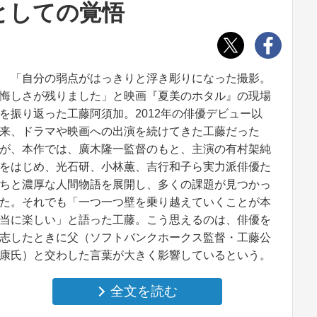
としての覚悟
「自分の弱点がはっきりと浮き彫りになった撮影。
悔しさが残りました」と映画『夏美のホタル』の現場
を振り返った工藤阿須加。2012年の俳優デビュー以
来、ドラマや映画への出演を続けてきた工藤だった
が、本作では、廣木隆一監督のもと、主演の有村架純
をはじめ、光石研、小林薫、吉行和子ら実力派俳優た
ちと濃厚な人間物語を展開し、多くの課題が見つかっ
た。それでも「一つ一つ壁を乗り越えていくことが本
当に楽しい」と語った工藤。こう思えるのは、俳優を
志したときに父（ソフトバンクホークス監督・工藤公
康氏）と交わした言葉が大きく影響しているという。
全文を読む