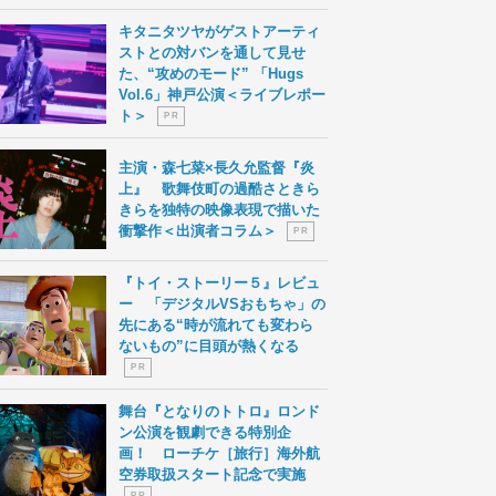
キタニタツヤがゲストアーティ
ストとの対バンを通して見せ
た、“攻めのモード” 「Hugs
Vol.6」神戸公演＜ライブレポー
ト＞
P R
主演・森七菜×長久允監督『炎
上』 歌舞伎町の過酷さときら
きらを独特の映像表現で描いた
衝撃作＜出演者コラム＞
P R
『トイ・ストーリー５』レビュ
ー 「デジタルVSおもちゃ」の
先にある“時が流れても変わら
ないもの”に目頭が熱くなる
P R
舞台『となりのトトロ』ロンド
ン公演を観劇できる特別企
画！ ローチケ［旅行］海外航
空券取扱スタート記念で実施
P R