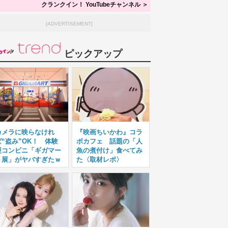
クランクイン！ YouTubeチャンネル ＞
[ADVERTISEMENT]
ピックアップ
カメラに映らなけれ
『映画ちいかわ』コラ
ば“盗み”OK！ 体験
ボカフェ 話題の「人
型コンビニ「ギガマー
魚の煮付け」食べてみ
ト展」がヤバすぎたｗ
た〈取材レポ〉