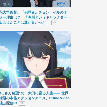
永大司監督、『犯罪者』チョン・イルのオ
ァー理由は？ 「滝川というキャラクター
出会えたことは運が良かった」
P R
おっさん剣聖”の一太刀に宿る人生―― 世界
話題の本格アクションアニメ、Prime Video
独占配信中
P R