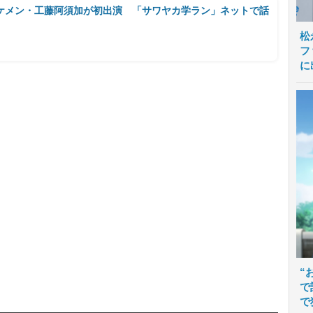
ケメン・工藤阿須加が初出演 「サワヤカ学ラン」ネットで話
松
フ
に
“
で
で