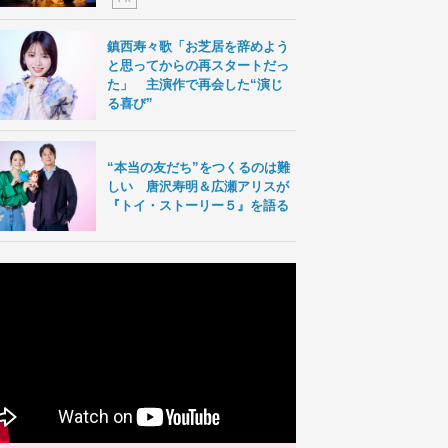
鎮西寿々歌「お芝居を辞めよう
と思ってからの再スタートだっ
た」 主演作で再会した“演じ
る喜び”
“本当の友だち”をつくるのは難
しい 唐沢寿明＆広瀬アリスが
『トイ・ストーリー５』を語る