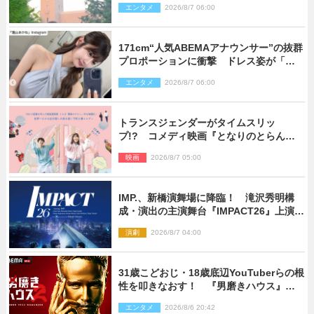
エンタメ
2026/8/7 06:00
171cm“人気ABEMAアナウンサー”の抜群
プロポーションに衝撃 ドレス姿が「美
しい」「品がありすぎる」
エンタメ
2026/8/7 06:00
トランスジェンダーがタイムスリッ
プ!? コメディ映画『となりのとらんす
少女ちゃん』11.7公開決定
映画
2026/8/7 05:00
IMP.、新橋演舞場に降臨！ 滝沢秀明構
成・演出の主演舞台『IMPACT26』上演決
定
演劇
2026/8/7 04:00
31歳こどおじ・18歳底辺YouTuberらの根
性を叩きなおす！ 『男磨きハウス』第2
弾コーチ陣発表
エンタメ
2026/8/6 20:42