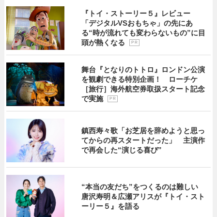
『トイ・ストーリー５』レビュー
「デジタルVSおもちゃ」の先にあ
る“時が流れても変わらないもの”に目
頭が熱くなる
P R
舞台『となりのトトロ』ロンドン公演
を観劇できる特別企画！ ローチケ
［旅行］海外航空券取扱スタート記念
で実施
P R
鎮西寿々歌「お芝居を辞めようと思っ
てからの再スタートだった」 主演作
で再会した“演じる喜び”
“本当の友だち”をつくるのは難しい
唐沢寿明＆広瀬アリスが『トイ・スト
ーリー５』を語る