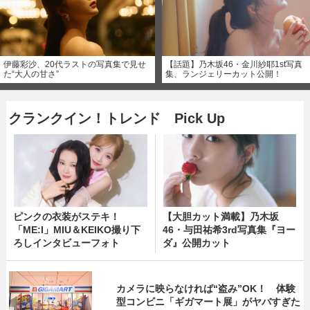
伊藤彩沙、20代ラストの写真集で見せ
【話題】乃木坂46・金川紗耶1st写真
た“大人の甘さ”
集、ランジェリーカット公開！
クランクイン！トレンド Pick Up
ピンクの衣装がステキ！
【大胆カット満載】乃木坂
「ME:I」MIU＆KEIKO撮り下
46・与田祐希3rd写真集『ヨー
ろしインタビューフォト
ダ』公開カット
カメラに映らなければ“盗み”OK！ 体験
型コンビニ「ギガマート展」がヤバすぎた