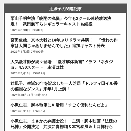
辻凪子の関連記事
栗山千明主演『晩酌の流儀』今年も2クール連続放送決
定！ 武田航平らレギュラーキャストも続投
2026年6月8日 06時00分
宮田俊哉、京本大我と14年ぶりドラマ共演！ 『憧れの作
家は人間じゃありませんでした』追加キャスト発表
2026年4月3日 07時00分
人気漫才師が続々登場 “漫才解体新書”ドラマ『ネタジ
ョ』4.30スタート 主演は辻
2026年3月18日 15時12分
辻凪子、生誕30年を記念した一人芝居『ドルフィ田イル香
の偏屈なダンス』来年1月上演！
2025年10月31日 19時00分
小沢仁志、脚本執筆にAI活用「すごく便利なんだよ」
2025年8月16日 17時35分
小沢仁志、まさかの弁護士役！ 主演・脚本映画『法廷の
死神』公開決定 共演に青柳翔＆本宮泰風＆山口祥行ら