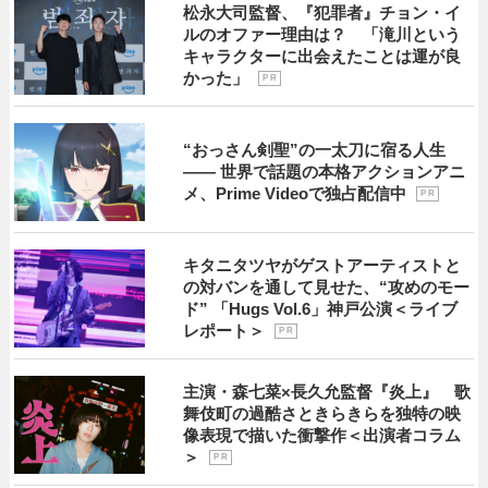
松永大司監督、『犯罪者』チョン・イ
ルのオファー理由は？ 「滝川という
キャラクターに出会えたことは運が良
かった」
P R
“おっさん剣聖”の一太刀に宿る人生
―― 世界で話題の本格アクションアニ
メ、Prime Videoで独占配信中
P R
キタニタツヤがゲストアーティストと
の対バンを通して見せた、“攻めのモー
ド” 「Hugs Vol.6」神戸公演＜ライブ
レポート＞
P R
主演・森七菜×長久允監督『炎上』 歌
舞伎町の過酷さときらきらを独特の映
像表現で描いた衝撃作＜出演者コラム
＞
P R