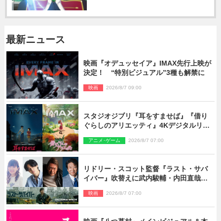
最新ニュース
映画『オデュッセイア』IMAX先行上映が
決定！ “特別ビジュアル”3種も解禁に
映画
2026/8/7 09:00
スタジオジブリ『耳をすませば』『借り
ぐらしのアリエッティ』4Kデジタルリマ
スターでIMAX上映決定！
アニメ･ゲーム
2026/8/7 07:00
リドリー・スコット監督『ラスト・サバ
イバー』吹替えに武内駿輔・内田直哉・
種崎敦美・井上和彦ら豪華声優陣が集
映画
2026/8/7 07:00
結！