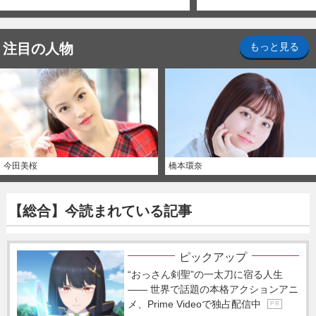
注目の人物
もっと見る
今田美桜
橋本環奈
【総合】今読まれている記事
ピックアップ
“おっさん剣聖”の一太刀に宿る人生
―― 世界で話題の本格アクションアニ
メ、Prime Videoで独占配信中
P R