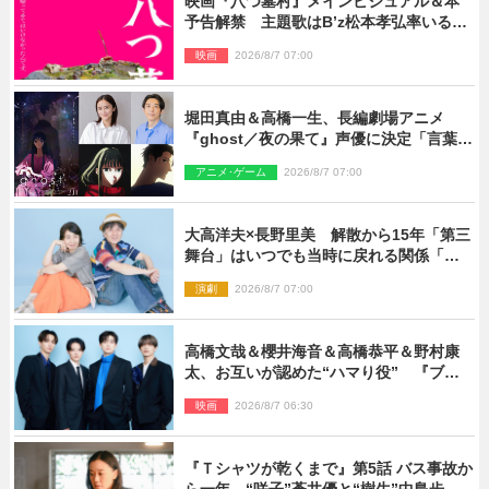
映画『八つ墓村』メインビジュアル＆本
予告解禁 主題歌はB’z松本孝弘率いる
TMG「DOOM」に決定
映画
2026/8/7 07:00
堀田真由＆高橋一生、長編劇場アニメ
『ghost／夜の果て』声優に決定「言葉に
はできない沢山の感情を思い出しまし
アニメ･ゲーム
2026/8/7 07:00
た」
大高洋夫×長野里美 解散から15年「第三
舞台」はいつでも当時に戻れる関係「や
っぱり他の方たちとは違います」
演劇
2026/8/7 07:00
高橋文哉＆櫻井海音＆高橋恭平＆野村康
太、お互いが認めた“ハマり役” 『ブル
ーロック』で築いた最高のチームワーク
映画
2026/8/7 06:30
『Ｔシャツが乾くまで』第5話 バス事故か