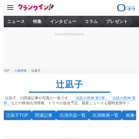
ニュース
特集
インタビュー
コラム
プレゼント
[ADVERTISEMENT]
TOP
人物情報
辻凪子
辻凪子
「辻凪子」の関連記事や写真の一覧です。
「法廷の死神 第2章」
「法廷の死神 第
1章」
などの映画出演情報、ドラマの放送予定、最新ニュースも随時更新中！
辻凪子TOP
関連記事
出演作品一覧
出演映画一覧
画像一