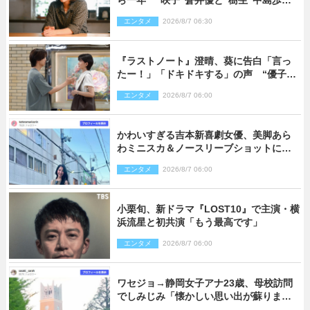
ら一年 “咲子”蒼井優と“樹生”中島歩は
心を許しあえる関係に
エンタメ
2026/8/7 06:30
『ラストノート』澄晴、葵に告白「言っ
たー！」「ドキドキする」の声 “優子劇
場”も話題
エンタメ
2026/8/7 06:00
かわいすぎる吉本新喜劇女優、美脚あら
わミニスカ＆ノースリーブショットに反
響
エンタメ
2026/8/7 06:00
小栗旬、新ドラマ『LOST10』で主演・横
浜流星と初共演「もう最高です」
エンタメ
2026/8/7 06:00
ワセジョ→静岡女子アナ23歳、母校訪問
でしみじみ「懐かしい思い出が蘇りまし
た」