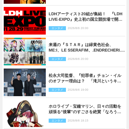
LDHアーティスト20組が集結！ 『LDH
LIVE‐EXPO』史上初の国立競技場で開催
決定
エンタメ
2026/8/6 20:00
来週の『ＳＴＡＲ』は緑黄色社会、
ME:I、LE SSERAFIM、.ENDRECHERI.が
話題曲をパフォーマンス！
エンタメ
2026/8/6 20:00
松永大司監督、『犯罪者』チョン・イル
のオファー理由は？ 「滝川というキャ
ラクターに出会えたことは本当に運が良
エンタメ
2026/8/6 19:00
かった」
ホロライブ・宝鐘マリン、日々の活動を
頑張る“後輩”のすごさを絶賛「なろう系
主人公まである」
エンタメ
2026/8/6 18:15