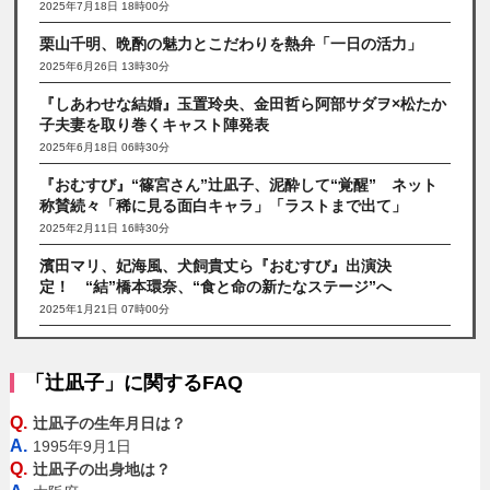
2025年7月18日 18時00分
栗山千明、晩酌の魅力とこだわりを熱弁「一日の活力」
2025年6月26日 13時30分
『しあわせな結婚』玉置玲央、金田哲ら阿部サダヲ×松たか
子夫妻を取り巻くキャスト陣発表
2025年6月18日 06時30分
『おむすび』“篠宮さん”辻凪子、泥酔して“覚醒” ネット
称賛続々「稀に見る面白キャラ」「ラストまで出て」
2025年2月11日 16時30分
濱田マリ、妃海風、犬飼貴丈ら『おむすび』出演決
定！ “結”橋本環奈、“食と命の新たなステージ”へ
2025年1月21日 07時00分
「辻凪子」に関するFAQ
Q.
辻凪子の生年月日は？
A.
1995年9月1日
Q.
辻凪子の出身地は？