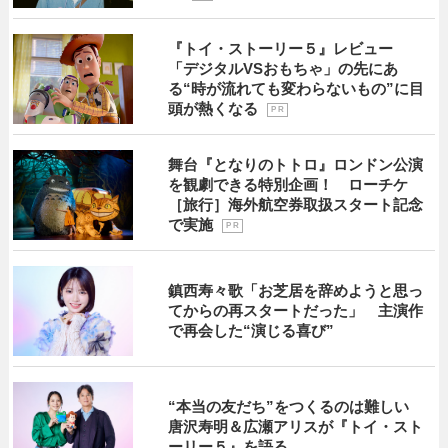
『トイ・ストーリー５』レビュー
「デジタルVSおもちゃ」の先にあ
る“時が流れても変わらないもの”に目
頭が熱くなる
P R
舞台『となりのトトロ』ロンドン公演
を観劇できる特別企画！ ローチケ
［旅行］海外航空券取扱スタート記念
で実施
P R
鎮西寿々歌「お芝居を辞めようと思っ
てからの再スタートだった」 主演作
で再会した“演じる喜び”
“本当の友だち”をつくるのは難しい
唐沢寿明＆広瀬アリスが『トイ・スト
ーリー５』を語る