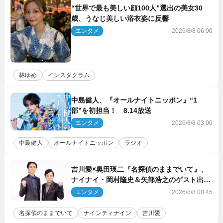
“世界で最も美しい顔100人”選出の美女30
歳、うなじ美しい浴衣姿に反響
エンタメ
2026/8/8 06:00
林ゆめ
インスタグラム
中島健人、『オールナイトニッポン』“1
部”を初担当！ 8.14放送
エンタメ
2026/8/8 03:00
中島健人
オールナイトニッポン
ラジオ
吉川愛×奥田瑛二『名探偵のままでいて』、
ナイナイ・岡村隆史＆矢部浩之のゲスト出演
が決定！
エンタメ
2026/8/8 00:45
名探偵のままでいて
ナインティナイン
吉川愛