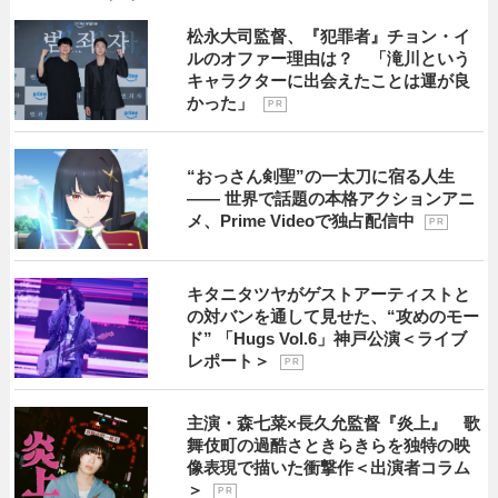
松永大司監督、『犯罪者』チョン・イ
ルのオファー理由は？ 「滝川という
キャラクターに出会えたことは運が良
かった」
P R
“おっさん剣聖”の一太刀に宿る人生
―― 世界で話題の本格アクションアニ
メ、Prime Videoで独占配信中
P R
キタニタツヤがゲストアーティストと
の対バンを通して見せた、“攻めのモー
ド” 「Hugs Vol.6」神戸公演＜ライブ
レポート＞
P R
主演・森七菜×長久允監督『炎上』 歌
舞伎町の過酷さときらきらを独特の映
像表現で描いた衝撃作＜出演者コラム
＞
P R