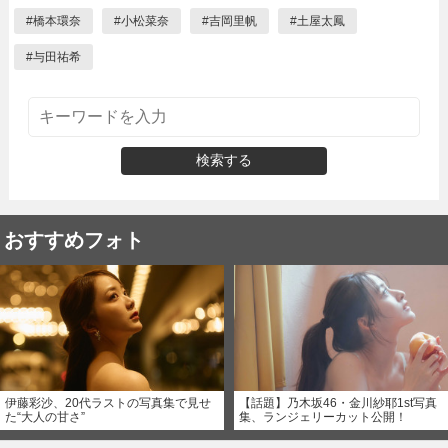
#
橋本環奈
#
小松菜奈
#
吉岡里帆
#
土屋太鳳
#
与田祐希
検索する
おすすめフォト
伊藤彩沙、20代ラストの写真集で見せ
【話題】乃木坂46・金川紗耶1st写真
た“大人の甘さ”
集、ランジェリーカット公開！