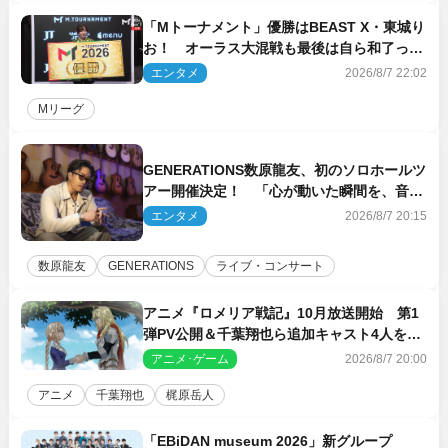
「Mトーナメント」優勝はBEAST X・東城り
お！ オーラス大混戦も最後は自ら和了って
幕引き
エンタメ
2026/8/7 22:02
Mリーグ
GENERATIONS数原龍友、初のソロホールツ
アー開催決定！ 「心が動いた瞬間を、音に
乗せてお届けできれば」
エンタメ
2026/8/7 20:15
数原龍友
GENERATIONS
ライブ・コンサート
アニメ『ロメリア戦記』10月放送開始 第1
弾PV公開＆千葉翔也ら追加キャスト4人を発
表
アニメ･ゲーム
2026/8/7 20:00
アニメ
千葉翔也
梶原岳人
「EBiDAN museum 2026」新グループ