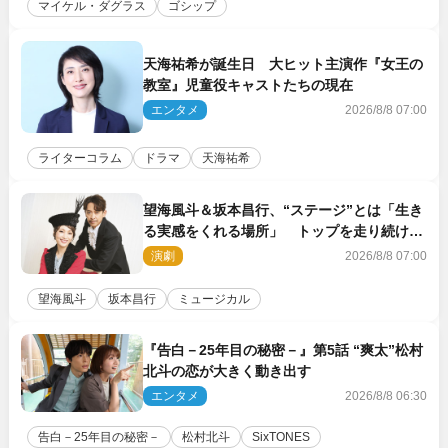
マイケル・ダグラス
ゴシップ
天海祐希が誕生日 大ヒット主演作『女王の
教室』児童役キャストたちの現在
エンタメ
2026/8/8 07:00
ライターコラム
ドラマ
天海祐希
望海風斗＆坂本昌行、“ステージ”とは「生き
る実感をくれる場所」 トップを走り続ける
原動力を語る
演劇
2026/8/8 07:00
望海風斗
坂本昌行
ミュージカル
『告白－25年目の秘密－』第5話 “爽太”松村
北斗の恋が大きく動き出す
エンタメ
2026/8/8 06:30
告白－25年目の秘密－
松村北斗
SixTONES