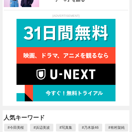
[ADVERTISEMENT]
人気キーワード
#
今田美桜
#
浜辺美波
#
写真集
#
乃木坂46
#
有村架純