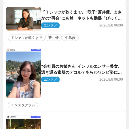
『Ｔシャツが乾くまで』“咲子”蒼井優、まさ
かの“再会”にあ然 ネットも動揺「びっくり
した!!」「今さら?!」（ネタバレあり）
エンタメ
2026/8/8 06:00
Ｔシャツが乾くまで
蒼井優
中島歩
“会社員のお姉さん”インフルエンサー美女、
透き通る素肌のデコルテあらわワンピ姿に反
響
エンタメ
2026/8/8 06:00
インスタグラム