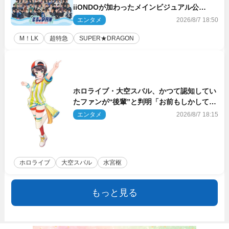
iiONDOが加わったメインビジュアル公
開！ 開催記念グッズラインナップも
エンタメ
2026/8/7 18:50
M！LK
超特急
SUPER★DRAGON
ホロライブ・大空スバル、かつて認知してい
たファンが“後輩”と判明「お前もしかしてあ
のときの？」
エンタメ
2026/8/7 18:15
ホロライブ
大空スバル
水宮枢
もっと見る