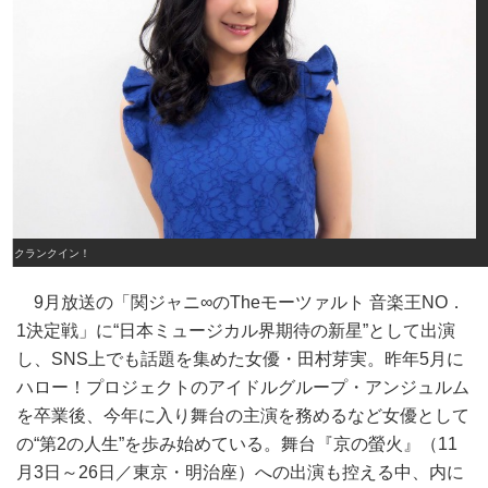
クランクイン！
9月放送の「関ジャニ∞のTheモーツァルト 音楽王NO．
1決定戦」に“日本ミュージカル界期待の新星”として出演
し、SNS上でも話題を集めた女優・田村芽実。昨年5月に
ハロー！プロジェクトのアイドルグループ・アンジュルム
を卒業後、今年に入り舞台の主演を務めるなど女優として
の“第2の人生”を歩み始めている。舞台『京の螢火』（11
月3日～26日／東京・明治座）への出演も控える中、内に