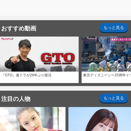
おすすめ動画
もっと見る
『GTO』連ドラが28年ぶり復活
東京ディズニーシー25周年イ
注目の人物
もっと見る