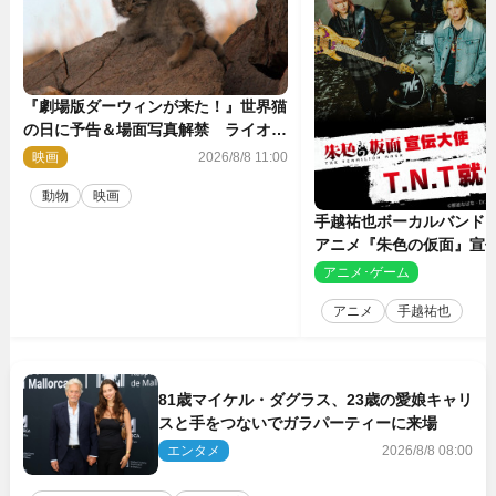
『劇場版ダーウィンが来た！』世界猫
の日に予告＆場面写真解禁 ライオン
やマヌルネコの赤ちゃんが大集合
映画
2026/8/8 11:00
動物
映画
手越祐也ボーカルバンド「T
アニメ『朱色の仮面』宣
決定
アニメ･ゲーム
2
アニメ
手越祐也
81歳マイケル・ダグラス、23歳の愛娘キャリ
スと手をつないでガラパーティーに来場
エンタメ
2026/8/8 08:00