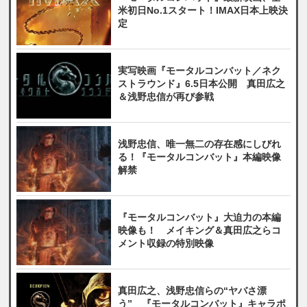
米初日No.1スタート！IMAX日本上映決
定
実写映画『モータルコンバット／ネク
ストラウンド』6.5日本公開 真田広之
＆浅野忠信が再び参戦
浅野忠信、唯一無二の存在感にしびれ
る！『モータルコンバット』本編映像
解禁
『モータルコンバット』大迫力の本編
映像も！ メイキング＆真田広之らコ
メント収録の特別映像
真田広之、浅野忠信らの“ヤバさ漂
う” 『モータルコンバット』キャラポ