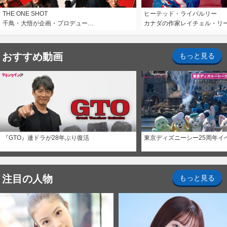
THE ONE SHOT
ヒーテッド・ライバルリー
千鳥・大悟が企画・プロデュー…
カナダの作家レイチェル・リ
おすすめ動画
もっと見る
『GTO』連ドラが28年ぶり復活
東京ディズニーシー25周年イ
注目の人物
もっと見る