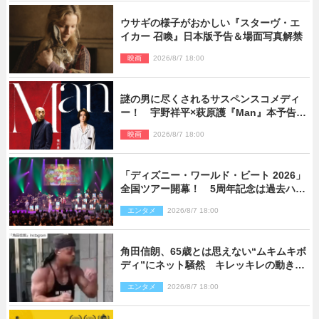
ウサギの様子がおかしい『スターヴ・エ
イカー 召喚』日本版予告＆場面写真解禁
映画
2026/8/7 18:00
謎の男に尽くされるサスペンスコメディ
ー！ 宇野祥平×萩原護『Man』本予告＆
新ビジュアル解禁
映画
2026/8/7 18:00
「ディズニー・ワールド・ビート 2026」
全国ツアー開幕！ 5周年記念は過去ハイ
ライト＆クルーズ旅を大満喫！【潜入レ
エンタメ
2026/8/7 18:00
ポート】
角田信朗、65歳とは思えない“ムキムキボ
ディ”にネット騒然 キレッキレの動きを
披露
エンタメ
2026/8/7 18:00