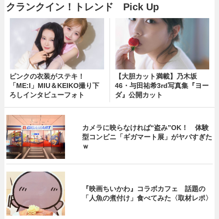
クランクイン！トレンド Pick Up
ピンクの衣装がステキ！
【大胆カット満載】乃木坂
「ME:I」MIU＆KEIKO撮り下
46・与田祐希3rd写真集『ヨー
ろしインタビューフォト
ダ』公開カット
カメラに映らなければ“盗み”OK！ 体験
型コンビニ「ギガマート展」がヤバすぎた
ｗ
『映画ちいかわ』コラボカフェ 話題の
「人魚の煮付け」食べてみた〈取材レポ〉