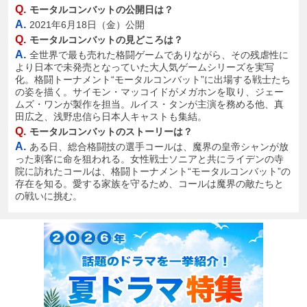
Q.
モータルコンバットの公開日は？
A.
2021年6月18日（金）公開
Q.
モータルコンバットの見どころは？
A.
全世界で最も売れた格闘ゲームでありながら、その残虐性に
より日本で未発売となっていた大人気ゲームシリーズを実写
化。格闘トーナメント“モータルコンバット”に出場する戦士たち
の姿を描く。サイモン・マッコイドがメガホンを取り、ジェー
ムズ・ワンが製作を担当。ルイス・タンが主演を務める他、真
田広之、浅野忠信ら日本人キャストも集結。
Q.
モータルコンバットのストーリーは？
A.
ある日、総合格闘技の選手コールは、魔界の皇帝シャンが放
った刺客に命を狙われる。女性戦士ソニアと共にライデンの寺
院に訪れたコールは、格闘トーナメント“モータルコンバット”の
存在を知る。愛する家族を守るため、コールは魔界の敵たちと
の戦いに挑む。