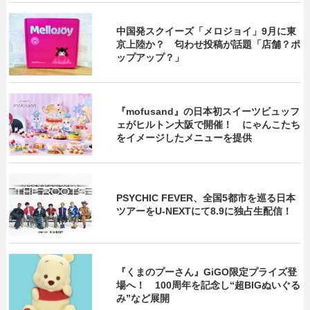
中国発スクイーズ「メロジョイ」9月に東
京上陸か？ 匂わせ投稿が話題「店舗？ポ
ップアップ？」
『mofusand』の日本初スイーツビュッフ
ェがヒルトン大阪で開催！ にゃんこたち
をイメージしたメニューを提供
PSYCHIC FEVER、全国5都市を巡る日本
ツアーをU‐NEXTにて8.9に独占生配信！
『くまのプーさん』GiGO限定プライズ登
場へ！ 100周年を記念し“超BIGぬいぐる
み”など展開