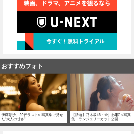
おすすめフォト
伊藤彩沙、20代ラストの写真集で見せ
【話題】乃木坂46・金川紗耶1st写真
た“大人の甘さ”
集、ランジェリーカット公開！