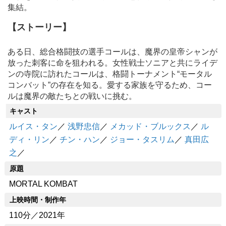
集結。
【ストーリー】
ある日、総合格闘技の選手コールは、魔界の皇帝シャンが
放った刺客に命を狙われる。女性戦士ソニアと共にライデ
ンの寺院に訪れたコールは、格闘トーナメント“モータル
コンバット”の存在を知る。愛する家族を守るため、コー
ルは魔界の敵たちとの戦いに挑む。
キャスト
ルイス・タン
／
浅野忠信
／
メカッド・ブルックス
／
ル
ディ・リン
／
チン・ハン
／
ジョー・タスリム
／
真田広
之
／
原題
MORTAL KOMBAT
上映時間・制作年
110分／2021年