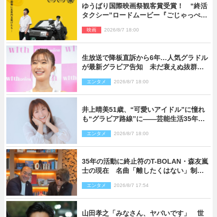
ゆうばり国際映画祭観客賞受賞！ “終活
タクシー”ロードムービー『ごじゃっぺタ
クシー』10月公開＆予告解禁
映画
2026/8/7 18:00
生放送で降板直訴から6年…人気グラドル
が最新グラビア告知 未だ衰えぬ抜群ス
タイルに反響
エンタメ
2026/8/7 18:00
井上晴美51歳、“可愛いアイドル”に憧れ
も“グラビア路線”に――芸能生活35年を
赤裸々に語る 27年ぶりに写真集発売
エンタメ
2026/8/7 18:00
35年の活動に終止符のT-BOLAN・森友嵐
士の現在 名曲「離したくはない」制作
秘話も
エンタメ
2026/8/7 17:54
山田孝之「みなさん、ヤバいです」 世