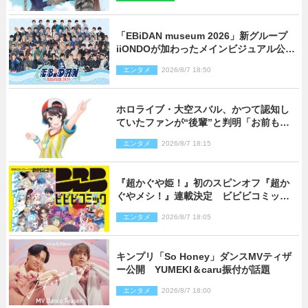
「EBiDAN museum 2026」新グループ
iiONDOが加わったメインビジュアル公
開！ 開催記念グッズラインナップも
エンタメ
2026/8/7 18:50
ホロライブ・大空スバル、かつて認知し
ていたファンが“後輩”と判明「お前もし
かしてあのときの？」
エンタメ
2026/8/7 18:15
『超かぐや姫！』初のスピンオフ『超か
ぐやメシ！』連載決定 ビビビコミック
創刊で31作品一挙公開
エンタメ
2026/8/7 18:05
キンプリ「So Honey」ダンスMVティザ
ー公開 YUMEKI＆caru振付が話題
エンタメ
2026/8/7 18:00