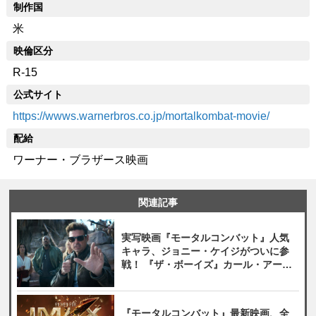
制作国
米
映倫区分
R-15
公式サイト
https://wwws.warnerbros.co.jp/mortalkombat-movie/
配給
ワーナー・ブラザース映画
関連記事
実写映画『モータルコンバット』人気
キャラ、ジョニー・ケイジがついに参
戦！ 『ザ・ボーイズ』カール・アーバ
ンが熱演
『モータルコンバット』最新映画、全