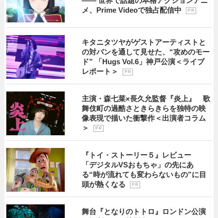
―― 世界で話題の本格アクションアニ
メ、Prime Videoで独占配信中
P R
キタニタツヤがゲストアーティストと
の対バンを通して見せた、“攻めのモー
ド” 「Hugs Vol.6」神戸公演＜ライブ
レポート＞
P R
主演・森七菜×長久允監督『炎上』 歌
舞伎町の過酷さときらきらを独特の映
像表現で描いた衝撃作＜出演者コラム
＞
P R
『トイ・ストーリー５』レビュー
「デジタルVSおもちゃ」の先にあ
る“時が流れても変わらないもの”に目
頭が熱くなる
P R
舞台『となりのトトロ』ロンドン公演