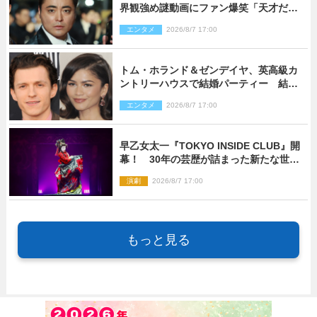
界観強め謎動画にファン爆笑「天才だ
わ」
エンタメ
2026/8/7 17:00
トム・ホランド＆ゼンデイヤ、英高級カ
ントリーハウスで結婚パーティー 結婚
指輪を身に着けたトムも初キャッチ
エンタメ
2026/8/7 17:00
早乙女太一『TOKYO INSIDE CLUB』開
幕！ 30年の芸歴が詰まった新たな世界
観
演劇
2026/8/7 17:00
もっと見る