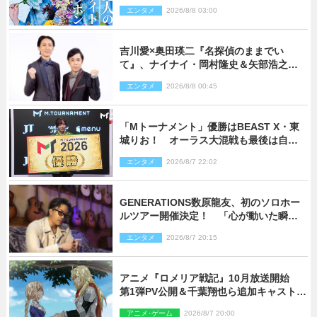
エンタメ
2026/8/8 03:00
吉川愛×奥田瑛二『名探偵のままでい
て』、ナイナイ・岡村隆史＆矢部浩之の
ゲスト出演が決定！
エンタメ
2026/8/8 00:45
「Mトーナメント」優勝はBEAST X・東
城りお！ オーラス大混戦も最後は自ら
和了って幕引き
エンタメ
2026/8/7 22:02
GENERATIONS数原龍友、初のソロホー
ルツアー開催決定！ 「心が動いた瞬間
を、音に乗せてお届けできれば」
エンタメ
2026/8/7 20:15
アニメ『ロメリア戦記』10月放送開始
第1弾PV公開＆千葉翔也ら追加キャスト4
人を発表
アニメ･ゲーム
2026/8/7 20:00