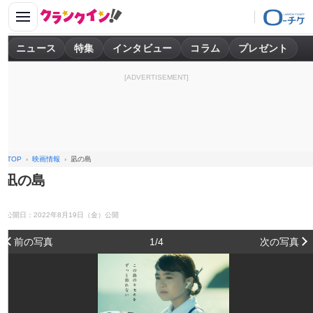
ニュース
特集
インタビュー
コラム
プレゼント
[ADVERTISEMENT]
TOP
映画情報
凪の島
凪の島
公開日：2022年8月19日（金）公開
前の写真
1/4
次の写真