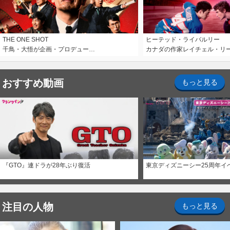
THE ONE SHOT
ヒーテッド・ライバルリー
千鳥・大悟が企画・プロデュー…
カナダの作家レイチェル・リ
おすすめ動画
もっと見る
『GTO』連ドラが28年ぶり復活
東京ディズニーシー25周年イ
注目の人物
もっと見る