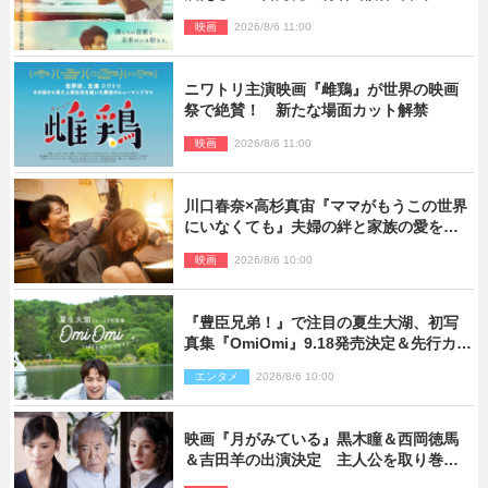
行曲 マーチングボーイズ』予告解禁
映画
2026/8/6 11:00
ニワトリ主演映画『雌鶏』が世界の映画
祭で絶賛！ 新たな場面カット解禁
映画
2026/8/6 11:00
川口春奈×高杉真宙『ママがもうこの世界
にいなくても』夫婦の絆と家族の愛を映
す場面写真公開
映画
2026/8/6 10:00
『豊臣兄弟！』で注目の夏生大湖、初写
真集『OmiOmi』9.18発売決定＆先行カッ
ト解禁
エンタメ
2026/8/6 10:00
映画『月がみている』黒木瞳＆西岡徳馬
＆吉田羊の出演決定 主人公を取り巻く
重要人物を演じる