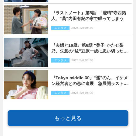
『ラストノート』第5話 “澄晴”寺西拓
人、“葵”内田有紀の家で眠ってしまう
エンタメ
2026/8/6 06:30
『夫婦と16歳』第6話 “美子”かたせ梨
乃、失意の“紘”豆原一成に思い切ったプ
レゼント
エンタメ
2026/8/6 06:30
『Tokyo middle 30』“遥”のん、イケメ
ン経営者との恋に進展 急展開ラストに
騒然「え…いきなり」「嫌な予感」
エンタメ
2026/8/6 06:00
もっと見る