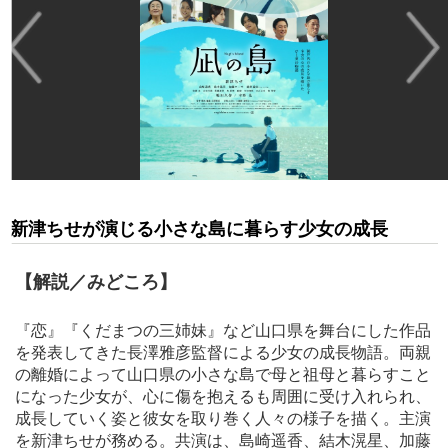
新津ちせが演じる小さな島に暮らす少女の成長
【解説／みどころ】
『恋』『くだまつの三姉妹』など山口県を舞台にした作品
を発表してきた長澤雅彦監督による少女の成長物語。両親
の離婚によって山口県の小さな島で母と祖母と暮らすこと
になった少女が、心に傷を抱えるも周囲に受け入れられ、
成長していく姿と彼女を取り巻く人々の様子を描く。主演
を新津ちせが務める。共演は、島崎遥香、結木滉星、加藤