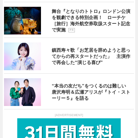
舞台『となりのトトロ』ロンドン公演
を観劇できる特別企画！ ローチケ
［旅行］海外航空券取扱スタート記念
で実施
P R
鎮西寿々歌「お芝居を辞めようと思っ
てからの再スタートだった」 主演作
で再会した“演じる喜び”
“本当の友だち”をつくるのは難しい
唐沢寿明＆広瀬アリスが『トイ・スト
ーリー５』を語る
[ADVERTISEMENT]