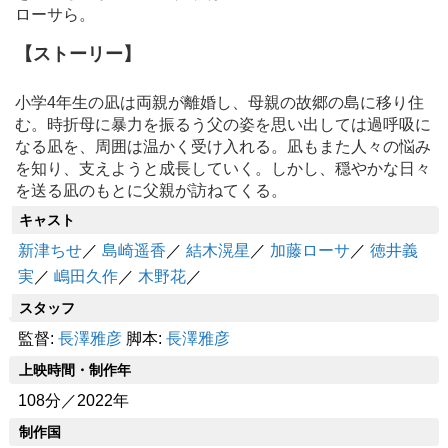
ローサら。
【ストーリー】
小学4年生の凪は両親が離婚し、母親の故郷の島に移り住
む。時折母に暴力を振るう父の姿を思い出しては過呼吸に
なる凪を、周囲は温かく受け入れる。凪もまた人々の悩み
を知り、支えようと成長していく。しかし、穏やかな日々
を送る凪のもとに父親が訪ねてくる。
キャスト
新津ちせ
／
島崎遥香
／
結木滉星
／
加藤ローサ
／
徳井義
実
／
嶋田久作
／
木野花
／
スタッフ
監督:
長澤雅彦
脚本:
長澤雅彦
上映時間・制作年
108分／2022年
制作国