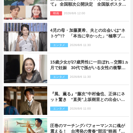
て』 全国順次公開決定 全国版ポスター
解禁
映画
2026/8/6 12:00
4児の母・加藤夏希、夫との出会いは“ネ
トゲ”!? 「本当に辛かった」“極寒プロ
ポーズ”も告白
エンタメ
2026/8/6 11:30
15歳少女が27歳男性に一目ぼれ→交際1ヵ
月で妊娠 30代で孫がいる女性の衝撃半
生
エンタメ
2026/8/6 11:30
『風、薫る』“藤次”中村倫也、正体にネ
ット驚き “直美”上坂樹里との出会いに
も反響「力になってくれそう」「仲良く
エンタメ
2026/8/6 11:00
しなよ！」
圧巻のマーチングパフォーマンスに魂が
震える！ 台湾発の青春“部活”映画『進