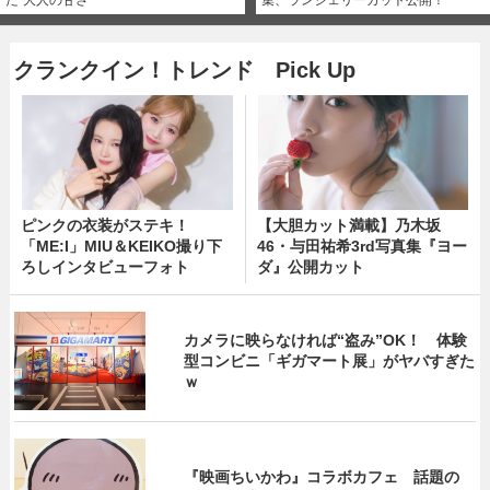
た“大人の甘さ”
集、ランジェリーカット公開！
クランクイン！トレンド Pick Up
ピンクの衣装がステキ！
【大胆カット満載】乃木坂
「ME:I」MIU＆KEIKO撮り下
46・与田祐希3rd写真集『ヨー
ろしインタビューフォト
ダ』公開カット
カメラに映らなければ“盗み”OK！ 体験
型コンビニ「ギガマート展」がヤバすぎた
ｗ
『映画ちいかわ』コラボカフェ 話題の