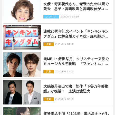
女優・寿美花代さん、老衰のため94歳で
死去 息子・高嶋政宏と高嶋政伸がコメ
ント「いつもユーモアを忘れない明るく
エンタメ
2026/8/6 13:10
優しい母でした」
連載20周年記念イベント『キンキンキン
グダム』に舞台版カイネ役・森莉那が潜
入！【密着レポート】
演劇
2026/8/6 13:00
元ME:I・飯田栞月、クリスティーヌ役で
ミュージカル初挑戦 『ファントム』
2027年上演
演劇
2026/8/6 12:00
大鶴義丹演出で唐十郎作『下谷万年町物
語』が復活！ 主演は渡辺大
演劇
2026/8/6 12:00
渡邊圭祐主演『2126年、海の星をさがし