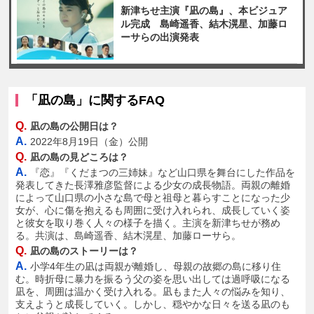
新津ちせ主演『凪の島』、本ビジュア
ル完成 島崎遥香、結木滉星、加藤ロ
ーサらの出演発表
「凪の島」に関するFAQ
Q.
凪の島の公開日は？
A.
2022年8月19日（金）公開
Q.
凪の島の見どころは？
A.
『恋』『くだまつの三姉妹』など山口県を舞台にした作品を
発表してきた長澤雅彦監督による少女の成長物語。両親の離婚
によって山口県の小さな島で母と祖母と暮らすことになった少
女が、心に傷を抱えるも周囲に受け入れられ、成長していく姿
と彼女を取り巻く人々の様子を描く。主演を新津ちせが務め
る。共演は、島崎遥香、結木滉星、加藤ローサら。
Q.
凪の島のストーリーは？
A.
小学4年生の凪は両親が離婚し、母親の故郷の島に移り住
む。時折母に暴力を振るう父の姿を思い出しては過呼吸になる
凪を、周囲は温かく受け入れる。凪もまた人々の悩みを知り、
支えようと成長していく。しかし、穏やかな日々を送る凪のも