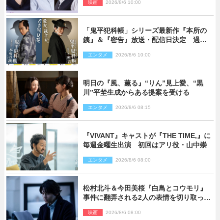
映画
2026/8/6 10:00
「鬼平犯科帳」シリーズ最新作『本所の
銕』＆『密告』放送・配信日決定 過去
と現在が繋がるビジュアルも解禁
エンタメ
2026/8/6 10:00
明日の『風、薫る』“りん”見上愛、“黒
川”平埜生成からある提案を受ける
エンタメ
2026/8/6 08:15
『VIVANT』キャストが『THE TIME,』に
毎週金曜生出演 初回はアリ役・山中崇
エンタメ
2026/8/6 08:00
松村北斗＆今田美桜『白鳥とコウモリ』
事件に翻弄される2人の表情を切り取った
場面写真解禁
映画
2026/8/6 08:00