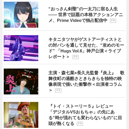
“おっさん剣聖”の一太刀に宿る人生
―― 世界で話題の本格アクションアニ
メ、Prime Videoで独占配信中
P R
キタニタツヤがゲストアーティストと
の対バンを通して見せた、“攻めのモー
ド” 「Hugs Vol.6」神戸公演＜ライブ
レポート＞
P R
主演・森七菜×長久允監督『炎上』 歌
舞伎町の過酷さときらきらを独特の映
像表現で描いた衝撃作＜出演者コラム
＞
P R
『トイ・ストーリー５』レビュー
「デジタルVSおもちゃ」の先にあ
る“時が流れても変わらないもの”に目
頭が熱くなる
P R