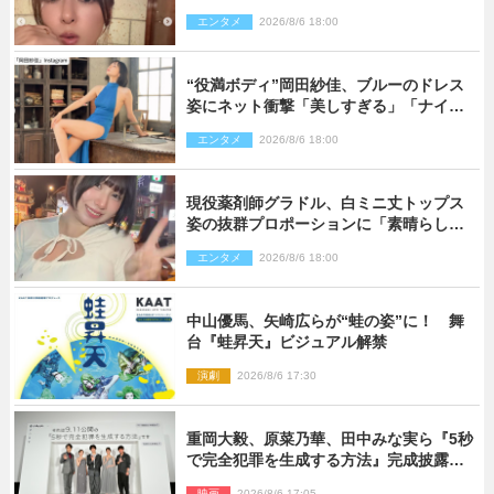
クラス」「うっとり」
エンタメ
2026/8/6 18:00
“役満ボディ”岡田紗佳、ブルーのドレス
姿にネット衝撃「美しすぎる」「ナイ
ス」
エンタメ
2026/8/6 18:00
現役薬剤師グラドル、白ミニ丈トップス
姿の抜群プロポーションに「素晴らしす
ぎる」「すっっっご！」とネット絶賛
エンタメ
2026/8/6 18:00
中山優馬、矢崎広らが“蛙の姿”に！ 舞
台『蛙昇天』ビジュアル解禁
演劇
2026/8/6 17:30
重岡大毅、原菜乃華、田中みな実ら『5秒
で完全犯罪を生成する方法』完成披露に
登壇！ それぞれのAI活用術も発表
映画
2026/8/6 17:05