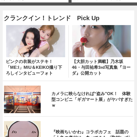
クランクイン！トレンド Pick Up
ピンクの衣装がステキ！
【大胆カット満載】乃木坂
「ME:I」MIU＆KEIKO撮り下
46・与田祐希3rd写真集『ヨー
ろしインタビューフォト
ダ』公開カット
カメラに映らなければ“盗み”OK！ 体験
型コンビニ「ギガマート展」がヤバすぎた
ｗ
『映画ちいかわ』コラボカフェ 話題の