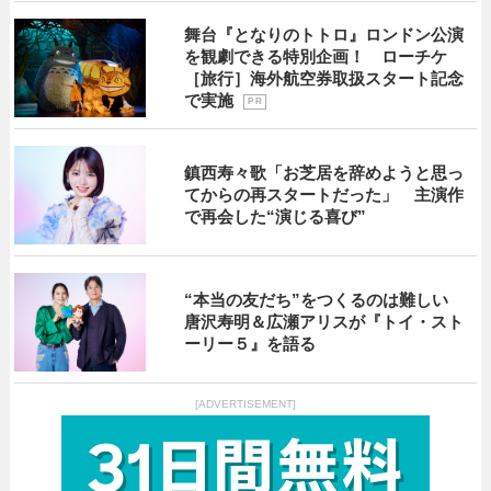
舞台『となりのトトロ』ロンドン公演
を観劇できる特別企画！ ローチケ
［旅行］海外航空券取扱スタート記念
で実施
P R
鎮西寿々歌「お芝居を辞めようと思っ
てからの再スタートだった」 主演作
で再会した“演じる喜び”
“本当の友だち”をつくるのは難しい
唐沢寿明＆広瀬アリスが『トイ・スト
ーリー５』を語る
[ADVERTISEMENT]