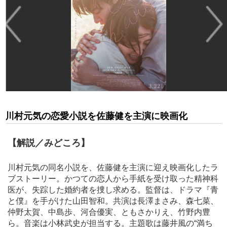
川村元気の恋愛小説を佐藤健を主演に映画化
【解説／みどころ】
川村元気の同名小説を、佐藤健を主演に迎え映画化したラ
ブストーリー。かつての恋人から手紙を受け取った精神科
医が、失踪した婚約者を捜し求める。監督は、ドラマ『青
と僕』を手がけた山田智和。共演は長澤まさみ、森七菜、
仲野太賀、中島歩、河合優実、ともさかりえ、竹野内豊
ら。音楽は小林武史が担当する。主題歌は藤井風の“満ち