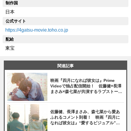
制作国
日本
公式サイト
https://4gatsu-movie.toho.co.jp
配給
東宝
関連記事
映画『四月になれば彼女は』Prime
Videoで独占配信開始！ 佐藤健×長澤
まさみ×森七菜が共演するラブストーリ
ー
佐藤健、長澤まさみ、森七菜から愛あ
ふれるコメント到着！ 映画『四月に
なれば彼女は』“愛するビジュアル”解
禁