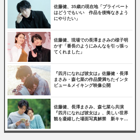
佐藤健、35歳の現在地「プライベート
はどうでもいい 作品を後悔なきよう
にやりたい」
佐藤健、現場での長澤まさみの様子明
かす「番長のようにみんなを引っ張っ
てくれました」
『四月になれば彼女は』佐藤健・長澤
まさみ・森七菜の作品愛満ちたインタ
ビュー＆メイキング映像公開
佐藤健、長澤まさみ、森七菜ら共演
『四月になれば彼女は』、美しい世界
観を凝縮した場面写真解禁 新キャス
トも発表