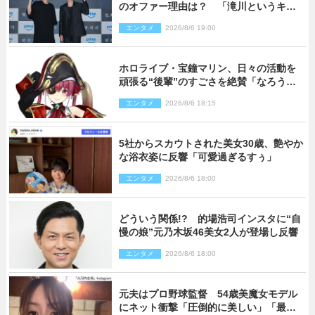
のオファー理由は？ 「滝川というキャ
ラクターに出会えたことは本当に運が良
エンタメ
2026/8/6 19:00
かった」
ホロライブ・宝鐘マリン、日々の活動を
頑張る“後輩”のすごさを絶賛「なろう系
主人公まである」
エンタメ
2026/8/6 18:15
5社からスカウトされた美女30歳、艶やか
な浴衣姿に反響「可愛過ぎるすぅ」
エンタメ
2026/8/6 18:00
どういう関係!? 的場浩司インスタに“自
慢の娘”元乃木坂46美女2人が登場し反響
エンタメ
2026/8/6 18:00
元夫はプロ野球監督 54歳美魔女モデル
にネット衝撃「圧倒的に美しい」「最強