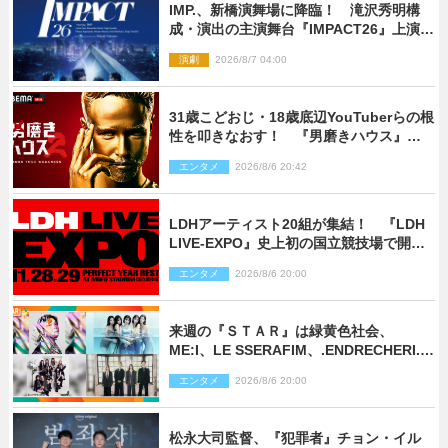
IMP.、新橋演舞場に降臨！ 滝沢秀明構
成・演出の主演舞台『IMPACT26』上演決
定
演劇
2026/8/7 04:00
31歳こどおじ・18歳底辺YouTuberらの根
性を叩きなおす！ 『男磨きハウス』第2
弾コーチ陣発表
エンタメ
2026/8/6 20:42
LDHアーティスト20組が集結！ 『LDH
LIVE‐EXPO』史上初の国立競技場で開催
決定
エンタメ
2026/8/6 20:00
来週の『ＳＴＡＲ』は緑黄色社会、
ME:I、LE SSERAFIM、.ENDRECHERI.が
話題曲をパフォーマンス！
エンタメ
2026/8/6 20:00
松永大司監督、『犯罪者』チョン・イル