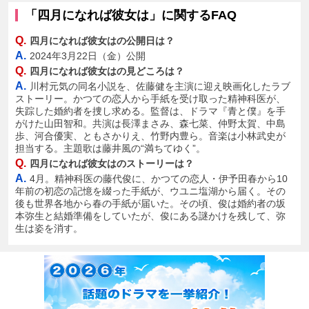
「四月になれば彼女は」に関するFAQ
Q.
四月になれば彼女はの公開日は？
A.
2024年3月22日（金）公開
Q.
四月になれば彼女はの見どころは？
A.
川村元気の同名小説を、佐藤健を主演に迎え映画化したラブ
ストーリー。かつての恋人から手紙を受け取った精神科医が、
失踪した婚約者を捜し求める。監督は、ドラマ『青と僕』を手
がけた山田智和。共演は長澤まさみ、森七菜、仲野太賀、中島
歩、河合優実、ともさかりえ、竹野内豊ら。音楽は小林武史が
担当する。主題歌は藤井風の“満ちてゆく”。
Q.
四月になれば彼女はのストーリーは？
A.
4月。精神科医の藤代俊に、かつての恋人・伊予田春から10
年前の初恋の記憶を綴った手紙が、ウユニ塩湖から届く。その
後も世界各地から春の手紙が届いた。その頃、俊は婚約者の坂
本弥生と結婚準備をしていたが、俊にある謎かけを残して、弥
生は姿を消す。