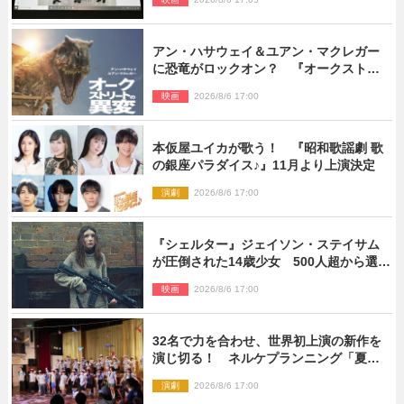
アン・ハサウェイ＆ユアン・マクレガー
に恐竜がロックオン？ 『オークストリ
ートの異変』新ビジュアル＆本編映像初
映画
2026/8/6 17:00
解禁
本仮屋ユイカが歌う！ 『昭和歌謡劇 歌
の銀座パラダイス♪』11月より上演決定
演劇
2026/8/6 17:00
『シェルター』ジェイソン・ステイサム
が圧倒された14歳少女 500人超から選出
された新鋭ボディ・レイ・ブレスナック
映画
2026/8/6 17:00
とは
32名で力を合わせ、世界初上演の新作を
演じ切る！ ネルケプランニング「夏休
み！オン・ワークショップ2026」レポー
演劇
2026/8/6 17:00
ト【最終日】