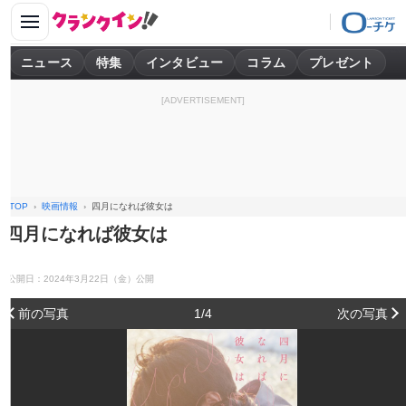
ニュース
特集
インタビュー
コラム
プレゼント
[ADVERTISEMENT]
TOP
映画情報
四月になれば彼女は
四月になれば彼女は
公開日：2024年3月22日（金）公開
前の写真
1/4
次の写真