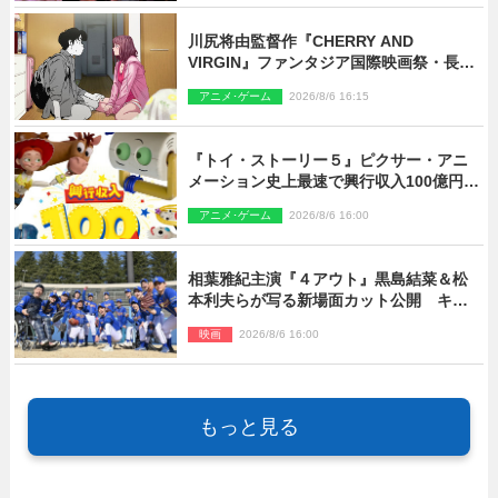
川尻将由監督作『CHERRY AND
VIRGIN』ファンタジア国際映画祭・長編
アニメ部門で観客賞・金賞受賞！
アニメ･ゲーム
2026/8/6 16:15
『トイ・ストーリー５』ピクサー・アニ
メーション史上最速で興行収入100億円突
破 シリーズNo.1興収が目前
アニメ･ゲーム
2026/8/6 16:00
相葉雅紀主演『４アウト』黒島結菜＆松
本利夫らが写る新場面カット公開 キャ
スト登壇イベントも決定
映画
2026/8/6 16:00
もっと見る