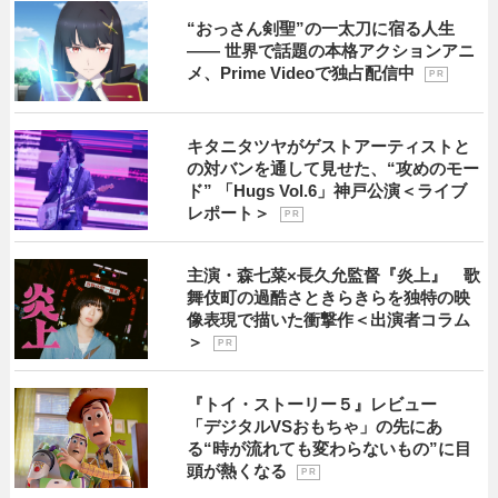
“おっさん剣聖”の一太刀に宿る人生
―― 世界で話題の本格アクションアニ
メ、Prime Videoで独占配信中
P R
キタニタツヤがゲストアーティストと
の対バンを通して見せた、“攻めのモー
ド” 「Hugs Vol.6」神戸公演＜ライブ
レポート＞
P R
主演・森七菜×長久允監督『炎上』 歌
舞伎町の過酷さときらきらを独特の映
像表現で描いた衝撃作＜出演者コラム
＞
P R
『トイ・ストーリー５』レビュー
「デジタルVSおもちゃ」の先にあ
る“時が流れても変わらないもの”に目
頭が熱くなる
P R