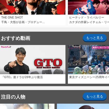
THE ONE SHOT
ヒーテッド・ライバルリー
千鳥・大悟が企画・プロデュー…
カナダの作家レイチェル・リ
おすすめ動画
もっと見る
『GTO』連ドラが28年ぶり復活
東京ディズニーシー25周年イ
注目の人物
もっと見る