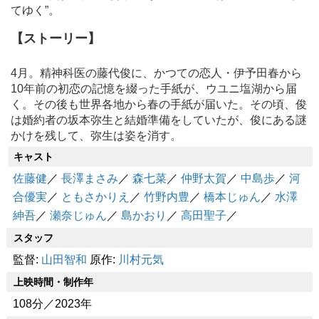
てゆく”。
【ストーリー】
4月。精神科医の藤代俊に、かつての恋人・伊予田春から
10年前の初恋の記憶を綴った手紙が、ウユニ塩湖から届
く。その後も世界各地から春の手紙が届いた。その頃、俊
は婚約者の坂本弥生と結婚準備をしていたが、俊にある謎
かけを残して、弥生は姿を消す。
キャスト
佐藤健
／
長澤まさみ
／
森七菜
／
仲野太賀
／
中島歩
／
河
合優実
／
ともさかりえ
／
竹野内豊
／
橋本じゅん
／
水澤
紳吾
／
瀬奈じゅん
／
島かおり
／
高田聖子
／
スタッフ
監督:
山田智和
原作:
川村元気
上映時間・制作年
108分／2023年