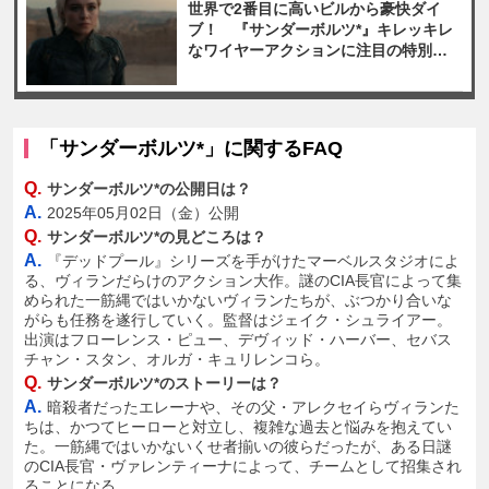
世界で2番目に高いビルから豪快ダイ
ブ！ 『サンダーボルツ*』キレッキレ
なワイヤーアクションに注目の特別映
像解禁
「サンダーボルツ*」に関するFAQ
Q.
サンダーボルツ*の公開日は？
A.
2025年05月02日（金）公開
Q.
サンダーボルツ*の見どころは？
A.
『デッドプール』シリーズを手がけたマーベルスタジオによ
る、ヴィランだらけのアクション大作。謎のCIA長官によって集
められた一筋縄ではいかないヴィランたちが、ぶつかり合いな
がらも任務を遂行していく。監督はジェイク・シュライアー。
出演はフローレンス・ピュー、デヴィッド・ハーバー、セバス
チャン・スタン、オルガ・キュリレンコら。
Q.
サンダーボルツ*のストーリーは？
A.
暗殺者だったエレーナや、その父・アレクセイらヴィランた
ちは、かつてヒーローと対立し、複雑な過去と悩みを抱えてい
た。一筋縄ではいかないくせ者揃いの彼らだったが、ある日謎
のCIA長官・ヴァレンティーナによって、チームとして招集され
ることになる。