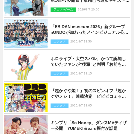
第1弾PV公開＆千葉翔也ら追加キャスト4
人を発表
アニメ･ゲーム
2026/8/7 20:00
「EBiDAN museum 2026」新グループ
iiONDOが加わったメインビジュアル公
開！ 開催記念グッズラインナップも
エンタメ
2026/8/7 18:50
ホロライブ・大空スバル、かつて認知し
ていたファンが“後輩”と判明「お前もし
かしてあのときの？」
エンタメ
2026/8/7 18:15
『超かぐや姫！』初のスピンオフ『超か
ぐやメシ！』連載決定 ビビビコミック
創刊で31作品一挙公開
エンタメ
2026/8/7 18:05
キンプリ「So Honey」ダンスMVティザ
ー公開 YUMEKI＆caru振付が話題