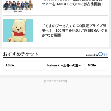
ツアーをU‐NEXTにて8.9に独占生配信！
『くまのプーさん』GiGO限定プライズ登
場へ！ 100周年を記念し“超BIGぬいぐる
み”など展開
おすすめチケット
ASKA
FortuneX ～王者への道～
MISIA
[ADVERTISEMENT]