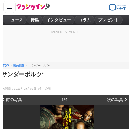
ニュース
特集
インタビュー
コラム
プレゼント
[ADVERTISEMENT]
TOP
映画情報
サンダーボルツ*
サンダーボルツ*
公開日：2025年05月02日（金）公開
前の写真
1/4
次の写真