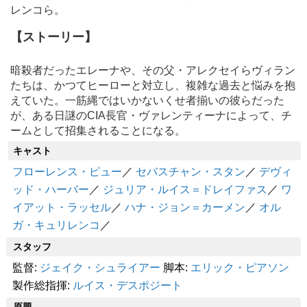
レンコら。
【ストーリー】
暗殺者だったエレーナや、その父・アレクセイらヴィラン
たちは、かつてヒーローと対立し、複雑な過去と悩みを抱
えていた。一筋縄ではいかないくせ者揃いの彼らだった
が、ある日謎のCIA長官・ヴァレンティーナによって、チ
ームとして招集されることになる。
キャスト
フローレンス・ピュー
／
セバスチャン・スタン
／
デヴィ
ッド・ハーバー
／
ジュリア・ルイス＝ドレイファス
／
ワ
イアット・ラッセル
／
ハナ・ジョン＝カーメン
／
オル
ガ・キュリレンコ
／
スタッフ
監督:
ジェイク・シュライアー
脚本:
エリック・ピアソン
製作総指揮:
ルイス・デスポジート