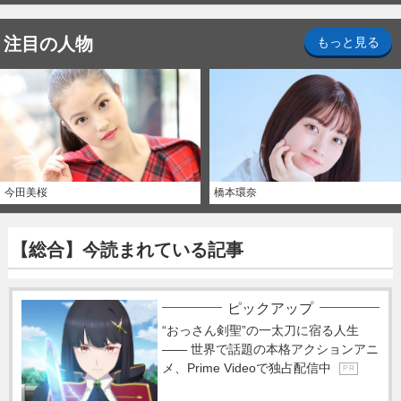
注目の人物
もっと見る
今田美桜
橋本環奈
【総合】今読まれている記事
ピックアップ
“おっさん剣聖”の一太刀に宿る人生
―― 世界で話題の本格アクションアニ
メ、Prime Videoで独占配信中
P R