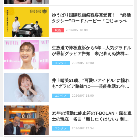
ゆうばり国際映画祭観客賞受賞！ “終活
タクシー”ロードムービー『ごじゃっぺタ
クシー』10月公開＆予告解禁
映画
2026/8/7 18:00
生放送で降板直訴から6年…人気グラドル
が最新グラビア告知 未だ衰えぬ抜群ス
タイルに反響
エンタメ
2026/8/7 18:00
井上晴美51歳、“可愛いアイドル”に憧れ
も“グラビア路線”に――芸能生活35年を
赤裸々に語る 27年ぶりに写真集発売
エンタメ
2026/8/7 18:00
35年の活動に終止符のT-BOLAN・森友嵐
士の現在 名曲「離したくはない」制作
秘話も
エンタメ
2026/8/7 17:54