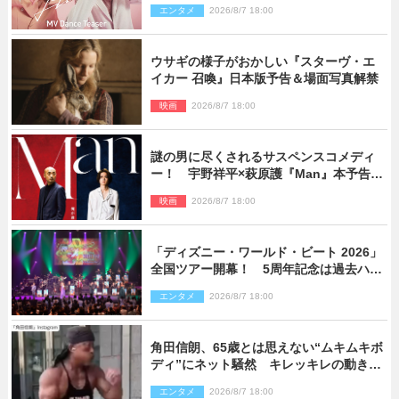
エンタメ
2026/8/7 18:00
ウサギの様子がおかしい『スターヴ・エ
イカー 召喚』日本版予告＆場面写真解禁
映画
2026/8/7 18:00
謎の男に尽くされるサスペンスコメディ
ー！ 宇野祥平×萩原護『Man』本予告＆
新ビジュアル解禁
映画
2026/8/7 18:00
「ディズニー・ワールド・ビート 2026」
全国ツアー開幕！ 5周年記念は過去ハイ
ライト＆クルーズ旅を大満喫！【潜入レ
エンタメ
2026/8/7 18:00
ポート】
角田信朗、65歳とは思えない“ムキムキボ
ディ”にネット騒然 キレッキレの動きを
披露
エンタメ
2026/8/7 18:00