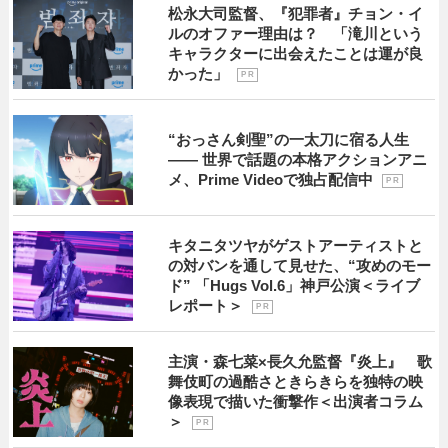
松永大司監督、『犯罪者』チョン・イ
ルのオファー理由は？ 「滝川という
キャラクターに出会えたことは運が良
かった」
P R
“おっさん剣聖”の一太刀に宿る人生
―― 世界で話題の本格アクションアニ
メ、Prime Videoで独占配信中
P R
キタニタツヤがゲストアーティストと
の対バンを通して見せた、“攻めのモー
ド” 「Hugs Vol.6」神戸公演＜ライブ
レポート＞
P R
主演・森七菜×長久允監督『炎上』 歌
舞伎町の過酷さときらきらを独特の映
像表現で描いた衝撃作＜出演者コラム
＞
P R