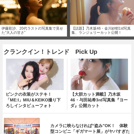
伊藤彩沙、20代ラストの写真集で見せ
【話題】乃木坂46・金川紗耶1st写真
た“大人の甘さ”
集、ランジェリーカット公開！
クランクイン！トレンド Pick Up
ピンクの衣装がステキ！
【大胆カット満載】乃木坂
「ME:I」MIU＆KEIKO撮り下
46・与田祐希3rd写真集『ヨー
ろしインタビューフォト
ダ』公開カット
カメラに映らなければ“盗み”OK！ 体験
型コンビニ「ギガマート展」がヤバすぎた