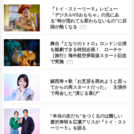
『トイ・ストーリー５』レビュー
「デジタルVSおもちゃ」の先にあ
る“時が流れても変わらないもの”に目
頭が熱くなる
P R
舞台『となりのトトロ』ロンドン公演
を観劇できる特別企画！ ローチケ
［旅行］海外航空券取扱スタート記念
で実施
P R
鎮西寿々歌「お芝居を辞めようと思っ
てからの再スタートだった」 主演作
で再会した“演じる喜び”
“本当の友だち”をつくるのは難しい
唐沢寿明＆広瀬アリスが『トイ・スト
ーリー５』を語る