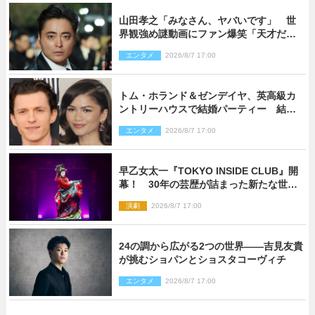
山田孝之「みなさん、ヤバいです」 世
界観強め謎動画にファン爆笑「天才だ
わ」
エンタメ
2026/8/7 17:00
トム・ホランド＆ゼンデイヤ、英高級カ
ントリーハウスで結婚パーティー 結婚
指輪を身に着けたトムも初キャッチ
エンタメ
2026/8/7 17:00
早乙女太一『TOKYO INSIDE CLUB』開
幕！ 30年の芸歴が詰まった新たな世界
観
演劇
2026/8/7 17:00
24の調から広がる2つの世界――吉見友貴
が挑むショパンとショスタコーヴィチ
エンタメ
2026/8/7 17:00