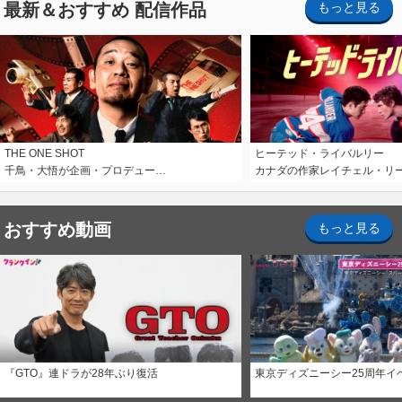
最新＆おすすめ 配信作品
もっと見る
THE ONE SHOT
ヒーテッド・ライバルリー
千鳥・大悟が企画・プロデュー…
カナダの作家レイチェル・リ
おすすめ動画
もっと見る
『GTO』連ドラが28年ぶり復活
東京ディズニーシー25周年イ