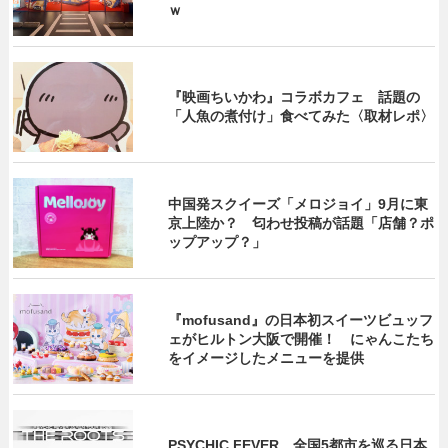
ｗ
『映画ちいかわ』コラボカフェ 話題の
「人魚の煮付け」食べてみた〈取材レポ〉
中国発スクイーズ「メロジョイ」9月に東
京上陸か？ 匂わせ投稿が話題「店舗？ポ
ップアップ？」
『mofusand』の日本初スイーツビュッフ
ェがヒルトン大阪で開催！ にゃんこたち
をイメージしたメニューを提供
PSYCHIC FEVER、全国5都市を巡る日本