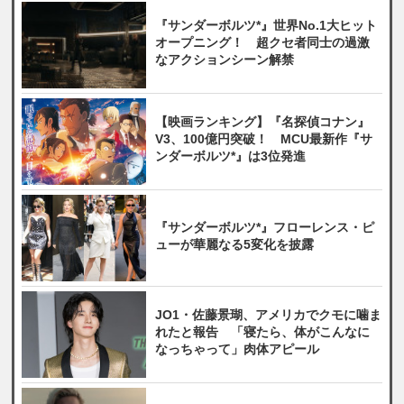
『サンダーボルツ*』世界No.1大ヒット
オープニング！ 超クセ者同士の過激
なアクションシーン解禁
【映画ランキング】『名探偵コナン』
V3、100億円突破！ MCU最新作『サ
ンダーボルツ*』は3位発進
『サンダーボルツ*』フローレンス・ピ
ューが華麗なる5変化を披露
JO1・佐藤景瑚、アメリカでクモに噛ま
れたと報告 「寝たら、体がこんなに
なっちゃって」肉体アピール