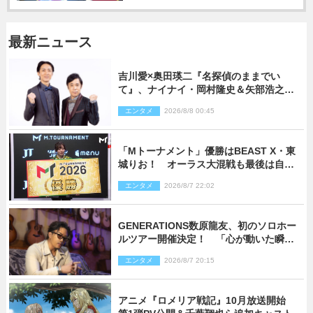
最新ニュース
吉川愛×奥田瑛二『名探偵のままでい
て』、ナイナイ・岡村隆史＆矢部浩之の
ゲスト出演が決定！
エンタメ
2026/8/8 00:45
「Mトーナメント」優勝はBEAST X・東
城りお！ オーラス大混戦も最後は自ら
和了って幕引き
エンタメ
2026/8/7 22:02
GENERATIONS数原龍友、初のソロホー
ルツアー開催決定！ 「心が動いた瞬間
を、音に乗せてお届けできれば」
エンタメ
2026/8/7 20:15
アニメ『ロメリア戦記』10月放送開始