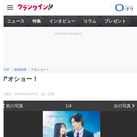
ニュース
特集
インタビュー
コラム
プレゼント
[ADVERTISEMENT]
TOP
映画情報
アオショー！
アオショー！
公開日：2025年09月05日（金）公開
前の写真
1/4
次の写真