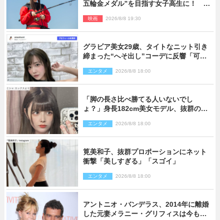
五輪金メダル”を目指す女子高生に！ 映
画『つりこまち』今秋公開
映画
2026/8/8 19:30
グラビア美女29歳、タイトなニット引き
締まった“へそ出し”コーデに反響「可愛
い過ぎる」
エンタメ
2026/8/8 18:00
「脚の長さ比べ勝てる人いないでし
ょ？」身長182cm美女モデル、抜群のプ
ロポーションにネット衝撃
エンタメ
2026/8/8 18:00
筧美和子、抜群プロポーションにネット
衝撃「美しすぎる」「スゴイ」
エンタメ
2026/8/8 18:00
アントニオ・バンデラス、2014年に離婚
した元妻メラニー・グリフィスは今も