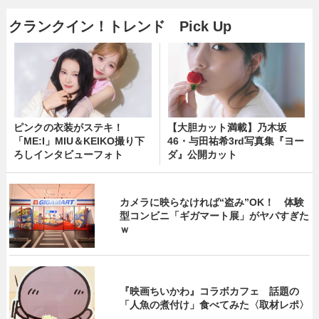
クランクイン！トレンド Pick Up
ピンクの衣装がステキ！
【大胆カット満載】乃木坂
「ME:I」MIU＆KEIKO撮り下
46・与田祐希3rd写真集『ヨー
ろしインタビューフォト
ダ』公開カット
カメラに映らなければ“盗み”OK！ 体験
型コンビニ「ギガマート展」がヤバすぎた
ｗ
『映画ちいかわ』コラボカフェ 話題の
「人魚の煮付け」食べてみた〈取材レポ〉