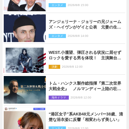
「親友の一人」
エンタメ
2026/8/8 15:00
アンジェリーナ・ジョリーの兄ジェーム
ズ・ヘイヴンがゲイと公表 元妻の生配
信で明らかに
エンタメ
2026/8/8 14:00
WEST.小瀧望、弾圧される状況に屈せず
ロックを愛する男を体現！ 主演舞台
『ロックンロール』ビジュアル解禁
演劇
2026/8/8 12:00
トム・ハンクス製作総指揮『第二次世界
大戦全史』 ノルマンディー上陸の壮絶
な戦場を収めた特別映像解禁
海外ドラマ
2026/8/8 12:00
“港区女子”系AKB48元メンバー38歳、清
楚な浴衣姿に反響「相変わらず美しい」
エンタメ
2026/8/8 12:00