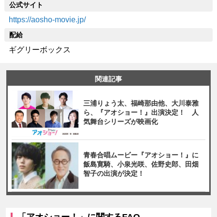
公式サイト
https://aosho-movie.jp/
配給
ギグリーボックス
関連記事
三浦りょう太、福崎那由他、⼤川泰雅
ら、『アオショー！』出演決定！ 人
気舞台シリーズが映画化
青春合唱ムービー『アオショー！』に
飯島寛騎、小泉光咲、佐野史郎、田畑
智子の出演が決定！