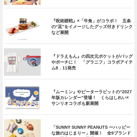
『呪術廻戦』×「牛角」がコラボ！ 五条
の“茈”をイメージしたグッズ付きドリンク
など展開
『ドラえもん』の四次元ポケットがバッグ
やポーチに！ 「グラニフ」コラボアイテ
ム8．11発売
『ムーミン』やピーターラビットの“2027
年版カレンダー”登場！ くらはしれい×
サンリオコラボも新展開
「SUNNY SUNNY PEANUTS ーハッピー
な旅のはじまりー」開催！ 全9ブランド