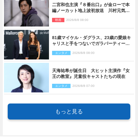
二宮和也主演『８番出口』が金ローで本
編ノーカット地上波初放送 川村元気監
督＆二宮コメント到着
映画
2026/8/8 08:00
81歳マイケル・ダグラス、23歳の愛娘キ
ャリスと手をつないでガラパーティーに
来場
エンタメ
2026/8/8 08:00
天海祐希が誕生日 大ヒット主演作『女
王の教室』児童役キャストたちの現在
エンタメ
2026/8/8 07:00
もっと見る