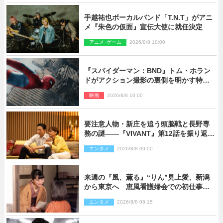
手越祐也ボーカルバンド「T.N.T」がアニ
メ『朱色の仮面』宣伝大使に就任決定
アニメ･ゲーム
2026/8/8 10:00
『スパイダーマン：BND』トム・ホラン
ドがアクション撮影の裏側を明かす特別
映像解禁
映画
2026/8/8 10:00
要注意人物・新庄を追う頭脳戦と長野専
務の謎――『VIVANT』第12話を振り返
る！
エンタメ
2026/8/8 09:00
来週の『風、薫る』“りん”見上愛、新潟
から東京へ 恵風看護婦会での初仕事に
向かう
エンタメ
2026/8/8 08:15