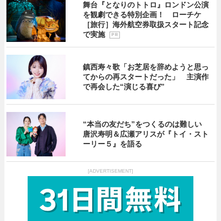
舞台『となりのトトロ』ロンドン公演
を観劇できる特別企画！ ローチケ
［旅行］海外航空券取扱スタート記念
で実施
P R
鎮西寿々歌「お芝居を辞めようと思っ
てからの再スタートだった」 主演作
で再会した“演じる喜び”
“本当の友だち”をつくるのは難しい
唐沢寿明＆広瀬アリスが『トイ・スト
ーリー５』を語る
[ADVERTISEMENT]