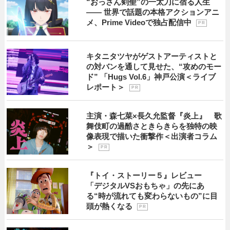
“おっさん剣聖”の一太刀に宿る人生
―― 世界で話題の本格アクションアニ
メ、Prime Videoで独占配信中
P R
キタニタツヤがゲストアーティストと
の対バンを通して見せた、“攻めのモー
ド” 「Hugs Vol.6」神戸公演＜ライブ
レポート＞
P R
主演・森七菜×長久允監督『炎上』 歌
舞伎町の過酷さときらきらを独特の映
像表現で描いた衝撃作＜出演者コラム
＞
P R
『トイ・ストーリー５』レビュー
「デジタルVSおもちゃ」の先にあ
る“時が流れても変わらないもの”に目
頭が熱くなる
P R