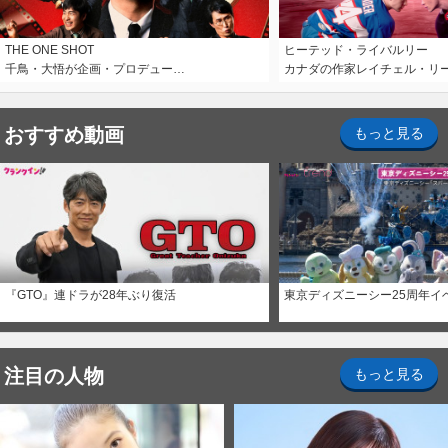
THE ONE SHOT
ヒーテッド・ライバルリー
千鳥・大悟が企画・プロデュー…
カナダの作家レイチェル・リ
おすすめ動画
もっと見る
『GTO』連ドラが28年ぶり復活
東京ディズニーシー25周年イ
注目の人物
もっと見る