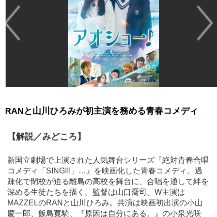
RANと山川ひろみが初主演を務める青春コメディ
【解説／みどころ】
新国立劇場で上演された人気舞台シリーズ『絶対青春合唱
コメディ「SING!!!」…』を映画化した青春コメディ。過
疎化で閉校が迫る離島の高校を舞台に、合唱を通して絆を
深める生徒たちを描く。監督は山口喬司。W主演は
MAZZELのRANと山川ひろみ。共演は映画初出演の小山
慶一郎、飯島寛騎、『原因は自分にある。』の小泉光咲