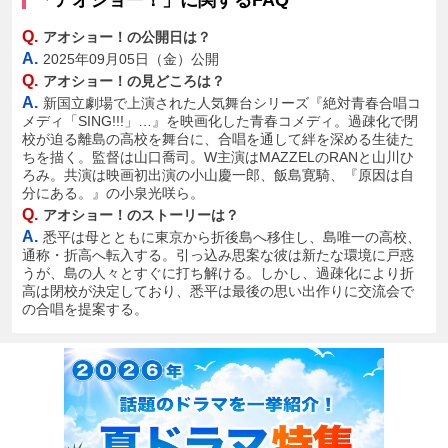
「アオショー！」に関するFAQ
Q.
アオショー！の公開日は？
A.
2025年09月05日（金）公開
Q.
アオショー！の見どころは？
A.
新国立劇場で上演された人気舞台シリーズ『絶対青春合唱コ
メディ「SING!!!」…』を映画化した青春コメディ。過疎化で閉
校が迫る離島の高校を舞台に、合唱を通して絆を深める生徒た
ちを描く。監督は山口喬司。W主演はMAZZELのRANと山川ひ
ろみ。共演は映画初出演の小山慶一郎、飯島寛騎、『原因は自
分にある。』の小泉光咲ら。
Q.
アオショー！のストーリーは？
A.
悉平は母とともに東京から折後島へ移住し、島唯一の高校、
通称・折高へ転入する。引っ込み思案な彼は新たな環境に戸惑
うが、島の人々とすぐに打ち解ける。しかし、過疎化により折
高は閉校が決定しており、悉平は最後の思い出作りに交流会で
の合唱を提案する。