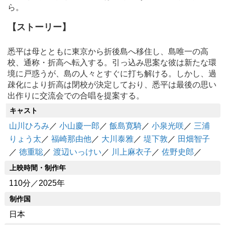
ら。
【ストーリー】
悉平は母とともに東京から折後島へ移住し、島唯一の高
校、通称・折高へ転入する。引っ込み思案な彼は新たな環
境に戸惑うが、島の人々とすぐに打ち解ける。しかし、過
疎化により折高は閉校が決定しており、悉平は最後の思い
出作りに交流会での合唱を提案する。
キャスト
山川ひろみ
／
小山慶一郎
／
飯島寛騎
／
小泉光咲
／
三浦
りょう太
／
福崎那由他
／
大川泰雅
／
堤下敦
／
田畑智子
／
徳重聡
／
渡辺いっけい
／
川上麻衣子
／
佐野史郎
／
上映時間・制作年
110分／2025年
制作国
日本