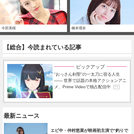
今田美桜
橋本環奈
【総合】今読まれている記事
ピックアップ
“おっさん剣聖”の一太刀に宿る人生
―― 世界で話題の本格アクションアニ
メ、Prime Videoで独占配信中
P R
最新ニュース
エビ中・仲村悠菜が映画初主演で“釣りで