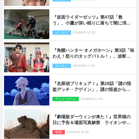
『仮面ライダーゼッツ』第47話「救
う」、小鷹が深い眠りに落ちて闇に消え
る…？
エンタメ
2026/8/8 12:00
『角醒ハンター オメガホーン』第3話「味
わえ！怒りのタッグバトル！」、波斬の
ギリコがハンターバトルを挑んできた！
エンタメ
2026/8/8 12:00
『名探偵プリキュア！』第28話「謎の怪
盗デッチ・アゲイン」、謎の怪盗から不
思議な予告状が届く
アニメ･ゲーム
2026/8/8 12:00
『劇場版ダーウィンが来た！』世界猫の
日に予告＆場面写真解禁 ライオンやマ
ヌルネコの赤ちゃんが大集合
映画
2026/8/8 11:00