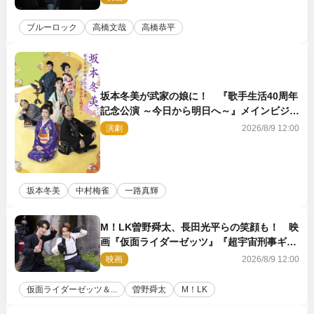
ブルーロック
高橋文哉
高橋恭平
坂本冬美が武家の娘に！ 『歌手生活40周年
記念公演 ～今日から明日へ～』メインビジュ
アル公開
演劇
2026/8/9 12:00
坂本冬美
中村梅雀
一路真輝
M！LK曽野舜太、長田光平らの笑顔も！ 映
画『仮面ライダーゼッツ』『超宇宙刑事ギャ
バン インフィニティ』オフショット到着
映画
2026/8/9 12:00
仮面ライダーゼッツ＆...
曽野舜太
M！LK