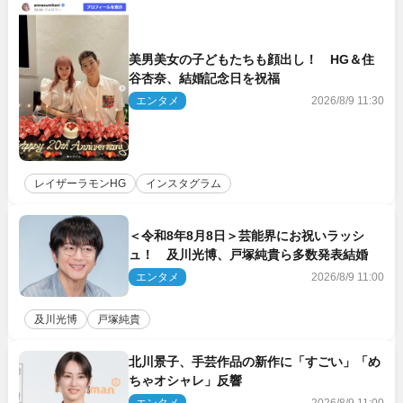
美男美女の子どもたちも顔出し！ HG＆住
谷杏奈、結婚記念日を祝福
エンタメ
2026/8/9 11:30
レイザーラモンHG
インスタグラム
＜令和8年8月8日＞芸能界にお祝いラッシ
ュ！ 及川光博、戸塚純貴ら多数発表結婚
エンタメ
2026/8/9 11:00
及川光博
戸塚純貴
北川景子、手芸作品の新作に「すごい」「め
ちゃオシャレ」反響
エンタメ
2026/8/9 11:00