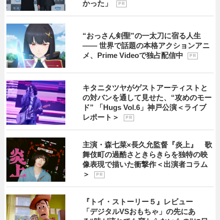
かった」
P R
“おっさん剣聖”の一太刀に宿る人生
―― 世界で話題の本格アクションアニ
メ、Prime Videoで独占配信中
P R
キタニタツヤがゲストアーティストと
の対バンを通して見せた、“攻めのモー
ド” 「Hugs Vol.6」神戸公演＜ライブ
レポート＞
P R
主演・森七菜×長久允監督『炎上』 歌
舞伎町の過酷さときらきらを独特の映
像表現で描いた衝撃作＜出演者コラム
＞
P R
『トイ・ストーリー５』レビュー
「デジタルVSおもちゃ」の先にあ