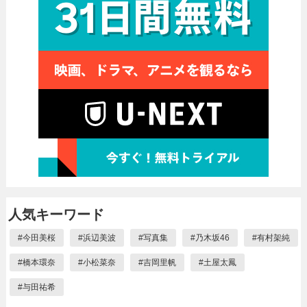
人気キーワード
#
今田美桜
#
浜辺美波
#
写真集
#
乃木坂46
#
有村架純
#
橋本環奈
#
小松菜奈
#
吉岡里帆
#
土屋太鳳
#
与田祐希