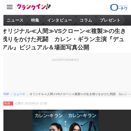
ニュース
特集
インタビュー
コラム
プレゼント
オリジナル≪人間≫VSクローン≪複製≫の生き
残りをかけた死闘 カレン・ギラン主演『デュ
アル』ビジュアル＆場面写真公開
[ADVERTISEMENT]
TOP
ニュース
オリジナル≪人間≫VSクローン≪複製≫の生き残りをかけた死闘 カレン・
映画
公開日 2022/8/10 12:00