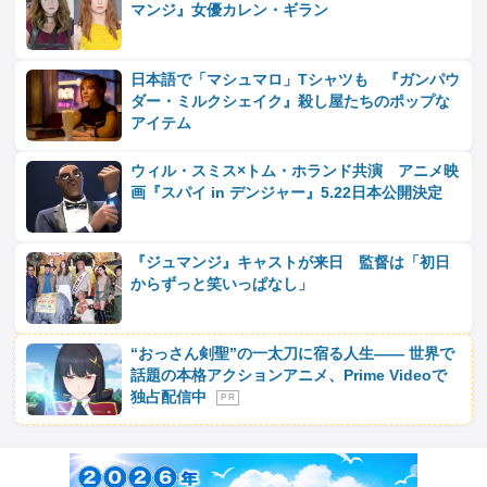
マンジ』女優カレン・ギラン
日本語で「マシュマロ」Tシャツも 『ガンパウ
ダー・ミルクシェイク』殺し屋たちのポップな
アイテム
ウィル・スミス×トム・ホランド共演 アニメ映
画『スパイ in デンジャー』5.22日本公開決定
『ジュマンジ』キャストが来日 監督は「初日
からずっと笑いっぱなし」
“おっさん剣聖”の一太刀に宿る人生―― 世界で
話題の本格アクションアニメ、Prime Videoで
独占配信中
P R