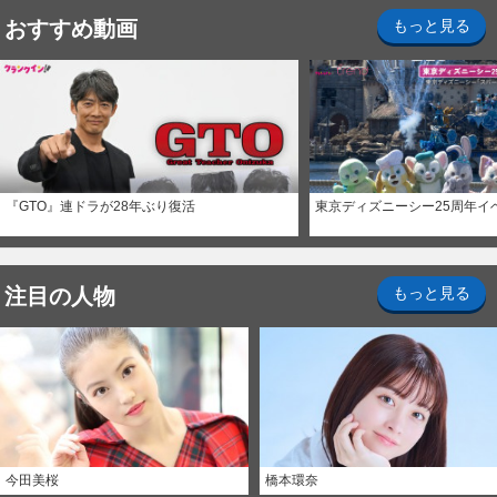
おすすめ動画
もっと見る
『GTO』連ドラが28年ぶり復活
東京ディズニーシー25周年イ
注目の人物
もっと見る
今田美桜
橋本環奈