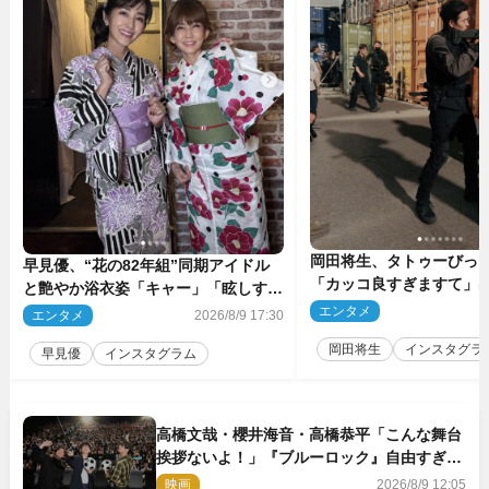
岡田将生、タトゥーびっ
早見優、“花の82年組”同期アイドル
「カッコ良すぎますて」
と艶やか浴衣姿「キャー」「眩しすぎ
マのオフショ多数公開
ます」
エンタメ
2
エンタメ
2026/8/9 17:30
岡田将生
インスタグラ
早見優
インスタグラム
高橋文哉・櫻井海音・高橋恭平「こんな舞台
挨拶ないよ！」『ブルーロック』自由すぎる
イベントレポート
映画
2026/8/9 12:05