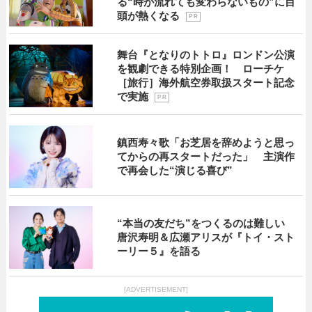
る“時が流れても変わらないもの”に目
頭が熱くなる
P R
舞台『となりのトトロ』ロンドン公演
を観劇できる特別企画！ ローチケ
［旅行］海外航空券取扱スタート記念
で実施
P R
鎮西寿々歌「お芝居を辞めようと思っ
てからの再スタートだった」 主演作
で再会した“演じる喜び”
“本当の友だち”をつくるのは難しい
唐沢寿明＆広瀬アリスが『トイ・スト
ーリー５』を語る
[ADVERTISEMENT]