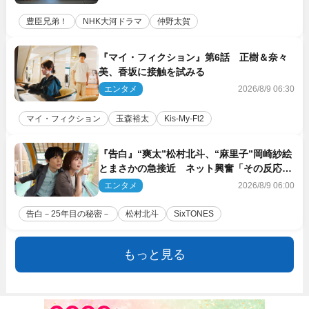
豊臣兄弟！
NHK大河ドラマ
仲野太賀
『マイ・フィクション』第6話 正樹＆奈々
美、香坂に接触を試みる
エンタメ
2026/8/9 06:30
マイ・フィクション
玉森裕太
Kis‐My‐Ft2
『告白』“爽太”松村北斗、“麻里子”岡崎紗絵
とまさかの急接近 ネット興奮「その反応
は」「いいの!?」（ネタバレあり）
エンタメ
2026/8/9 06:00
告白－25年目の秘密－
松村北斗
SixTONES
もっと見る