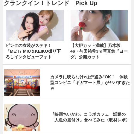
クランクイン！トレンド Pick Up
ピンクの衣装がステキ！
【大胆カット満載】乃木坂
「ME:I」MIU＆KEIKO撮り下
46・与田祐希3rd写真集『ヨー
ろしインタビューフォト
ダ』公開カット
カメラに映らなければ“盗み”OK！ 体験
型コンビニ「ギガマート展」がヤバすぎた
ｗ
『映画ちいかわ』コラボカフェ 話題の
「人魚の煮付け」食べてみた〈取材レポ〉