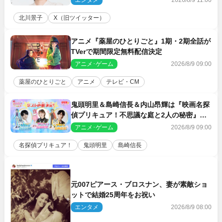
北川景子
X（旧ツイッター）
アニメ『薬屋のひとりごと』1期・2期全話が
TVerで期間限定無料配信決定
アニメ･ゲーム
2026/8/9 09:00
薬屋のひとりごと
アニメ
テレビ・CM
鬼頭明里＆島崎信長＆内山昂輝は『映画名探
偵プリキュア！不思議な庭と2人の秘密』ゲ
スト声優に決定
アニメ･ゲーム
2026/8/9 09:00
名探偵プリキュア！
鬼頭明里
島崎信長
元007ピアース・ブロスナン、妻が素敵ショ
ットで結婚25周年をお祝い
エンタメ
2026/8/9 08:00