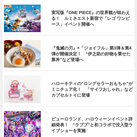
実写版『ONE PIECE』の世界観が味わえ
る！ ルミネエスト新宿で「レゴ ワンピ
ース」イベント開催へ
『鬼滅の刃』×「ジョイフル」第3弾＆第4
弾が開催決定！ “伊之助の好物を乗せた
豚丼”など登場へ
ハローキティの“ロングセラーおもちゃ”が
ミニチュア化！ 「サイフおしゃれ」など
カプセルトイに登場
ピューロランド、ハロウィーンイベント詳
細発表！ “ラブブ”と初コラボで没入型ラ
イブショーを実施