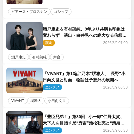
ピアース・ブロスナン
ゴシップ
瀬戸康史＆有村架純、9年ぶり共演も印象は
変わらず 演出・白井晃への絶大なる信頼を
胸に舞台『キュー』に挑む
演劇
2026/8/9 07:00
瀬戸康史
有村架純
舞台
『VIVANT』第13話“乃木”堺雅人、“長野”小
日向文世と対面 物語は予想外の展開へ
エンタメ
2026/8/9 06:30
VIVANT
堺雅人
小日向文世
『豊臣兄弟！』第30回 “小一郎”仲野太賀、
天下人を目指す兄“秀吉”池松壮亮と“清須会
議”へ
エンタメ
2026/8/9 06:30